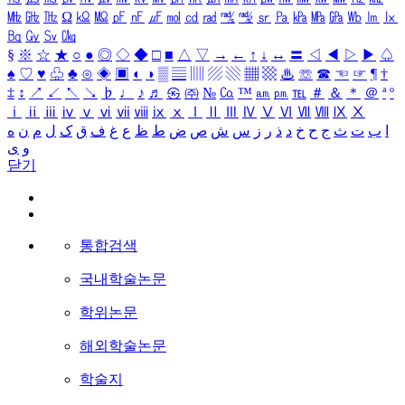
㎒
㎓
㎔
Ω
㏀
㏁
㎊
㎋
㎌
㏖
㏅
㎭
㎮
㎯
㏛
㎩
㎪
㎫
㎬
㏝
㏐
㏓
㏃
㏉
㏜
㏆
§
※
☆
★
○
●
◎
◇
◆
□
■
△
▽
→
←
↑
↓
↔
〓
◁
◀
▷
▶
♤
♠
♡
♥
♧
♣
⊙
◈
▣
◐
◑
▒
▤
▥
▨
▧
▦
▩
♨
☏
☎
☜
☞
¶
†
‡
↕
↗
↙
↖
↘
♭
♩
♪
♬
㉿
㈜
№
㏇
™
㏂
㏘
℡
＃
＆
＊
＠
ª
º
ⅰ
ⅱ
ⅲ
ⅳ
ⅴ
ⅵ
ⅶ
ⅷ
ⅸ
ⅹ
Ⅰ
Ⅱ
Ⅲ
Ⅳ
Ⅴ
Ⅵ
Ⅶ
Ⅷ
Ⅸ
Ⅹ
ا
ب
ت
ث
ج
ح
خ
د
ذ
ر
ز
س
ش
ص
ض
ط
ظ
ع
غ
ف
ق
ک
ل
م
ن
ه
و
ی
닫기
통합검색
국내학술논문
학위논문
해외학술논문
학술지