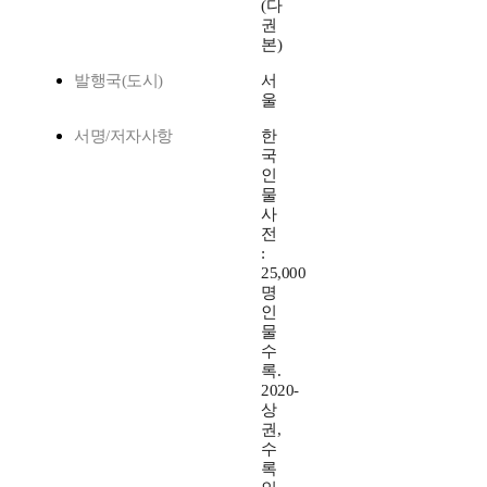
(다
권
본)
발행국(도시)
서
울
서명/저자사항
한
국
인
물
사
전
:
25,000
명
인
물
수
록.
2020-
상
권,
수
록