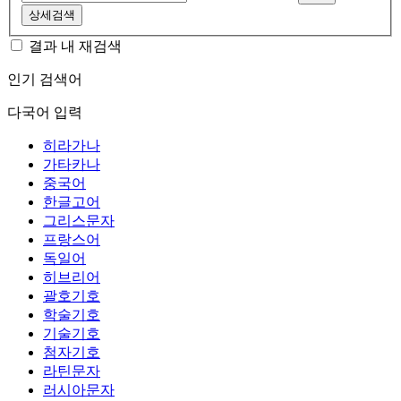
상세검색
결과 내 재검색
인기 검색어
다국어 입력
히라가나
가타카나
중국어
한글고어
그리스문자
프랑스어
독일어
히브리어
괄호기호
학술기호
기술기호
첨자기호
라틴문자
러시아문자