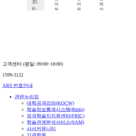
한국인의 음식과 일상
어
어
제
K-
문
문
와
MOOC
K
화
화
서
학
학
학
울
술
술
술
대
확
확
확
학
산
산
산
교
연
연
연
한
구
구
구
국
센
소
소
경
터
도
도
제
고객센터 (평일: 09:00~18:00)
오
원
원
와
창
영
영
K
1599-3122
현
학
술
ARS 번호안내
확
산
관련누리집
연
대학공개강의(KOCW)
구
학술정보통계시스템(Rinfo)
센
외국학술지지원센터(FRIC)
터
학술관계분석서비스(SAM)
오
창
사서커뮤니티
현
기관회원