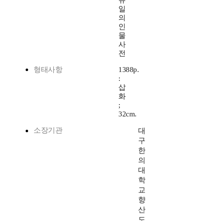
유
일
의
인
물
사
전
형태사항
1388p.
:
삽
화
;
32cm.
소장기관
대
구
한
의
대
학
교
향
산
도