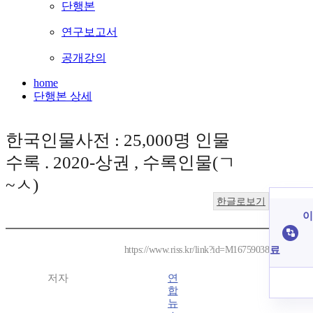
단행본
연구보고서
공개강의
home
단행본 상세
한국인물사전 : 25,000명 인물
수록 . 2020-상권 , 수록인물(ㄱ
~ㅅ)
한글로보기
이
료
https://www.riss.kr/link?id=M16759038
저자
연
합
뉴