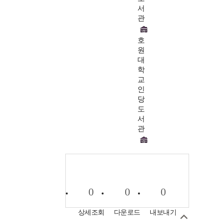
서
관
호
원
대
학
교
인
당
도
서
관
0
0
0
상세조회
다운로드
내보내기