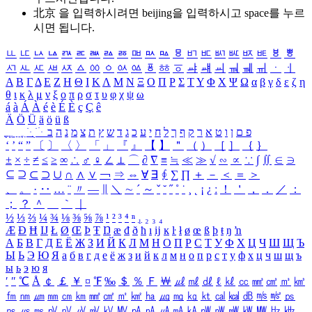
北京 을 입력하시려면
beijing
을 입력하시고 space를 누르
시면 됩니다.
ㅥ
ㅦ
ㅧ
ㅨ
ㅩ
ㅪ
ㅫ
ㅬ
ㅭ
ㅮ
ㅯ
ㅰ
ㅱ
ㅲ
ㅳ
ㅴ
ㅵ
ㅶ
ㅷ
ㅸ
ㅹ
ㅺ
ㅻ
ㅼ
ㅽ
ㅾ
ㅿ
ㆀ
ㆁ
ㆂ
ㆃ
ㆄ
ㆅ
ㆆ
ㆇ
ㆈ
ㆉ
ㆊ
ㆋ
ㆌ
ㆍ
ㆎ
Α
Β
Γ
Δ
Ε
Ζ
Η
Θ
Ι
Κ
Λ
Μ
Ν
Ξ
Ο
Π
Ρ
Σ
Τ
Υ
Φ
Χ
Ψ
Ω
α
β
γ
δ
ε
ζ
η
θ
ι
κ
λ
μ
ν
ξ
ο
π
ρ
σ
τ
υ
φ
χ
ψ
ω
á
à
Á
À
é
è
É
È
ç
Ç
ê
Ä
Ö
Ü
ä
ö
ü
ß
ְ
ֳ
ֲ
ֱ
ָ
ַ
ֵ
ֶ
ִ
ֹ
ּ
ֻ
ׂ
ׁ
ּ
ב
ה
נ
מ
צ
ת
ץ
ש
ד
ג
כ
ע
י
ח
ל
ך
ף
ק
ר
א
ט
ו
ן
ם
פ
‘
’
“
”
〔
〕
〈
〉
「
」
『
』
【
】
＂
（
）
［
］
｛
｝
±
×
÷
≠
≤
≥
∞
∴
♂
♀
∠
⊥
⌒
∂
∇
≡
≒
≪
≫
√
∽
∝
∵
∫
∬
∈
∋
⊆
⊇
⊂
⊃
∪
∩
∧
∨
￢
⇒
⇔
∀
∃
∮
∑
∏
＋
－
＜
＝
＞
、
。
·
‥
…
¨
〃
―
∥
＼
∼
´
～
ˇ
˘
˝
˚
˙
¸
˛
¡
¿
ː
！
＇
，
．
／
：
；
？
＾
＿
｀
｜
½
⅓
⅔
¼
¾
⅛
⅜
⅝
⅞
¹
²
³
⁴
ⁿ
₁
₂
₃
₄
Æ
Ð
Ħ
Ĳ
Ł
Ø
Œ
Þ
Ŧ
Ŋ
æ
đ
ð
ħ
ı
ĳ
ĸ
ŀ
ł
ø
œ
ß
þ
ŧ
ŋ
ŉ
А
Б
В
Г
Д
Е
Ё
Ж
З
И
Й
К
Л
М
Н
О
П
Р
С
Т
У
Ф
Х
Ц
Ч
Ш
Щ
Ъ
Ы
Ь
Э
Ю
Я
а
б
в
г
д
е
ё
ж
з
и
й
к
л
м
н
о
п
р
с
т
у
ф
х
ц
ч
ш
щ
ъ
ы
ь
э
ю
я
′
″
℃
Å
￠
￡
￥
¤
℉
‰
＄
％
Ｆ
￦
㎕
㎖
㎗
ℓ
㎘
㏄
㎣
㎤
㎥
㎦
㎙
㎚
㎛
㎜
㎝
㎞
㎟
㎠
㎡
㎢
㏊
㎍
㎎
㎏
㏏
㎈
㎉
㏈
㎧
㎨
㎰
㎱
㎲
㎳
㎴
㎵
㎶
㎷
㎸
㎹
㎀
㎁
㎂
㎃
㎄
㎺
㎻
㎽
㎾
㎿
㎐
㎑