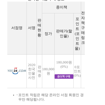
종이책
전
자
포
판
책
인
매
서점명
서명
구
트
현
판매가(할
매
정가
(포
황
인율)
링
인
크
트
몰)
180,000원
2020
(0%)
판
0포
한국
180,000
매
인트
인물
원
중
(0%)
사전
포인트 적립은 해당 온라인 서점 회원인 경
우만 해당됩니다.