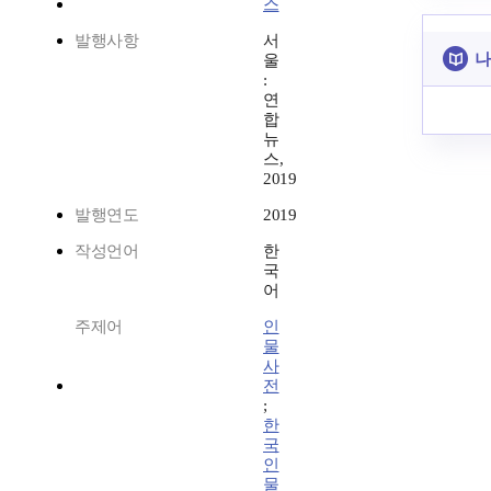
스
발행사항
서
나
울
:
연
합
뉴
스,
2019
발행연도
2019
작성언어
한
국
어
주제어
인
물
사
전
;
한
국
인
물