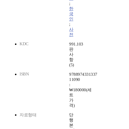
;
한
국
인
;
사
전
KDC
991.103
판
사
항
(5)
ISBN
9788974331337
11090
:
₩180000(세
트
가
격)
자료형태
단
행
본