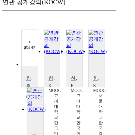
연관 공개강의(KOCW)
한국인 심리의 의해
한국학 전공자를 위한 사전 활용법
한국학 전공자를 위한 사전 활용법
한국인의 음식과 일상
K-
K-
K-
우
MOOC
MOOC
MOOC
송
고
고
서
대
려
려
울
학
대
대
대
교
학
학
학
한
교
교
교
민
한
한
한
국
국
국
언
언
경