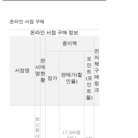
온라인 서점 구매
온라인 서점 구매 정보
종이책
전
자
포
판
책
인
서
매
서점명
구
트
명
현
판매가(할
매
정가
(포
황
인율)
링
인
크
트
몰)
최
신
회
17,500원
사