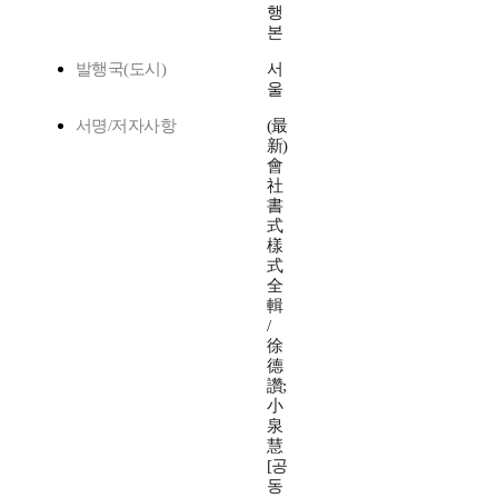
행
본
발행국(도시)
서
울
서명/저자사항
(最
新)
會
社
書
式
樣
式
全
輯
/
徐
德
讚;
小
泉
慧
[공
동