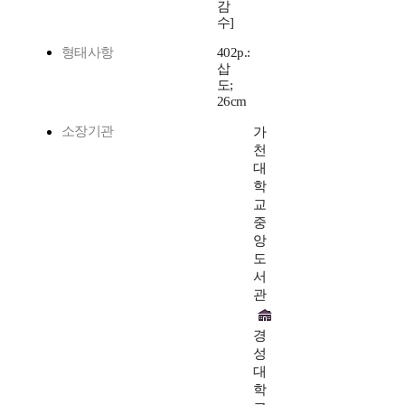
감
수]
형태사항
402p.:
삽
도;
26cm
소장기관
가
천
대
학
교
중
앙
도
서
관
경
성
대
학