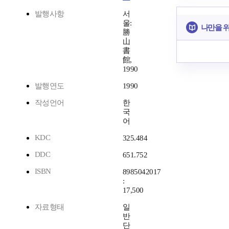
발행사항
서
울:
나만을 
勝
山
書
館,
1990
발행연도
1990
작성언어
한
국
어
KDC
325.484
DDC
651.752
ISBN
8985042017
:
17,500
자료형태
일
반
단