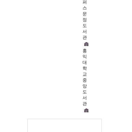
퍼
스
문
정
도
서
관
홍
익
대
학
교
중
앙
도
서
관