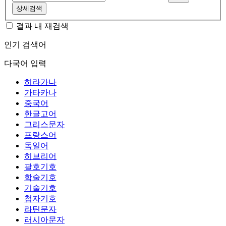
상세검색
결과 내 재검색
인기 검색어
다국어 입력
히라가나
가타카나
중국어
한글고어
그리스문자
프랑스어
독일어
히브리어
괄호기호
학술기호
기술기호
첨자기호
라틴문자
러시아문자