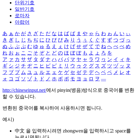
단위기호
일반기호
로마자
아랍어
あ
ぁ
か
が
さ
ざ
た
だ
な
は
ば
ぱ
ま
や
ゃ
ら
わ
ゎ
ん
い
ぃ
き
ぎ
し
じ
ち
ぢ
に
ひ
び
ぴ
み
り
う
ぅ
く
ぐ
す
ず
つ
づ
っ
ぬ
ふ
ぶ
ぷ
む
ゆ
ゅ
る
え
ぇ
け
げ
せ
ぜ
て
で
ね
へ
べ
ぺ
め
れ
お
ぉ
こ
ご
そ
ぞ
と
ど
の
ほ
ぼ
ぽ
も
よ
ょ
ろ
を
ア
ァ
カ
サ
ザ
タ
ダ
ナ
ハ
バ
パ
マ
ヤ
ャ
ラ
ワ
ヮ
ン
イ
ィ
キ
ギ
シ
ジ
チ
ヂ
ニ
ヒ
ビ
ピ
ミ
リ
ウ
ゥ
ク
グ
ス
ズ
ツ
ヅ
ッ
ヌ
フ
ブ
プ
ム
ユ
ュ
ル
エ
ェ
ケ
ゲ
セ
ゼ
テ
デ
ヘ
ベ
ペ
メ
レ
オ
ォ
コ
ゴ
ソ
ゾ
ト
ド
ノ
ホ
ボ
ポ
モ
ヨ
ョ
ロ
ヲ
―
http://chineseinput.net/
에서 pinyin(병음)방식으로 중국어를 변환
할 수 있습니다.
변환된 중국어를 복사하여 사용하시면 됩니다.
예시)
中文 을 입력하시려면
zhongwen
을 입력하시고 space를
누르시면됩니다.