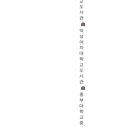
교
도
서
관
덕
성
여
자
대
학
교
도
서
관
중
부
대
학
교
중