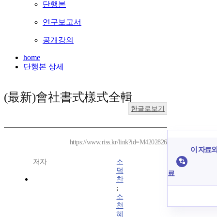
단행본
연구보고서
공개강의
home
단행본 상세
(最新)會社書式樣式全輯
한글로보기
https://www.riss.kr/link?id=M4202826
이 자료와
저자
소
덕
료
찬
;
소
천
혜