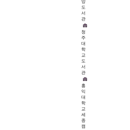
앙
도
서
관
청
주
대
학
교
도
서
관
홍
익
대
학
교
세
종
캠