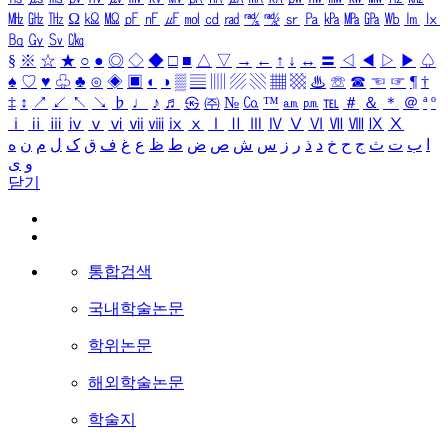
㎒
㎓
㎔
Ω
㏀
㏁
㎊
㎋
㎌
㏖
㏅
㎭
㎮
㎯
㏛
㎩
㎪
㎫
㎬
㏝
㏐
㏓
㏃
㏉
㏜
㏆
§
※
☆
★
○
●
◎
◇
◆
□
■
△
▽
→
←
↑
↓
↔
〓
◁
◀
▷
▶
♤
♠
♡
♥
♧
♣
⊙
◈
▣
◐
◑
▒
▤
▥
▨
▧
▦
▩
♨
☏
☎
☜
☞
¶
†
‡
↕
↗
↙
↖
↘
♭
♩
♪
♬
㉿
㈜
№
㏇
™
㏂
㏘
℡
＃
＆
＊
＠
ª
º
ⅰ
ⅱ
ⅲ
ⅳ
ⅴ
ⅵ
ⅶ
ⅷ
ⅸ
ⅹ
Ⅰ
Ⅱ
Ⅲ
Ⅳ
Ⅴ
Ⅵ
Ⅶ
Ⅷ
Ⅸ
Ⅹ
ا
ب
ت
ث
ج
ح
خ
د
ذ
ر
ز
س
ش
ص
ض
ط
ظ
ع
غ
ف
ق
ک
ل
م
ن
ه
و
ی
닫기
통합검색
국내학술논문
학위논문
해외학술논문
학술지