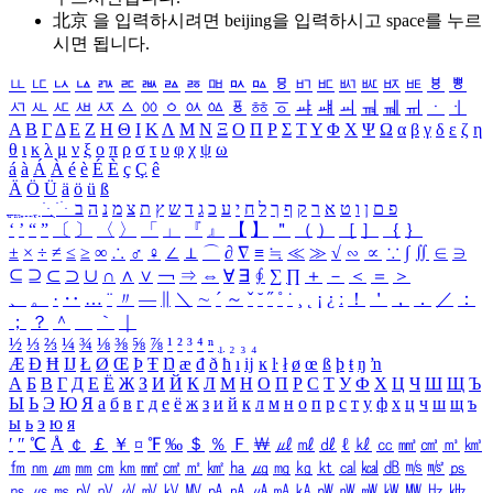
北京 을 입력하시려면
beijing
을 입력하시고 space를 누르
시면 됩니다.
ㅥ
ㅦ
ㅧ
ㅨ
ㅩ
ㅪ
ㅫ
ㅬ
ㅭ
ㅮ
ㅯ
ㅰ
ㅱ
ㅲ
ㅳ
ㅴ
ㅵ
ㅶ
ㅷ
ㅸ
ㅹ
ㅺ
ㅻ
ㅼ
ㅽ
ㅾ
ㅿ
ㆀ
ㆁ
ㆂ
ㆃ
ㆄ
ㆅ
ㆆ
ㆇ
ㆈ
ㆉ
ㆊ
ㆋ
ㆌ
ㆍ
ㆎ
Α
Β
Γ
Δ
Ε
Ζ
Η
Θ
Ι
Κ
Λ
Μ
Ν
Ξ
Ο
Π
Ρ
Σ
Τ
Υ
Φ
Χ
Ψ
Ω
α
β
γ
δ
ε
ζ
η
θ
ι
κ
λ
μ
ν
ξ
ο
π
ρ
σ
τ
υ
φ
χ
ψ
ω
á
à
Á
À
é
è
É
È
ç
Ç
ê
Ä
Ö
Ü
ä
ö
ü
ß
ְ
ֳ
ֲ
ֱ
ָ
ַ
ֵ
ֶ
ִ
ֹ
ּ
ֻ
ׂ
ׁ
ּ
ב
ה
נ
מ
צ
ת
ץ
ש
ד
ג
כ
ע
י
ח
ל
ך
ף
ק
ר
א
ט
ו
ן
ם
פ
‘
’
“
”
〔
〕
〈
〉
「
」
『
』
【
】
＂
（
）
［
］
｛
｝
±
×
÷
≠
≤
≥
∞
∴
♂
♀
∠
⊥
⌒
∂
∇
≡
≒
≪
≫
√
∽
∝
∵
∫
∬
∈
∋
⊆
⊇
⊂
⊃
∪
∩
∧
∨
￢
⇒
⇔
∀
∃
∮
∑
∏
＋
－
＜
＝
＞
、
。
·
‥
…
¨
〃
―
∥
＼
∼
´
～
ˇ
˘
˝
˚
˙
¸
˛
¡
¿
ː
！
＇
，
．
／
：
；
？
＾
＿
｀
｜
½
⅓
⅔
¼
¾
⅛
⅜
⅝
⅞
¹
²
³
⁴
ⁿ
₁
₂
₃
₄
Æ
Ð
Ħ
Ĳ
Ł
Ø
Œ
Þ
Ŧ
Ŋ
æ
đ
ð
ħ
ı
ĳ
ĸ
ŀ
ł
ø
œ
ß
þ
ŧ
ŋ
ŉ
А
Б
В
Г
Д
Е
Ё
Ж
З
И
Й
К
Л
М
Н
О
П
Р
С
Т
У
Ф
Х
Ц
Ч
Ш
Щ
Ъ
Ы
Ь
Э
Ю
Я
а
б
в
г
д
е
ё
ж
з
и
й
к
л
м
н
о
п
р
с
т
у
ф
х
ц
ч
ш
щ
ъ
ы
ь
э
ю
я
′
″
℃
Å
￠
￡
￥
¤
℉
‰
＄
％
Ｆ
￦
㎕
㎖
㎗
ℓ
㎘
㏄
㎣
㎤
㎥
㎦
㎙
㎚
㎛
㎜
㎝
㎞
㎟
㎠
㎡
㎢
㏊
㎍
㎎
㎏
㏏
㎈
㎉
㏈
㎧
㎨
㎰
㎱
㎲
㎳
㎴
㎵
㎶
㎷
㎸
㎹
㎀
㎁
㎂
㎃
㎄
㎺
㎻
㎽
㎾
㎿
㎐
㎑