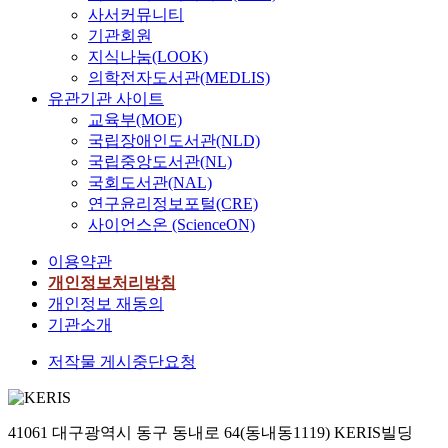
사서커뮤니티
기관회원
지식나눔(LOOK)
의학전자도서관(MEDLIS)
유관기관 사이트
교육부(MOE)
국립장애인도서관(NLD)
국립중앙도서관(NL)
국회도서관(NAL)
연구윤리정보포털(CRE)
사이언스온 (ScienceON)
이용약관
개인정보처리방침
개인정보 재동의
기관소개
저작물 게시중단요청
41061 대구광역시 동구 동내로 64(동내동1119) KERIS빌딩