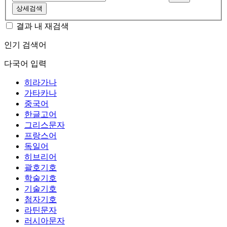
상세검색
결과 내 재검색
인기 검색어
다국어 입력
히라가나
가타카나
중국어
한글고어
그리스문자
프랑스어
독일어
히브리어
괄호기호
학술기호
기술기호
첨자기호
라틴문자
러시아문자