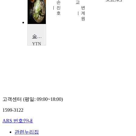
SCIENCE
한
손
교
기
진
변
동
호
계
원
술 잡는 보약, 해장국
YTN
SCIENCE
YTN
SCIENCE
고객센터 (평일: 09:00~18:00)
1599-3122
ARS 번호안내
관련누리집