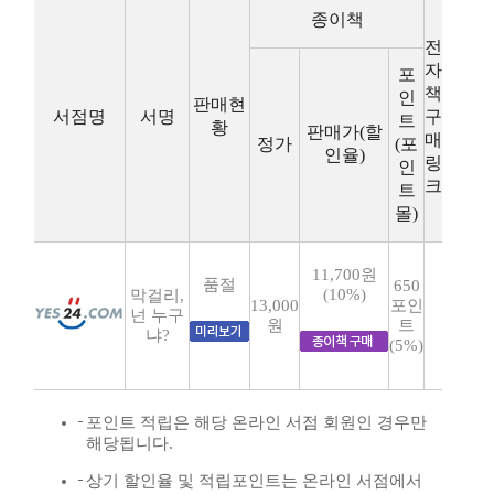
종이책
전
자
포
책
인
판매현
서점명
서명
구
트
황
판매가(할
매
정가
(포
인율)
링
인
크
트
몰)
11,700원
품절
650
(10%)
막걸리,
13,000
포인
넌 누구
원
트
냐?
(5%)
포인트 적립은 해당 온라인 서점 회원인 경우만
해당됩니다.
상기 할인율 및 적립포인트는 온라인 서점에서