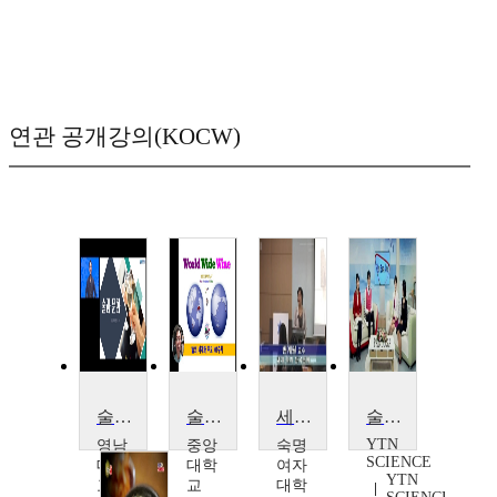
연관 공개강의(KOCW)
술과 문화
술의 세계와 주도
세계속의 한국문화
술, 백해무익?!
YTN
영남
중앙
숙명
SCIENCE
대학
대학
여자
YTN
교
교
대학