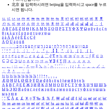
北京 을 입력하시려면
beijing
을 입력하시고 space를 누르
시면 됩니다.
ㅥ
ㅦ
ㅧ
ㅨ
ㅩ
ㅪ
ㅫ
ㅬ
ㅭ
ㅮ
ㅯ
ㅰ
ㅱ
ㅲ
ㅳ
ㅴ
ㅵ
ㅶ
ㅷ
ㅸ
ㅹ
ㅺ
ㅻ
ㅼ
ㅽ
ㅾ
ㅿ
ㆀ
ㆁ
ㆂ
ㆃ
ㆄ
ㆅ
ㆆ
ㆇ
ㆈ
ㆉ
ㆊ
ㆋ
ㆌ
ㆍ
ㆎ
Α
Β
Γ
Δ
Ε
Ζ
Η
Θ
Ι
Κ
Λ
Μ
Ν
Ξ
Ο
Π
Ρ
Σ
Τ
Υ
Φ
Χ
Ψ
Ω
α
β
γ
δ
ε
ζ
η
θ
ι
κ
λ
μ
ν
ξ
ο
π
ρ
σ
τ
υ
φ
χ
ψ
ω
á
à
Á
À
é
è
É
È
ç
Ç
ê
Ä
Ö
Ü
ä
ö
ü
ß
ְ
ֳ
ֲ
ֱ
ָ
ַ
ֵ
ֶ
ִ
ֹ
ּ
ֻ
ׂ
ׁ
ּ
ב
ה
נ
מ
צ
ת
ץ
ש
ד
ג
כ
ע
י
ח
ל
ך
ף
ק
ר
א
ט
ו
ן
ם
פ
‘
’
“
”
〔
〕
〈
〉
「
」
『
』
【
】
＂
（
）
［
］
｛
｝
±
×
÷
≠
≤
≥
∞
∴
♂
♀
∠
⊥
⌒
∂
∇
≡
≒
≪
≫
√
∽
∝
∵
∫
∬
∈
∋
⊆
⊇
⊂
⊃
∪
∩
∧
∨
￢
⇒
⇔
∀
∃
∮
∑
∏
＋
－
＜
＝
＞
、
。
·
‥
…
¨
〃
―
∥
＼
∼
´
～
ˇ
˘
˝
˚
˙
¸
˛
¡
¿
ː
！
＇
，
．
／
：
；
？
＾
＿
｀
｜
½
⅓
⅔
¼
¾
⅛
⅜
⅝
⅞
¹
²
³
⁴
ⁿ
₁
₂
₃
₄
Æ
Ð
Ħ
Ĳ
Ł
Ø
Œ
Þ
Ŧ
Ŋ
æ
đ
ð
ħ
ı
ĳ
ĸ
ŀ
ł
ø
œ
ß
þ
ŧ
ŋ
ŉ
А
Б
В
Г
Д
Е
Ё
Ж
З
И
Й
К
Л
М
Н
О
П
Р
С
Т
У
Ф
Х
Ц
Ч
Ш
Щ
Ъ
Ы
Ь
Э
Ю
Я
а
б
в
г
д
е
ё
ж
з
и
й
к
л
м
н
о
п
р
с
т
у
ф
х
ц
ч
ш
щ
ъ
ы
ь
э
ю
я
′
″
℃
Å
￠
￡
￥
¤
℉
‰
＄
％
Ｆ
￦
㎕
㎖
㎗
ℓ
㎘
㏄
㎣
㎤
㎥
㎦
㎙
㎚
㎛
㎜
㎝
㎞
㎟
㎠
㎡
㎢
㏊
㎍
㎎
㎏
㏏
㎈
㎉
㏈
㎧
㎨
㎰
㎱
㎲
㎳
㎴
㎵
㎶
㎷
㎸
㎹
㎀
㎁
㎂
㎃
㎄
㎺
㎻
㎽
㎾
㎿
㎐
㎑