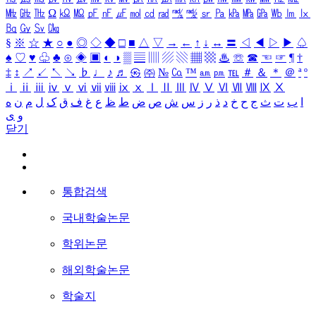
㎒
㎓
㎔
Ω
㏀
㏁
㎊
㎋
㎌
㏖
㏅
㎭
㎮
㎯
㏛
㎩
㎪
㎫
㎬
㏝
㏐
㏓
㏃
㏉
㏜
㏆
§
※
☆
★
○
●
◎
◇
◆
□
■
△
▽
→
←
↑
↓
↔
〓
◁
◀
▷
▶
♤
♠
♡
♥
♧
♣
⊙
◈
▣
◐
◑
▒
▤
▥
▨
▧
▦
▩
♨
☏
☎
☜
☞
¶
†
‡
↕
↗
↙
↖
↘
♭
♩
♪
♬
㉿
㈜
№
㏇
™
㏂
㏘
℡
＃
＆
＊
＠
ª
º
ⅰ
ⅱ
ⅲ
ⅳ
ⅴ
ⅵ
ⅶ
ⅷ
ⅸ
ⅹ
Ⅰ
Ⅱ
Ⅲ
Ⅳ
Ⅴ
Ⅵ
Ⅶ
Ⅷ
Ⅸ
Ⅹ
ا
ب
ت
ث
ج
ح
خ
د
ذ
ر
ز
س
ش
ص
ض
ط
ظ
ع
غ
ف
ق
ک
ل
م
ن
ه
و
ی
닫기
통합검색
국내학술논문
학위논문
해외학술논문
학술지