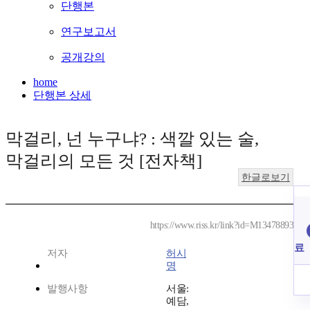
단행본
연구보고서
공개강의
home
단행본 상세
막걸리, 넌 누구냐? : 색깔 있는 술,
막걸리의 모든 것 [전자책]
한글로보기
https://www.riss.kr/link?id=M13478893
료
저자
허시
명
발행사항
서울:
예담,