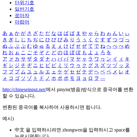
단위기호
일반기호
로마자
아랍어
あ
ぁ
か
が
さ
ざ
た
だ
な
は
ば
ぱ
ま
や
ゃ
ら
わ
ゎ
ん
い
ぃ
き
ぎ
し
じ
ち
ぢ
に
ひ
び
ぴ
み
り
う
ぅ
く
ぐ
す
ず
つ
づ
っ
ぬ
ふ
ぶ
ぷ
む
ゆ
ゅ
る
え
ぇ
け
げ
せ
ぜ
て
で
ね
へ
べ
ぺ
め
れ
お
ぉ
こ
ご
そ
ぞ
と
ど
の
ほ
ぼ
ぽ
も
よ
ょ
ろ
を
ア
ァ
カ
サ
ザ
タ
ダ
ナ
ハ
バ
パ
マ
ヤ
ャ
ラ
ワ
ヮ
ン
イ
ィ
キ
ギ
シ
ジ
チ
ヂ
ニ
ヒ
ビ
ピ
ミ
リ
ウ
ゥ
ク
グ
ス
ズ
ツ
ヅ
ッ
ヌ
フ
ブ
プ
ム
ユ
ュ
ル
エ
ェ
ケ
ゲ
セ
ゼ
テ
デ
ヘ
ベ
ペ
メ
レ
オ
ォ
コ
ゴ
ソ
ゾ
ト
ド
ノ
ホ
ボ
ポ
モ
ヨ
ョ
ロ
ヲ
―
http://chineseinput.net/
에서 pinyin(병음)방식으로 중국어를 변환
할 수 있습니다.
변환된 중국어를 복사하여 사용하시면 됩니다.
예시)
中文 을 입력하시려면
zhongwen
을 입력하시고 space를
누르시면됩니다.