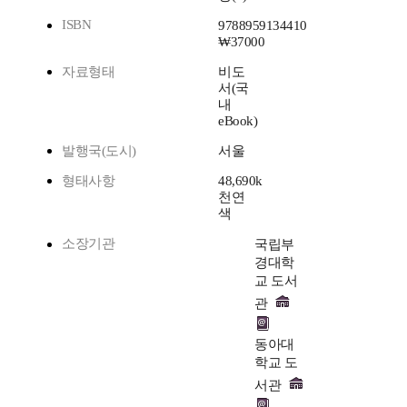
ISBN
9788959134410
₩37000
자료형태
비도
서(국
내
eBook)
발행국(도시)
서울
형태사항
48,690k
천연
색
소장기관
국립부
경대학
교 도서
관
동아대
학교 도
서관