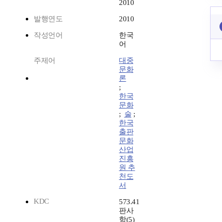
2010
발행연도
2010
작성언어
한국
어
주제어
대중
문화
론
;
한국
문화
;
술
;
한국
출판
문화
산업
진흥
원 추
천도
서
KDC
573.41
판사
항(5)