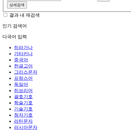
상세검색
결과 내 재검색
인기 검색어
다국어 입력
히라가나
가타카나
중국어
한글고어
그리스문자
프랑스어
독일어
히브리어
괄호기호
학술기호
기술기호
첨자기호
라틴문자
러시아문자