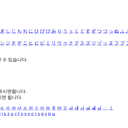
ぎ
し
じ
ち
ぢ
に
ひ
び
ぴ
み
り
う
ぅ
く
ぐ
す
ず
つ
づ
っ
ぬ
ふ
シ
ジ
チ
ヂ
ニ
ヒ
ビ
ピ
ミ
リ
ウ
ゥ
ク
グ
ス
ズ
ツ
ヅ
ッ
ヌ
フ
ブ
할 수 있습니다.
누르시면됩니다.
시면 됩니다.
ㅻ
ㅼ
ㅽ
ㅾ
ㅿ
ㆀ
ㆁ
ㆂ
ㆃ
ㆄ
ㆅ
ㆆ
ㆇ
ㆈ
ㆉ
ㆊ
ㆋ
ㆌ
ㆍ
ㆎ
θ
ι
κ
λ
μ
ν
ξ
ο
π
ρ
σ
τ
υ
φ
χ
ψ
ω