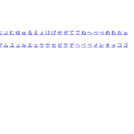
ぶ
ぷ
む
ゆ
ゅ
る
え
ぇ
け
げ
せ
ぜ
て
で
ね
へ
べ
ぺ
め
れ
お
ぉ
プ
ム
ユ
ュ
ル
エ
ェ
ケ
ゲ
セ
ゼ
テ
デ
ヘ
ベ
ペ
メ
レ
オ
ォ
コ
ゴ