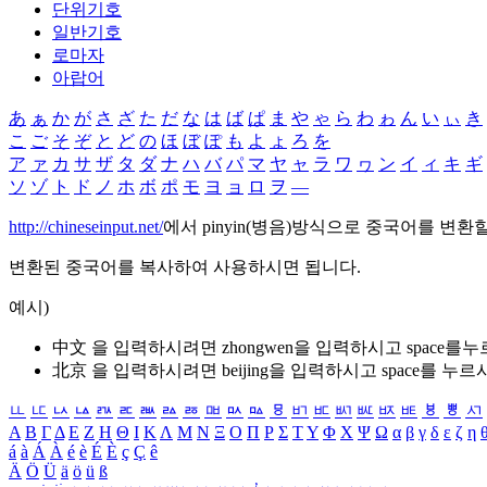
단위기호
일반기호
로마자
아랍어
あ
ぁ
か
が
さ
ざ
た
だ
な
は
ば
ぱ
ま
や
ゃ
ら
わ
ゎ
ん
い
ぃ
き
こ
ご
そ
ぞ
と
ど
の
ほ
ぼ
ぽ
も
よ
ょ
ろ
を
ア
ァ
カ
サ
ザ
タ
ダ
ナ
ハ
バ
パ
マ
ヤ
ャ
ラ
ワ
ヮ
ン
イ
ィ
キ
ギ
ソ
ゾ
ト
ド
ノ
ホ
ボ
ポ
モ
ヨ
ョ
ロ
ヲ
―
http://chineseinput.net/
에서 pinyin(병음)방식으로 중국어를 변환
변환된 중국어를 복사하여 사용하시면 됩니다.
예시)
中文 을 입력하시려면
zhongwen
을 입력하시고 space를
北京 을 입력하시려면
beijing
을 입력하시고 space를 누르
ㅥ
ㅦ
ㅧ
ㅨ
ㅩ
ㅪ
ㅫ
ㅬ
ㅭ
ㅮ
ㅯ
ㅰ
ㅱ
ㅲ
ㅳ
ㅴ
ㅵ
ㅶ
ㅷ
ㅸ
ㅹ
ㅺ
Α
Β
Γ
Δ
Ε
Ζ
Η
Θ
Ι
Κ
Λ
Μ
Ν
Ξ
Ο
Π
Ρ
Σ
Τ
Υ
Φ
Χ
Ψ
Ω
α
β
γ
δ
ε
ζ
η
á
à
Á
À
é
è
É
È
ç
Ç
ê
Ä
Ö
Ü
ä
ö
ü
ß