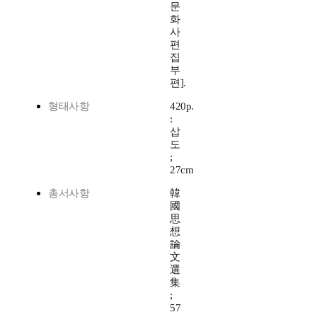
문
화
사
편
집
부
편].
형태사항
420p.
:
삽
도
;
27cm
총서사항
韓
國
思
想
論
文
選
集
;
57