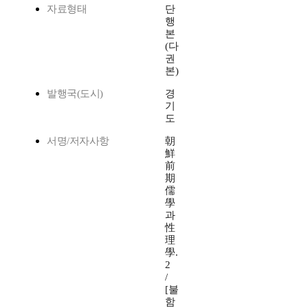
자료형태
단
행
본
(다
권
본)
발행국(도시)
경
기
도
서명/저자사항
朝
鮮
前
期
儒
學
과
性
理
學.
2
/
[불
함