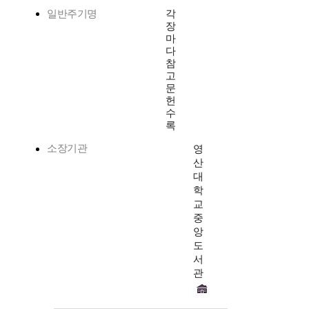
일반주기명
각
장
마
다
참
고
문
헌
수
록
소장기관
영
산
대
학
교
중
앙
도
서
관