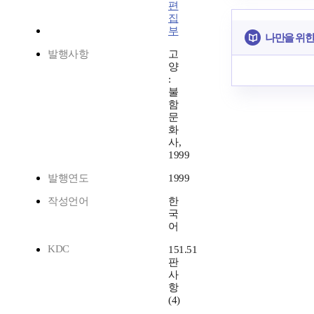
편
집
부
나만을 위한
발행사항
고
양
:
불
함
문
화
사,
1999
발행연도
1999
작성언어
한
국
어
KDC
151.51
판
사
항
(4)