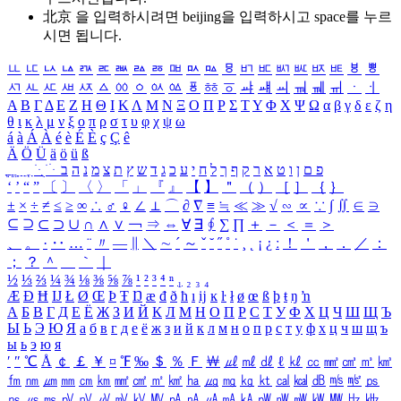
北京 을 입력하시려면
beijing
을 입력하시고 space를 누르
시면 됩니다.
ㅥ
ㅦ
ㅧ
ㅨ
ㅩ
ㅪ
ㅫ
ㅬ
ㅭ
ㅮ
ㅯ
ㅰ
ㅱ
ㅲ
ㅳ
ㅴ
ㅵ
ㅶ
ㅷ
ㅸ
ㅹ
ㅺ
ㅻ
ㅼ
ㅽ
ㅾ
ㅿ
ㆀ
ㆁ
ㆂ
ㆃ
ㆄ
ㆅ
ㆆ
ㆇ
ㆈ
ㆉ
ㆊ
ㆋ
ㆌ
ㆍ
ㆎ
Α
Β
Γ
Δ
Ε
Ζ
Η
Θ
Ι
Κ
Λ
Μ
Ν
Ξ
Ο
Π
Ρ
Σ
Τ
Υ
Φ
Χ
Ψ
Ω
α
β
γ
δ
ε
ζ
η
θ
ι
κ
λ
μ
ν
ξ
ο
π
ρ
σ
τ
υ
φ
χ
ψ
ω
á
à
Á
À
é
è
É
È
ç
Ç
ê
Ä
Ö
Ü
ä
ö
ü
ß
ְ
ֳ
ֲ
ֱ
ָ
ַ
ֵ
ֶ
ִ
ֹ
ּ
ֻ
ׂ
ׁ
ּ
ב
ה
נ
מ
צ
ת
ץ
ש
ד
ג
כ
ע
י
ח
ל
ך
ף
ק
ר
א
ט
ו
ן
ם
פ
‘
’
“
”
〔
〕
〈
〉
「
」
『
』
【
】
＂
（
）
［
］
｛
｝
±
×
÷
≠
≤
≥
∞
∴
♂
♀
∠
⊥
⌒
∂
∇
≡
≒
≪
≫
√
∽
∝
∵
∫
∬
∈
∋
⊆
⊇
⊂
⊃
∪
∩
∧
∨
￢
⇒
⇔
∀
∃
∮
∑
∏
＋
－
＜
＝
＞
、
。
·
‥
…
¨
〃
―
∥
＼
∼
´
～
ˇ
˘
˝
˚
˙
¸
˛
¡
¿
ː
！
＇
，
．
／
：
；
？
＾
＿
｀
｜
½
⅓
⅔
¼
¾
⅛
⅜
⅝
⅞
¹
²
³
⁴
ⁿ
₁
₂
₃
₄
Æ
Ð
Ħ
Ĳ
Ł
Ø
Œ
Þ
Ŧ
Ŋ
æ
đ
ð
ħ
ı
ĳ
ĸ
ŀ
ł
ø
œ
ß
þ
ŧ
ŋ
ŉ
А
Б
В
Г
Д
Е
Ё
Ж
З
И
Й
К
Л
М
Н
О
П
Р
С
Т
У
Ф
Х
Ц
Ч
Ш
Щ
Ъ
Ы
Ь
Э
Ю
Я
а
б
в
г
д
е
ё
ж
з
и
й
к
л
м
н
о
п
р
с
т
у
ф
х
ц
ч
ш
щ
ъ
ы
ь
э
ю
я
′
″
℃
Å
￠
￡
￥
¤
℉
‰
＄
％
Ｆ
￦
㎕
㎖
㎗
ℓ
㎘
㏄
㎣
㎤
㎥
㎦
㎙
㎚
㎛
㎜
㎝
㎞
㎟
㎠
㎡
㎢
㏊
㎍
㎎
㎏
㏏
㎈
㎉
㏈
㎧
㎨
㎰
㎱
㎲
㎳
㎴
㎵
㎶
㎷
㎸
㎹
㎀
㎁
㎂
㎃
㎄
㎺
㎻
㎽
㎾
㎿
㎐
㎑