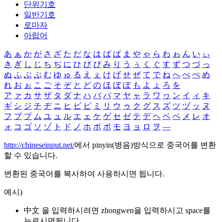
단위기호
일반기호
로마자
아랍어
あ
ぁ
か
が
さ
ざ
た
だ
な
は
ば
ぱ
ま
や
ゃ
ら
わ
ゎ
ん
い
ぃ
き
ぎ
し
じ
ち
ぢ
に
ひ
び
ぴ
み
り
う
ぅ
く
ぐ
す
ず
つ
づ
っ
ぬ
ふ
ぶ
ぷ
む
ゆ
ゅ
る
え
ぇ
け
げ
せ
ぜ
て
で
ね
へ
べ
ぺ
め
れ
お
ぉ
こ
ご
そ
ぞ
と
ど
の
ほ
ぼ
ぽ
も
よ
ょ
ろ
を
ア
ァ
カ
サ
ザ
タ
ダ
ナ
ハ
バ
パ
マ
ヤ
ャ
ラ
ワ
ヮ
ン
イ
ィ
キ
ギ
シ
ジ
チ
ヂ
ニ
ヒ
ビ
ピ
ミ
リ
ウ
ゥ
ク
グ
ス
ズ
ツ
ヅ
ッ
ヌ
フ
ブ
プ
ム
ユ
ュ
ル
エ
ェ
ケ
ゲ
セ
ゼ
テ
デ
ヘ
ベ
ペ
メ
レ
オ
ォ
コ
ゴ
ソ
ゾ
ト
ド
ノ
ホ
ボ
ポ
モ
ヨ
ョ
ロ
ヲ
―
http://chineseinput.net/
에서 pinyin(병음)방식으로 중국어를 변환
할 수 있습니다.
변환된 중국어를 복사하여 사용하시면 됩니다.
예시)
中文 을 입력하시려면
zhongwen
을 입력하시고 space를
누르시면됩니다.