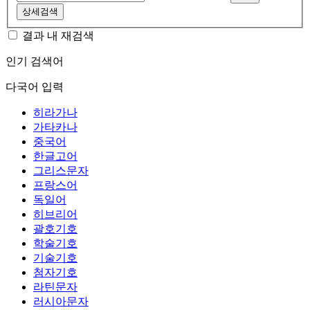
상세검색
결과 내 재검색
인기 검색어
다국어 입력
히라가나
가타카나
중국어
한글고어
그리스문자
프랑스어
독일어
히브리어
괄호기호
학술기호
기술기호
첨자기호
라틴문자
러시아문자