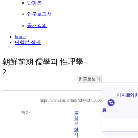
단행본
연구보고서
공개강의
home
단행본 상세
朝鮮前期 儒學과 性理學 .
2
한글로보기
이 자료와 함
https://www.riss.kr/link?id=M8415106
료
저자
불
함
문
화
사