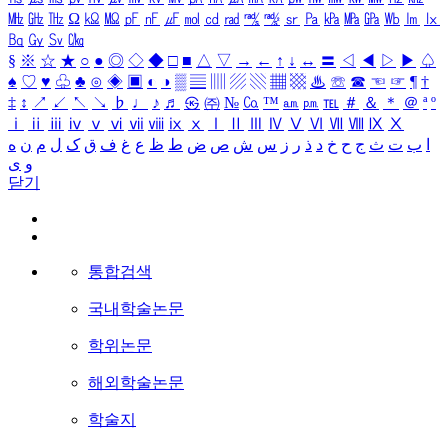
㎒
㎓
㎔
Ω
㏀
㏁
㎊
㎋
㎌
㏖
㏅
㎭
㎮
㎯
㏛
㎩
㎪
㎫
㎬
㏝
㏐
㏓
㏃
㏉
㏜
㏆
§
※
☆
★
○
●
◎
◇
◆
□
■
△
▽
→
←
↑
↓
↔
〓
◁
◀
▷
▶
♤
♠
♡
♥
♧
♣
⊙
◈
▣
◐
◑
▒
▤
▥
▨
▧
▦
▩
♨
☏
☎
☜
☞
¶
†
‡
↕
↗
↙
↖
↘
♭
♩
♪
♬
㉿
㈜
№
㏇
™
㏂
㏘
℡
＃
＆
＊
＠
ª
º
ⅰ
ⅱ
ⅲ
ⅳ
ⅴ
ⅵ
ⅶ
ⅷ
ⅸ
ⅹ
Ⅰ
Ⅱ
Ⅲ
Ⅳ
Ⅴ
Ⅵ
Ⅶ
Ⅷ
Ⅸ
Ⅹ
ا
ب
ت
ث
ج
ح
خ
د
ذ
ر
ز
س
ش
ص
ض
ط
ظ
ع
غ
ف
ق
ک
ل
م
ن
ه
و
ی
닫기
통합검색
국내학술논문
학위논문
해외학술논문
학술지