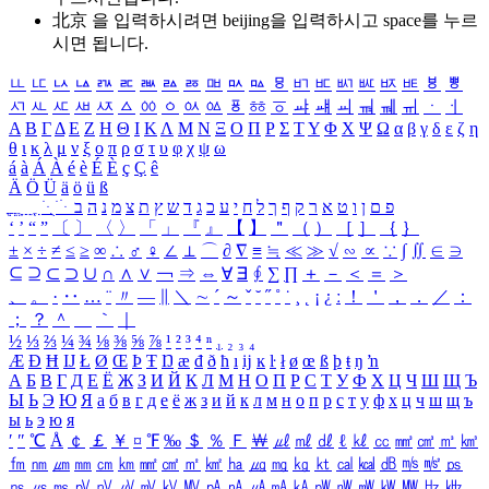
北京 을 입력하시려면
beijing
을 입력하시고 space를 누르
시면 됩니다.
ㅥ
ㅦ
ㅧ
ㅨ
ㅩ
ㅪ
ㅫ
ㅬ
ㅭ
ㅮ
ㅯ
ㅰ
ㅱ
ㅲ
ㅳ
ㅴ
ㅵ
ㅶ
ㅷ
ㅸ
ㅹ
ㅺ
ㅻ
ㅼ
ㅽ
ㅾ
ㅿ
ㆀ
ㆁ
ㆂ
ㆃ
ㆄ
ㆅ
ㆆ
ㆇ
ㆈ
ㆉ
ㆊ
ㆋ
ㆌ
ㆍ
ㆎ
Α
Β
Γ
Δ
Ε
Ζ
Η
Θ
Ι
Κ
Λ
Μ
Ν
Ξ
Ο
Π
Ρ
Σ
Τ
Υ
Φ
Χ
Ψ
Ω
α
β
γ
δ
ε
ζ
η
θ
ι
κ
λ
μ
ν
ξ
ο
π
ρ
σ
τ
υ
φ
χ
ψ
ω
á
à
Á
À
é
è
É
È
ç
Ç
ê
Ä
Ö
Ü
ä
ö
ü
ß
ְ
ֳ
ֲ
ֱ
ָ
ַ
ֵ
ֶ
ִ
ֹ
ּ
ֻ
ׂ
ׁ
ּ
ב
ה
נ
מ
צ
ת
ץ
ש
ד
ג
כ
ע
י
ח
ל
ך
ף
ק
ר
א
ט
ו
ן
ם
פ
‘
’
“
”
〔
〕
〈
〉
「
」
『
』
【
】
＂
（
）
［
］
｛
｝
±
×
÷
≠
≤
≥
∞
∴
♂
♀
∠
⊥
⌒
∂
∇
≡
≒
≪
≫
√
∽
∝
∵
∫
∬
∈
∋
⊆
⊇
⊂
⊃
∪
∩
∧
∨
￢
⇒
⇔
∀
∃
∮
∑
∏
＋
－
＜
＝
＞
、
。
·
‥
…
¨
〃
―
∥
＼
∼
´
～
ˇ
˘
˝
˚
˙
¸
˛
¡
¿
ː
！
＇
，
．
／
：
；
？
＾
＿
｀
｜
½
⅓
⅔
¼
¾
⅛
⅜
⅝
⅞
¹
²
³
⁴
ⁿ
₁
₂
₃
₄
Æ
Ð
Ħ
Ĳ
Ł
Ø
Œ
Þ
Ŧ
Ŋ
æ
đ
ð
ħ
ı
ĳ
ĸ
ŀ
ł
ø
œ
ß
þ
ŧ
ŋ
ŉ
А
Б
В
Г
Д
Е
Ё
Ж
З
И
Й
К
Л
М
Н
О
П
Р
С
Т
У
Ф
Х
Ц
Ч
Ш
Щ
Ъ
Ы
Ь
Э
Ю
Я
а
б
в
г
д
е
ё
ж
з
и
й
к
л
м
н
о
п
р
с
т
у
ф
х
ц
ч
ш
щ
ъ
ы
ь
э
ю
я
′
″
℃
Å
￠
￡
￥
¤
℉
‰
＄
％
Ｆ
￦
㎕
㎖
㎗
ℓ
㎘
㏄
㎣
㎤
㎥
㎦
㎙
㎚
㎛
㎜
㎝
㎞
㎟
㎠
㎡
㎢
㏊
㎍
㎎
㎏
㏏
㎈
㎉
㏈
㎧
㎨
㎰
㎱
㎲
㎳
㎴
㎵
㎶
㎷
㎸
㎹
㎀
㎁
㎂
㎃
㎄
㎺
㎻
㎽
㎾
㎿
㎐
㎑