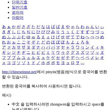
단위기호
일반기호
로마자
아랍어
あ
ぁ
か
が
さ
ざ
た
だ
な
は
ば
ぱ
ま
や
ゃ
ら
わ
ゎ
ん
い
ぃ
き
ぎ
し
じ
ち
ぢ
に
ひ
び
ぴ
み
り
う
ぅ
く
ぐ
す
ず
つ
づ
っ
ぬ
ふ
ぶ
ぷ
む
ゆ
ゅ
る
え
ぇ
け
げ
せ
ぜ
て
で
ね
へ
べ
ぺ
め
れ
お
ぉ
こ
ご
そ
ぞ
と
ど
の
ほ
ぼ
ぽ
も
よ
ょ
ろ
を
ア
ァ
カ
サ
ザ
タ
ダ
ナ
ハ
バ
パ
マ
ヤ
ャ
ラ
ワ
ヮ
ン
イ
ィ
キ
ギ
シ
ジ
チ
ヂ
ニ
ヒ
ビ
ピ
ミ
リ
ウ
ゥ
ク
グ
ス
ズ
ツ
ヅ
ッ
ヌ
フ
ブ
プ
ム
ユ
ュ
ル
エ
ェ
ケ
ゲ
セ
ゼ
テ
デ
ヘ
ベ
ペ
メ
レ
オ
ォ
コ
ゴ
ソ
ゾ
ト
ド
ノ
ホ
ボ
ポ
モ
ヨ
ョ
ロ
ヲ
―
http://chineseinput.net/
에서 pinyin(병음)방식으로 중국어를 변환
할 수 있습니다.
변환된 중국어를 복사하여 사용하시면 됩니다.
예시)
中文 을 입력하시려면
zhongwen
을 입력하시고 space를
누르시면됩니다.