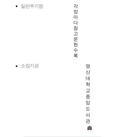
일반주기명
각
장
마
다
참
고
문
헌
수
록
소장기관
영
산
대
학
교
중
앙
도
서
관