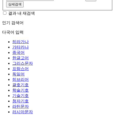
상세검색
결과 내 재검색
인기 검색어
다국어 입력
히라가나
가타카나
중국어
한글고어
그리스문자
프랑스어
독일어
히브리어
괄호기호
학술기호
기술기호
첨자기호
라틴문자
러시아문자