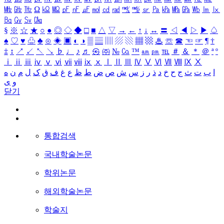
㎒
㎓
㎔
Ω
㏀
㏁
㎊
㎋
㎌
㏖
㏅
㎭
㎮
㎯
㏛
㎩
㎪
㎫
㎬
㏝
㏐
㏓
㏃
㏉
㏜
㏆
§
※
☆
★
○
●
◎
◇
◆
□
■
△
▽
→
←
↑
↓
↔
〓
◁
◀
▷
▶
♤
♠
♡
♥
♧
♣
⊙
◈
▣
◐
◑
▒
▤
▥
▨
▧
▦
▩
♨
☏
☎
☜
☞
¶
†
‡
↕
↗
↙
↖
↘
♭
♩
♪
♬
㉿
㈜
№
㏇
™
㏂
㏘
℡
＃
＆
＊
＠
ª
º
ⅰ
ⅱ
ⅲ
ⅳ
ⅴ
ⅵ
ⅶ
ⅷ
ⅸ
ⅹ
Ⅰ
Ⅱ
Ⅲ
Ⅳ
Ⅴ
Ⅵ
Ⅶ
Ⅷ
Ⅸ
Ⅹ
ا
ب
ت
ث
ج
ح
خ
د
ذ
ر
ز
س
ش
ص
ض
ط
ظ
ع
غ
ف
ق
ک
ل
م
ن
ه
و
ی
닫기
통합검색
국내학술논문
학위논문
해외학술논문
학술지