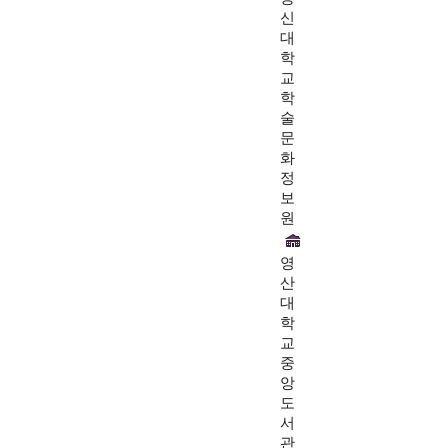
신
대
학
교
학
술
문
화
정
보
원
영
산
대
학
교
중
앙
도
서
관