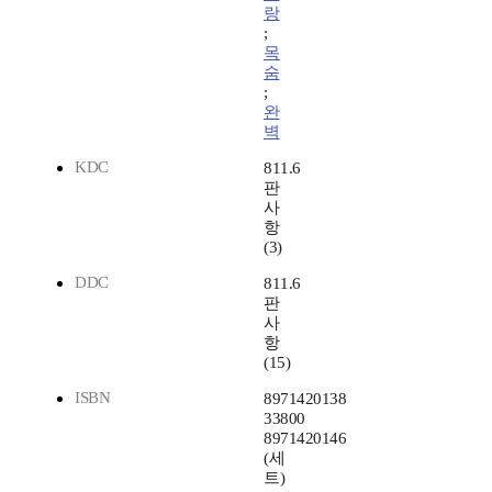
랑
;
목
숨
;
완
벽
KDC
811.6
판
사
항
(3)
DDC
811.6
판
사
항
(15)
ISBN
8971420138
33800
8971420146
(세
트)