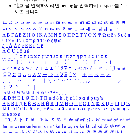
北京 을 입력하시려면
beijing
을 입력하시고 space를 누르
시면 됩니다.
ㅥ
ㅦ
ㅧ
ㅨ
ㅩ
ㅪ
ㅫ
ㅬ
ㅭ
ㅮ
ㅯ
ㅰ
ㅱ
ㅲ
ㅳ
ㅴ
ㅵ
ㅶ
ㅷ
ㅸ
ㅹ
ㅺ
ㅻ
ㅼ
ㅽ
ㅾ
ㅿ
ㆀ
ㆁ
ㆂ
ㆃ
ㆄ
ㆅ
ㆆ
ㆇ
ㆈ
ㆉ
ㆊ
ㆋ
ㆌ
ㆍ
ㆎ
Α
Β
Γ
Δ
Ε
Ζ
Η
Θ
Ι
Κ
Λ
Μ
Ν
Ξ
Ο
Π
Ρ
Σ
Τ
Υ
Φ
Χ
Ψ
Ω
α
β
γ
δ
ε
ζ
η
θ
ι
κ
λ
μ
ν
ξ
ο
π
ρ
σ
τ
υ
φ
χ
ψ
ω
á
à
Á
À
é
è
É
È
ç
Ç
ê
Ä
Ö
Ü
ä
ö
ü
ß
ְ
ֳ
ֲ
ֱ
ָ
ַ
ֵ
ֶ
ִ
ֹ
ּ
ֻ
ׂ
ׁ
ּ
ב
ה
נ
מ
צ
ת
ץ
ש
ד
ג
כ
ע
י
ח
ל
ך
ף
ק
ר
א
ט
ו
ן
ם
פ
‘
’
“
”
〔
〕
〈
〉
「
」
『
』
【
】
＂
（
）
［
］
｛
｝
±
×
÷
≠
≤
≥
∞
∴
♂
♀
∠
⊥
⌒
∂
∇
≡
≒
≪
≫
√
∽
∝
∵
∫
∬
∈
∋
⊆
⊇
⊂
⊃
∪
∩
∧
∨
￢
⇒
⇔
∀
∃
∮
∑
∏
＋
－
＜
＝
＞
、
。
·
‥
…
¨
〃
―
∥
＼
∼
´
～
ˇ
˘
˝
˚
˙
¸
˛
¡
¿
ː
！
＇
，
．
／
：
；
？
＾
＿
｀
｜
½
⅓
⅔
¼
¾
⅛
⅜
⅝
⅞
¹
²
³
⁴
ⁿ
₁
₂
₃
₄
Æ
Ð
Ħ
Ĳ
Ł
Ø
Œ
Þ
Ŧ
Ŋ
æ
đ
ð
ħ
ı
ĳ
ĸ
ŀ
ł
ø
œ
ß
þ
ŧ
ŋ
ŉ
А
Б
В
Г
Д
Е
Ё
Ж
З
И
Й
К
Л
М
Н
О
П
Р
С
Т
У
Ф
Х
Ц
Ч
Ш
Щ
Ъ
Ы
Ь
Э
Ю
Я
а
б
в
г
д
е
ё
ж
з
и
й
к
л
м
н
о
п
р
с
т
у
ф
х
ц
ч
ш
щ
ъ
ы
ь
э
ю
я
′
″
℃
Å
￠
￡
￥
¤
℉
‰
＄
％
Ｆ
￦
㎕
㎖
㎗
ℓ
㎘
㏄
㎣
㎤
㎥
㎦
㎙
㎚
㎛
㎜
㎝
㎞
㎟
㎠
㎡
㎢
㏊
㎍
㎎
㎏
㏏
㎈
㎉
㏈
㎧
㎨
㎰
㎱
㎲
㎳
㎴
㎵
㎶
㎷
㎸
㎹
㎀
㎁
㎂
㎃
㎄
㎺
㎻
㎽
㎾
㎿
㎐
㎑