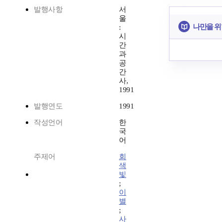
발행사항
서
울
나만을 위
:
시
간
과
공
간
사,
1991
발행연도
1991
작성언어
한
국
어
주제어
회
색
빛
;
이
별
;
사