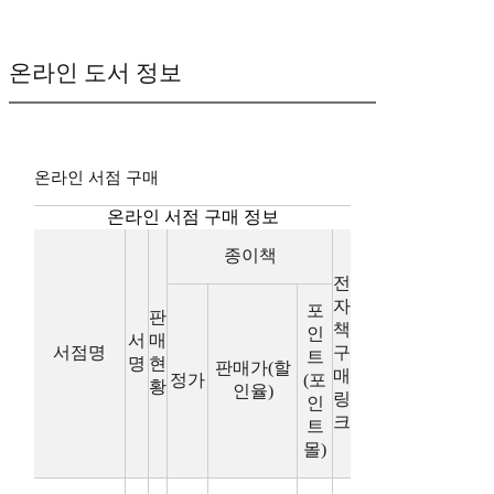
온라인 도서 정보
온라인 서점 구매
온라인 서점 구매 정보
종이책
전
자
포
판
책
인
서
매
서점명
구
트
명
현
판매가(할
매
정가
(포
황
인율)
링
인
크
트
몰)