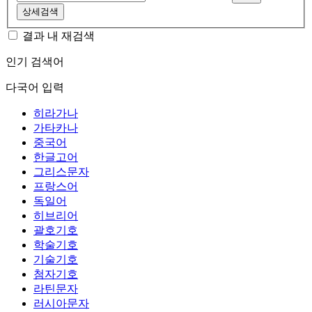
상세검색
결과 내 재검색
인기 검색어
다국어 입력
히라가나
가타카나
중국어
한글고어
그리스문자
프랑스어
독일어
히브리어
괄호기호
학술기호
기술기호
첨자기호
라틴문자
러시아문자