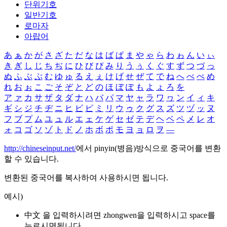
단위기호
일반기호
로마자
아랍어
あ
ぁ
か
が
さ
ざ
た
だ
な
は
ば
ぱ
ま
や
ゃ
ら
わ
ゎ
ん
い
ぃ
き
ぎ
し
じ
ち
ぢ
に
ひ
び
ぴ
み
り
う
ぅ
く
ぐ
す
ず
つ
づ
っ
ぬ
ふ
ぶ
ぷ
む
ゆ
ゅ
る
え
ぇ
け
げ
せ
ぜ
て
で
ね
へ
べ
ぺ
め
れ
お
ぉ
こ
ご
そ
ぞ
と
ど
の
ほ
ぼ
ぽ
も
よ
ょ
ろ
を
ア
ァ
カ
サ
ザ
タ
ダ
ナ
ハ
バ
パ
マ
ヤ
ャ
ラ
ワ
ヮ
ン
イ
ィ
キ
ギ
シ
ジ
チ
ヂ
ニ
ヒ
ビ
ピ
ミ
リ
ウ
ゥ
ク
グ
ス
ズ
ツ
ヅ
ッ
ヌ
フ
ブ
プ
ム
ユ
ュ
ル
エ
ェ
ケ
ゲ
セ
ゼ
テ
デ
ヘ
ベ
ペ
メ
レ
オ
ォ
コ
ゴ
ソ
ゾ
ト
ド
ノ
ホ
ボ
ポ
モ
ヨ
ョ
ロ
ヲ
―
http://chineseinput.net/
에서 pinyin(병음)방식으로 중국어를 변환
할 수 있습니다.
변환된 중국어를 복사하여 사용하시면 됩니다.
예시)
中文 을 입력하시려면
zhongwen
을 입력하시고 space를
누르시면됩니다.