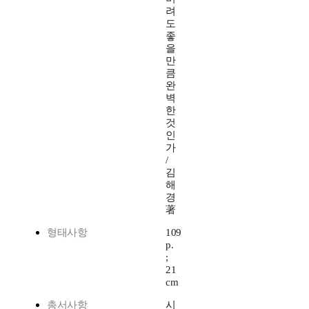
려
도
좋
을
만
큼
완
벽
한
것
인
가
/
김
해
경
著
형태사항
109
p.
;
21
cm
총서사항
시