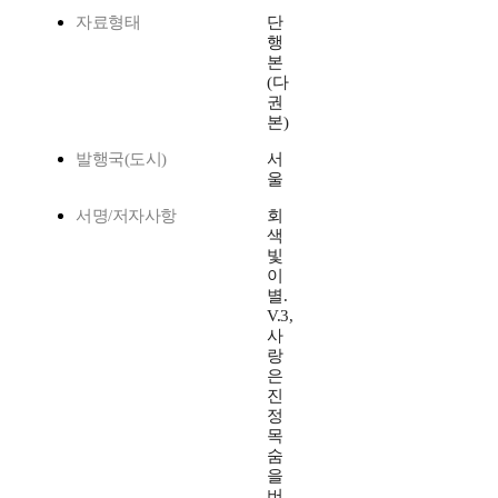
자료형태
단
행
본
(다
권
본)
발행국(도시)
서
울
서명/저자사항
회
색
빛
이
별.
V.3,
사
랑
은
진
정
목
숨
을
버