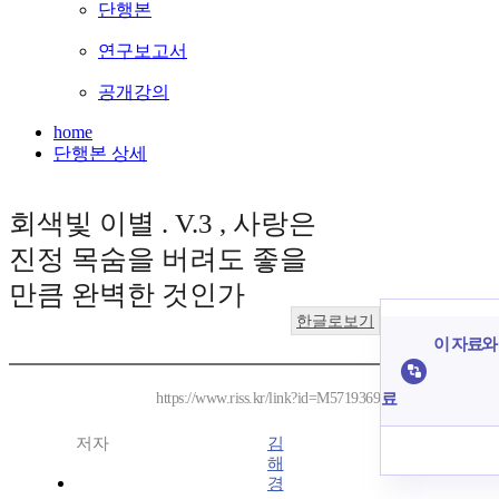
단행본
연구보고서
공개강의
home
단행본 상세
회색빛 이별 . V.3 , 사랑은
진정 목숨을 버려도 좋을
만큼 완벽한 것인가
한글로보기
이 자료와 
료
https://www.riss.kr/link?id=M5719369
저자
김
해
경