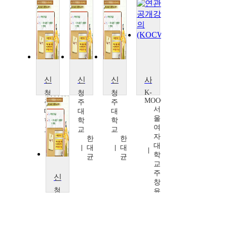
신화와 사랑의 이해
신화와 사랑의 이해
신화와 사랑의 이해
사랑의 인문학
K-
청
청
청
MOOC
주
주
주
서
대
대
대
울
학
학
학
여
교
교
교
자
한
한
한
대
대
대
대
학
균
균
균
교
주
신화와 사랑의 이해
창
청
윤
주
대
학
교