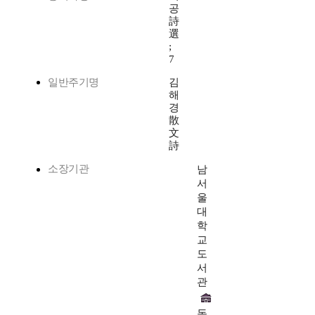
공
詩
選
;
7
일반주기명
김
해
경
散
文
詩
소장기관
남
서
울
대
학
교
도
서
관
동