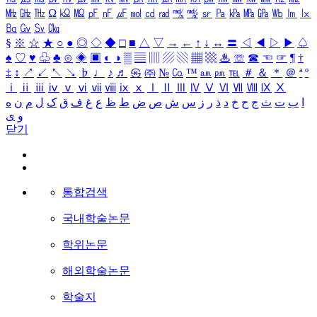
㎒
㎓
㎔
Ω
㏀
㏁
㎊
㎋
㎌
㏖
㏅
㎭
㎮
㎯
㏛
㎩
㎪
㎫
㎬
㏝
㏐
㏓
㏃
㏉
㏜
㏆
§
※
☆
★
○
●
◎
◇
◆
□
■
△
▽
→
←
↑
↓
↔
〓
◁
◀
▷
▶
♤
♠
♡
♥
♧
♣
⊙
◈
▣
◐
◑
▒
▤
▥
▨
▧
▦
▩
♨
☏
☎
☜
☞
¶
†
‡
↕
↗
↙
↖
↘
♭
♩
♪
♬
㉿
㈜
№
㏇
™
㏂
㏘
℡
＃
＆
＊
＠
ª
º
ⅰ
ⅱ
ⅲ
ⅳ
ⅴ
ⅵ
ⅶ
ⅷ
ⅸ
ⅹ
Ⅰ
Ⅱ
Ⅲ
Ⅳ
Ⅴ
Ⅵ
Ⅶ
Ⅷ
Ⅸ
Ⅹ
ا
ب
ت
ث
ج
ح
خ
د
ذ
ر
ز
س
ش
ص
ض
ط
ظ
ع
غ
ف
ق
ک
ل
م
ن
ه
و
ی
닫기
통합검색
국내학술논문
학위논문
해외학술논문
학술지