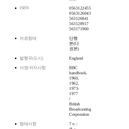
ISBN
0563122455
0563126043
563126841
563128917
563171960
자료형태
단행
본(다
권본)
발행국(도시)
England
서명/저자사항
BBC
handbook.
1960,
1962,
1973-
1977
/
British
Broadcasting
Corporation
형태사항
7 v. :