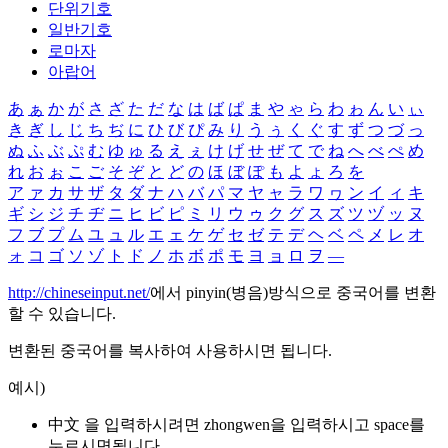
단위기호
일반기호
로마자
아랍어
あ
ぁ
か
が
さ
ざ
た
だ
な
は
ば
ぱ
ま
や
ゃ
ら
わ
ゎ
ん
い
ぃ
き
ぎ
し
じ
ち
ぢ
に
ひ
び
ぴ
み
り
う
ぅ
く
ぐ
す
ず
つ
づ
っ
ぬ
ふ
ぶ
ぷ
む
ゆ
ゅ
る
え
ぇ
け
げ
せ
ぜ
て
で
ね
へ
べ
ぺ
め
れ
お
ぉ
こ
ご
そ
ぞ
と
ど
の
ほ
ぼ
ぽ
も
よ
ょ
ろ
を
ア
ァ
カ
サ
ザ
タ
ダ
ナ
ハ
バ
パ
マ
ヤ
ャ
ラ
ワ
ヮ
ン
イ
ィ
キ
ギ
シ
ジ
チ
ヂ
ニ
ヒ
ビ
ピ
ミ
リ
ウ
ゥ
ク
グ
ス
ズ
ツ
ヅ
ッ
ヌ
フ
ブ
プ
ム
ユ
ュ
ル
エ
ェ
ケ
ゲ
セ
ゼ
テ
デ
ヘ
ベ
ペ
メ
レ
オ
ォ
コ
ゴ
ソ
ゾ
ト
ド
ノ
ホ
ボ
ポ
モ
ヨ
ョ
ロ
ヲ
―
http://chineseinput.net/
에서 pinyin(병음)방식으로 중국어를 변환
할 수 있습니다.
변환된 중국어를 복사하여 사용하시면 됩니다.
예시)
中文 을 입력하시려면
zhongwen
을 입력하시고 space를
누르시면됩니다.