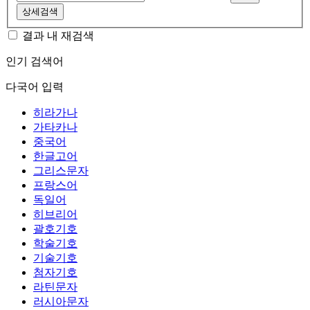
상세검색
결과 내 재검색
인기 검색어
다국어 입력
히라가나
가타카나
중국어
한글고어
그리스문자
프랑스어
독일어
히브리어
괄호기호
학술기호
기술기호
첨자기호
라틴문자
러시아문자