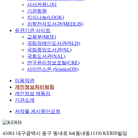
사서커뮤니티
기관회원
지식나눔(LOOK)
의학전자도서관(MEDLIS)
유관기관 사이트
교육부(MOE)
국립장애인도서관(NLD)
국립중앙도서관(NL)
국회도서관(NAL)
연구윤리정보포털(CRE)
사이언스온 (ScienceON)
이용약관
개인정보처리방침
개인정보 재동의
기관소개
저작물 게시중단요청
41061 대구광역시 동구 동내로 64(동내동1119) KERIS빌딩