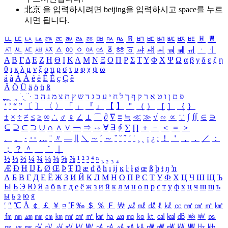
北京 을 입력하시려면
beijing
을 입력하시고 space를 누르
시면 됩니다.
ㅥ
ㅦ
ㅧ
ㅨ
ㅩ
ㅪ
ㅫ
ㅬ
ㅭ
ㅮ
ㅯ
ㅰ
ㅱ
ㅲ
ㅳ
ㅴ
ㅵ
ㅶ
ㅷ
ㅸ
ㅹ
ㅺ
ㅻ
ㅼ
ㅽ
ㅾ
ㅿ
ㆀ
ㆁ
ㆂ
ㆃ
ㆄ
ㆅ
ㆆ
ㆇ
ㆈ
ㆉ
ㆊ
ㆋ
ㆌ
ㆍ
ㆎ
Α
Β
Γ
Δ
Ε
Ζ
Η
Θ
Ι
Κ
Λ
Μ
Ν
Ξ
Ο
Π
Ρ
Σ
Τ
Υ
Φ
Χ
Ψ
Ω
α
β
γ
δ
ε
ζ
η
θ
ι
κ
λ
μ
ν
ξ
ο
π
ρ
σ
τ
υ
φ
χ
ψ
ω
á
à
Á
À
é
è
É
È
ç
Ç
ê
Ä
Ö
Ü
ä
ö
ü
ß
ְ
ֳ
ֲ
ֱ
ָ
ַ
ֵ
ֶ
ִ
ֹ
ּ
ֻ
ׂ
ׁ
ּ
ב
ה
נ
מ
צ
ת
ץ
ש
ד
ג
כ
ע
י
ח
ל
ך
ף
ק
ר
א
ט
ו
ן
ם
פ
‘
’
“
”
〔
〕
〈
〉
「
」
『
』
【
】
＂
（
）
［
］
｛
｝
±
×
÷
≠
≤
≥
∞
∴
♂
♀
∠
⊥
⌒
∂
∇
≡
≒
≪
≫
√
∽
∝
∵
∫
∬
∈
∋
⊆
⊇
⊂
⊃
∪
∩
∧
∨
￢
⇒
⇔
∀
∃
∮
∑
∏
＋
－
＜
＝
＞
、
。
·
‥
…
¨
〃
―
∥
＼
∼
´
～
ˇ
˘
˝
˚
˙
¸
˛
¡
¿
ː
！
＇
，
．
／
：
；
？
＾
＿
｀
｜
½
⅓
⅔
¼
¾
⅛
⅜
⅝
⅞
¹
²
³
⁴
ⁿ
₁
₂
₃
₄
Æ
Ð
Ħ
Ĳ
Ł
Ø
Œ
Þ
Ŧ
Ŋ
æ
đ
ð
ħ
ı
ĳ
ĸ
ŀ
ł
ø
œ
ß
þ
ŧ
ŋ
ŉ
А
Б
В
Г
Д
Е
Ё
Ж
З
И
Й
К
Л
М
Н
О
П
Р
С
Т
У
Ф
Х
Ц
Ч
Ш
Щ
Ъ
Ы
Ь
Э
Ю
Я
а
б
в
г
д
е
ё
ж
з
и
й
к
л
м
н
о
п
р
с
т
у
ф
х
ц
ч
ш
щ
ъ
ы
ь
э
ю
я
′
″
℃
Å
￠
￡
￥
¤
℉
‰
＄
％
Ｆ
￦
㎕
㎖
㎗
ℓ
㎘
㏄
㎣
㎤
㎥
㎦
㎙
㎚
㎛
㎜
㎝
㎞
㎟
㎠
㎡
㎢
㏊
㎍
㎎
㎏
㏏
㎈
㎉
㏈
㎧
㎨
㎰
㎱
㎲
㎳
㎴
㎵
㎶
㎷
㎸
㎹
㎀
㎁
㎂
㎃
㎄
㎺
㎻
㎽
㎾
㎿
㎐
㎑