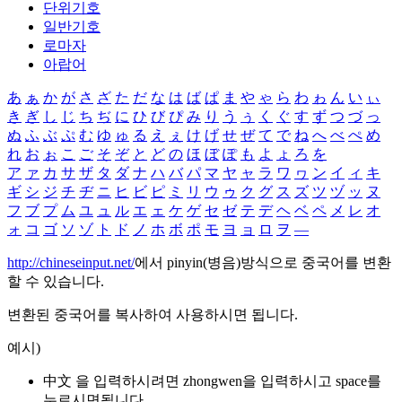
단위기호
일반기호
로마자
아랍어
あ
ぁ
か
が
さ
ざ
た
だ
な
は
ば
ぱ
ま
や
ゃ
ら
わ
ゎ
ん
い
ぃ
き
ぎ
し
じ
ち
ぢ
に
ひ
び
ぴ
み
り
う
ぅ
く
ぐ
す
ず
つ
づ
っ
ぬ
ふ
ぶ
ぷ
む
ゆ
ゅ
る
え
ぇ
け
げ
せ
ぜ
て
で
ね
へ
べ
ぺ
め
れ
お
ぉ
こ
ご
そ
ぞ
と
ど
の
ほ
ぼ
ぽ
も
よ
ょ
ろ
を
ア
ァ
カ
サ
ザ
タ
ダ
ナ
ハ
バ
パ
マ
ヤ
ャ
ラ
ワ
ヮ
ン
イ
ィ
キ
ギ
シ
ジ
チ
ヂ
ニ
ヒ
ビ
ピ
ミ
リ
ウ
ゥ
ク
グ
ス
ズ
ツ
ヅ
ッ
ヌ
フ
ブ
プ
ム
ユ
ュ
ル
エ
ェ
ケ
ゲ
セ
ゼ
テ
デ
ヘ
ベ
ペ
メ
レ
オ
ォ
コ
ゴ
ソ
ゾ
ト
ド
ノ
ホ
ボ
ポ
モ
ヨ
ョ
ロ
ヲ
―
http://chineseinput.net/
에서 pinyin(병음)방식으로 중국어를 변환
할 수 있습니다.
변환된 중국어를 복사하여 사용하시면 됩니다.
예시)
中文 을 입력하시려면
zhongwen
을 입력하시고 space를
누르시면됩니다.