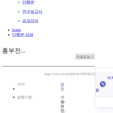
단행본
연구보고서
공개강의
home
단행본 상세
흥부전...
한글로보기
https://www.riss.kr/link?id=M9746152
이 
저자
범
한
료
발행사항
서
울:
범
한,