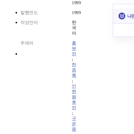
1999
발행연도
1999
나만
작성언어
한
국
어
주제어
흥
부
전
;
한
중
록
;
인
현
왕
후
전
;
구
운
몽