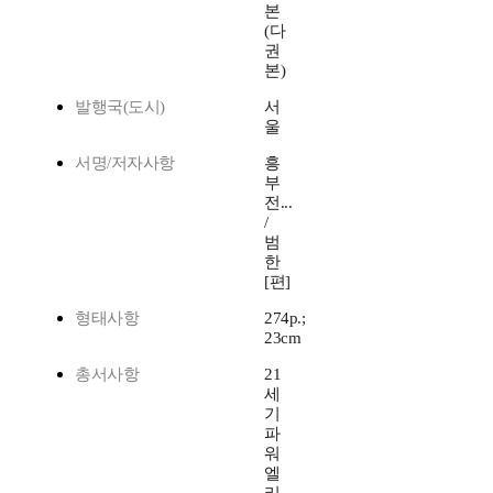
본
(다
권
본)
발행국(도시)
서
울
서명/저자사항
흥
부
전...
/
범
한
[편]
형태사항
274p.;
23cm
총서사항
21
세
기
파
워
엘