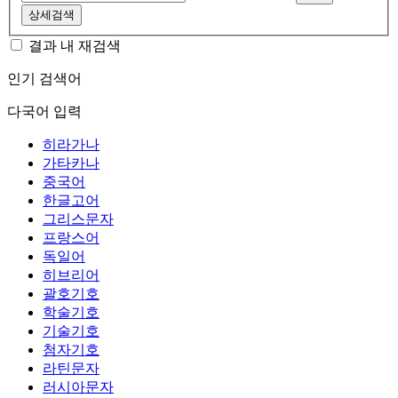
상세검색
결과 내 재검색
인기 검색어
다국어 입력
히라가나
가타카나
중국어
한글고어
그리스문자
프랑스어
독일어
히브리어
괄호기호
학술기호
기술기호
첨자기호
라틴문자
러시아문자