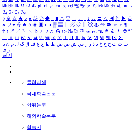
㎒
㎓
㎔
Ω
㏀
㏁
㎊
㎋
㎌
㏖
㏅
㎭
㎮
㎯
㏛
㎩
㎪
㎫
㎬
㏝
㏐
㏓
㏃
㏉
㏜
㏆
§
※
☆
★
○
●
◎
◇
◆
□
■
△
▽
→
←
↑
↓
↔
〓
◁
◀
▷
▶
♤
♠
♡
♥
♧
♣
⊙
◈
▣
◐
◑
▒
▤
▥
▨
▧
▦
▩
♨
☏
☎
☜
☞
¶
†
‡
↕
↗
↙
↖
↘
♭
♩
♪
♬
㉿
㈜
№
㏇
™
㏂
㏘
℡
＃
＆
＊
＠
ª
º
ⅰ
ⅱ
ⅲ
ⅳ
ⅴ
ⅵ
ⅶ
ⅷ
ⅸ
ⅹ
Ⅰ
Ⅱ
Ⅲ
Ⅳ
Ⅴ
Ⅵ
Ⅶ
Ⅷ
Ⅸ
Ⅹ
ا
ب
ت
ث
ج
ح
خ
د
ذ
ر
ز
س
ش
ص
ض
ط
ظ
ع
غ
ف
ق
ک
ل
م
ن
ه
و
ی
닫기
통합검색
국내학술논문
학위논문
해외학술논문
학술지