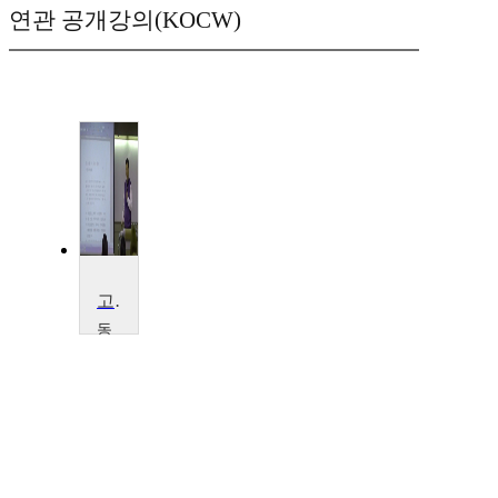
연관 공개강의(KOCW)
고전소설론
동
국
대
학
교
김
동
협