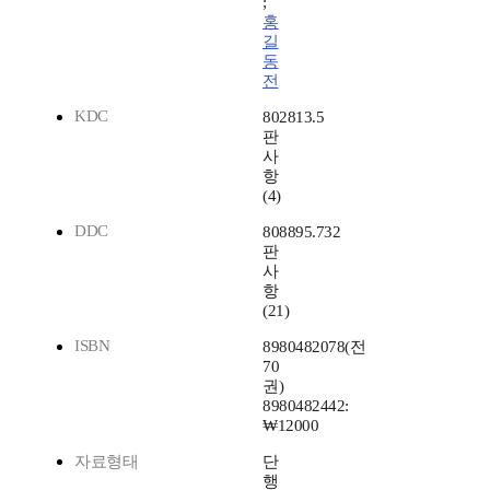
;
홍
길
동
전
KDC
802813.5
판
사
항
(4)
DDC
808895.732
판
사
항
(21)
ISBN
8980482078(전
70
권)
8980482442:
₩12000
자료형태
단
행