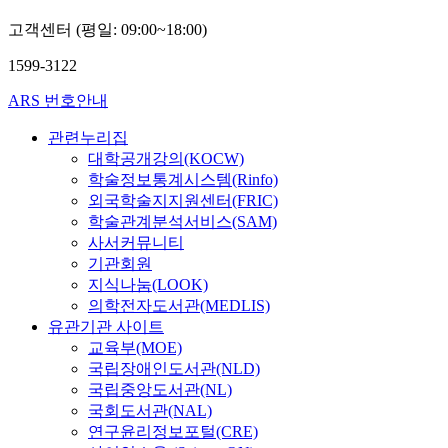
고객센터 (평일: 09:00~18:00)
1599-3122
ARS 번호안내
관련누리집
대학공개강의(KOCW)
학술정보통계시스템(Rinfo)
외국학술지지원센터(FRIC)
학술관계분석서비스(SAM)
사서커뮤니티
기관회원
지식나눔(LOOK)
의학전자도서관(MEDLIS)
유관기관 사이트
교육부(MOE)
국립장애인도서관(NLD)
국립중앙도서관(NL)
국회도서관(NAL)
연구윤리정보포털(CRE)