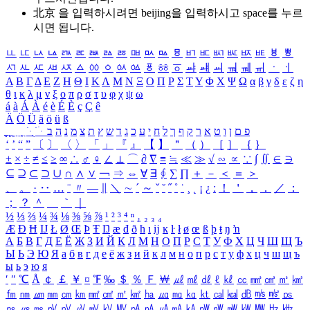
北京 을 입력하시려면
beijing
을 입력하시고 space를 누르
시면 됩니다.
ㅥ
ㅦ
ㅧ
ㅨ
ㅩ
ㅪ
ㅫ
ㅬ
ㅭ
ㅮ
ㅯ
ㅰ
ㅱ
ㅲ
ㅳ
ㅴ
ㅵ
ㅶ
ㅷ
ㅸ
ㅹ
ㅺ
ㅻ
ㅼ
ㅽ
ㅾ
ㅿ
ㆀ
ㆁ
ㆂ
ㆃ
ㆄ
ㆅ
ㆆ
ㆇ
ㆈ
ㆉ
ㆊ
ㆋ
ㆌ
ㆍ
ㆎ
Α
Β
Γ
Δ
Ε
Ζ
Η
Θ
Ι
Κ
Λ
Μ
Ν
Ξ
Ο
Π
Ρ
Σ
Τ
Υ
Φ
Χ
Ψ
Ω
α
β
γ
δ
ε
ζ
η
θ
ι
κ
λ
μ
ν
ξ
ο
π
ρ
σ
τ
υ
φ
χ
ψ
ω
á
à
Á
À
é
è
É
È
ç
Ç
ê
Ä
Ö
Ü
ä
ö
ü
ß
ְ
ֳ
ֲ
ֱ
ָ
ַ
ֵ
ֶ
ִ
ֹ
ּ
ֻ
ׂ
ׁ
ּ
ב
ה
נ
מ
צ
ת
ץ
ש
ד
ג
כ
ע
י
ח
ל
ך
ף
ק
ר
א
ט
ו
ן
ם
פ
‘
’
“
”
〔
〕
〈
〉
「
」
『
』
【
】
＂
（
）
［
］
｛
｝
±
×
÷
≠
≤
≥
∞
∴
♂
♀
∠
⊥
⌒
∂
∇
≡
≒
≪
≫
√
∽
∝
∵
∫
∬
∈
∋
⊆
⊇
⊂
⊃
∪
∩
∧
∨
￢
⇒
⇔
∀
∃
∮
∑
∏
＋
－
＜
＝
＞
、
。
·
‥
…
¨
〃
―
∥
＼
∼
´
～
ˇ
˘
˝
˚
˙
¸
˛
¡
¿
ː
！
＇
，
．
／
：
；
？
＾
＿
｀
｜
½
⅓
⅔
¼
¾
⅛
⅜
⅝
⅞
¹
²
³
⁴
ⁿ
₁
₂
₃
₄
Æ
Ð
Ħ
Ĳ
Ł
Ø
Œ
Þ
Ŧ
Ŋ
æ
đ
ð
ħ
ı
ĳ
ĸ
ŀ
ł
ø
œ
ß
þ
ŧ
ŋ
ŉ
А
Б
В
Г
Д
Е
Ё
Ж
З
И
Й
К
Л
М
Н
О
П
Р
С
Т
У
Ф
Х
Ц
Ч
Ш
Щ
Ъ
Ы
Ь
Э
Ю
Я
а
б
в
г
д
е
ё
ж
з
и
й
к
л
м
н
о
п
р
с
т
у
ф
х
ц
ч
ш
щ
ъ
ы
ь
э
ю
я
′
″
℃
Å
￠
￡
￥
¤
℉
‰
＄
％
Ｆ
￦
㎕
㎖
㎗
ℓ
㎘
㏄
㎣
㎤
㎥
㎦
㎙
㎚
㎛
㎜
㎝
㎞
㎟
㎠
㎡
㎢
㏊
㎍
㎎
㎏
㏏
㎈
㎉
㏈
㎧
㎨
㎰
㎱
㎲
㎳
㎴
㎵
㎶
㎷
㎸
㎹
㎀
㎁
㎂
㎃
㎄
㎺
㎻
㎽
㎾
㎿
㎐
㎑