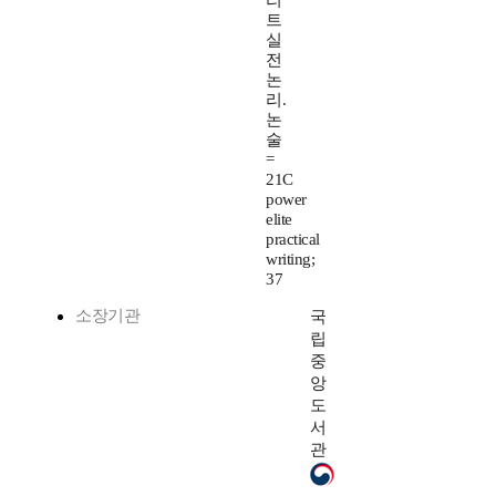
리
트
실
전
논
리.
논
술
=
21C
power
elite
practical
writing;
37
소장기관
국
립
중
앙
도
서
관