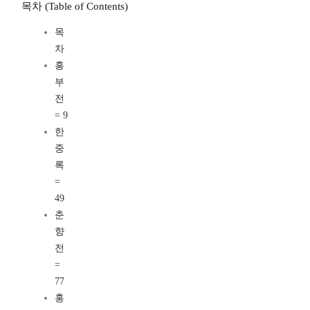
목차 (Table of Contents)
목
차
흥
부
전
= 9
한
중
록
=
49
춘
향
전
=
77
홍