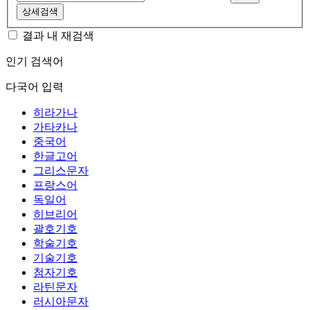
상세검색
결과 내 재검색
인기 검색어
다국어 입력
히라가나
가타카나
중국어
한글고어
그리스문자
프랑스어
독일어
히브리어
괄호기호
학술기호
기술기호
첨자기호
라틴문자
러시아문자