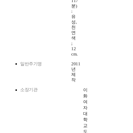
117
분)
:
유
성,
천
연
색
;
12
cm.
일반주기명
2011
년
제
작
소장기관
이
화
여
자
대
학
교
도