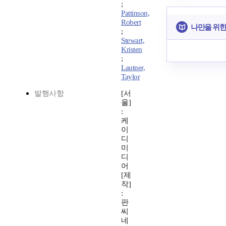
;
Pattinson,
Robert
나만을 위한
;
Stewart,
Kristen
;
Lautner,
Taylor
발행사항
[서
울]
:
케
이
디
미
디
어
[제
작]
:
판
씨
네