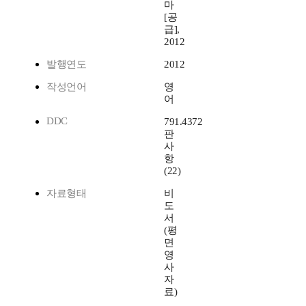
마
[공
급],
2012
발행연도
2012
작성언어
영
어
DDC
791.4372
판
사
항
(22)
자료형태
비
도
서
(평
면
영
사
자
료)