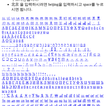
北京 을 입력하시려면
beijing
을 입력하시고 space를 누르
시면 됩니다.
ㅥ
ㅦ
ㅧ
ㅨ
ㅩ
ㅪ
ㅫ
ㅬ
ㅭ
ㅮ
ㅯ
ㅰ
ㅱ
ㅲ
ㅳ
ㅴ
ㅵ
ㅶ
ㅷ
ㅸ
ㅹ
ㅺ
ㅻ
ㅼ
ㅽ
ㅾ
ㅿ
ㆀ
ㆁ
ㆂ
ㆃ
ㆄ
ㆅ
ㆆ
ㆇ
ㆈ
ㆉ
ㆊ
ㆋ
ㆌ
ㆍ
ㆎ
Α
Β
Γ
Δ
Ε
Ζ
Η
Θ
Ι
Κ
Λ
Μ
Ν
Ξ
Ο
Π
Ρ
Σ
Τ
Υ
Φ
Χ
Ψ
Ω
α
β
γ
δ
ε
ζ
η
θ
ι
κ
λ
μ
ν
ξ
ο
π
ρ
σ
τ
υ
φ
χ
ψ
ω
á
à
Á
À
é
è
É
È
ç
Ç
ê
Ä
Ö
Ü
ä
ö
ü
ß
ְ
ֳ
ֲ
ֱ
ָ
ַ
ֵ
ֶ
ִ
ֹ
ּ
ֻ
ׂ
ׁ
ּ
ב
ה
נ
מ
צ
ת
ץ
ש
ד
ג
כ
ע
י
ח
ל
ך
ף
ק
ר
א
ט
ו
ן
ם
פ
‘
’
“
”
〔
〕
〈
〉
「
」
『
』
【
】
＂
（
）
［
］
｛
｝
±
×
÷
≠
≤
≥
∞
∴
♂
♀
∠
⊥
⌒
∂
∇
≡
≒
≪
≫
√
∽
∝
∵
∫
∬
∈
∋
⊆
⊇
⊂
⊃
∪
∩
∧
∨
￢
⇒
⇔
∀
∃
∮
∑
∏
＋
－
＜
＝
＞
、
。
·
‥
…
¨
〃
―
∥
＼
∼
´
～
ˇ
˘
˝
˚
˙
¸
˛
¡
¿
ː
！
＇
，
．
／
：
；
？
＾
＿
｀
｜
½
⅓
⅔
¼
¾
⅛
⅜
⅝
⅞
¹
²
³
⁴
ⁿ
₁
₂
₃
₄
Æ
Ð
Ħ
Ĳ
Ł
Ø
Œ
Þ
Ŧ
Ŋ
æ
đ
ð
ħ
ı
ĳ
ĸ
ŀ
ł
ø
œ
ß
þ
ŧ
ŋ
ŉ
А
Б
В
Г
Д
Е
Ё
Ж
З
И
Й
К
Л
М
Н
О
П
Р
С
Т
У
Ф
Х
Ц
Ч
Ш
Щ
Ъ
Ы
Ь
Э
Ю
Я
а
б
в
г
д
е
ё
ж
з
и
й
к
л
м
н
о
п
р
с
т
у
ф
х
ц
ч
ш
щ
ъ
ы
ь
э
ю
я
′
″
℃
Å
￠
￡
￥
¤
℉
‰
＄
％
Ｆ
￦
㎕
㎖
㎗
ℓ
㎘
㏄
㎣
㎤
㎥
㎦
㎙
㎚
㎛
㎜
㎝
㎞
㎟
㎠
㎡
㎢
㏊
㎍
㎎
㎏
㏏
㎈
㎉
㏈
㎧
㎨
㎰
㎱
㎲
㎳
㎴
㎵
㎶
㎷
㎸
㎹
㎀
㎁
㎂
㎃
㎄
㎺
㎻
㎽
㎾
㎿
㎐
㎑