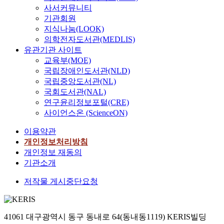
사서커뮤니티
기관회원
지식나눔(LOOK)
의학전자도서관(MEDLIS)
유관기관 사이트
교육부(MOE)
국립장애인도서관(NLD)
국립중앙도서관(NL)
국회도서관(NAL)
연구윤리정보포털(CRE)
사이언스온 (ScienceON)
이용약관
개인정보처리방침
개인정보 재동의
기관소개
저작물 게시중단요청
41061 대구광역시 동구 동내로 64(동내동1119) KERIS빌딩