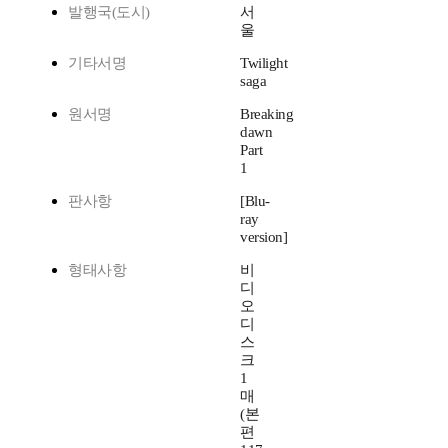
발행국(도시)
서
울
기타서명
Twilight
saga
원서명
Breaking
dawn
Part
1
판사항
[Blu-
ray
version]
형태사항
비
디
오
디
스
크
1
매
(본
편