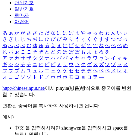
단위기호
일반기호
로마자
아랍어
あ
ぁ
か
が
さ
ざ
た
だ
な
は
ば
ぱ
ま
や
ゃ
ら
わ
ゎ
ん
い
ぃ
き
ぎ
し
じ
ち
ぢ
に
ひ
び
ぴ
み
り
う
ぅ
く
ぐ
す
ず
つ
づ
っ
ぬ
ふ
ぶ
ぷ
む
ゆ
ゅ
る
え
ぇ
け
げ
せ
ぜ
て
で
ね
へ
べ
ぺ
め
れ
お
ぉ
こ
ご
そ
ぞ
と
ど
の
ほ
ぼ
ぽ
も
よ
ょ
ろ
を
ア
ァ
カ
サ
ザ
タ
ダ
ナ
ハ
バ
パ
マ
ヤ
ャ
ラ
ワ
ヮ
ン
イ
ィ
キ
ギ
シ
ジ
チ
ヂ
ニ
ヒ
ビ
ピ
ミ
リ
ウ
ゥ
ク
グ
ス
ズ
ツ
ヅ
ッ
ヌ
フ
ブ
プ
ム
ユ
ュ
ル
エ
ェ
ケ
ゲ
セ
ゼ
テ
デ
ヘ
ベ
ペ
メ
レ
オ
ォ
コ
ゴ
ソ
ゾ
ト
ド
ノ
ホ
ボ
ポ
モ
ヨ
ョ
ロ
ヲ
―
http://chineseinput.net/
에서 pinyin(병음)방식으로 중국어를 변환
할 수 있습니다.
변환된 중국어를 복사하여 사용하시면 됩니다.
예시)
中文 을 입력하시려면
zhongwen
을 입력하시고 space를
누르시면됩니다.