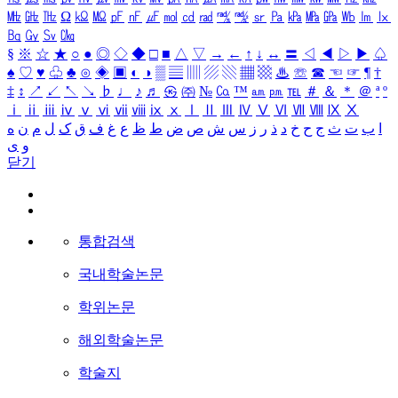
㎒
㎓
㎔
Ω
㏀
㏁
㎊
㎋
㎌
㏖
㏅
㎭
㎮
㎯
㏛
㎩
㎪
㎫
㎬
㏝
㏐
㏓
㏃
㏉
㏜
㏆
§
※
☆
★
○
●
◎
◇
◆
□
■
△
▽
→
←
↑
↓
↔
〓
◁
◀
▷
▶
♤
♠
♡
♥
♧
♣
⊙
◈
▣
◐
◑
▒
▤
▥
▨
▧
▦
▩
♨
☏
☎
☜
☞
¶
†
‡
↕
↗
↙
↖
↘
♭
♩
♪
♬
㉿
㈜
№
㏇
™
㏂
㏘
℡
＃
＆
＊
＠
ª
º
ⅰ
ⅱ
ⅲ
ⅳ
ⅴ
ⅵ
ⅶ
ⅷ
ⅸ
ⅹ
Ⅰ
Ⅱ
Ⅲ
Ⅳ
Ⅴ
Ⅵ
Ⅶ
Ⅷ
Ⅸ
Ⅹ
ا
ب
ت
ث
ج
ح
خ
د
ذ
ر
ز
س
ش
ص
ض
ط
ظ
ع
غ
ف
ق
ک
ل
م
ن
ه
و
ی
닫기
통합검색
국내학술논문
학위논문
해외학술논문
학술지