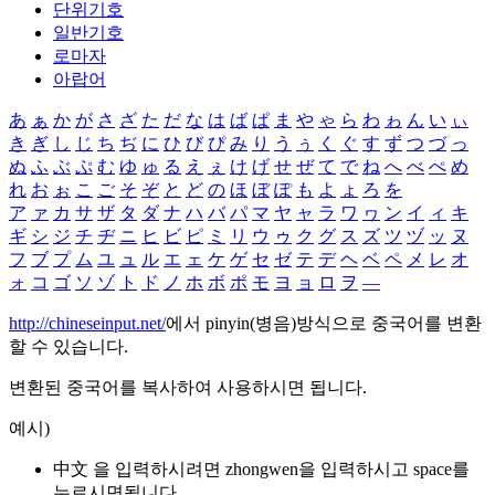
단위기호
일반기호
로마자
아랍어
あ
ぁ
か
が
さ
ざ
た
だ
な
は
ば
ぱ
ま
や
ゃ
ら
わ
ゎ
ん
い
ぃ
き
ぎ
し
じ
ち
ぢ
に
ひ
び
ぴ
み
り
う
ぅ
く
ぐ
す
ず
つ
づ
っ
ぬ
ふ
ぶ
ぷ
む
ゆ
ゅ
る
え
ぇ
け
げ
せ
ぜ
て
で
ね
へ
べ
ぺ
め
れ
お
ぉ
こ
ご
そ
ぞ
と
ど
の
ほ
ぼ
ぽ
も
よ
ょ
ろ
を
ア
ァ
カ
サ
ザ
タ
ダ
ナ
ハ
バ
パ
マ
ヤ
ャ
ラ
ワ
ヮ
ン
イ
ィ
キ
ギ
シ
ジ
チ
ヂ
ニ
ヒ
ビ
ピ
ミ
リ
ウ
ゥ
ク
グ
ス
ズ
ツ
ヅ
ッ
ヌ
フ
ブ
プ
ム
ユ
ュ
ル
エ
ェ
ケ
ゲ
セ
ゼ
テ
デ
ヘ
ベ
ペ
メ
レ
オ
ォ
コ
ゴ
ソ
ゾ
ト
ド
ノ
ホ
ボ
ポ
モ
ヨ
ョ
ロ
ヲ
―
http://chineseinput.net/
에서 pinyin(병음)방식으로 중국어를 변환
할 수 있습니다.
변환된 중국어를 복사하여 사용하시면 됩니다.
예시)
中文 을 입력하시려면
zhongwen
을 입력하시고 space를
누르시면됩니다.