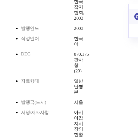
한국
잡지
협회,
2003
발행연도
2003
작성언어
한국
어
DDC
070.175
판사
항
(20)
자료형태
일반
단행
본
발행국(도시)
서울
서명/저자사항
아시
아잡
지시
장의
현황