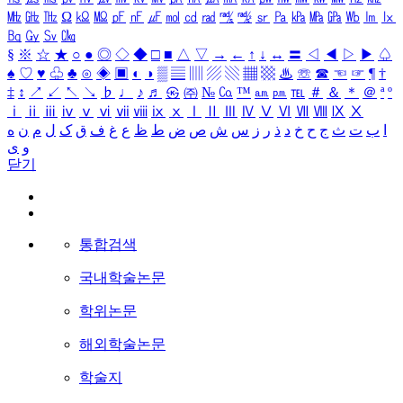
㎒
㎓
㎔
Ω
㏀
㏁
㎊
㎋
㎌
㏖
㏅
㎭
㎮
㎯
㏛
㎩
㎪
㎫
㎬
㏝
㏐
㏓
㏃
㏉
㏜
㏆
§
※
☆
★
○
●
◎
◇
◆
□
■
△
▽
→
←
↑
↓
↔
〓
◁
◀
▷
▶
♤
♠
♡
♥
♧
♣
⊙
◈
▣
◐
◑
▒
▤
▥
▨
▧
▦
▩
♨
☏
☎
☜
☞
¶
†
‡
↕
↗
↙
↖
↘
♭
♩
♪
♬
㉿
㈜
№
㏇
™
㏂
㏘
℡
＃
＆
＊
＠
ª
º
ⅰ
ⅱ
ⅲ
ⅳ
ⅴ
ⅵ
ⅶ
ⅷ
ⅸ
ⅹ
Ⅰ
Ⅱ
Ⅲ
Ⅳ
Ⅴ
Ⅵ
Ⅶ
Ⅷ
Ⅸ
Ⅹ
ا
ب
ت
ث
ج
ح
خ
د
ذ
ر
ز
س
ش
ص
ض
ط
ظ
ع
غ
ف
ق
ک
ل
م
ن
ه
و
ی
닫기
통합검색
국내학술논문
학위논문
해외학술논문
학술지