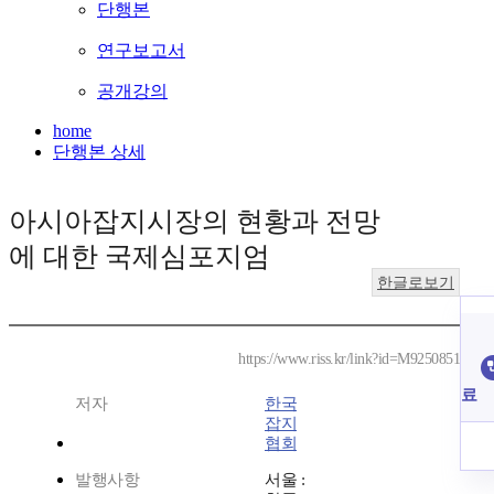
단행본
연구보고서
공개강의
home
단행본 상세
아시아잡지시장의 현황과 전망
에 대한 국제심포지엄
한글로보기
https://www.riss.kr/link?id=M9250851
료
저자
한국
잡지
협회
발행사항
서울 :