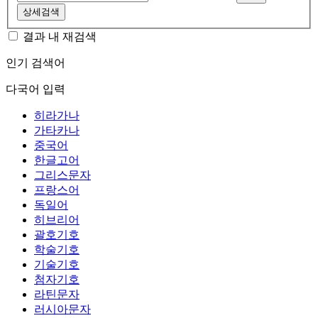
상세검색
결과 내 재검색
인기 검색어
다국어 입력
히라가나
가타카나
중국어
한글고어
그리스문자
프랑스어
독일어
히브리어
괄호기호
학술기호
기술기호
첨자기호
라틴문자
러시아문자