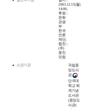
일반주기명
일시 :
2003.12.15(월)
14:00,
후원 :
문화
관광
부ㆍ
한국
언론
재단,
협찬 :
(주)
웅진
닷컴
소장기관
국립중
앙도서
관
단국대
학교 퇴
계기념
도서관
(중앙도
서관)