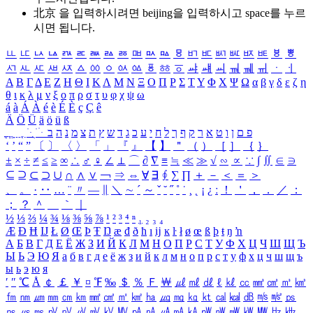
北京 을 입력하시려면
beijing
을 입력하시고 space를 누르
시면 됩니다.
ㅥ
ㅦ
ㅧ
ㅨ
ㅩ
ㅪ
ㅫ
ㅬ
ㅭ
ㅮ
ㅯ
ㅰ
ㅱ
ㅲ
ㅳ
ㅴ
ㅵ
ㅶ
ㅷ
ㅸ
ㅹ
ㅺ
ㅻ
ㅼ
ㅽ
ㅾ
ㅿ
ㆀ
ㆁ
ㆂ
ㆃ
ㆄ
ㆅ
ㆆ
ㆇ
ㆈ
ㆉ
ㆊ
ㆋ
ㆌ
ㆍ
ㆎ
Α
Β
Γ
Δ
Ε
Ζ
Η
Θ
Ι
Κ
Λ
Μ
Ν
Ξ
Ο
Π
Ρ
Σ
Τ
Υ
Φ
Χ
Ψ
Ω
α
β
γ
δ
ε
ζ
η
θ
ι
κ
λ
μ
ν
ξ
ο
π
ρ
σ
τ
υ
φ
χ
ψ
ω
á
à
Á
À
é
è
É
È
ç
Ç
ê
Ä
Ö
Ü
ä
ö
ü
ß
ְ
ֳ
ֲ
ֱ
ָ
ַ
ֵ
ֶ
ִ
ֹ
ּ
ֻ
ׂ
ׁ
ּ
ב
ה
נ
מ
צ
ת
ץ
ש
ד
ג
כ
ע
י
ח
ל
ך
ף
ק
ר
א
ט
ו
ן
ם
פ
‘
’
“
”
〔
〕
〈
〉
「
」
『
』
【
】
＂
（
）
［
］
｛
｝
±
×
÷
≠
≤
≥
∞
∴
♂
♀
∠
⊥
⌒
∂
∇
≡
≒
≪
≫
√
∽
∝
∵
∫
∬
∈
∋
⊆
⊇
⊂
⊃
∪
∩
∧
∨
￢
⇒
⇔
∀
∃
∮
∑
∏
＋
－
＜
＝
＞
、
。
·
‥
…
¨
〃
―
∥
＼
∼
´
～
ˇ
˘
˝
˚
˙
¸
˛
¡
¿
ː
！
＇
，
．
／
：
；
？
＾
＿
｀
｜
½
⅓
⅔
¼
¾
⅛
⅜
⅝
⅞
¹
²
³
⁴
ⁿ
₁
₂
₃
₄
Æ
Ð
Ħ
Ĳ
Ł
Ø
Œ
Þ
Ŧ
Ŋ
æ
đ
ð
ħ
ı
ĳ
ĸ
ŀ
ł
ø
œ
ß
þ
ŧ
ŋ
ŉ
А
Б
В
Г
Д
Е
Ё
Ж
З
И
Й
К
Л
М
Н
О
П
Р
С
Т
У
Ф
Х
Ц
Ч
Ш
Щ
Ъ
Ы
Ь
Э
Ю
Я
а
б
в
г
д
е
ё
ж
з
и
й
к
л
м
н
о
п
р
с
т
у
ф
х
ц
ч
ш
щ
ъ
ы
ь
э
ю
я
′
″
℃
Å
￠
￡
￥
¤
℉
‰
＄
％
Ｆ
￦
㎕
㎖
㎗
ℓ
㎘
㏄
㎣
㎤
㎥
㎦
㎙
㎚
㎛
㎜
㎝
㎞
㎟
㎠
㎡
㎢
㏊
㎍
㎎
㎏
㏏
㎈
㎉
㏈
㎧
㎨
㎰
㎱
㎲
㎳
㎴
㎵
㎶
㎷
㎸
㎹
㎀
㎁
㎂
㎃
㎄
㎺
㎻
㎽
㎾
㎿
㎐
㎑