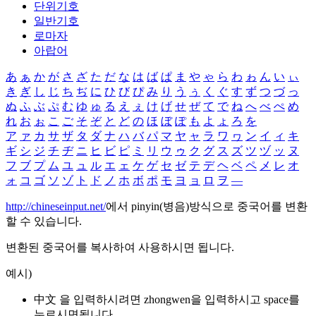
단위기호
일반기호
로마자
아랍어
あ
ぁ
か
が
さ
ざ
た
だ
な
は
ば
ぱ
ま
や
ゃ
ら
わ
ゎ
ん
い
ぃ
き
ぎ
し
じ
ち
ぢ
に
ひ
び
ぴ
み
り
う
ぅ
く
ぐ
す
ず
つ
づ
っ
ぬ
ふ
ぶ
ぷ
む
ゆ
ゅ
る
え
ぇ
け
げ
せ
ぜ
て
で
ね
へ
べ
ぺ
め
れ
お
ぉ
こ
ご
そ
ぞ
と
ど
の
ほ
ぼ
ぽ
も
よ
ょ
ろ
を
ア
ァ
カ
サ
ザ
タ
ダ
ナ
ハ
バ
パ
マ
ヤ
ャ
ラ
ワ
ヮ
ン
イ
ィ
キ
ギ
シ
ジ
チ
ヂ
ニ
ヒ
ビ
ピ
ミ
リ
ウ
ゥ
ク
グ
ス
ズ
ツ
ヅ
ッ
ヌ
フ
ブ
プ
ム
ユ
ュ
ル
エ
ェ
ケ
ゲ
セ
ゼ
テ
デ
ヘ
ベ
ペ
メ
レ
オ
ォ
コ
ゴ
ソ
ゾ
ト
ド
ノ
ホ
ボ
ポ
モ
ヨ
ョ
ロ
ヲ
―
http://chineseinput.net/
에서 pinyin(병음)방식으로 중국어를 변환
할 수 있습니다.
변환된 중국어를 복사하여 사용하시면 됩니다.
예시)
中文 을 입력하시려면
zhongwen
을 입력하시고 space를
누르시면됩니다.