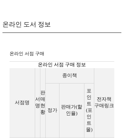
온라인 도서 정보
온라인 서점 구매
온라인 서점 구매 정보
종이책
포
판
인
서
매
전자책
서점명
트
명
현
구매링크
판매가(할
정가
(포
황
인율)
인
트
몰)