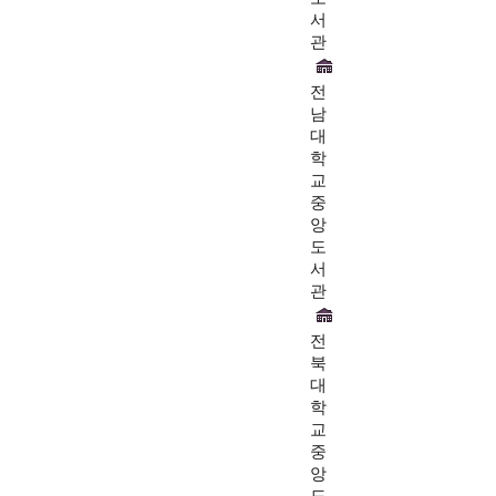
서
관
전
남
대
학
교
중
앙
도
서
관
전
북
대
학
교
중
앙