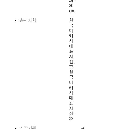
화 ;
20
cm
총서사항
한
국
디
카
시
대
표
시
선 ;
23
한
국
디
카
시
대
표
시
선 ;
23
소장기관
광