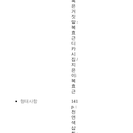
혹
은
거
짓
말 :
복
효
근
디
카
시
집 /
지
은
이:
복
효
근
형태사항
141
p. :
천
연
색
삽