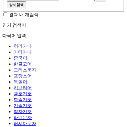
상세검색
결과 내 재검색
인기 검색어
다국어 입력
히라가나
가타카나
중국어
한글고어
그리스문자
프랑스어
독일어
히브리어
괄호기호
학술기호
기술기호
첨자기호
라틴문자
러시아문자