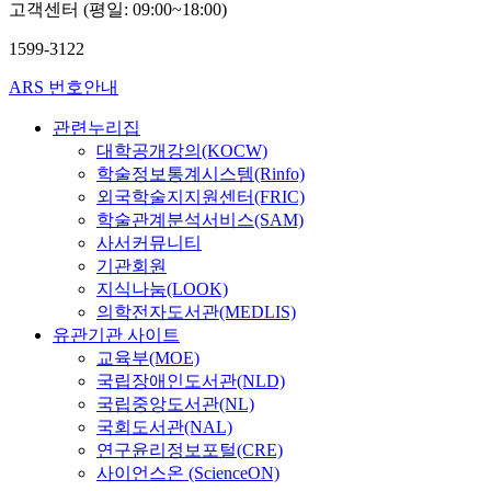
고객센터 (평일: 09:00~18:00)
1599-3122
ARS 번호안내
관련누리집
대학공개강의(KOCW)
학술정보통계시스템(Rinfo)
외국학술지지원센터(FRIC)
학술관계분석서비스(SAM)
사서커뮤니티
기관회원
지식나눔(LOOK)
의학전자도서관(MEDLIS)
유관기관 사이트
교육부(MOE)
국립장애인도서관(NLD)
국립중앙도서관(NL)
국회도서관(NAL)
연구윤리정보포털(CRE)
사이언스온 (ScienceON)