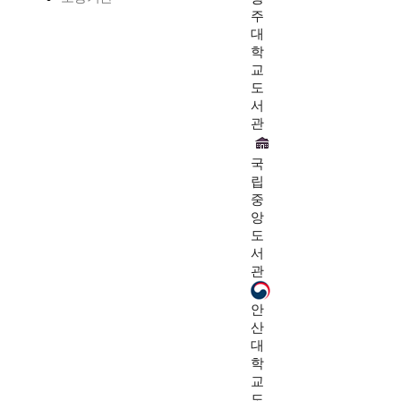
주
대
학
교
도
서
관
국
립
중
앙
도
서
관
안
산
대
학
교
도