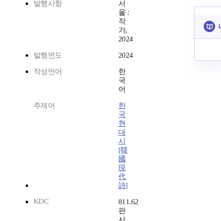
발행사항
서
울 :
작
가,
2024
발행연도
2024
작성언어
한
국
어
주제어
한
국
현
대
시
[韓
國
現
代
詩]
KDC
811.62
판
사