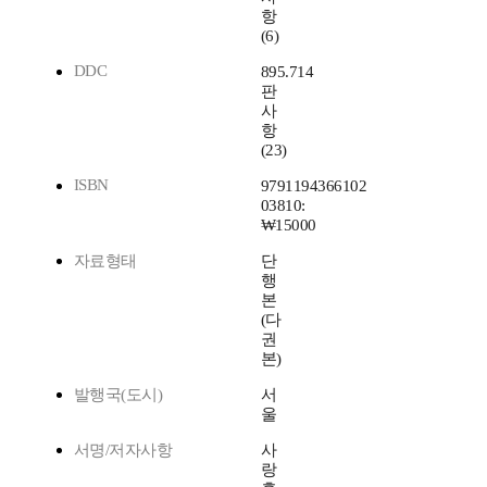
항
(6)
DDC
895.714
판
사
항
(23)
ISBN
9791194366102
03810:
₩15000
자료형태
단
행
본
(다
권
본)
발행국(도시)
서
울
서명/저자사항
사
랑