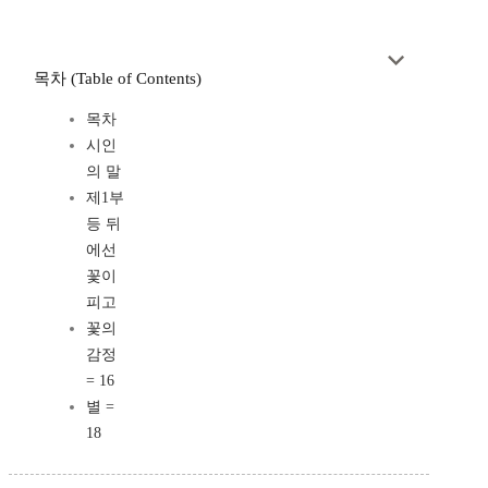
목차 (Table of Contents)
목차
시인
의 말
제1부
등 뒤
에선
꽃이
피고
꽃의
감정
= 16
별 =
18