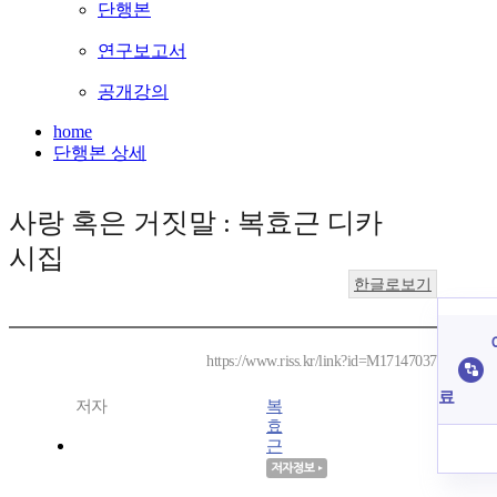
단행본
연구보고서
공개강의
home
단행본 상세
사랑 혹은 거짓말 : 복효근 디카
시집
한글로보기
https://www.riss.kr/link?id=M17147037
료
저자
복
효
근