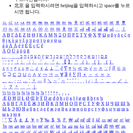
北京 을 입력하시려면
beijing
을 입력하시고 space를 누르
시면 됩니다.
ㅥ
ㅦ
ㅧ
ㅨ
ㅩ
ㅪ
ㅫ
ㅬ
ㅭ
ㅮ
ㅯ
ㅰ
ㅱ
ㅲ
ㅳ
ㅴ
ㅵ
ㅶ
ㅷ
ㅸ
ㅹ
ㅺ
ㅻ
ㅼ
ㅽ
ㅾ
ㅿ
ㆀ
ㆁ
ㆂ
ㆃ
ㆄ
ㆅ
ㆆ
ㆇ
ㆈ
ㆉ
ㆊ
ㆋ
ㆌ
ㆍ
ㆎ
Α
Β
Γ
Δ
Ε
Ζ
Η
Θ
Ι
Κ
Λ
Μ
Ν
Ξ
Ο
Π
Ρ
Σ
Τ
Υ
Φ
Χ
Ψ
Ω
α
β
γ
δ
ε
ζ
η
θ
ι
κ
λ
μ
ν
ξ
ο
π
ρ
σ
τ
υ
φ
χ
ψ
ω
á
à
Á
À
é
è
É
È
ç
Ç
ê
Ä
Ö
Ü
ä
ö
ü
ß
ְ
ֳ
ֲ
ֱ
ָ
ַ
ֵ
ֶ
ִ
ֹ
ּ
ֻ
ׂ
ׁ
ּ
ב
ה
נ
מ
צ
ת
ץ
ש
ד
ג
כ
ע
י
ח
ל
ך
ף
ק
ר
א
ט
ו
ן
ם
פ
‘
’
“
”
〔
〕
〈
〉
「
」
『
』
【
】
＂
（
）
［
］
｛
｝
±
×
÷
≠
≤
≥
∞
∴
♂
♀
∠
⊥
⌒
∂
∇
≡
≒
≪
≫
√
∽
∝
∵
∫
∬
∈
∋
⊆
⊇
⊂
⊃
∪
∩
∧
∨
￢
⇒
⇔
∀
∃
∮
∑
∏
＋
－
＜
＝
＞
、
。
·
‥
…
¨
〃
―
∥
＼
∼
´
～
ˇ
˘
˝
˚
˙
¸
˛
¡
¿
ː
！
＇
，
．
／
：
；
？
＾
＿
｀
｜
½
⅓
⅔
¼
¾
⅛
⅜
⅝
⅞
¹
²
³
⁴
ⁿ
₁
₂
₃
₄
Æ
Ð
Ħ
Ĳ
Ł
Ø
Œ
Þ
Ŧ
Ŋ
æ
đ
ð
ħ
ı
ĳ
ĸ
ŀ
ł
ø
œ
ß
þ
ŧ
ŋ
ŉ
А
Б
В
Г
Д
Е
Ё
Ж
З
И
Й
К
Л
М
Н
О
П
Р
С
Т
У
Ф
Х
Ц
Ч
Ш
Щ
Ъ
Ы
Ь
Э
Ю
Я
а
б
в
г
д
е
ё
ж
з
и
й
к
л
м
н
о
п
р
с
т
у
ф
х
ц
ч
ш
щ
ъ
ы
ь
э
ю
я
′
″
℃
Å
￠
￡
￥
¤
℉
‰
＄
％
Ｆ
￦
㎕
㎖
㎗
ℓ
㎘
㏄
㎣
㎤
㎥
㎦
㎙
㎚
㎛
㎜
㎝
㎞
㎟
㎠
㎡
㎢
㏊
㎍
㎎
㎏
㏏
㎈
㎉
㏈
㎧
㎨
㎰
㎱
㎲
㎳
㎴
㎵
㎶
㎷
㎸
㎹
㎀
㎁
㎂
㎃
㎄
㎺
㎻
㎽
㎾
㎿
㎐
㎑