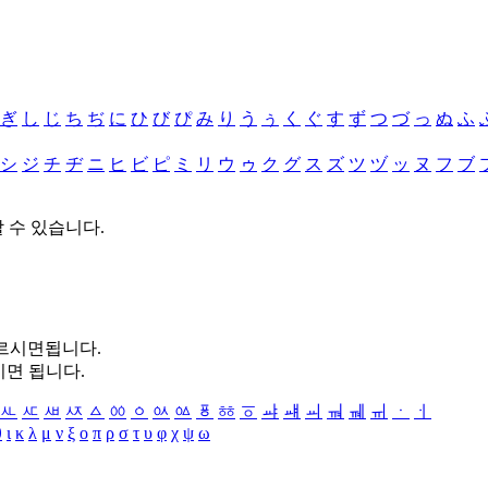
ぎ
し
じ
ち
ぢ
に
ひ
び
ぴ
み
り
う
ぅ
く
ぐ
す
ず
つ
づ
っ
ぬ
ふ
シ
ジ
チ
ヂ
ニ
ヒ
ビ
ピ
ミ
リ
ウ
ゥ
ク
グ
ス
ズ
ツ
ヅ
ッ
ヌ
フ
ブ
할 수 있습니다.
누르시면됩니다.
시면 됩니다.
ㅻ
ㅼ
ㅽ
ㅾ
ㅿ
ㆀ
ㆁ
ㆂ
ㆃ
ㆄ
ㆅ
ㆆ
ㆇ
ㆈ
ㆉ
ㆊ
ㆋ
ㆌ
ㆍ
ㆎ
θ
ι
κ
λ
μ
ν
ξ
ο
π
ρ
σ
τ
υ
φ
χ
ψ
ω