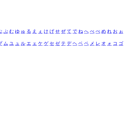
ぶ
ぷ
む
ゆ
ゅ
る
え
ぇ
け
げ
せ
ぜ
て
で
ね
へ
べ
ぺ
め
れ
お
ぉ
プ
ム
ユ
ュ
ル
エ
ェ
ケ
ゲ
セ
ゼ
テ
デ
ヘ
ベ
ペ
メ
レ
オ
ォ
コ
ゴ