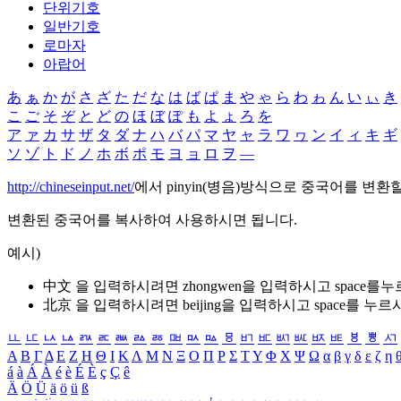
단위기호
일반기호
로마자
아랍어
あ
ぁ
か
が
さ
ざ
た
だ
な
は
ば
ぱ
ま
や
ゃ
ら
わ
ゎ
ん
い
ぃ
き
こ
ご
そ
ぞ
と
ど
の
ほ
ぼ
ぽ
も
よ
ょ
ろ
を
ア
ァ
カ
サ
ザ
タ
ダ
ナ
ハ
バ
パ
マ
ヤ
ャ
ラ
ワ
ヮ
ン
イ
ィ
キ
ギ
ソ
ゾ
ト
ド
ノ
ホ
ボ
ポ
モ
ヨ
ョ
ロ
ヲ
―
http://chineseinput.net/
에서 pinyin(병음)방식으로 중국어를 변환
변환된 중국어를 복사하여 사용하시면 됩니다.
예시)
中文 을 입력하시려면
zhongwen
을 입력하시고 space를
北京 을 입력하시려면
beijing
을 입력하시고 space를 누르
ㅥ
ㅦ
ㅧ
ㅨ
ㅩ
ㅪ
ㅫ
ㅬ
ㅭ
ㅮ
ㅯ
ㅰ
ㅱ
ㅲ
ㅳ
ㅴ
ㅵ
ㅶ
ㅷ
ㅸ
ㅹ
ㅺ
Α
Β
Γ
Δ
Ε
Ζ
Η
Θ
Ι
Κ
Λ
Μ
Ν
Ξ
Ο
Π
Ρ
Σ
Τ
Υ
Φ
Χ
Ψ
Ω
α
β
γ
δ
ε
ζ
η
á
à
Á
À
é
è
É
È
ç
Ç
ê
Ä
Ö
Ü
ä
ö
ü
ß