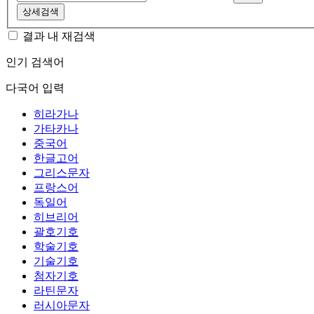
상세검색
결과 내 재검색
인기 검색어
다국어 입력
히라가나
가타카나
중국어
한글고어
그리스문자
프랑스어
독일어
히브리어
괄호기호
학술기호
기술기호
첨자기호
라틴문자
러시아문자