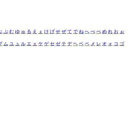
ぶ
ぷ
む
ゆ
ゅ
る
え
ぇ
け
げ
せ
ぜ
て
で
ね
へ
べ
ぺ
め
れ
お
ぉ
プ
ム
ユ
ュ
ル
エ
ェ
ケ
ゲ
セ
ゼ
テ
デ
ヘ
ベ
ペ
メ
レ
オ
ォ
コ
ゴ