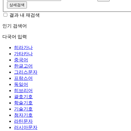
상세검색
결과 내 재검색
인기 검색어
다국어 입력
히라가나
가타카나
중국어
한글고어
그리스문자
프랑스어
독일어
히브리어
괄호기호
학술기호
기술기호
첨자기호
라틴문자
러시아문자