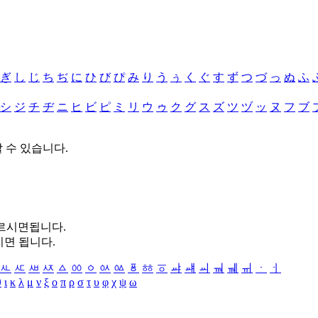
ぎ
し
じ
ち
ぢ
に
ひ
び
ぴ
み
り
う
ぅ
く
ぐ
す
ず
つ
づ
っ
ぬ
ふ
シ
ジ
チ
ヂ
ニ
ヒ
ビ
ピ
ミ
リ
ウ
ゥ
ク
グ
ス
ズ
ツ
ヅ
ッ
ヌ
フ
ブ
할 수 있습니다.
누르시면됩니다.
시면 됩니다.
ㅻ
ㅼ
ㅽ
ㅾ
ㅿ
ㆀ
ㆁ
ㆂ
ㆃ
ㆄ
ㆅ
ㆆ
ㆇ
ㆈ
ㆉ
ㆊ
ㆋ
ㆌ
ㆍ
ㆎ
θ
ι
κ
λ
μ
ν
ξ
ο
π
ρ
σ
τ
υ
φ
χ
ψ
ω