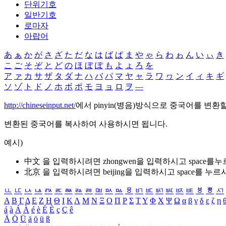
단위기호
일반기호
로마자
아랍어
あ
ぁ
か
が
さ
ざ
た
だ
な
は
ば
ぱ
ま
や
ゃ
ら
わ
ゎ
ん
い
ぃ
き
こ
ご
そ
ぞ
と
ど
の
ほ
ぼ
ぽ
も
よ
ょ
ろ
を
ア
ァ
カ
サ
ザ
タ
ダ
ナ
ハ
バ
パ
マ
ヤ
ャ
ラ
ワ
ヮ
ン
イ
ィ
キ
ギ
ソ
ゾ
ト
ド
ノ
ホ
ボ
ポ
モ
ヨ
ョ
ロ
ヲ
―
http://chineseinput.net/
에서 pinyin(병음)방식으로 중국어를 변환
변환된 중국어를 복사하여 사용하시면 됩니다.
예시)
中文 을 입력하시려면
zhongwen
을 입력하시고 space를
北京 을 입력하시려면
beijing
을 입력하시고 space를 누르
ㅥ
ㅦ
ㅧ
ㅨ
ㅩ
ㅪ
ㅫ
ㅬ
ㅭ
ㅮ
ㅯ
ㅰ
ㅱ
ㅲ
ㅳ
ㅴ
ㅵ
ㅶ
ㅷ
ㅸ
ㅹ
ㅺ
Α
Β
Γ
Δ
Ε
Ζ
Η
Θ
Ι
Κ
Λ
Μ
Ν
Ξ
Ο
Π
Ρ
Σ
Τ
Υ
Φ
Χ
Ψ
Ω
α
β
γ
δ
ε
ζ
η
á
à
Á
À
é
è
É
È
ç
Ç
ê
Ä
Ö
Ü
ä
ö
ü
ß