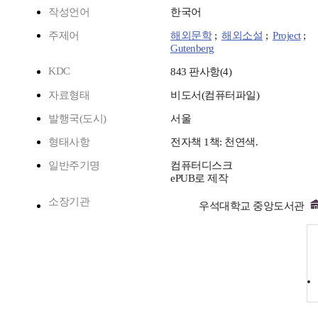
작성언어
한국어
주제어
해외문학
;
해외소설
;
Project
;
Gutenberg
KDC
843 판사항(4)
자료형태
비도서(컴퓨터파일)
발행국(도시)
서울
형태사항
전자책 1책: 천연색.
일반주기명
컴퓨터디스크
ePUB로 제작
소장기관
우석대학교 중앙도서관