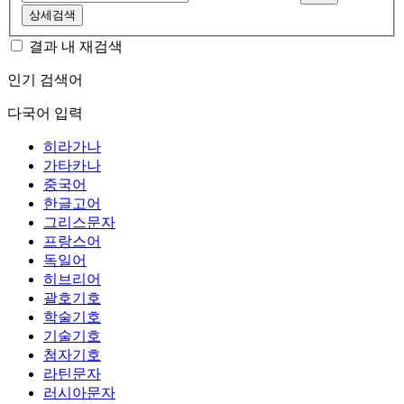
상세검색
결과 내 재검색
인기 검색어
다국어 입력
히라가나
가타카나
중국어
한글고어
그리스문자
프랑스어
독일어
히브리어
괄호기호
학술기호
기술기호
첨자기호
라틴문자
러시아문자