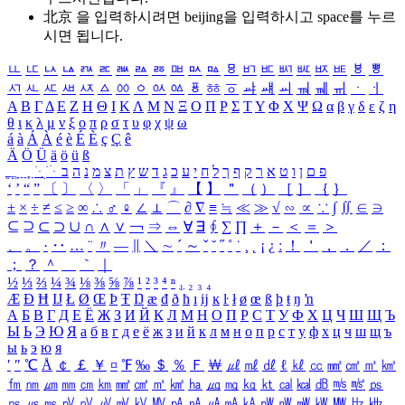
北京 을 입력하시려면
beijing
을 입력하시고 space를 누르
시면 됩니다.
ㅥ
ㅦ
ㅧ
ㅨ
ㅩ
ㅪ
ㅫ
ㅬ
ㅭ
ㅮ
ㅯ
ㅰ
ㅱ
ㅲ
ㅳ
ㅴ
ㅵ
ㅶ
ㅷ
ㅸ
ㅹ
ㅺ
ㅻ
ㅼ
ㅽ
ㅾ
ㅿ
ㆀ
ㆁ
ㆂ
ㆃ
ㆄ
ㆅ
ㆆ
ㆇ
ㆈ
ㆉ
ㆊ
ㆋ
ㆌ
ㆍ
ㆎ
Α
Β
Γ
Δ
Ε
Ζ
Η
Θ
Ι
Κ
Λ
Μ
Ν
Ξ
Ο
Π
Ρ
Σ
Τ
Υ
Φ
Χ
Ψ
Ω
α
β
γ
δ
ε
ζ
η
θ
ι
κ
λ
μ
ν
ξ
ο
π
ρ
σ
τ
υ
φ
χ
ψ
ω
á
à
Á
À
é
è
É
È
ç
Ç
ê
Ä
Ö
Ü
ä
ö
ü
ß
ְ
ֳ
ֲ
ֱ
ָ
ַ
ֵ
ֶ
ִ
ֹ
ּ
ֻ
ׂ
ׁ
ּ
ב
ה
נ
מ
צ
ת
ץ
ש
ד
ג
כ
ע
י
ח
ל
ך
ף
ק
ר
א
ט
ו
ן
ם
פ
‘
’
“
”
〔
〕
〈
〉
「
」
『
』
【
】
＂
（
）
［
］
｛
｝
±
×
÷
≠
≤
≥
∞
∴
♂
♀
∠
⊥
⌒
∂
∇
≡
≒
≪
≫
√
∽
∝
∵
∫
∬
∈
∋
⊆
⊇
⊂
⊃
∪
∩
∧
∨
￢
⇒
⇔
∀
∃
∮
∑
∏
＋
－
＜
＝
＞
、
。
·
‥
…
¨
〃
―
∥
＼
∼
´
～
ˇ
˘
˝
˚
˙
¸
˛
¡
¿
ː
！
＇
，
．
／
：
；
？
＾
＿
｀
｜
½
⅓
⅔
¼
¾
⅛
⅜
⅝
⅞
¹
²
³
⁴
ⁿ
₁
₂
₃
₄
Æ
Ð
Ħ
Ĳ
Ł
Ø
Œ
Þ
Ŧ
Ŋ
æ
đ
ð
ħ
ı
ĳ
ĸ
ŀ
ł
ø
œ
ß
þ
ŧ
ŋ
ŉ
А
Б
В
Г
Д
Е
Ё
Ж
З
И
Й
К
Л
М
Н
О
П
Р
С
Т
У
Ф
Х
Ц
Ч
Ш
Щ
Ъ
Ы
Ь
Э
Ю
Я
а
б
в
г
д
е
ё
ж
з
и
й
к
л
м
н
о
п
р
с
т
у
ф
х
ц
ч
ш
щ
ъ
ы
ь
э
ю
я
′
″
℃
Å
￠
￡
￥
¤
℉
‰
＄
％
Ｆ
￦
㎕
㎖
㎗
ℓ
㎘
㏄
㎣
㎤
㎥
㎦
㎙
㎚
㎛
㎜
㎝
㎞
㎟
㎠
㎡
㎢
㏊
㎍
㎎
㎏
㏏
㎈
㎉
㏈
㎧
㎨
㎰
㎱
㎲
㎳
㎴
㎵
㎶
㎷
㎸
㎹
㎀
㎁
㎂
㎃
㎄
㎺
㎻
㎽
㎾
㎿
㎐
㎑