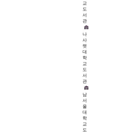
교
도
서
관
나
사
렛
대
학
교
도
서
관
남
서
울
대
학
교
도