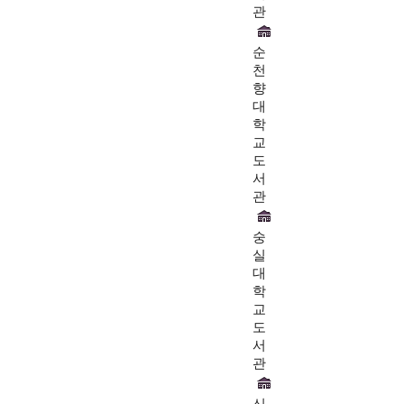
관
순
천
향
대
학
교
도
서
관
숭
실
대
학
교
도
서
관
신