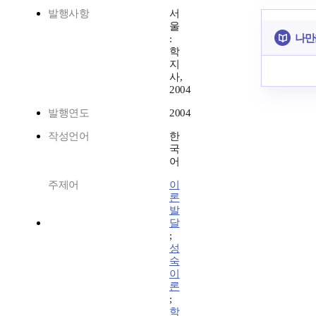
발행사항
서
울
나만
:
학
지
사,
2004
발행연도
2004
작성언어
한
국
어
주제어
이
론
발
달
;
성
숙
이
론
;
학