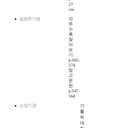
27
cm.
일반주기명
각
주
수
록
찾
아
보
기:
p.565-
574
참
고
문
헌:
p.547-
564
소장기관
가
톨
릭
대