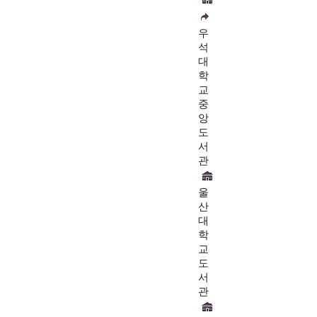
우
석
대
학
교
중
앙
도
서
관
울
산
대
학
교
도
서
관