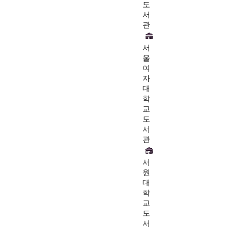
도
서
관
서
울
여
자
대
학
교
도
서
관
서
원
대
학
교
도
서