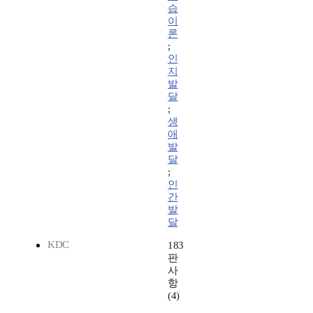
습
이
론
;
인
지
발
달
;
생
애
발
달
;
인
간
발
달
KDC
183
판
사
항
(4)