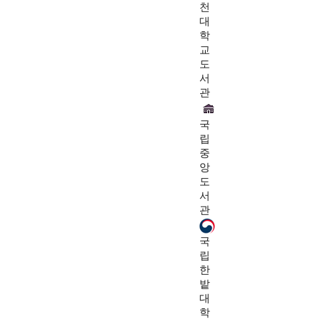
천
대
학
교
도
서
관
국
립
중
앙
도
서
관
국
립
한
밭
대
학