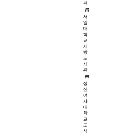
관
서
일
대
학
교
세
방
도
서
관
성
신
여
자
대
학
교
도
서