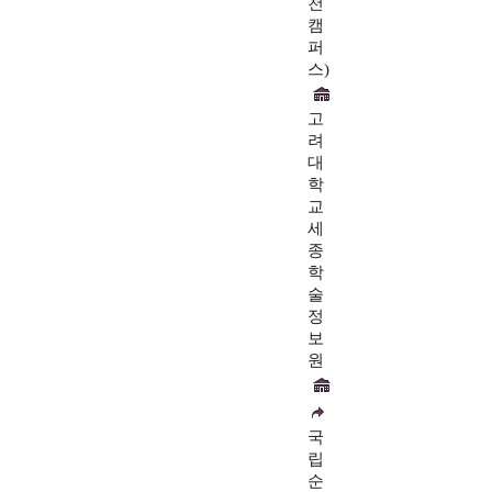
천
캠
퍼
스)
고
려
대
학
교
세
종
학
술
정
보
원
국
립
순