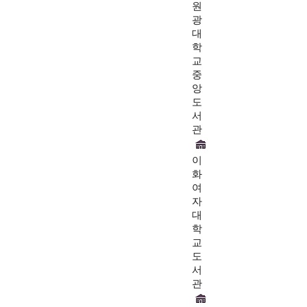
원
광
대
학
교
중
앙
도
서
관
이
화
여
자
대
학
교
도
서
관