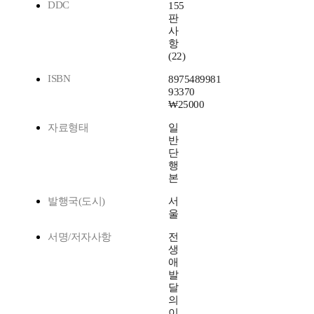
DDC
155
판
사
항
(22)
ISBN
8975489981
93370
₩25000
자료형태
일
반
단
행
본
발행국(도시)
서
울
서명/저자사항
전
생
애
발
달
의
이