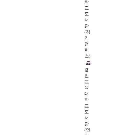
학
교
도
서
관
(경
기
캠
퍼
스)
경
인
교
육
대
학
교
도
서
관
(인