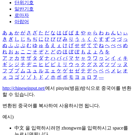
단위기호
일반기호
로마자
아랍어
あ
ぁ
か
が
さ
ざ
た
だ
な
は
ば
ぱ
ま
や
ゃ
ら
わ
ゎ
ん
い
ぃ
き
ぎ
し
じ
ち
ぢ
に
ひ
び
ぴ
み
り
う
ぅ
く
ぐ
す
ず
つ
づ
っ
ぬ
ふ
ぶ
ぷ
む
ゆ
ゅ
る
え
ぇ
け
げ
せ
ぜ
て
で
ね
へ
べ
ぺ
め
れ
お
ぉ
こ
ご
そ
ぞ
と
ど
の
ほ
ぼ
ぽ
も
よ
ょ
ろ
を
ア
ァ
カ
サ
ザ
タ
ダ
ナ
ハ
バ
パ
マ
ヤ
ャ
ラ
ワ
ヮ
ン
イ
ィ
キ
ギ
シ
ジ
チ
ヂ
ニ
ヒ
ビ
ピ
ミ
リ
ウ
ゥ
ク
グ
ス
ズ
ツ
ヅ
ッ
ヌ
フ
ブ
プ
ム
ユ
ュ
ル
エ
ェ
ケ
ゲ
セ
ゼ
テ
デ
ヘ
ベ
ペ
メ
レ
オ
ォ
コ
ゴ
ソ
ゾ
ト
ド
ノ
ホ
ボ
ポ
モ
ヨ
ョ
ロ
ヲ
―
http://chineseinput.net/
에서 pinyin(병음)방식으로 중국어를 변환
할 수 있습니다.
변환된 중국어를 복사하여 사용하시면 됩니다.
예시)
中文 을 입력하시려면
zhongwen
을 입력하시고 space를
누르시면됩니다.