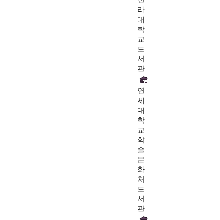
라
대
학
교
도
서
관
연
세
대
학
교
학
술
문
화
처
도
서
관