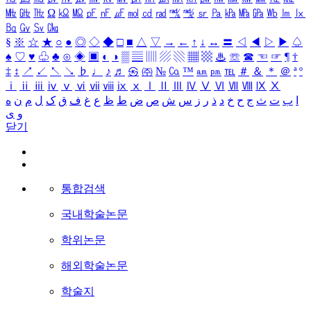
㎒
㎓
㎔
Ω
㏀
㏁
㎊
㎋
㎌
㏖
㏅
㎭
㎮
㎯
㏛
㎩
㎪
㎫
㎬
㏝
㏐
㏓
㏃
㏉
㏜
㏆
§
※
☆
★
○
●
◎
◇
◆
□
■
△
▽
→
←
↑
↓
↔
〓
◁
◀
▷
▶
♤
♠
♡
♥
♧
♣
⊙
◈
▣
◐
◑
▒
▤
▥
▨
▧
▦
▩
♨
☏
☎
☜
☞
¶
†
‡
↕
↗
↙
↖
↘
♭
♩
♪
♬
㉿
㈜
№
㏇
™
㏂
㏘
℡
＃
＆
＊
＠
ª
º
ⅰ
ⅱ
ⅲ
ⅳ
ⅴ
ⅵ
ⅶ
ⅷ
ⅸ
ⅹ
Ⅰ
Ⅱ
Ⅲ
Ⅳ
Ⅴ
Ⅵ
Ⅶ
Ⅷ
Ⅸ
Ⅹ
ا
ب
ت
ث
ج
ح
خ
د
ذ
ر
ز
س
ش
ص
ض
ط
ظ
ع
غ
ف
ق
ک
ل
م
ن
ه
و
ی
닫기
통합검색
국내학술논문
학위논문
해외학술논문
학술지