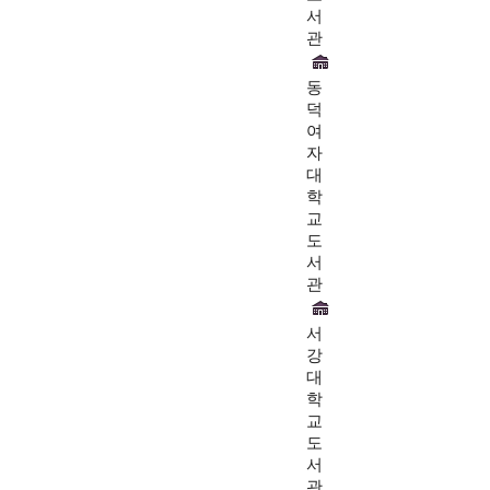
서
관
동
덕
여
자
대
학
교
도
서
관
서
강
대
학
교
도
서
관