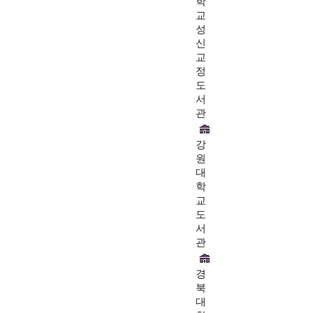
학
교
성
신
교
정
도
서
관
강
원
대
학
교
도
서
관
경
북
대