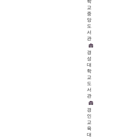
학
교
중
앙
도
서
관
경
성
대
학
교
도
서
관
경
인
교
육
대