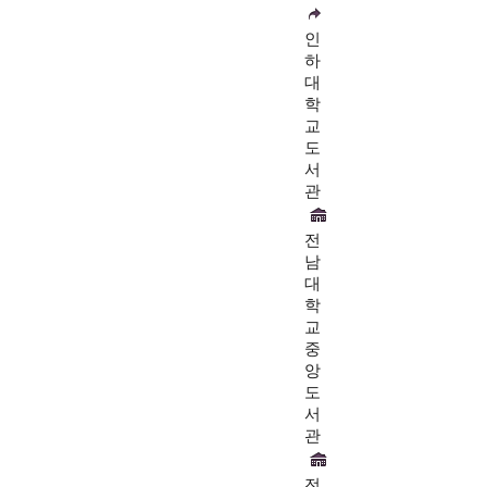
인
하
대
학
교
도
서
관
전
남
대
학
교
중
앙
도
서
관
전