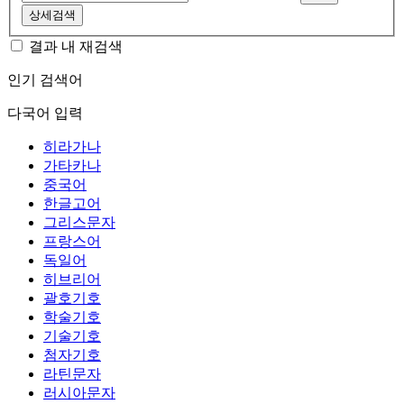
상세검색
결과 내 재검색
인기 검색어
다국어 입력
히라가나
가타카나
중국어
한글고어
그리스문자
프랑스어
독일어
히브리어
괄호기호
학술기호
기술기호
첨자기호
라틴문자
러시아문자