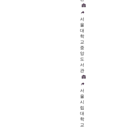
서
울
대
학
교
중
앙
도
서
관
서
울
시
립
대
학
교