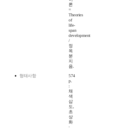
론
=
Theories
of
life-
span
development
/
정
옥
분
지
음.
형태사항
574
p.
:
채
색
삽
도,
초
상
화
;