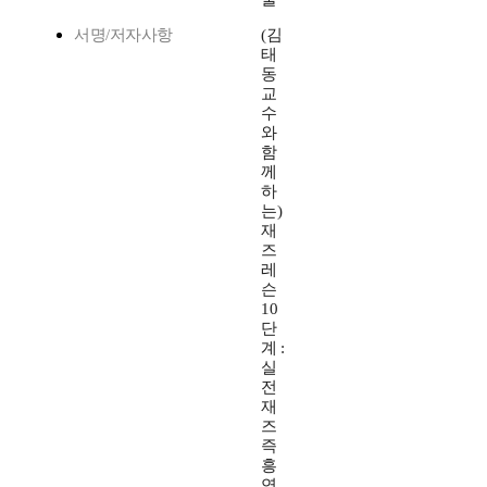
서명/저자사항
(김
태
동
교
수
와
함
께
하
는)
재
즈
레
슨
10
단
계 :
실
전
재
즈
즉
흥
연