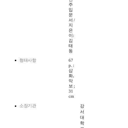
주
입
문
서 /
지
은
이:
김
태
동
형태사항
67
p. :
삽
화,
악
보 ;
31
cm
소장기관
강
서
대
학