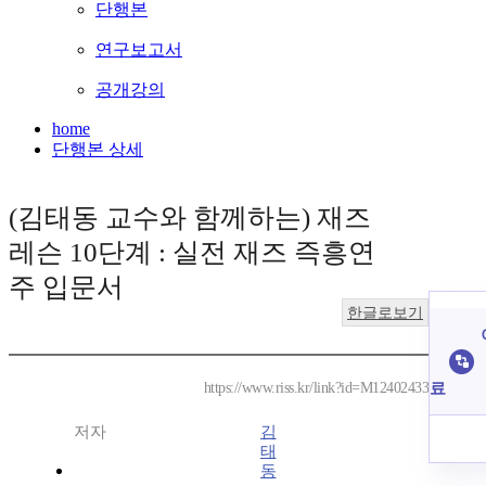
단행본
연구보고서
공개강의
home
단행본 상세
(김태동 교수와 함께하는) 재즈
레슨 10단계 : 실전 재즈 즉흥연
주 입문서
한글로보기
료
https://www.riss.kr/link?id=M12402433
저자
김
태
동