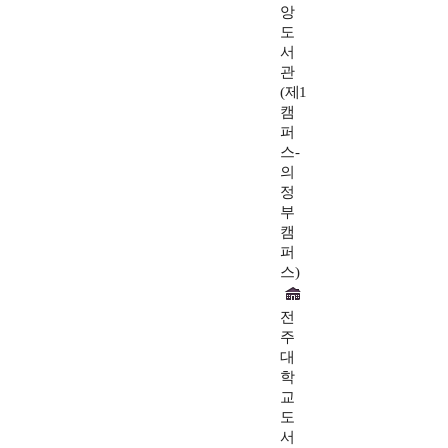
앙
도
서
관
(제1
캠
퍼
스-
의
정
부
캠
퍼
스)
전
주
대
학
교
도
서