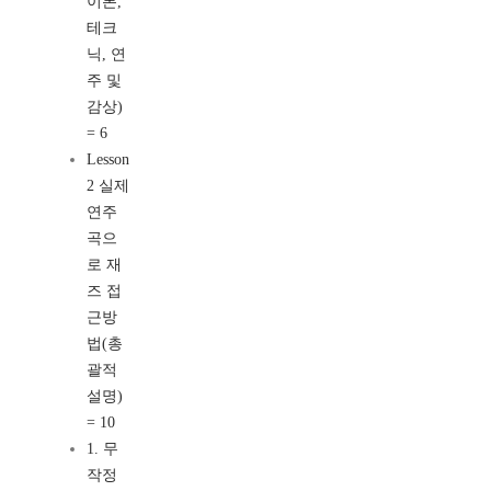
이론,
테크
닉, 연
주 및
감상)
= 6
Lesson
2 실제
연주
곡으
로 재
즈 접
근방
법(총
괄적
설명)
= 10
1. 무
작정