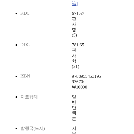
論]
KDC
671.57
판
사
항
(5)
DDC
781.65
판
사
항
(21)
ISBN
9788955453195
93670:
₩10000
자료형태
일
반
단
행
본
발행국(도시)
서
울