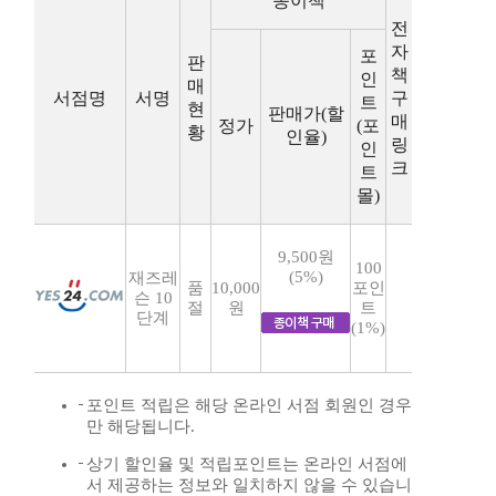
종이책
전
자
포
판
책
인
매
서점명
서명
구
트
현
판매가(할
매
정가
(포
황
인율)
링
인
크
트
몰)
9,500원
100
(5%)
재즈레
품
10,000
포인
슨 10
절
원
트
단계
(1%)
포인트 적립은 해당 온라인 서점 회원인 경우
만 해당됩니다.
상기 할인율 및 적립포인트는 온라인 서점에
서 제공하는 정보와 일치하지 않을 수 있습니