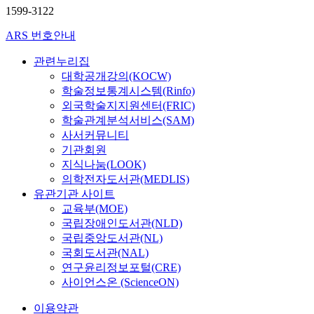
1599-3122
ARS 번호안내
관련누리집
대학공개강의(KOCW)
학술정보통계시스템(Rinfo)
외국학술지지원센터(FRIC)
학술관계분석서비스(SAM)
사서커뮤니티
기관회원
지식나눔(LOOK)
의학전자도서관(MEDLIS)
유관기관 사이트
교육부(MOE)
국립장애인도서관(NLD)
국립중앙도서관(NL)
국회도서관(NAL)
연구윤리정보포털(CRE)
사이언스온 (ScienceON)
이용약관