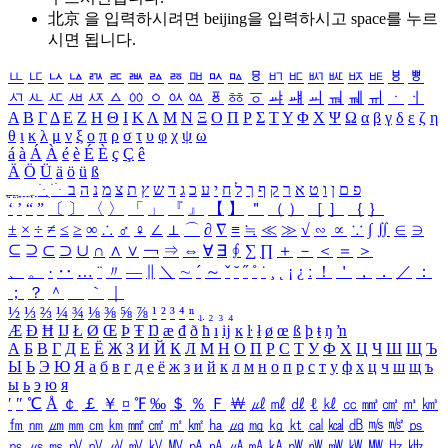
北京 을 입력하시려면
beijing
을 입력하시고 space를 누르
시면 됩니다.
ㅥ
ㅦ
ㅧ
ㅨ
ㅩ
ㅪ
ㅫ
ㅬ
ㅭ
ㅮ
ㅯ
ㅰ
ㅱ
ㅲ
ㅳ
ㅴ
ㅵ
ㅶ
ㅷ
ㅸ
ㅹ
ㅺ
ㅻ
ㅼ
ㅽ
ㅾ
ㅿ
ㆀ
ㆁ
ㆂ
ㆃ
ㆄ
ㆅ
ㆆ
ㆇ
ㆈ
ㆉ
ㆊ
ㆋ
ㆌ
ㆍ
ㆎ
Α
Β
Γ
Δ
Ε
Ζ
Η
Θ
Ι
Κ
Λ
Μ
Ν
Ξ
Ο
Π
Ρ
Σ
Τ
Υ
Φ
Χ
Ψ
Ω
α
β
γ
δ
ε
ζ
η
θ
ι
κ
λ
μ
ν
ξ
ο
π
ρ
σ
τ
υ
φ
χ
ψ
ω
á
à
Á
À
é
è
É
È
ç
Ç
ê
Ä
Ö
Ü
ä
ö
ü
ß
ְ
ֳ
ֲ
ֱ
ָ
ַ
ֵ
ֶ
ִ
ֹ
ּ
ֻ
ׂ
ׁ
ּ
ב
ה
נ
מ
צ
ת
ץ
ש
ד
ג
כ
ע
י
ח
ל
ך
ף
ק
ר
א
ט
ו
ן
ם
פ
‘
’
“
”
〔
〕
〈
〉
「
」
『
』
【
】
＂
（
）
［
］
｛
｝
±
×
÷
≠
≤
≥
∞
∴
♂
♀
∠
⊥
⌒
∂
∇
≡
≒
≪
≫
√
∽
∝
∵
∫
∬
∈
∋
⊆
⊇
⊂
⊃
∪
∩
∧
∨
￢
⇒
⇔
∀
∃
∮
∑
∏
＋
－
＜
＝
＞
、
。
·
‥
…
¨
〃
―
∥
＼
∼
´
～
ˇ
˘
˝
˚
˙
¸
˛
¡
¿
ː
！
＇
，
．
／
：
；
？
＾
＿
｀
｜
½
⅓
⅔
¼
¾
⅛
⅜
⅝
⅞
¹
²
³
⁴
ⁿ
₁
₂
₃
₄
Æ
Ð
Ħ
Ĳ
Ł
Ø
Œ
Þ
Ŧ
Ŋ
æ
đ
ð
ħ
ı
ĳ
ĸ
ŀ
ł
ø
œ
ß
þ
ŧ
ŋ
ŉ
А
Б
В
Г
Д
Е
Ё
Ж
З
И
Й
К
Л
М
Н
О
П
Р
С
Т
У
Ф
Х
Ц
Ч
Ш
Щ
Ъ
Ы
Ь
Э
Ю
Я
а
б
в
г
д
е
ё
ж
з
и
й
к
л
м
н
о
п
р
с
т
у
ф
х
ц
ч
ш
щ
ъ
ы
ь
э
ю
я
′
″
℃
Å
￠
￡
￥
¤
℉
‰
＄
％
Ｆ
￦
㎕
㎖
㎗
ℓ
㎘
㏄
㎣
㎤
㎥
㎦
㎙
㎚
㎛
㎜
㎝
㎞
㎟
㎠
㎡
㎢
㏊
㎍
㎎
㎏
㏏
㎈
㎉
㏈
㎧
㎨
㎰
㎱
㎲
㎳
㎴
㎵
㎶
㎷
㎸
㎹
㎀
㎁
㎂
㎃
㎄
㎺
㎻
㎽
㎾
㎿
㎐
㎑