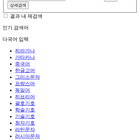
상세검색
결과 내 재검색
인기 검색어
다국어 입력
히라가나
가타카나
중국어
한글고어
그리스문자
프랑스어
독일어
히브리어
괄호기호
학술기호
기술기호
첨자기호
라틴문자
러시아문자