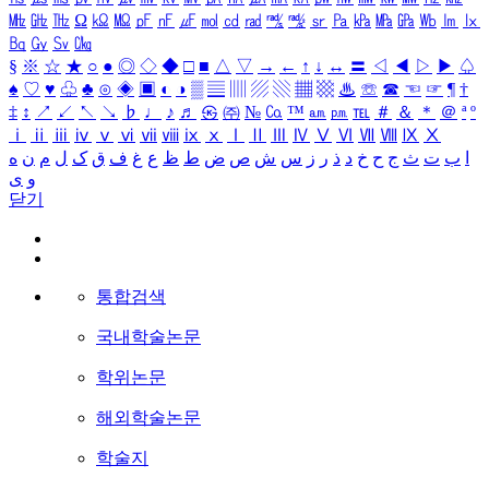
㎒
㎓
㎔
Ω
㏀
㏁
㎊
㎋
㎌
㏖
㏅
㎭
㎮
㎯
㏛
㎩
㎪
㎫
㎬
㏝
㏐
㏓
㏃
㏉
㏜
㏆
§
※
☆
★
○
●
◎
◇
◆
□
■
△
▽
→
←
↑
↓
↔
〓
◁
◀
▷
▶
♤
♠
♡
♥
♧
♣
⊙
◈
▣
◐
◑
▒
▤
▥
▨
▧
▦
▩
♨
☏
☎
☜
☞
¶
†
‡
↕
↗
↙
↖
↘
♭
♩
♪
♬
㉿
㈜
№
㏇
™
㏂
㏘
℡
＃
＆
＊
＠
ª
º
ⅰ
ⅱ
ⅲ
ⅳ
ⅴ
ⅵ
ⅶ
ⅷ
ⅸ
ⅹ
Ⅰ
Ⅱ
Ⅲ
Ⅳ
Ⅴ
Ⅵ
Ⅶ
Ⅷ
Ⅸ
Ⅹ
ا
ب
ت
ث
ج
ح
خ
د
ذ
ر
ز
س
ش
ص
ض
ط
ظ
ع
غ
ف
ق
ک
ل
م
ن
ه
و
ی
닫기
통합검색
국내학술논문
학위논문
해외학술논문
학술지