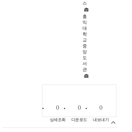
스
홍
익
대
학
교
중
앙
도
서
관
0
0
0
상세조회
다운로드
내보내기