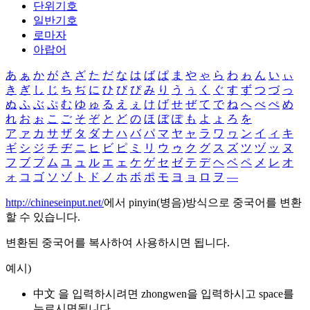
단위기호
일반기호
로마자
아랍어
あ
ぁ
か
が
さ
ざ
た
だ
な
は
ば
ぱ
ま
や
ゃ
ら
わ
ゎ
ん
い
ぃ
き
ぎ
し
じ
ち
ぢ
に
ひ
び
ぴ
み
り
う
ぅ
く
ぐ
す
ず
つ
づ
っ
ぬ
ふ
ぶ
ぷ
む
ゆ
ゅ
る
え
ぇ
け
げ
せ
ぜ
て
で
ね
へ
べ
ぺ
め
れ
お
ぉ
こ
ご
そ
ぞ
と
ど
の
ほ
ぼ
ぽ
も
よ
ょ
ろ
を
ア
ァ
カ
サ
ザ
タ
ダ
ナ
ハ
バ
パ
マ
ヤ
ャ
ラ
ワ
ヮ
ン
イ
ィ
キ
ギ
シ
ジ
チ
ヂ
ニ
ヒ
ビ
ピ
ミ
リ
ウ
ゥ
ク
グ
ス
ズ
ツ
ヅ
ッ
ヌ
フ
ブ
プ
ム
ユ
ュ
ル
エ
ェ
ケ
ゲ
セ
ゼ
テ
デ
ヘ
ベ
ペ
メ
レ
オ
ォ
コ
ゴ
ソ
ゾ
ト
ド
ノ
ホ
ボ
ポ
モ
ヨ
ョ
ロ
ヲ
―
http://chineseinput.net/
에서 pinyin(병음)방식으로 중국어를 변환
할 수 있습니다.
변환된 중국어를 복사하여 사용하시면 됩니다.
예시)
中文 을 입력하시려면
zhongwen
을 입력하시고 space를
누르시면됩니다.