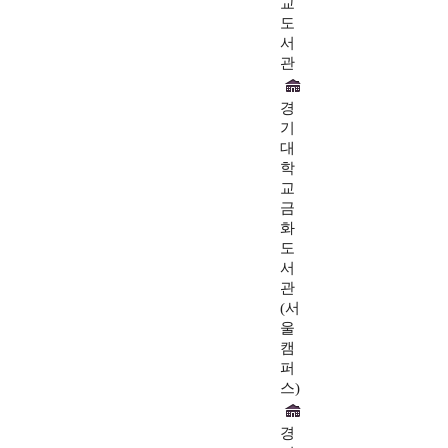
교
도
서
관
경
기
대
학
교
금
화
도
서
관
(서
울
캠
퍼
스)
경