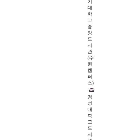
기
대
학
교
중
앙
도
서
관
(수
원
캠
퍼
스)
경
성
대
학
교
도
서