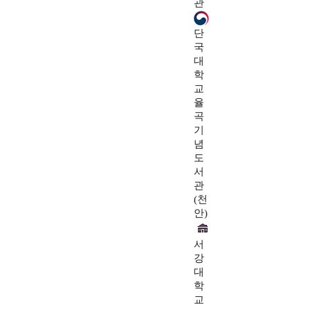
관
단
국
대
학
교
율
곡
기
념
도
서
관
(천
안)
서
강
대
학
교