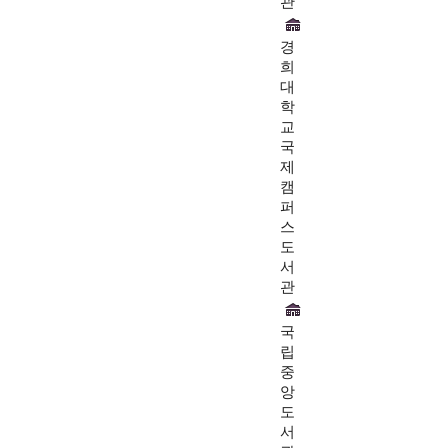
관
경
희
대
학
교
국
제
캠
퍼
스
도
서
관
국
립
중
앙
도
서