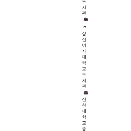
도
서
관
성
신
여
자
대
학
교
도
서
관
신
한
대
학
교
중