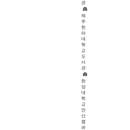
관
제
주
한
라
대
학
교
도
서
관
한
양
대
학
교
안
산
캠
퍼