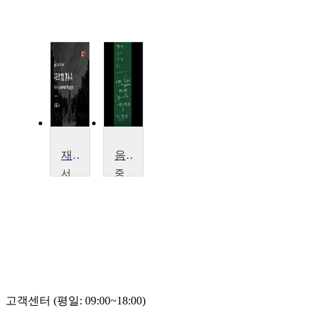
재즈로 읽는 현대 사회
음악감상법 2
서
중
강
앙
대
대
학
학
교
교
김
오
효
대
경
원
고객센터 (평일: 09:00~18:00)