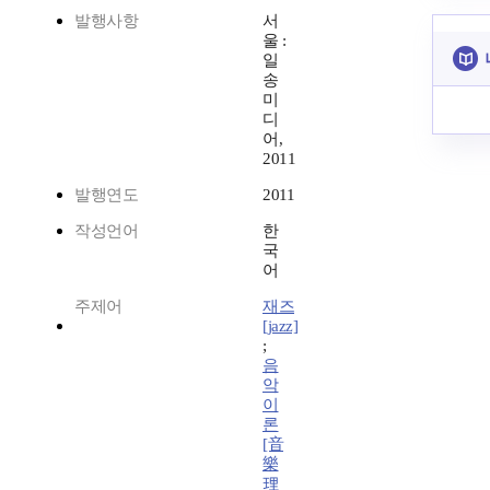
발행사항
서
울 :
일
송
미
디
어,
2011
발행연도
2011
작성언어
한
국
어
주제어
재즈
[jazz]
;
음
악
이
론
[音
樂
理