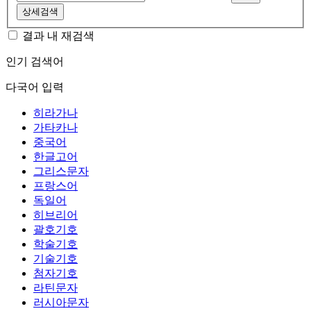
상세검색
결과 내 재검색
인기 검색어
다국어 입력
히라가나
가타카나
중국어
한글고어
그리스문자
프랑스어
독일어
히브리어
괄호기호
학술기호
기술기호
첨자기호
라틴문자
러시아문자