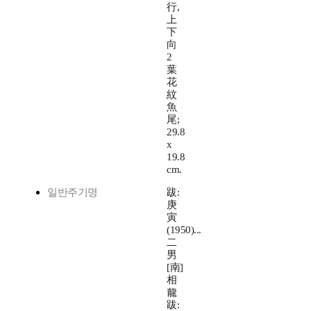
行,
上
下
向
2
葉
花
紋
魚
尾;
29.8
x
19.8
cm.
일반주기명
跋:
庚
寅
(1950)...
二
男
[南]
相
龍
跋: