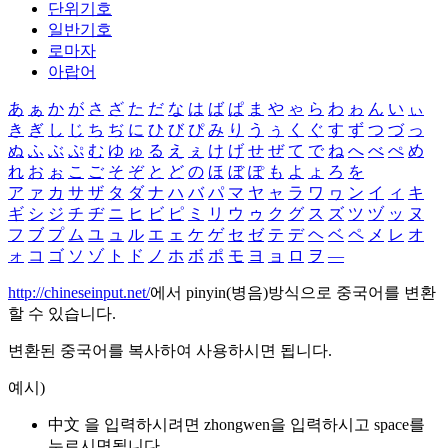
단위기호
일반기호
로마자
아랍어
あ
ぁ
か
が
さ
ざ
た
だ
な
は
ば
ぱ
ま
や
ゃ
ら
わ
ゎ
ん
い
ぃ
き
ぎ
し
じ
ち
ぢ
に
ひ
び
ぴ
み
り
う
ぅ
く
ぐ
す
ず
つ
づ
っ
ぬ
ふ
ぶ
ぷ
む
ゆ
ゅ
る
え
ぇ
け
げ
せ
ぜ
て
で
ね
へ
べ
ぺ
め
れ
お
ぉ
こ
ご
そ
ぞ
と
ど
の
ほ
ぼ
ぽ
も
よ
ょ
ろ
を
ア
ァ
カ
サ
ザ
タ
ダ
ナ
ハ
バ
パ
マ
ヤ
ャ
ラ
ワ
ヮ
ン
イ
ィ
キ
ギ
シ
ジ
チ
ヂ
ニ
ヒ
ビ
ピ
ミ
リ
ウ
ゥ
ク
グ
ス
ズ
ツ
ヅ
ッ
ヌ
フ
ブ
プ
ム
ユ
ュ
ル
エ
ェ
ケ
ゲ
セ
ゼ
テ
デ
ヘ
ベ
ペ
メ
レ
オ
ォ
コ
ゴ
ソ
ゾ
ト
ド
ノ
ホ
ボ
ポ
モ
ヨ
ョ
ロ
ヲ
―
http://chineseinput.net/
에서 pinyin(병음)방식으로 중국어를 변환
할 수 있습니다.
변환된 중국어를 복사하여 사용하시면 됩니다.
예시)
中文 을 입력하시려면
zhongwen
을 입력하시고 space를
누르시면됩니다.