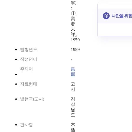
寧]
:
[刊
나만을 위한
寫
者
未
詳],
1959
발행연도
1959
작성언어
-
주제어
集
部
자료형태
고
서
발행국(도시)
경
상
남
도
판사항
木
活