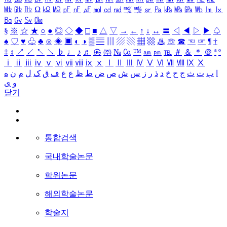
㎒
㎓
㎔
Ω
㏀
㏁
㎊
㎋
㎌
㏖
㏅
㎭
㎮
㎯
㏛
㎩
㎪
㎫
㎬
㏝
㏐
㏓
㏃
㏉
㏜
㏆
§
※
☆
★
○
●
◎
◇
◆
□
■
△
▽
→
←
↑
↓
↔
〓
◁
◀
▷
▶
♤
♠
♡
♥
♧
♣
⊙
◈
▣
◐
◑
▒
▤
▥
▨
▧
▦
▩
♨
☏
☎
☜
☞
¶
†
‡
↕
↗
↙
↖
↘
♭
♩
♪
♬
㉿
㈜
№
㏇
™
㏂
㏘
℡
＃
＆
＊
＠
ª
º
ⅰ
ⅱ
ⅲ
ⅳ
ⅴ
ⅵ
ⅶ
ⅷ
ⅸ
ⅹ
Ⅰ
Ⅱ
Ⅲ
Ⅳ
Ⅴ
Ⅵ
Ⅶ
Ⅷ
Ⅸ
Ⅹ
ا
ب
ت
ث
ج
ح
خ
د
ذ
ر
ز
س
ش
ص
ض
ط
ظ
ع
غ
ف
ق
ک
ل
م
ن
ه
و
ی
닫기
통합검색
국내학술논문
학위논문
해외학술논문
학술지