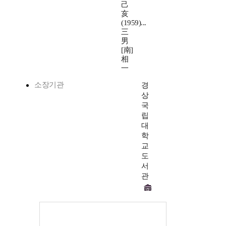
己
亥
(1959)...
三
男
[南]
相
一
소장기관
경
상
국
립
대
학
교
도
서
관