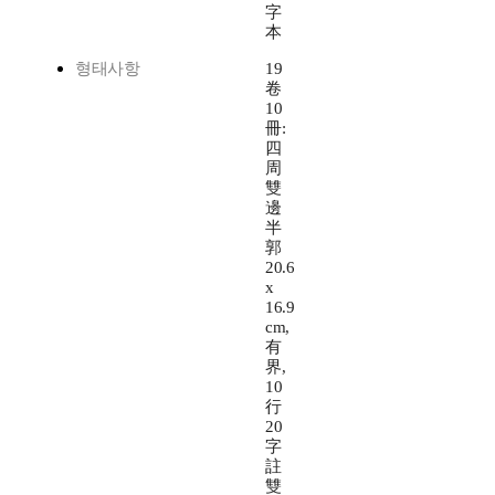
字
本
형태사항
19
卷
10
冊:
四
周
雙
邊
半
郭
20.6
x
16.9
cm,
有
界,
10
行
20
字
註
雙