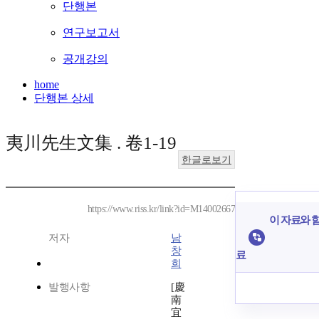
단행본
연구보고서
공개강의
home
단행본 상세
夷川先生文集 . 卷1-19
한글로보기
https://www.riss.kr/link?id=M14002667
이 자료와 함
저자
남
창
료
희
발행사항
[慶
南
宜