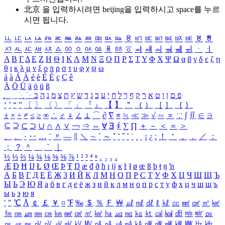
北京 을 입력하시려면
beijing
을 입력하시고 space를 누르
시면 됩니다.
ㅥ
ㅦ
ㅧ
ㅨ
ㅩ
ㅪ
ㅫ
ㅬ
ㅭ
ㅮ
ㅯ
ㅰ
ㅱ
ㅲ
ㅳ
ㅴ
ㅵ
ㅶ
ㅷ
ㅸ
ㅹ
ㅺ
ㅻ
ㅼ
ㅽ
ㅾ
ㅿ
ㆀ
ㆁ
ㆂ
ㆃ
ㆄ
ㆅ
ㆆ
ㆇ
ㆈ
ㆉ
ㆊ
ㆋ
ㆌ
ㆍ
ㆎ
Α
Β
Γ
Δ
Ε
Ζ
Η
Θ
Ι
Κ
Λ
Μ
Ν
Ξ
Ο
Π
Ρ
Σ
Τ
Υ
Φ
Χ
Ψ
Ω
α
β
γ
δ
ε
ζ
η
θ
ι
κ
λ
μ
ν
ξ
ο
π
ρ
σ
τ
υ
φ
χ
ψ
ω
á
à
Á
À
é
è
É
È
ç
Ç
ê
Ä
Ö
Ü
ä
ö
ü
ß
ְ
ֳ
ֲ
ֱ
ָ
ַ
ֵ
ֶ
ִ
ֹ
ּ
ֻ
ׂ
ׁ
ּ
ב
ה
נ
מ
צ
ת
ץ
ש
ד
ג
כ
ע
י
ח
ל
ך
ף
ק
ר
א
ט
ו
ן
ם
פ
‘
’
“
”
〔
〕
〈
〉
「
」
『
』
【
】
＂
（
）
［
］
｛
｝
±
×
÷
≠
≤
≥
∞
∴
♂
♀
∠
⊥
⌒
∂
∇
≡
≒
≪
≫
√
∽
∝
∵
∫
∬
∈
∋
⊆
⊇
⊂
⊃
∪
∩
∧
∨
￢
⇒
⇔
∀
∃
∮
∑
∏
＋
－
＜
＝
＞
、
。
·
‥
…
¨
〃
―
∥
＼
∼
´
～
ˇ
˘
˝
˚
˙
¸
˛
¡
¿
ː
！
＇
，
．
／
：
；
？
＾
＿
｀
｜
½
⅓
⅔
¼
¾
⅛
⅜
⅝
⅞
¹
²
³
⁴
ⁿ
₁
₂
₃
₄
Æ
Ð
Ħ
Ĳ
Ł
Ø
Œ
Þ
Ŧ
Ŋ
æ
đ
ð
ħ
ı
ĳ
ĸ
ŀ
ł
ø
œ
ß
þ
ŧ
ŋ
ŉ
А
Б
В
Г
Д
Е
Ё
Ж
З
И
Й
К
Л
М
Н
О
П
Р
С
Т
У
Ф
Х
Ц
Ч
Ш
Щ
Ъ
Ы
Ь
Э
Ю
Я
а
б
в
г
д
е
ё
ж
з
и
й
к
л
м
н
о
п
р
с
т
у
ф
х
ц
ч
ш
щ
ъ
ы
ь
э
ю
я
′
″
℃
Å
￠
￡
￥
¤
℉
‰
＄
％
Ｆ
￦
㎕
㎖
㎗
ℓ
㎘
㏄
㎣
㎤
㎥
㎦
㎙
㎚
㎛
㎜
㎝
㎞
㎟
㎠
㎡
㎢
㏊
㎍
㎎
㎏
㏏
㎈
㎉
㏈
㎧
㎨
㎰
㎱
㎲
㎳
㎴
㎵
㎶
㎷
㎸
㎹
㎀
㎁
㎂
㎃
㎄
㎺
㎻
㎽
㎾
㎿
㎐
㎑