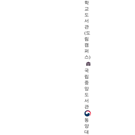
학
교
도
서
관
(도
림
캠
퍼
스)
국
립
중
앙
도
서
관
동
양
대