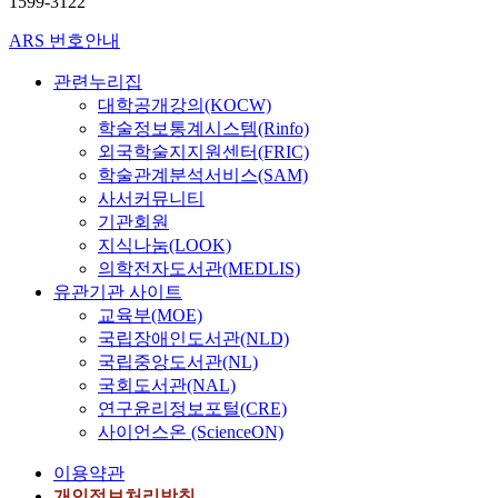
1599-3122
ARS 번호안내
관련누리집
대학공개강의(KOCW)
학술정보통계시스템(Rinfo)
외국학술지지원센터(FRIC)
학술관계분석서비스(SAM)
사서커뮤니티
기관회원
지식나눔(LOOK)
의학전자도서관(MEDLIS)
유관기관 사이트
교육부(MOE)
국립장애인도서관(NLD)
국립중앙도서관(NL)
국회도서관(NAL)
연구윤리정보포털(CRE)
사이언스온 (ScienceON)
이용약관
개인정보처리방침