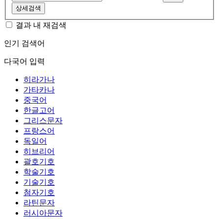
상세검색
결과 내 재검색
인기 검색어
다국어 입력
히라가나
가타카나
중국어
한글고어
그리스문자
프랑스어
독일어
히브리어
괄호기호
학술기호
기술기호
첨자기호
라틴문자
러시아문자