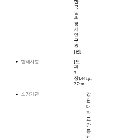
한
국
농
촌
경
제
연
구
원
[편].
형태사항
[도
판
3
장],441p.;
27cm.
소장기관
강
원
대
학
교
강
릉
캠