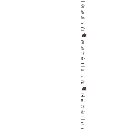
교
중
앙
도
서
관
경
일
대
학
교
도
서
관
고
려
대
학
교
과