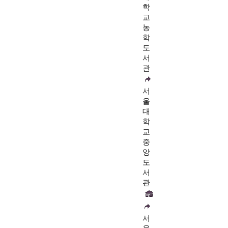
학
교
농
학
도
서
관
서
울
대
학
교
중
앙
도
서
관
서