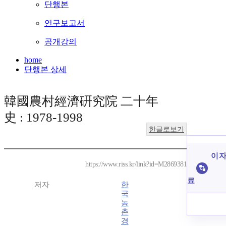
단행본
연구보고서
공개강의
home
단행본 상세
韓國農村經濟硏究院 二十年
史 : 1978-1998
한글로보기
이 자
https://www.riss.kr/link?id=M2869381
료
저자
한
국
농
촌
경