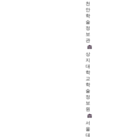
천
안
학
술
정
보
관
상
지
대
학
교
학
술
정
보
원
서
울
대