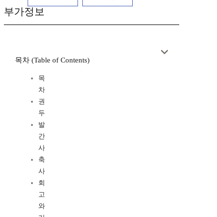
부가정보
목차 (Table of Contents)
목
차
권
두
발
간
사
축
사
회
고
와