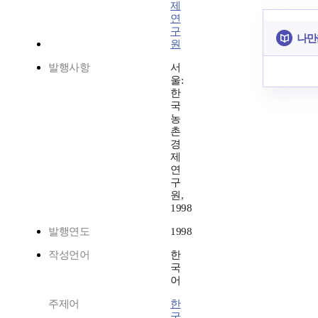
제
연
구
나만
원
발행사항
서
울:
한
국
농
촌
경
제
연
구
원,
1998
발행연도
1998
작성언어
한
국
어
주제어
한
국