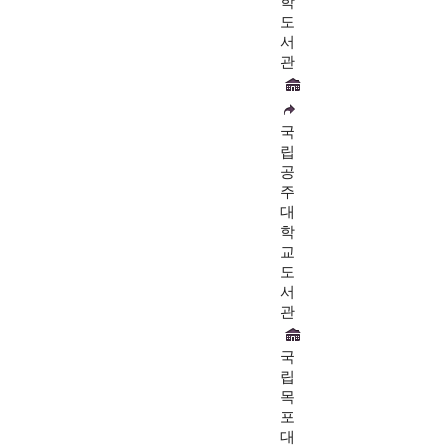
학
도
서
관
국
립
공
주
대
학
교
도
서
관
국
립
목
포
대