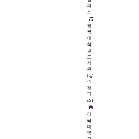
퍼
스
경
북
대
학
교
도
서
관
(상
주
캠
퍼
스)
경
북
대
학