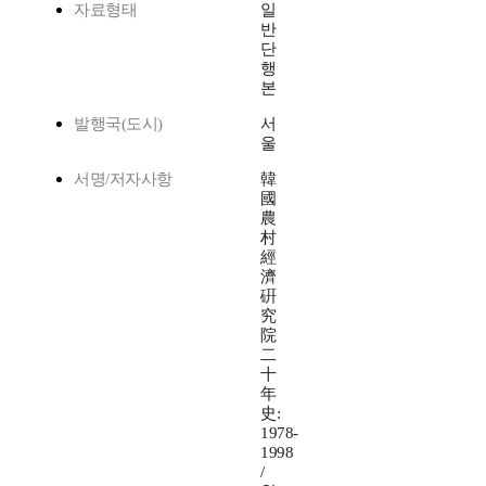
자료형태
일
반
단
행
본
발행국(도시)
서
울
서명/저자사항
韓
國
農
村
經
濟
硏
究
院
二
十
年
史:
1978-
1998
/