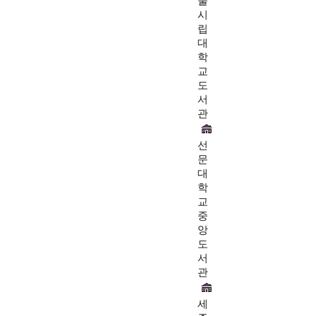
울
시
립
대
학
교
도
서
관
선
문
대
학
교
중
앙
도
서
관
세