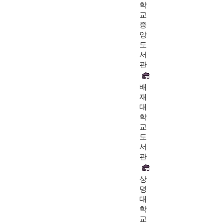
학
교
중
앙
도
서
관
배
재
대
학
교
도
서
관
상
명
대
학
교