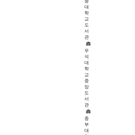
종
대
학
교
도
서
관
우
석
대
학
교
중
앙
도
서
관
중
부
대