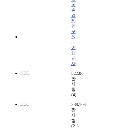
농
촌
경
제
연
구
원
;
이
십
년
사
KDC
522.06
판
사
항
(4)
DDC
338.106
판
사
항
(21)