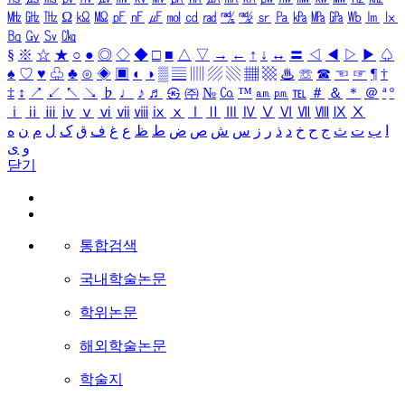
㎒
㎓
㎔
Ω
㏀
㏁
㎊
㎋
㎌
㏖
㏅
㎭
㎮
㎯
㏛
㎩
㎪
㎫
㎬
㏝
㏐
㏓
㏃
㏉
㏜
㏆
§
※
☆
★
○
●
◎
◇
◆
□
■
△
▽
→
←
↑
↓
↔
〓
◁
◀
▷
▶
♤
♠
♡
♥
♧
♣
⊙
◈
▣
◐
◑
▒
▤
▥
▨
▧
▦
▩
♨
☏
☎
☜
☞
¶
†
‡
↕
↗
↙
↖
↘
♭
♩
♪
♬
㉿
㈜
№
㏇
™
㏂
㏘
℡
＃
＆
＊
＠
ª
º
ⅰ
ⅱ
ⅲ
ⅳ
ⅴ
ⅵ
ⅶ
ⅷ
ⅸ
ⅹ
Ⅰ
Ⅱ
Ⅲ
Ⅳ
Ⅴ
Ⅵ
Ⅶ
Ⅷ
Ⅸ
Ⅹ
ا
ب
ت
ث
ج
ح
خ
د
ذ
ر
ز
س
ش
ص
ض
ط
ظ
ع
غ
ف
ق
ک
ل
م
ن
ه
و
ی
닫기
통합검색
국내학술논문
학위논문
해외학술논문
학술지