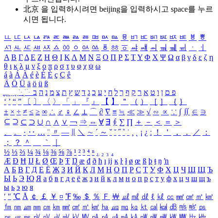
北京 을 입력하시려면
beijing
을 입력하시고 space를 누르
시면 됩니다.
ㅥ
ㅦ
ㅧ
ㅨ
ㅩ
ㅪ
ㅫ
ㅬ
ㅭ
ㅮ
ㅯ
ㅰ
ㅱ
ㅲ
ㅳ
ㅴ
ㅵ
ㅶ
ㅷ
ㅸ
ㅹ
ㅺ
ㅻ
ㅼ
ㅽ
ㅾ
ㅿ
ㆀ
ㆁ
ㆂ
ㆃ
ㆄ
ㆅ
ㆆ
ㆇ
ㆈ
ㆉ
ㆊ
ㆋ
ㆌ
ㆍ
ㆎ
Α
Β
Γ
Δ
Ε
Ζ
Η
Θ
Ι
Κ
Λ
Μ
Ν
Ξ
Ο
Π
Ρ
Σ
Τ
Υ
Φ
Χ
Ψ
Ω
α
β
γ
δ
ε
ζ
η
θ
ι
κ
λ
μ
ν
ξ
ο
π
ρ
σ
τ
υ
φ
χ
ψ
ω
á
à
Á
À
é
è
É
È
ç
Ç
ê
Ä
Ö
Ü
ä
ö
ü
ß
ְ
ֳ
ֲ
ֱ
ָ
ַ
ֵ
ֶ
ִ
ֹ
ּ
ֻ
ׂ
ׁ
ּ
ב
ה
נ
מ
צ
ת
ץ
ש
ד
ג
כ
ע
י
ח
ל
ך
ף
ק
ר
א
ט
ו
ן
ם
פ
‘
’
“
”
〔
〕
〈
〉
「
」
『
』
【
】
＂
（
）
［
］
｛
｝
±
×
÷
≠
≤
≥
∞
∴
♂
♀
∠
⊥
⌒
∂
∇
≡
≒
≪
≫
√
∽
∝
∵
∫
∬
∈
∋
⊆
⊇
⊂
⊃
∪
∩
∧
∨
￢
⇒
⇔
∀
∃
∮
∑
∏
＋
－
＜
＝
＞
、
。
·
‥
…
¨
〃
―
∥
＼
∼
´
～
ˇ
˘
˝
˚
˙
¸
˛
¡
¿
ː
！
＇
，
．
／
：
；
？
＾
＿
｀
｜
½
⅓
⅔
¼
¾
⅛
⅜
⅝
⅞
¹
²
³
⁴
ⁿ
₁
₂
₃
₄
Æ
Ð
Ħ
Ĳ
Ł
Ø
Œ
Þ
Ŧ
Ŋ
æ
đ
ð
ħ
ı
ĳ
ĸ
ŀ
ł
ø
œ
ß
þ
ŧ
ŋ
ŉ
А
Б
В
Г
Д
Е
Ё
Ж
З
И
Й
К
Л
М
Н
О
П
Р
С
Т
У
Ф
Х
Ц
Ч
Ш
Щ
Ъ
Ы
Ь
Э
Ю
Я
а
б
в
г
д
е
ё
ж
з
и
й
к
л
м
н
о
п
р
с
т
у
ф
х
ц
ч
ш
щ
ъ
ы
ь
э
ю
я
′
″
℃
Å
￠
￡
￥
¤
℉
‰
＄
％
Ｆ
￦
㎕
㎖
㎗
ℓ
㎘
㏄
㎣
㎤
㎥
㎦
㎙
㎚
㎛
㎜
㎝
㎞
㎟
㎠
㎡
㎢
㏊
㎍
㎎
㎏
㏏
㎈
㎉
㏈
㎧
㎨
㎰
㎱
㎲
㎳
㎴
㎵
㎶
㎷
㎸
㎹
㎀
㎁
㎂
㎃
㎄
㎺
㎻
㎽
㎾
㎿
㎐
㎑