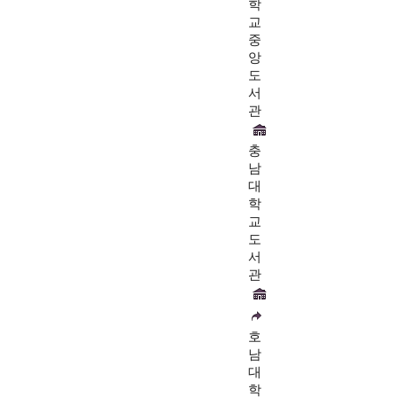
학
교
중
앙
도
서
관
충
남
대
학
교
도
서
관
호
남
대
학