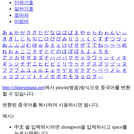
단위기호
일반기호
로마자
아랍어
あ
ぁ
か
が
さ
ざ
た
だ
な
は
ば
ぱ
ま
や
ゃ
ら
わ
ゎ
ん
い
ぃ
き
ぎ
し
じ
ち
ぢ
に
ひ
び
ぴ
み
り
う
ぅ
く
ぐ
す
ず
つ
づ
っ
ぬ
ふ
ぶ
ぷ
む
ゆ
ゅ
る
え
ぇ
け
げ
せ
ぜ
て
で
ね
へ
べ
ぺ
め
れ
お
ぉ
こ
ご
そ
ぞ
と
ど
の
ほ
ぼ
ぽ
も
よ
ょ
ろ
を
ア
ァ
カ
サ
ザ
タ
ダ
ナ
ハ
バ
パ
マ
ヤ
ャ
ラ
ワ
ヮ
ン
イ
ィ
キ
ギ
シ
ジ
チ
ヂ
ニ
ヒ
ビ
ピ
ミ
リ
ウ
ゥ
ク
グ
ス
ズ
ツ
ヅ
ッ
ヌ
フ
ブ
プ
ム
ユ
ュ
ル
エ
ェ
ケ
ゲ
セ
ゼ
テ
デ
ヘ
ベ
ペ
メ
レ
オ
ォ
コ
ゴ
ソ
ゾ
ト
ド
ノ
ホ
ボ
ポ
モ
ヨ
ョ
ロ
ヲ
―
http://chineseinput.net/
에서 pinyin(병음)방식으로 중국어를 변환
할 수 있습니다.
변환된 중국어를 복사하여 사용하시면 됩니다.
예시)
中文 을 입력하시려면
zhongwen
을 입력하시고 space를
누르시면됩니다.