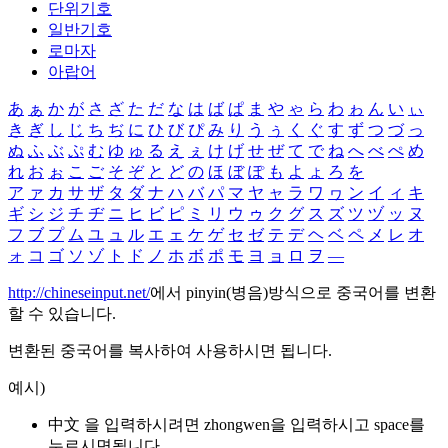
단위기호
일반기호
로마자
아랍어
あ
ぁ
か
が
さ
ざ
た
だ
な
は
ば
ぱ
ま
や
ゃ
ら
わ
ゎ
ん
い
ぃ
き
ぎ
し
じ
ち
ぢ
に
ひ
び
ぴ
み
り
う
ぅ
く
ぐ
す
ず
つ
づ
っ
ぬ
ふ
ぶ
ぷ
む
ゆ
ゅ
る
え
ぇ
け
げ
せ
ぜ
て
で
ね
へ
べ
ぺ
め
れ
お
ぉ
こ
ご
そ
ぞ
と
ど
の
ほ
ぼ
ぽ
も
よ
ょ
ろ
を
ア
ァ
カ
サ
ザ
タ
ダ
ナ
ハ
バ
パ
マ
ヤ
ャ
ラ
ワ
ヮ
ン
イ
ィ
キ
ギ
シ
ジ
チ
ヂ
ニ
ヒ
ビ
ピ
ミ
リ
ウ
ゥ
ク
グ
ス
ズ
ツ
ヅ
ッ
ヌ
フ
ブ
プ
ム
ユ
ュ
ル
エ
ェ
ケ
ゲ
セ
ゼ
テ
デ
ヘ
ベ
ペ
メ
レ
オ
ォ
コ
ゴ
ソ
ゾ
ト
ド
ノ
ホ
ボ
ポ
モ
ヨ
ョ
ロ
ヲ
―
http://chineseinput.net/
에서 pinyin(병음)방식으로 중국어를 변환
할 수 있습니다.
변환된 중국어를 복사하여 사용하시면 됩니다.
예시)
中文 을 입력하시려면
zhongwen
을 입력하시고 space를
누르시면됩니다.