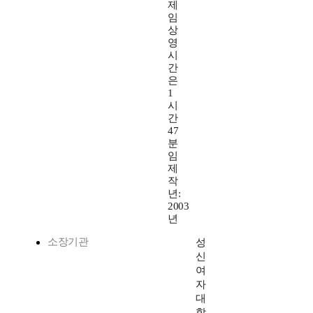
제
임
상
영
시
간
은
1
시
간
47
분
임
제
작
년:
2003
년
소장기관
성
신
여
자
대
학