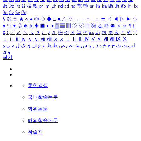
㎒
㎓
㎔
Ω
㏀
㏁
㎊
㎋
㎌
㏖
㏅
㎭
㎮
㎯
㏛
㎩
㎪
㎫
㎬
㏝
㏐
㏓
㏃
㏉
㏜
㏆
§
※
☆
★
○
●
◎
◇
◆
□
■
△
▽
→
←
↑
↓
↔
〓
◁
◀
▷
▶
♤
♠
♡
♥
♧
♣
⊙
◈
▣
◐
◑
▒
▤
▥
▨
▧
▦
▩
♨
☏
☎
☜
☞
¶
†
‡
↕
↗
↙
↖
↘
♭
♩
♪
♬
㉿
㈜
№
㏇
™
㏂
㏘
℡
＃
＆
＊
＠
ª
º
ⅰ
ⅱ
ⅲ
ⅳ
ⅴ
ⅵ
ⅶ
ⅷ
ⅸ
ⅹ
Ⅰ
Ⅱ
Ⅲ
Ⅳ
Ⅴ
Ⅵ
Ⅶ
Ⅷ
Ⅸ
Ⅹ
ا
ب
ت
ث
ج
ح
خ
د
ذ
ر
ز
س
ش
ص
ض
ط
ظ
ع
غ
ف
ق
ک
ل
م
ن
ه
و
ی
닫기
통합검색
국내학술논문
학위논문
해외학술논문
학술지