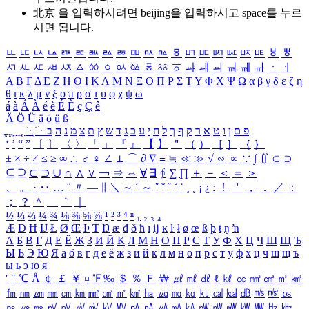
北京 을 입력하시려면
beijing
을 입력하시고 space를 누르
시면 됩니다.
ㅥ
ㅦ
ㅧ
ㅨ
ㅩ
ㅪ
ㅫ
ㅬ
ㅭ
ㅮ
ㅯ
ㅰ
ㅱ
ㅲ
ㅳ
ㅴ
ㅵ
ㅶ
ㅷ
ㅸ
ㅹ
ㅺ
ㅻ
ㅼ
ㅽ
ㅾ
ㅿ
ㆀ
ㆁ
ㆂ
ㆃ
ㆄ
ㆅ
ㆆ
ㆇ
ㆈ
ㆉ
ㆊ
ㆋ
ㆌ
ㆍ
ㆎ
Α
Β
Γ
Δ
Ε
Ζ
Η
Θ
Ι
Κ
Λ
Μ
Ν
Ξ
Ο
Π
Ρ
Σ
Τ
Υ
Φ
Χ
Ψ
Ω
α
β
γ
δ
ε
ζ
η
θ
ι
κ
λ
μ
ν
ξ
ο
π
ρ
σ
τ
υ
φ
χ
ψ
ω
á
à
Á
À
é
è
É
È
ç
Ç
ê
Ä
Ö
Ü
ä
ö
ü
ß
ְ
ֳ
ֲ
ֱ
ָ
ַ
ֵ
ֶ
ִ
ֹ
ּ
ֻ
ׂ
ׁ
ּ
ב
ה
נ
מ
צ
ת
ץ
ש
ד
ג
כ
ע
י
ח
ל
ך
ף
ק
ר
א
ט
ו
ן
ם
פ
‘
’
“
”
〔
〕
〈
〉
「
」
『
』
【
】
＂
（
）
［
］
｛
｝
±
×
÷
≠
≤
≥
∞
∴
♂
♀
∠
⊥
⌒
∂
∇
≡
≒
≪
≫
√
∽
∝
∵
∫
∬
∈
∋
⊆
⊇
⊂
⊃
∪
∩
∧
∨
￢
⇒
⇔
∀
∃
∮
∑
∏
＋
－
＜
＝
＞
、
。
·
‥
…
¨
〃
―
∥
＼
∼
´
～
ˇ
˘
˝
˚
˙
¸
˛
¡
¿
ː
！
＇
，
．
／
：
；
？
＾
＿
｀
｜
½
⅓
⅔
¼
¾
⅛
⅜
⅝
⅞
¹
²
³
⁴
ⁿ
₁
₂
₃
₄
Æ
Ð
Ħ
Ĳ
Ł
Ø
Œ
Þ
Ŧ
Ŋ
æ
đ
ð
ħ
ı
ĳ
ĸ
ŀ
ł
ø
œ
ß
þ
ŧ
ŋ
ŉ
А
Б
В
Г
Д
Е
Ё
Ж
З
И
Й
К
Л
М
Н
О
П
Р
С
Т
У
Ф
Х
Ц
Ч
Ш
Щ
Ъ
Ы
Ь
Э
Ю
Я
а
б
в
г
д
е
ё
ж
з
и
й
к
л
м
н
о
п
р
с
т
у
ф
х
ц
ч
ш
щ
ъ
ы
ь
э
ю
я
′
″
℃
Å
￠
￡
￥
¤
℉
‰
＄
％
Ｆ
￦
㎕
㎖
㎗
ℓ
㎘
㏄
㎣
㎤
㎥
㎦
㎙
㎚
㎛
㎜
㎝
㎞
㎟
㎠
㎡
㎢
㏊
㎍
㎎
㎏
㏏
㎈
㎉
㏈
㎧
㎨
㎰
㎱
㎲
㎳
㎴
㎵
㎶
㎷
㎸
㎹
㎀
㎁
㎂
㎃
㎄
㎺
㎻
㎽
㎾
㎿
㎐
㎑