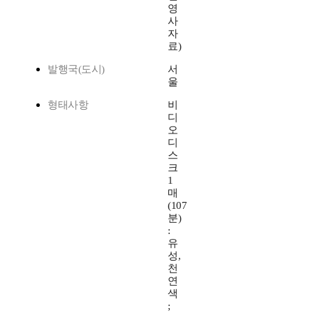
영
사
자
료)
발행국(도시)
서
울
형태사항
비
디
오
디
스
크
1
매
(107
분)
:
유
성,
천
연
색
;