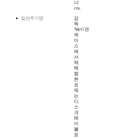
12
cm.
일반주기명
감
독
'McG'은
케
이
스
에
서
채
택
함
본
표
제
는
디
스
크
레
이
블
표