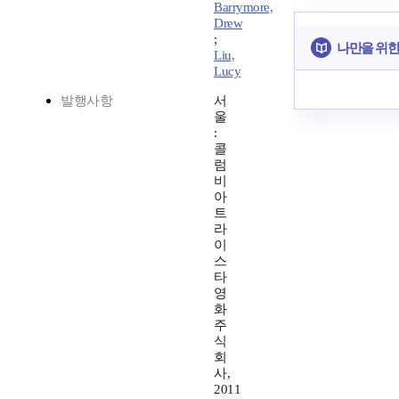
Barrymore,
Drew
;
나만을 위한
Liu,
Lucy
발행사항
서
울
:
콜
럼
비
아
트
라
이
스
타
영
화
주
식
회
사,
2011