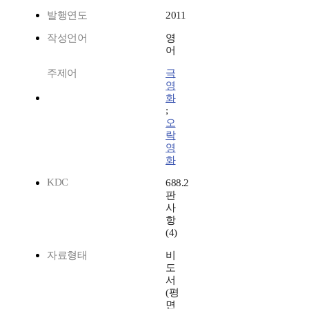
발행연도
2011
작성언어
영
어
주제어
극
영
화
;
오
락
영
화
KDC
688.2
판
사
항
(4)
자료형태
비
도
서
(평
면