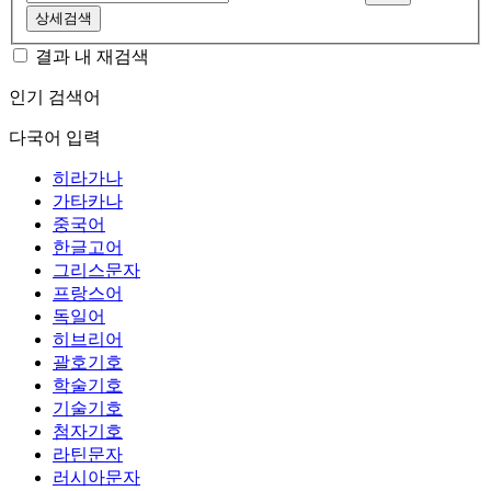
상세검색
결과 내 재검색
인기 검색어
다국어 입력
히라가나
가타카나
중국어
한글고어
그리스문자
프랑스어
독일어
히브리어
괄호기호
학술기호
기술기호
첨자기호
라틴문자
러시아문자