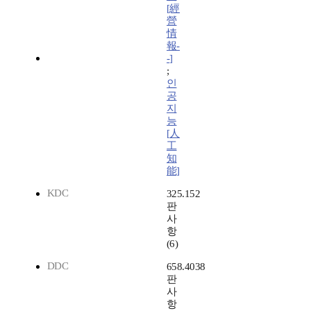
[經
營
情
報-
-]
;
인
공
지
능
[人
工
知
能]
KDC
325.152
판
사
항
(6)
DDC
658.4038
판
사
항