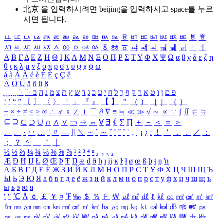
北京 을 입력하시려면
beijing
을 입력하시고 space를 누르
시면 됩니다.
ㅥ
ㅦ
ㅧ
ㅨ
ㅩ
ㅪ
ㅫ
ㅬ
ㅭ
ㅮ
ㅯ
ㅰ
ㅱ
ㅲ
ㅳ
ㅴ
ㅵ
ㅶ
ㅷ
ㅸ
ㅹ
ㅺ
ㅻ
ㅼ
ㅽ
ㅾ
ㅿ
ㆀ
ㆁ
ㆂ
ㆃ
ㆄ
ㆅ
ㆆ
ㆇ
ㆈ
ㆉ
ㆊ
ㆋ
ㆌ
ㆍ
ㆎ
Α
Β
Γ
Δ
Ε
Ζ
Η
Θ
Ι
Κ
Λ
Μ
Ν
Ξ
Ο
Π
Ρ
Σ
Τ
Υ
Φ
Χ
Ψ
Ω
α
β
γ
δ
ε
ζ
η
θ
ι
κ
λ
μ
ν
ξ
ο
π
ρ
σ
τ
υ
φ
χ
ψ
ω
á
à
Á
À
é
è
É
È
ç
Ç
ê
Ä
Ö
Ü
ä
ö
ü
ß
ְ
ֳ
ֲ
ֱ
ָ
ַ
ֵ
ֶ
ִ
ֹ
ּ
ֻ
ׂ
ׁ
ּ
ב
ה
נ
מ
צ
ת
ץ
ש
ד
ג
כ
ע
י
ח
ל
ך
ף
ק
ר
א
ט
ו
ן
ם
פ
‘
’
“
”
〔
〕
〈
〉
「
」
『
』
【
】
＂
（
）
［
］
｛
｝
±
×
÷
≠
≤
≥
∞
∴
♂
♀
∠
⊥
⌒
∂
∇
≡
≒
≪
≫
√
∽
∝
∵
∫
∬
∈
∋
⊆
⊇
⊂
⊃
∪
∩
∧
∨
￢
⇒
⇔
∀
∃
∮
∑
∏
＋
－
＜
＝
＞
、
。
·
‥
…
¨
〃
―
∥
＼
∼
´
～
ˇ
˘
˝
˚
˙
¸
˛
¡
¿
ː
！
＇
，
．
／
：
；
？
＾
＿
｀
｜
½
⅓
⅔
¼
¾
⅛
⅜
⅝
⅞
¹
²
³
⁴
ⁿ
₁
₂
₃
₄
Æ
Ð
Ħ
Ĳ
Ł
Ø
Œ
Þ
Ŧ
Ŋ
æ
đ
ð
ħ
ı
ĳ
ĸ
ŀ
ł
ø
œ
ß
þ
ŧ
ŋ
ŉ
А
Б
В
Г
Д
Е
Ё
Ж
З
И
Й
К
Л
М
Н
О
П
Р
С
Т
У
Ф
Х
Ц
Ч
Ш
Щ
Ъ
Ы
Ь
Э
Ю
Я
а
б
в
г
д
е
ё
ж
з
и
й
к
л
м
н
о
п
р
с
т
у
ф
х
ц
ч
ш
щ
ъ
ы
ь
э
ю
я
′
″
℃
Å
￠
￡
￥
¤
℉
‰
＄
％
Ｆ
￦
㎕
㎖
㎗
ℓ
㎘
㏄
㎣
㎤
㎥
㎦
㎙
㎚
㎛
㎜
㎝
㎞
㎟
㎠
㎡
㎢
㏊
㎍
㎎
㎏
㏏
㎈
㎉
㏈
㎧
㎨
㎰
㎱
㎲
㎳
㎴
㎵
㎶
㎷
㎸
㎹
㎀
㎁
㎂
㎃
㎄
㎺
㎻
㎽
㎾
㎿
㎐
㎑