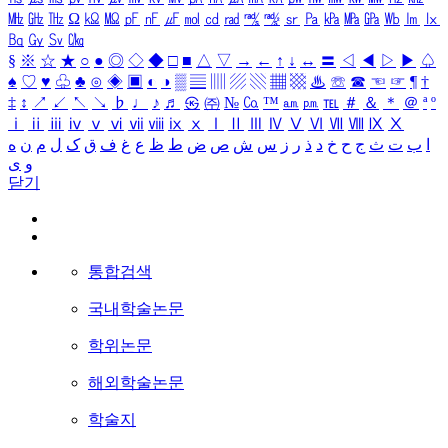
㎒
㎓
㎔
Ω
㏀
㏁
㎊
㎋
㎌
㏖
㏅
㎭
㎮
㎯
㏛
㎩
㎪
㎫
㎬
㏝
㏐
㏓
㏃
㏉
㏜
㏆
§
※
☆
★
○
●
◎
◇
◆
□
■
△
▽
→
←
↑
↓
↔
〓
◁
◀
▷
▶
♤
♠
♡
♥
♧
♣
⊙
◈
▣
◐
◑
▒
▤
▥
▨
▧
▦
▩
♨
☏
☎
☜
☞
¶
†
‡
↕
↗
↙
↖
↘
♭
♩
♪
♬
㉿
㈜
№
㏇
™
㏂
㏘
℡
＃
＆
＊
＠
ª
º
ⅰ
ⅱ
ⅲ
ⅳ
ⅴ
ⅵ
ⅶ
ⅷ
ⅸ
ⅹ
Ⅰ
Ⅱ
Ⅲ
Ⅳ
Ⅴ
Ⅵ
Ⅶ
Ⅷ
Ⅸ
Ⅹ
ا
ب
ت
ث
ج
ح
خ
د
ذ
ر
ز
س
ش
ص
ض
ط
ظ
ع
غ
ف
ق
ک
ل
م
ن
ه
و
ی
닫기
통합검색
국내학술논문
학위논문
해외학술논문
학술지