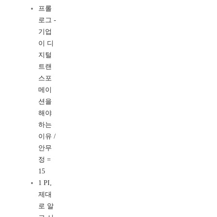
프롤
로그 -
기업
이 디
지털
트랜
스포
메이
션을
해야
하는
이유 /
안무
정 =
15
1 PI,
제대
로 알