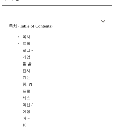
목차 (Table of Contents)
목차
프롤
로그 -
기업
을 발
전시
키는
힘, PI
프로
세스
혁신 /
이정
아 =
10