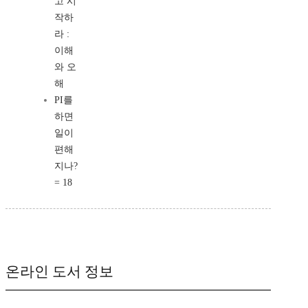
고 시
작하
라 :
이해
와 오
해
PI를
하면
일이
편해
지나?
= 18
온라인 도서 정보