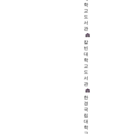
학
교
도
서
관
칼
빈
대
학
교
도
서
관
한
경
국
립
대
학
교