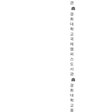
관
경
희
대
학
교
국
제
캠
퍼
스
도
서
관
경
희
대
학
교
중