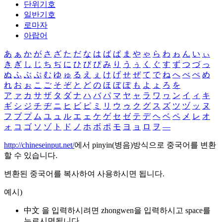
단위기호
일반기호
로마자
아랍어
あ
ぁ
か
が
さ
ざ
た
だ
な
は
ば
ぱ
ま
や
ゃ
ら
わ
ゎ
ん
い
ぃ
き
ぎ
し
じ
ち
ぢ
に
ひ
び
ぴ
み
り
う
ぅ
く
ぐ
す
ず
つ
づ
っ
ぬ
ふ
ぶ
ぷ
む
ゆ
ゅ
る
え
ぇ
け
げ
せ
ぜ
て
で
ね
へ
べ
ぺ
め
れ
お
ぉ
こ
ご
そ
ぞ
と
ど
の
ほ
ぼ
ぽ
も
よ
ょ
ろ
を
ア
ァ
カ
サ
ザ
タ
ダ
ナ
ハ
バ
パ
マ
ヤ
ャ
ラ
ワ
ヮ
ン
イ
ィ
キ
ギ
シ
ジ
チ
ヂ
ニ
ヒ
ビ
ピ
ミ
リ
ウ
ゥ
ク
グ
ス
ズ
ツ
ヅ
ッ
ヌ
フ
ブ
プ
ム
ユ
ュ
ル
エ
ェ
ケ
ゲ
セ
ゼ
テ
デ
ヘ
ベ
ペ
メ
レ
オ
ォ
コ
ゴ
ソ
ゾ
ト
ド
ノ
ホ
ボ
ポ
モ
ヨ
ョ
ロ
ヲ
―
http://chineseinput.net/
에서 pinyin(병음)방식으로 중국어를 변환
할 수 있습니다.
변환된 중국어를 복사하여 사용하시면 됩니다.
예시)
中文 을 입력하시려면
zhongwen
을 입력하시고 space를
누르시면됩니다.