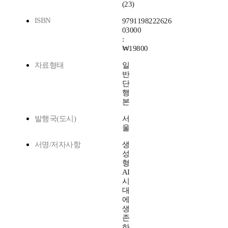
(23)
ISBN
9791198222626
03000
:
₩19800
자료형태
일
반
단
행
본
발행국(도시)
서
울
서명/저자사항
생
성
형
AI
시
대
에
생
존
하