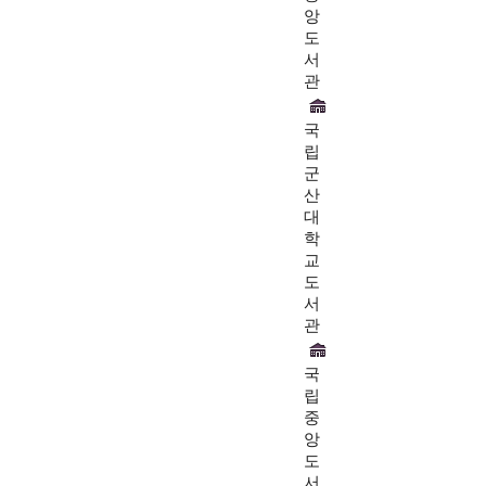
앙
도
서
관
국
립
군
산
대
학
교
도
서
관
국
립
중
앙
도
서