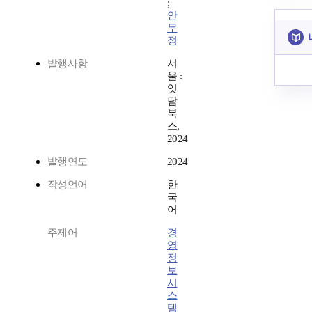
;
안
무
정
발행사항
서
울 :
잇
담
북
스,
2024
발행연도
2024
작성언어
한
국
어
주제어
경
영
정
보
시
스
템