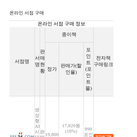
온라인 서점 구매
온라인 서점 구매 정보
종이책
포
판
인
서
매
전자책
서점명
트
명
현
구매링크
판매가(할
정가
(포
황
인율)
인
트
몰)
생
성
형
17,820원
AI
990
(10%)
시
판
19,800
포인