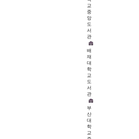
교
중
앙
도
서
관
배
재
대
학
교
도
서
관
부
산
대
학
교
중