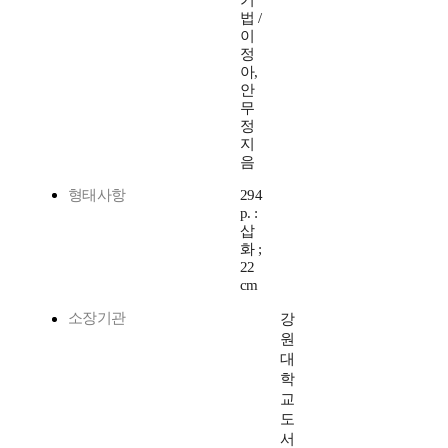
기
법 /
이
정
아,
안
무
정
지
음
형태사항
294
p. :
삽
화 ;
22
cm
소장기관
강
원
대
학
교
도
서