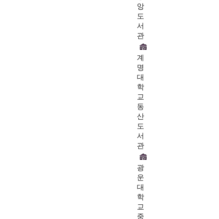
앙
도
서
관
계
명
대
학
교
동
산
도
서
관
광
운
대
학
교
중