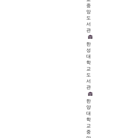
중
앙
도
서
관
한
성
대
학
교
도
서
관
한
양
대
학
교
중
앙