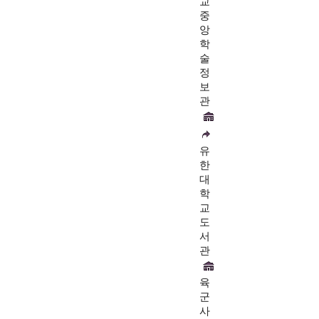
교
중
앙
학
술
정
보
관
유
한
대
학
교
도
서
관
육
군
사