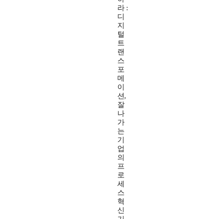
라 :
디
지
털
트
랜
스
포
메
이
션,
잘
나
가
는
기
업
의
프
로
세
스
혁
신