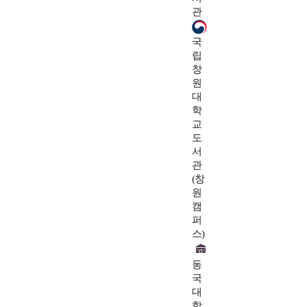
관
국
립
창
원
대
학
교
도
서
관
(창
원
캠
퍼
스)
동
국
대
학