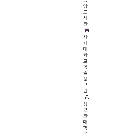
앙
도
서
관
상
지
대
학
교
학
술
정
보
원
성
균
관
대
학