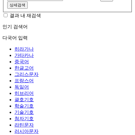
상세검색
결과 내 재검색
인기 검색어
다국어 입력
히라가나
가타카나
중국어
한글고어
그리스문자
프랑스어
독일어
히브리어
괄호기호
학술기호
기술기호
첨자기호
라틴문자
러시아문자