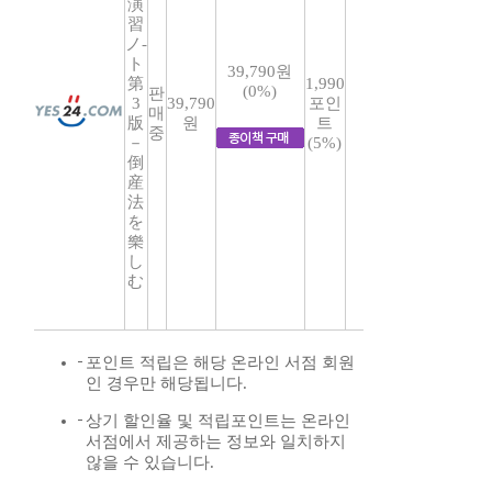
演
習
ノ-
ト
39,790원
第
1,990
(0%)
판
3
39,790
포인
매
版
원
트
중
－
(5%)
倒
産
法
を
樂
し
む
포인트 적립은 해당 온라인 서점 회원
인 경우만 해당됩니다.
상기 할인율 및 적립포인트는 온라인
서점에서 제공하는 정보와 일치하지
않을 수 있습니다.