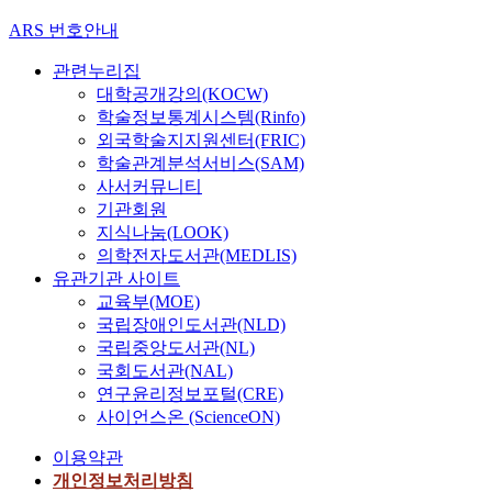
ARS 번호안내
관련누리집
대학공개강의(KOCW)
학술정보통계시스템(Rinfo)
외국학술지지원센터(FRIC)
학술관계분석서비스(SAM)
사서커뮤니티
기관회원
지식나눔(LOOK)
의학전자도서관(MEDLIS)
유관기관 사이트
교육부(MOE)
국립장애인도서관(NLD)
국립중앙도서관(NL)
국회도서관(NAL)
연구윤리정보포털(CRE)
사이언스온 (ScienceON)
이용약관
개인정보처리방침