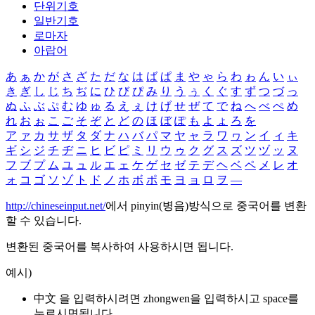
단위기호
일반기호
로마자
아랍어
あ
ぁ
か
が
さ
ざ
た
だ
な
は
ば
ぱ
ま
や
ゃ
ら
わ
ゎ
ん
い
ぃ
き
ぎ
し
じ
ち
ぢ
に
ひ
び
ぴ
み
り
う
ぅ
く
ぐ
す
ず
つ
づ
っ
ぬ
ふ
ぶ
ぷ
む
ゆ
ゅ
る
え
ぇ
け
げ
せ
ぜ
て
で
ね
へ
べ
ぺ
め
れ
お
ぉ
こ
ご
そ
ぞ
と
ど
の
ほ
ぼ
ぽ
も
よ
ょ
ろ
を
ア
ァ
カ
サ
ザ
タ
ダ
ナ
ハ
バ
パ
マ
ヤ
ャ
ラ
ワ
ヮ
ン
イ
ィ
キ
ギ
シ
ジ
チ
ヂ
ニ
ヒ
ビ
ピ
ミ
リ
ウ
ゥ
ク
グ
ス
ズ
ツ
ヅ
ッ
ヌ
フ
ブ
プ
ム
ユ
ュ
ル
エ
ェ
ケ
ゲ
セ
ゼ
テ
デ
ヘ
ベ
ペ
メ
レ
オ
ォ
コ
ゴ
ソ
ゾ
ト
ド
ノ
ホ
ボ
ポ
モ
ヨ
ョ
ロ
ヲ
―
http://chineseinput.net/
에서 pinyin(병음)방식으로 중국어를 변환
할 수 있습니다.
변환된 중국어를 복사하여 사용하시면 됩니다.
예시)
中文 을 입력하시려면
zhongwen
을 입력하시고 space를
누르시면됩니다.