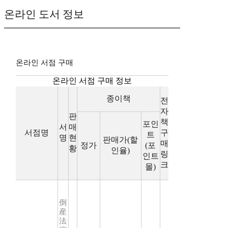
온라인 도서 정보
온라인 서점 구매
온라인 서점 구매 정보
종이책
전
자
판
책
포인
서
매
서점명
구
트
명
현
판매가(할
매
정가
(포
황
인율)
링
인트
크
몰)
倒
産
法