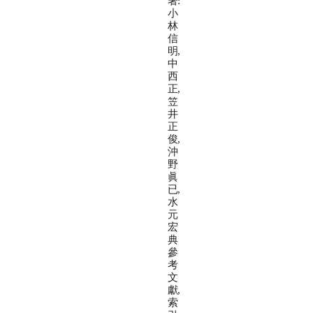
著:
小
林
信
明,
中
西
正,
笠
井
正
俊,
沖
野
眞
已,
水
元
宏
典
參
考
文
獻,
索