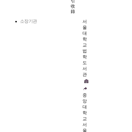
引
收
錄
소장기관
서
울
대
학
교
법
학
도
서
관
중
앙
대
학
교
서
울