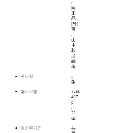
/
岡
正
晶
[外]
著
;
山
本
和
彦
編
著
판사항
3
版
형태사항
xviii,
497
p.
;
22
cm
일반주기명
共