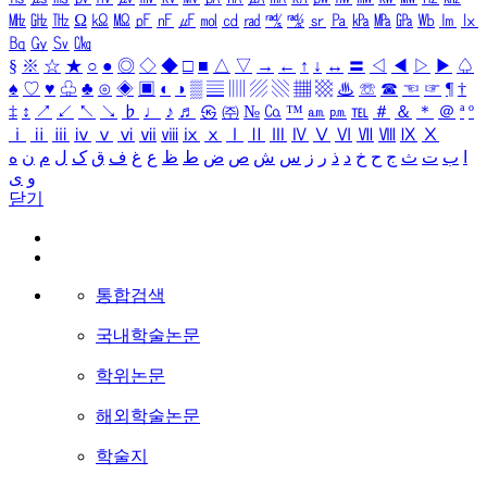
㎒
㎓
㎔
Ω
㏀
㏁
㎊
㎋
㎌
㏖
㏅
㎭
㎮
㎯
㏛
㎩
㎪
㎫
㎬
㏝
㏐
㏓
㏃
㏉
㏜
㏆
§
※
☆
★
○
●
◎
◇
◆
□
■
△
▽
→
←
↑
↓
↔
〓
◁
◀
▷
▶
♤
♠
♡
♥
♧
♣
⊙
◈
▣
◐
◑
▒
▤
▥
▨
▧
▦
▩
♨
☏
☎
☜
☞
¶
†
‡
↕
↗
↙
↖
↘
♭
♩
♪
♬
㉿
㈜
№
㏇
™
㏂
㏘
℡
＃
＆
＊
＠
ª
º
ⅰ
ⅱ
ⅲ
ⅳ
ⅴ
ⅵ
ⅶ
ⅷ
ⅸ
ⅹ
Ⅰ
Ⅱ
Ⅲ
Ⅳ
Ⅴ
Ⅵ
Ⅶ
Ⅷ
Ⅸ
Ⅹ
ا
ب
ت
ث
ج
ح
خ
د
ذ
ر
ز
س
ش
ص
ض
ط
ظ
ع
غ
ف
ق
ک
ل
م
ن
ه
و
ی
닫기
통합검색
국내학술논문
학위논문
해외학술논문
학술지