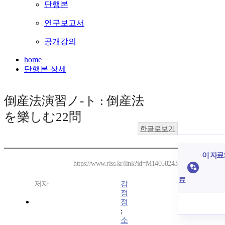
단행본
연구보고서
공개강의
home
단행본 상세
倒産法演習ノ-ト : 倒産法
を樂しむ22問
한글로보기
이 자료
https://www.riss.kr/link?id=M14058243
료
저자
강
정
정
;
소