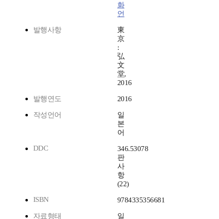
화
언
발행사항
東
京
:
弘
文
堂,
2016
발행연도
2016
작성언어
일
본
어
DDC
346.53078
판
사
항
(22)
ISBN
9784335356681
자료형태
일