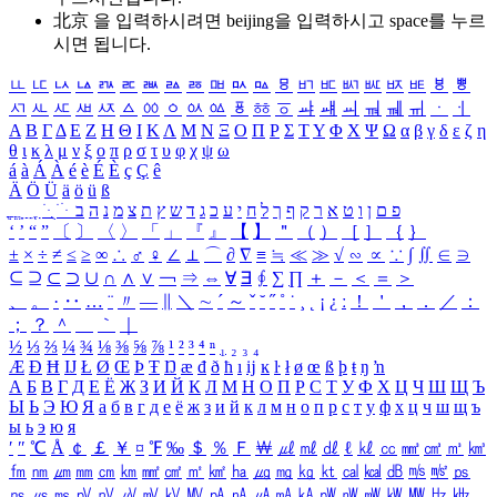
北京 을 입력하시려면
beijing
을 입력하시고 space를 누르
시면 됩니다.
ㅥ
ㅦ
ㅧ
ㅨ
ㅩ
ㅪ
ㅫ
ㅬ
ㅭ
ㅮ
ㅯ
ㅰ
ㅱ
ㅲ
ㅳ
ㅴ
ㅵ
ㅶ
ㅷ
ㅸ
ㅹ
ㅺ
ㅻ
ㅼ
ㅽ
ㅾ
ㅿ
ㆀ
ㆁ
ㆂ
ㆃ
ㆄ
ㆅ
ㆆ
ㆇ
ㆈ
ㆉ
ㆊ
ㆋ
ㆌ
ㆍ
ㆎ
Α
Β
Γ
Δ
Ε
Ζ
Η
Θ
Ι
Κ
Λ
Μ
Ν
Ξ
Ο
Π
Ρ
Σ
Τ
Υ
Φ
Χ
Ψ
Ω
α
β
γ
δ
ε
ζ
η
θ
ι
κ
λ
μ
ν
ξ
ο
π
ρ
σ
τ
υ
φ
χ
ψ
ω
á
à
Á
À
é
è
É
È
ç
Ç
ê
Ä
Ö
Ü
ä
ö
ü
ß
ְ
ֳ
ֲ
ֱ
ָ
ַ
ֵ
ֶ
ִ
ֹ
ּ
ֻ
ׂ
ׁ
ּ
ב
ה
נ
מ
צ
ת
ץ
ש
ד
ג
כ
ע
י
ח
ל
ך
ף
ק
ר
א
ט
ו
ן
ם
פ
‘
’
“
”
〔
〕
〈
〉
「
」
『
』
【
】
＂
（
）
［
］
｛
｝
±
×
÷
≠
≤
≥
∞
∴
♂
♀
∠
⊥
⌒
∂
∇
≡
≒
≪
≫
√
∽
∝
∵
∫
∬
∈
∋
⊆
⊇
⊂
⊃
∪
∩
∧
∨
￢
⇒
⇔
∀
∃
∮
∑
∏
＋
－
＜
＝
＞
、
。
·
‥
…
¨
〃
―
∥
＼
∼
´
～
ˇ
˘
˝
˚
˙
¸
˛
¡
¿
ː
！
＇
，
．
／
：
；
？
＾
＿
｀
｜
½
⅓
⅔
¼
¾
⅛
⅜
⅝
⅞
¹
²
³
⁴
ⁿ
₁
₂
₃
₄
Æ
Ð
Ħ
Ĳ
Ł
Ø
Œ
Þ
Ŧ
Ŋ
æ
đ
ð
ħ
ı
ĳ
ĸ
ŀ
ł
ø
œ
ß
þ
ŧ
ŋ
ŉ
А
Б
В
Г
Д
Е
Ё
Ж
З
И
Й
К
Л
М
Н
О
П
Р
С
Т
У
Ф
Х
Ц
Ч
Ш
Щ
Ъ
Ы
Ь
Э
Ю
Я
а
б
в
г
д
е
ё
ж
з
и
й
к
л
м
н
о
п
р
с
т
у
ф
х
ц
ч
ш
щ
ъ
ы
ь
э
ю
я
′
″
℃
Å
￠
￡
￥
¤
℉
‰
＄
％
Ｆ
￦
㎕
㎖
㎗
ℓ
㎘
㏄
㎣
㎤
㎥
㎦
㎙
㎚
㎛
㎜
㎝
㎞
㎟
㎠
㎡
㎢
㏊
㎍
㎎
㎏
㏏
㎈
㎉
㏈
㎧
㎨
㎰
㎱
㎲
㎳
㎴
㎵
㎶
㎷
㎸
㎹
㎀
㎁
㎂
㎃
㎄
㎺
㎻
㎽
㎾
㎿
㎐
㎑