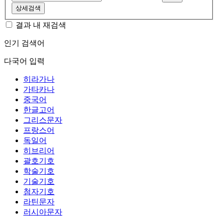
상세검색
결과 내 재검색
인기 검색어
다국어 입력
히라가나
가타카나
중국어
한글고어
그리스문자
프랑스어
독일어
히브리어
괄호기호
학술기호
기술기호
첨자기호
라틴문자
러시아문자