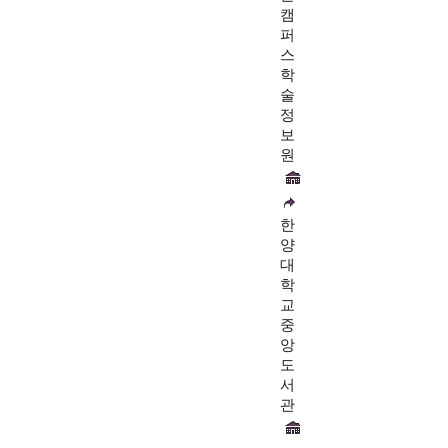
캠
퍼
스
학
술
정
보
원
한
양
대
학
교
중
앙
도
서
관