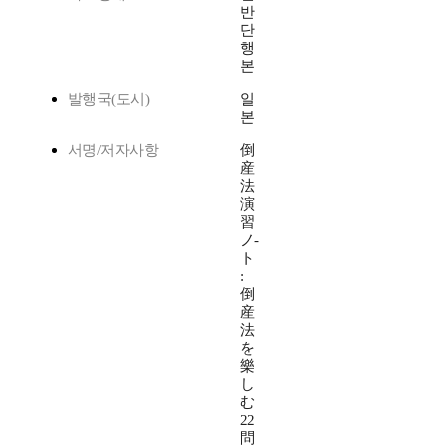
반
단
행
본
발행국(도시)
일
본
서명/저자사항
倒
産
法
演
習
ノ-
ト
:
倒
産
法
を
樂
し
む
22
問