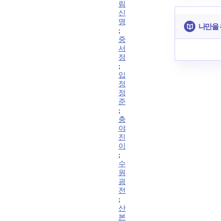
림
신
명
나만을 
;
중
서
정
;
입
정
정
준
;
충
야
진
이
;
수
원
굉
전
;
산
본