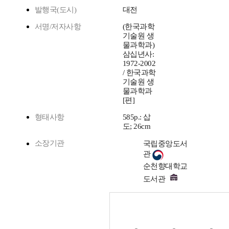
발행국(도시)
대전
서명/저자사항
(한국과학
기술원 생
물과학과)
삼십년사:
1972-2002
/ 한국과학
기술원 생
물과학과
[편]
형태사항
585p.: 삽
도; 26cm
소장기관
국립중앙도서
관
순천향대학교
도서관