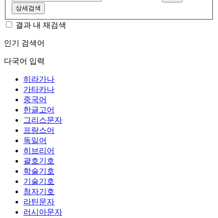
상세검색
결과 내 재검색
인기 검색어
다국어 입력
히라가나
가타카나
중국어
한글고어
그리스문자
프랑스어
독일어
히브리어
괄호기호
학술기호
기술기호
첨자기호
라틴문자
러시아문자