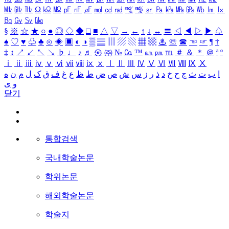
㎒
㎓
㎔
Ω
㏀
㏁
㎊
㎋
㎌
㏖
㏅
㎭
㎮
㎯
㏛
㎩
㎪
㎫
㎬
㏝
㏐
㏓
㏃
㏉
㏜
㏆
§
※
☆
★
○
●
◎
◇
◆
□
■
△
▽
→
←
↑
↓
↔
〓
◁
◀
▷
▶
♤
♠
♡
♥
♧
♣
⊙
◈
▣
◐
◑
▒
▤
▥
▨
▧
▦
▩
♨
☏
☎
☜
☞
¶
†
‡
↕
↗
↙
↖
↘
♭
♩
♪
♬
㉿
㈜
№
㏇
™
㏂
㏘
℡
＃
＆
＊
＠
ª
º
ⅰ
ⅱ
ⅲ
ⅳ
ⅴ
ⅵ
ⅶ
ⅷ
ⅸ
ⅹ
Ⅰ
Ⅱ
Ⅲ
Ⅳ
Ⅴ
Ⅵ
Ⅶ
Ⅷ
Ⅸ
Ⅹ
ا
ب
ت
ث
ج
ح
خ
د
ذ
ر
ز
س
ش
ص
ض
ط
ظ
ع
غ
ف
ق
ک
ل
م
ن
ه
و
ی
닫기
통합검색
국내학술논문
학위논문
해외학술논문
학술지