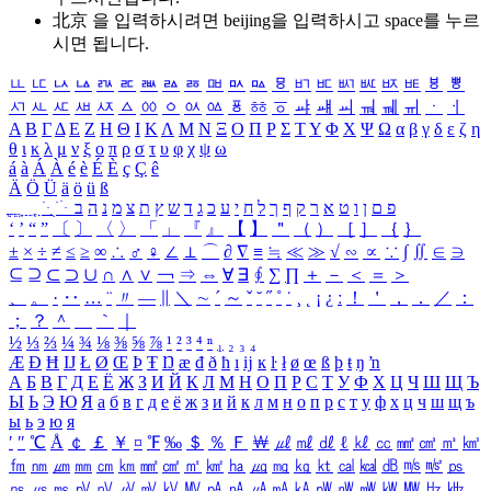
北京 을 입력하시려면
beijing
을 입력하시고 space를 누르
시면 됩니다.
ㅥ
ㅦ
ㅧ
ㅨ
ㅩ
ㅪ
ㅫ
ㅬ
ㅭ
ㅮ
ㅯ
ㅰ
ㅱ
ㅲ
ㅳ
ㅴ
ㅵ
ㅶ
ㅷ
ㅸ
ㅹ
ㅺ
ㅻ
ㅼ
ㅽ
ㅾ
ㅿ
ㆀ
ㆁ
ㆂ
ㆃ
ㆄ
ㆅ
ㆆ
ㆇ
ㆈ
ㆉ
ㆊ
ㆋ
ㆌ
ㆍ
ㆎ
Α
Β
Γ
Δ
Ε
Ζ
Η
Θ
Ι
Κ
Λ
Μ
Ν
Ξ
Ο
Π
Ρ
Σ
Τ
Υ
Φ
Χ
Ψ
Ω
α
β
γ
δ
ε
ζ
η
θ
ι
κ
λ
μ
ν
ξ
ο
π
ρ
σ
τ
υ
φ
χ
ψ
ω
á
à
Á
À
é
è
É
È
ç
Ç
ê
Ä
Ö
Ü
ä
ö
ü
ß
ְ
ֳ
ֲ
ֱ
ָ
ַ
ֵ
ֶ
ִ
ֹ
ּ
ֻ
ׂ
ׁ
ּ
ב
ה
נ
מ
צ
ת
ץ
ש
ד
ג
כ
ע
י
ח
ל
ך
ף
ק
ר
א
ט
ו
ן
ם
פ
‘
’
“
”
〔
〕
〈
〉
「
」
『
』
【
】
＂
（
）
［
］
｛
｝
±
×
÷
≠
≤
≥
∞
∴
♂
♀
∠
⊥
⌒
∂
∇
≡
≒
≪
≫
√
∽
∝
∵
∫
∬
∈
∋
⊆
⊇
⊂
⊃
∪
∩
∧
∨
￢
⇒
⇔
∀
∃
∮
∑
∏
＋
－
＜
＝
＞
、
。
·
‥
…
¨
〃
―
∥
＼
∼
´
～
ˇ
˘
˝
˚
˙
¸
˛
¡
¿
ː
！
＇
，
．
／
：
；
？
＾
＿
｀
｜
½
⅓
⅔
¼
¾
⅛
⅜
⅝
⅞
¹
²
³
⁴
ⁿ
₁
₂
₃
₄
Æ
Ð
Ħ
Ĳ
Ł
Ø
Œ
Þ
Ŧ
Ŋ
æ
đ
ð
ħ
ı
ĳ
ĸ
ŀ
ł
ø
œ
ß
þ
ŧ
ŋ
ŉ
А
Б
В
Г
Д
Е
Ё
Ж
З
И
Й
К
Л
М
Н
О
П
Р
С
Т
У
Ф
Х
Ц
Ч
Ш
Щ
Ъ
Ы
Ь
Э
Ю
Я
а
б
в
г
д
е
ё
ж
з
и
й
к
л
м
н
о
п
р
с
т
у
ф
х
ц
ч
ш
щ
ъ
ы
ь
э
ю
я
′
″
℃
Å
￠
￡
￥
¤
℉
‰
＄
％
Ｆ
￦
㎕
㎖
㎗
ℓ
㎘
㏄
㎣
㎤
㎥
㎦
㎙
㎚
㎛
㎜
㎝
㎞
㎟
㎠
㎡
㎢
㏊
㎍
㎎
㎏
㏏
㎈
㎉
㏈
㎧
㎨
㎰
㎱
㎲
㎳
㎴
㎵
㎶
㎷
㎸
㎹
㎀
㎁
㎂
㎃
㎄
㎺
㎻
㎽
㎾
㎿
㎐
㎑