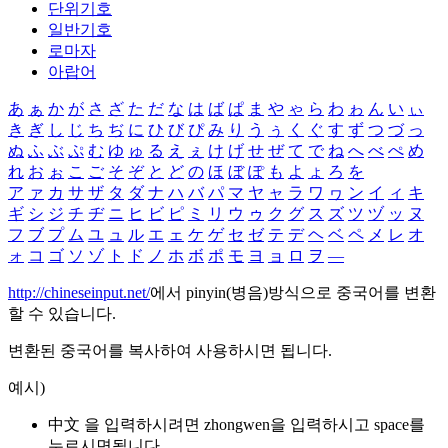
단위기호
일반기호
로마자
아랍어
あ
ぁ
か
が
さ
ざ
た
だ
な
は
ば
ぱ
ま
や
ゃ
ら
わ
ゎ
ん
い
ぃ
き
ぎ
し
じ
ち
ぢ
に
ひ
び
ぴ
み
り
う
ぅ
く
ぐ
す
ず
つ
づ
っ
ぬ
ふ
ぶ
ぷ
む
ゆ
ゅ
る
え
ぇ
け
げ
せ
ぜ
て
で
ね
へ
べ
ぺ
め
れ
お
ぉ
こ
ご
そ
ぞ
と
ど
の
ほ
ぼ
ぽ
も
よ
ょ
ろ
を
ア
ァ
カ
サ
ザ
タ
ダ
ナ
ハ
バ
パ
マ
ヤ
ャ
ラ
ワ
ヮ
ン
イ
ィ
キ
ギ
シ
ジ
チ
ヂ
ニ
ヒ
ビ
ピ
ミ
リ
ウ
ゥ
ク
グ
ス
ズ
ツ
ヅ
ッ
ヌ
フ
ブ
プ
ム
ユ
ュ
ル
エ
ェ
ケ
ゲ
セ
ゼ
テ
デ
ヘ
ベ
ペ
メ
レ
オ
ォ
コ
ゴ
ソ
ゾ
ト
ド
ノ
ホ
ボ
ポ
モ
ヨ
ョ
ロ
ヲ
―
http://chineseinput.net/
에서 pinyin(병음)방식으로 중국어를 변환
할 수 있습니다.
변환된 중국어를 복사하여 사용하시면 됩니다.
예시)
中文 을 입력하시려면
zhongwen
을 입력하시고 space를
누르시면됩니다.