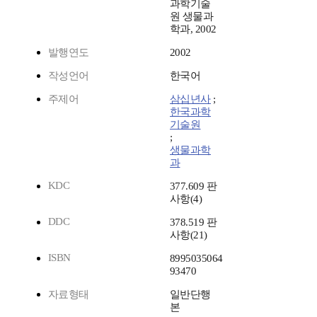
과학기술
원 생물과
학과, 2002
발행연도
2002
작성언어
한국어
주제어
삼십년사
;
한국과학
기술원
;
생물과학
과
KDC
377.609 판
사항(4)
DDC
378.519 판
사항(21)
ISBN
8995035064
93470
자료형태
일반단행
본