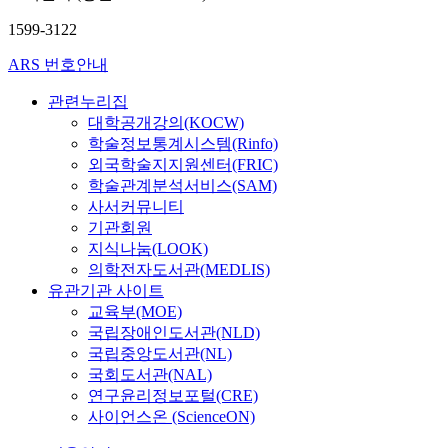
1599-3122
ARS 번호안내
관련누리집
대학공개강의(KOCW)
학술정보통계시스템(Rinfo)
외국학술지지원센터(FRIC)
학술관계분석서비스(SAM)
사서커뮤니티
기관회원
지식나눔(LOOK)
의학전자도서관(MEDLIS)
유관기관 사이트
교육부(MOE)
국립장애인도서관(NLD)
국립중앙도서관(NL)
국회도서관(NAL)
연구윤리정보포털(CRE)
사이언스온 (ScienceON)