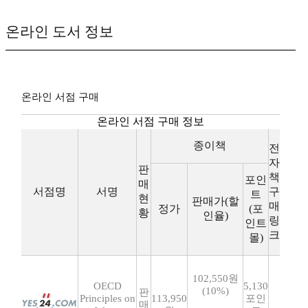
온라인 도서 정보
온라인 서점 구매
온라인 서점 구매 정보
종이책
전
자
판
책
포인
매
서점명
서명
구
트
현
판매가(할
매
정가
(포
황
인율)
링
인트
크
몰)
102,550원
OECD
5,130
(10%)
판
Principles on
113,950
포인
매