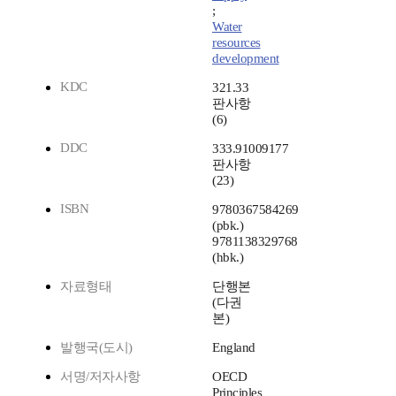
;
Water
resources
development
KDC
321.33
판사항
(6)
DDC
333.91009177
판사항
(23)
ISBN
9780367584269
(pbk.)
9781138329768
(hbk.)
자료형태
단행본
(다권
본)
발행국(도시)
England
서명/저자사항
OECD
Principles