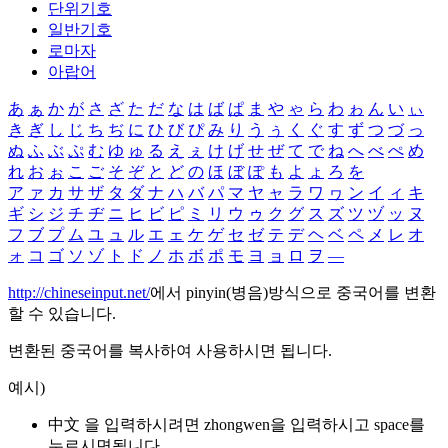
단위기호
일반기호
로마자
아랍어
あ
ぁ
か
が
さ
ざ
た
だ
な
は
ば
ぱ
ま
や
ゃ
ら
わ
ゎ
ん
い
ぃ
き
ぎ
し
じ
ち
ぢ
に
ひ
び
ぴ
み
り
う
ぅ
く
ぐ
す
ず
つ
づ
っ
ぬ
ふ
ぶ
ぷ
む
ゆ
ゅ
る
え
ぇ
け
げ
せ
ぜ
て
で
ね
へ
べ
ぺ
め
れ
お
ぉ
こ
ご
そ
ぞ
と
ど
の
ほ
ぼ
ぽ
も
よ
ょ
ろ
を
ア
ァ
カ
サ
ザ
タ
ダ
ナ
ハ
バ
パ
マ
ヤ
ャ
ラ
ワ
ヮ
ン
イ
ィ
キ
ギ
シ
ジ
チ
ヂ
ニ
ヒ
ビ
ピ
ミ
リ
ウ
ゥ
ク
グ
ス
ズ
ツ
ヅ
ッ
ヌ
フ
ブ
プ
ム
ユ
ュ
ル
エ
ェ
ケ
ゲ
セ
ゼ
テ
デ
ヘ
ベ
ペ
メ
レ
オ
ォ
コ
ゴ
ソ
ゾ
ト
ド
ノ
ホ
ボ
ポ
モ
ヨ
ョ
ロ
ヲ
―
http://chineseinput.net/
에서 pinyin(병음)방식으로 중국어를 변환
할 수 있습니다.
변환된 중국어를 복사하여 사용하시면 됩니다.
예시)
中文 을 입력하시려면
zhongwen
을 입력하시고 space를
누르시면됩니다.