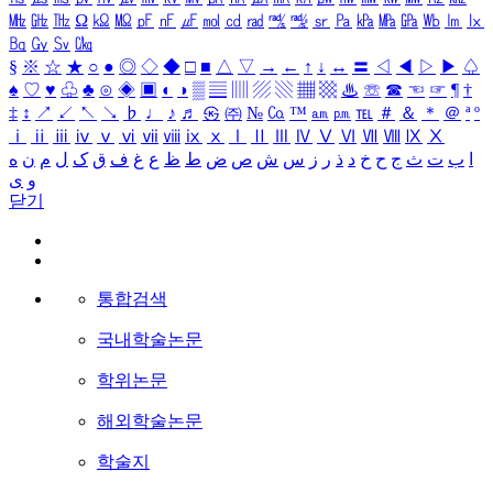
㎒
㎓
㎔
Ω
㏀
㏁
㎊
㎋
㎌
㏖
㏅
㎭
㎮
㎯
㏛
㎩
㎪
㎫
㎬
㏝
㏐
㏓
㏃
㏉
㏜
㏆
§
※
☆
★
○
●
◎
◇
◆
□
■
△
▽
→
←
↑
↓
↔
〓
◁
◀
▷
▶
♤
♠
♡
♥
♧
♣
⊙
◈
▣
◐
◑
▒
▤
▥
▨
▧
▦
▩
♨
☏
☎
☜
☞
¶
†
‡
↕
↗
↙
↖
↘
♭
♩
♪
♬
㉿
㈜
№
㏇
™
㏂
㏘
℡
＃
＆
＊
＠
ª
º
ⅰ
ⅱ
ⅲ
ⅳ
ⅴ
ⅵ
ⅶ
ⅷ
ⅸ
ⅹ
Ⅰ
Ⅱ
Ⅲ
Ⅳ
Ⅴ
Ⅵ
Ⅶ
Ⅷ
Ⅸ
Ⅹ
ا
ب
ت
ث
ج
ح
خ
د
ذ
ر
ز
س
ش
ص
ض
ط
ظ
ع
غ
ف
ق
ک
ل
م
ن
ه
و
ی
닫기
통합검색
국내학술논문
학위논문
해외학술논문
학술지