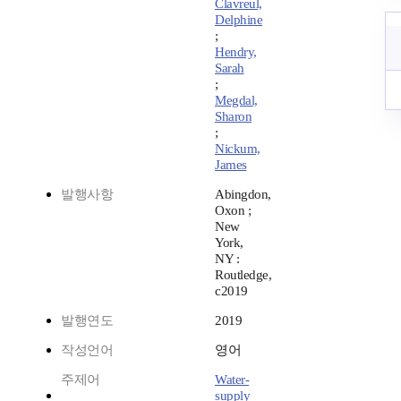
Clavreul,
Delphine
;
Hendry,
Sarah
;
Megdal,
Sharon
;
Nickum,
James
발행사항
Abingdon,
Oxon ;
New
York,
NY :
Routledge,
c2019
발행연도
2019
작성언어
영어
주제어
Water-
supply