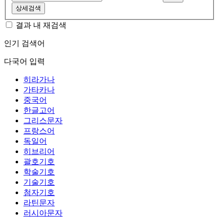
상세검색
결과 내 재검색
인기 검색어
다국어 입력
히라가나
가타카나
중국어
한글고어
그리스문자
프랑스어
독일어
히브리어
괄호기호
학술기호
기술기호
첨자기호
라틴문자
러시아문자