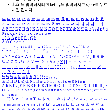
北京 을 입력하시려면
beijing
을 입력하시고 space를 누르
시면 됩니다.
ㅥ
ㅦ
ㅧ
ㅨ
ㅩ
ㅪ
ㅫ
ㅬ
ㅭ
ㅮ
ㅯ
ㅰ
ㅱ
ㅲ
ㅳ
ㅴ
ㅵ
ㅶ
ㅷ
ㅸ
ㅹ
ㅺ
ㅻ
ㅼ
ㅽ
ㅾ
ㅿ
ㆀ
ㆁ
ㆂ
ㆃ
ㆄ
ㆅ
ㆆ
ㆇ
ㆈ
ㆉ
ㆊ
ㆋ
ㆌ
ㆍ
ㆎ
Α
Β
Γ
Δ
Ε
Ζ
Η
Θ
Ι
Κ
Λ
Μ
Ν
Ξ
Ο
Π
Ρ
Σ
Τ
Υ
Φ
Χ
Ψ
Ω
α
β
γ
δ
ε
ζ
η
θ
ι
κ
λ
μ
ν
ξ
ο
π
ρ
σ
τ
υ
φ
χ
ψ
ω
á
à
Á
À
é
è
É
È
ç
Ç
ê
Ä
Ö
Ü
ä
ö
ü
ß
ְ
ֳ
ֲ
ֱ
ָ
ַ
ֵ
ֶ
ִ
ֹ
ּ
ֻ
ׂ
ׁ
ּ
ב
ה
נ
מ
צ
ת
ץ
ש
ד
ג
כ
ע
י
ח
ל
ך
ף
ק
ר
א
ט
ו
ן
ם
פ
‘
’
“
”
〔
〕
〈
〉
「
」
『
』
【
】
＂
（
）
［
］
｛
｝
±
×
÷
≠
≤
≥
∞
∴
♂
♀
∠
⊥
⌒
∂
∇
≡
≒
≪
≫
√
∽
∝
∵
∫
∬
∈
∋
⊆
⊇
⊂
⊃
∪
∩
∧
∨
￢
⇒
⇔
∀
∃
∮
∑
∏
＋
－
＜
＝
＞
、
。
·
‥
…
¨
〃
―
∥
＼
∼
´
～
ˇ
˘
˝
˚
˙
¸
˛
¡
¿
ː
！
＇
，
．
／
：
；
？
＾
＿
｀
｜
½
⅓
⅔
¼
¾
⅛
⅜
⅝
⅞
¹
²
³
⁴
ⁿ
₁
₂
₃
₄
Æ
Ð
Ħ
Ĳ
Ł
Ø
Œ
Þ
Ŧ
Ŋ
æ
đ
ð
ħ
ı
ĳ
ĸ
ŀ
ł
ø
œ
ß
þ
ŧ
ŋ
ŉ
А
Б
В
Г
Д
Е
Ё
Ж
З
И
Й
К
Л
М
Н
О
П
Р
С
Т
У
Ф
Х
Ц
Ч
Ш
Щ
Ъ
Ы
Ь
Э
Ю
Я
а
б
в
г
д
е
ё
ж
з
и
й
к
л
м
н
о
п
р
с
т
у
ф
х
ц
ч
ш
щ
ъ
ы
ь
э
ю
я
′
″
℃
Å
￠
￡
￥
¤
℉
‰
＄
％
Ｆ
￦
㎕
㎖
㎗
ℓ
㎘
㏄
㎣
㎤
㎥
㎦
㎙
㎚
㎛
㎜
㎝
㎞
㎟
㎠
㎡
㎢
㏊
㎍
㎎
㎏
㏏
㎈
㎉
㏈
㎧
㎨
㎰
㎱
㎲
㎳
㎴
㎵
㎶
㎷
㎸
㎹
㎀
㎁
㎂
㎃
㎄
㎺
㎻
㎽
㎾
㎿
㎐
㎑