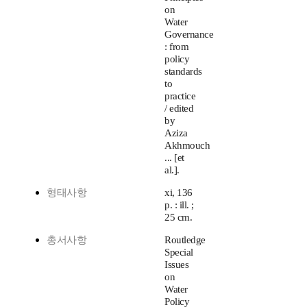
on
Water
Governance
: from
policy
standards
to
practice
/ edited
by
Aziza
Akhmouch
... [et
al.].
형태사항
xi, 136
p. : ill. ;
25 cm.
총서사항
Routledge
Special
Issues
on
Water
Policy