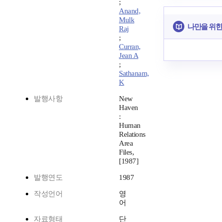
;
Anand,
Mulk
나만을 위한
Raj
;
Curran,
Jean A
;
Sathanam,
K
발행사항
New
Haven
:
Human
Relations
Area
Files,
[1987]
발행연도
1987
작성언어
영
어
자료형태
단