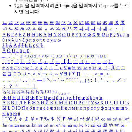
北京 을 입력하시려면
beijing
을 입력하시고 space를 누르
시면 됩니다.
ㅥ
ㅦ
ㅧ
ㅨ
ㅩ
ㅪ
ㅫ
ㅬ
ㅭ
ㅮ
ㅯ
ㅰ
ㅱ
ㅲ
ㅳ
ㅴ
ㅵ
ㅶ
ㅷ
ㅸ
ㅹ
ㅺ
ㅻ
ㅼ
ㅽ
ㅾ
ㅿ
ㆀ
ㆁ
ㆂ
ㆃ
ㆄ
ㆅ
ㆆ
ㆇ
ㆈ
ㆉ
ㆊ
ㆋ
ㆌ
ㆍ
ㆎ
Α
Β
Γ
Δ
Ε
Ζ
Η
Θ
Ι
Κ
Λ
Μ
Ν
Ξ
Ο
Π
Ρ
Σ
Τ
Υ
Φ
Χ
Ψ
Ω
α
β
γ
δ
ε
ζ
η
θ
ι
κ
λ
μ
ν
ξ
ο
π
ρ
σ
τ
υ
φ
χ
ψ
ω
á
à
Á
À
é
è
É
È
ç
Ç
ê
Ä
Ö
Ü
ä
ö
ü
ß
ְ
ֳ
ֲ
ֱ
ָ
ַ
ֵ
ֶ
ִ
ֹ
ּ
ֻ
ׂ
ׁ
ּ
ב
ה
נ
מ
צ
ת
ץ
ש
ד
ג
כ
ע
י
ח
ל
ך
ף
ק
ר
א
ט
ו
ן
ם
פ
‘
’
“
”
〔
〕
〈
〉
「
」
『
』
【
】
＂
（
）
［
］
｛
｝
±
×
÷
≠
≤
≥
∞
∴
♂
♀
∠
⊥
⌒
∂
∇
≡
≒
≪
≫
√
∽
∝
∵
∫
∬
∈
∋
⊆
⊇
⊂
⊃
∪
∩
∧
∨
￢
⇒
⇔
∀
∃
∮
∑
∏
＋
－
＜
＝
＞
、
。
·
‥
…
¨
〃
―
∥
＼
∼
´
～
ˇ
˘
˝
˚
˙
¸
˛
¡
¿
ː
！
＇
，
．
／
：
；
？
＾
＿
｀
｜
½
⅓
⅔
¼
¾
⅛
⅜
⅝
⅞
¹
²
³
⁴
ⁿ
₁
₂
₃
₄
Æ
Ð
Ħ
Ĳ
Ł
Ø
Œ
Þ
Ŧ
Ŋ
æ
đ
ð
ħ
ı
ĳ
ĸ
ŀ
ł
ø
œ
ß
þ
ŧ
ŋ
ŉ
А
Б
В
Г
Д
Е
Ё
Ж
З
И
Й
К
Л
М
Н
О
П
Р
С
Т
У
Ф
Х
Ц
Ч
Ш
Щ
Ъ
Ы
Ь
Э
Ю
Я
а
б
в
г
д
е
ё
ж
з
и
й
к
л
м
н
о
п
р
с
т
у
ф
х
ц
ч
ш
щ
ъ
ы
ь
э
ю
я
′
″
℃
Å
￠
￡
￥
¤
℉
‰
＄
％
Ｆ
￦
㎕
㎖
㎗
ℓ
㎘
㏄
㎣
㎤
㎥
㎦
㎙
㎚
㎛
㎜
㎝
㎞
㎟
㎠
㎡
㎢
㏊
㎍
㎎
㎏
㏏
㎈
㎉
㏈
㎧
㎨
㎰
㎱
㎲
㎳
㎴
㎵
㎶
㎷
㎸
㎹
㎀
㎁
㎂
㎃
㎄
㎺
㎻
㎽
㎾
㎿
㎐
㎑