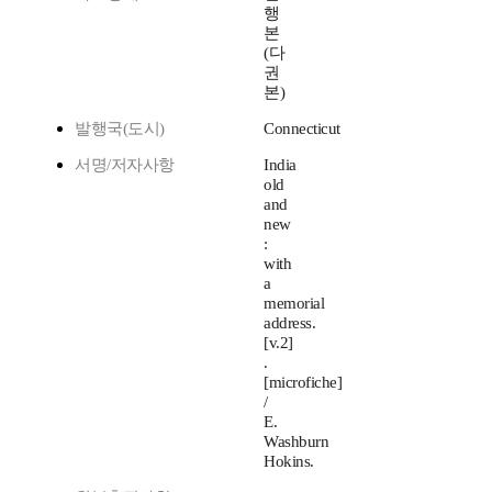
행
본
(다
권
본)
발행국(도시)
Connecticut
서명/저자사항
India
old
and
new
:
with
a
memorial
address.
[v.2]
.
[microfiche]
/
E.
Washburn
Hokins.