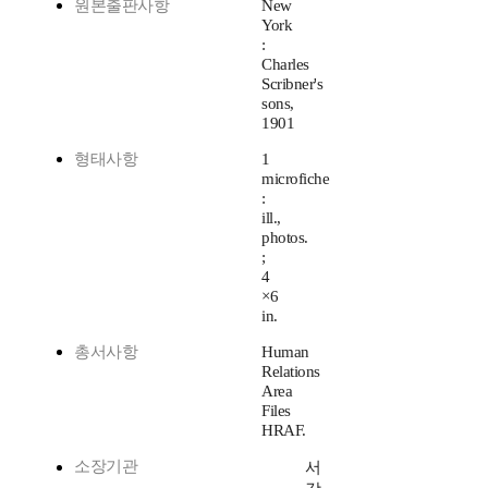
원본출판사항
New
York
:
Charles
Scribner's
sons,
1901
형태사항
1
microfiche
:
ill.,
photos.
;
4
×6
in.
총서사항
Human
Relations
Area
Files
HRAF.
소장기관
서