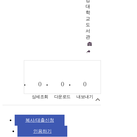
강
대
학
교
도
서
관
0
0
0
상세조회
다운로드
내보내기
복사/대출신청
인용하기