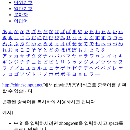
단위기호
일반기호
로마자
아랍어
あ
ぁ
か
が
さ
ざ
た
だ
な
は
ば
ぱ
ま
や
ゃ
ら
わ
ゎ
ん
い
ぃ
き
ぎ
し
じ
ち
ぢ
に
ひ
び
ぴ
み
り
う
ぅ
く
ぐ
す
ず
つ
づ
っ
ぬ
ふ
ぶ
ぷ
む
ゆ
ゅ
る
え
ぇ
け
げ
せ
ぜ
て
で
ね
へ
べ
ぺ
め
れ
お
ぉ
こ
ご
そ
ぞ
と
ど
の
ほ
ぼ
ぽ
も
よ
ょ
ろ
を
ア
ァ
カ
サ
ザ
タ
ダ
ナ
ハ
バ
パ
マ
ヤ
ャ
ラ
ワ
ヮ
ン
イ
ィ
キ
ギ
シ
ジ
チ
ヂ
ニ
ヒ
ビ
ピ
ミ
リ
ウ
ゥ
ク
グ
ス
ズ
ツ
ヅ
ッ
ヌ
フ
ブ
プ
ム
ユ
ュ
ル
エ
ェ
ケ
ゲ
セ
ゼ
テ
デ
ヘ
ベ
ペ
メ
レ
オ
ォ
コ
ゴ
ソ
ゾ
ト
ド
ノ
ホ
ボ
ポ
モ
ヨ
ョ
ロ
ヲ
―
http://chineseinput.net/
에서 pinyin(병음)방식으로 중국어를 변환
할 수 있습니다.
변환된 중국어를 복사하여 사용하시면 됩니다.
예시)
中文 을 입력하시려면
zhongwen
을 입력하시고 space를
누르시면됩니다.