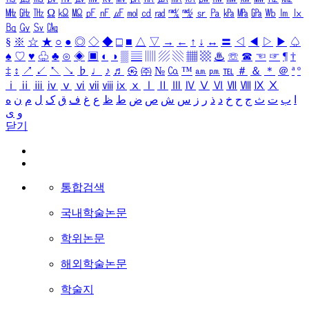
㎒
㎓
㎔
Ω
㏀
㏁
㎊
㎋
㎌
㏖
㏅
㎭
㎮
㎯
㏛
㎩
㎪
㎫
㎬
㏝
㏐
㏓
㏃
㏉
㏜
㏆
§
※
☆
★
○
●
◎
◇
◆
□
■
△
▽
→
←
↑
↓
↔
〓
◁
◀
▷
▶
♤
♠
♡
♥
♧
♣
⊙
◈
▣
◐
◑
▒
▤
▥
▨
▧
▦
▩
♨
☏
☎
☜
☞
¶
†
‡
↕
↗
↙
↖
↘
♭
♩
♪
♬
㉿
㈜
№
㏇
™
㏂
㏘
℡
＃
＆
＊
＠
ª
º
ⅰ
ⅱ
ⅲ
ⅳ
ⅴ
ⅵ
ⅶ
ⅷ
ⅸ
ⅹ
Ⅰ
Ⅱ
Ⅲ
Ⅳ
Ⅴ
Ⅵ
Ⅶ
Ⅷ
Ⅸ
Ⅹ
ا
ب
ت
ث
ج
ح
خ
د
ذ
ر
ز
س
ش
ص
ض
ط
ظ
ع
غ
ف
ق
ک
ل
م
ن
ه
و
ی
닫기
통합검색
국내학술논문
학위논문
해외학술논문
학술지