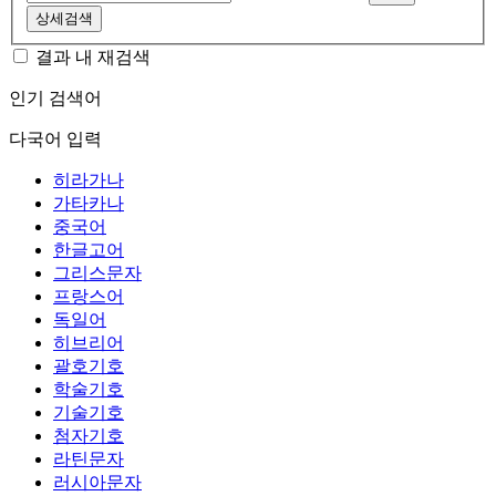
상세검색
결과 내 재검색
인기 검색어
다국어 입력
히라가나
가타카나
중국어
한글고어
그리스문자
프랑스어
독일어
히브리어
괄호기호
학술기호
기술기호
첨자기호
라틴문자
러시아문자