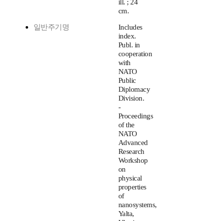
ill. ; 24
cm.
일반주기명
Includes
index.
Publ. in
cooperation
with
NATO
Public
Diplomacy
Division.
-
Proceedings
of the
NATO
Advanced
Research
Workshop
on
physical
properties
of
nanosystems,
Yalta,