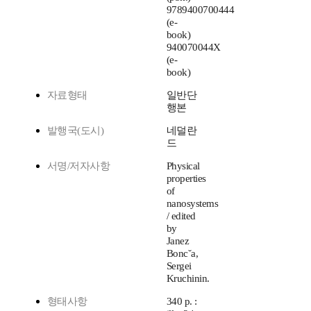
9789400700444
(e-
book)
940070044X
(e-
book)
자료형태
일반단
행본
발행국(도시)
네덜란
드
서명/저자사항
Physical
properties
of
nanosystems
/ edited
by
Janez
Bonc˘a,
Sergei
Kruchinin.
형태사항
340 p. :