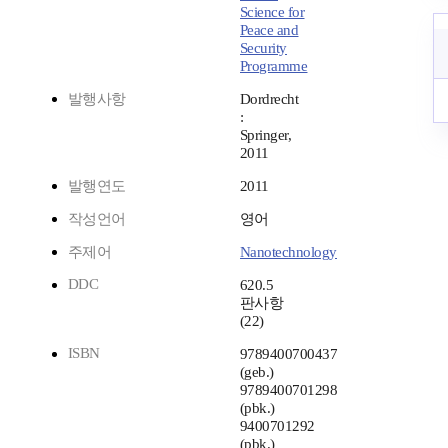
Science for
Peace and
Security
Programme
발행사항
Dordrecht
:
Springer,
2011
발행연도
2011
작성언어
영어
주제어
Nanotechnology
DDC
620.5
판사항
(22)
ISBN
9789400700437
(geb.)
9789400701298
(pbk.)
9400701292
(pbk.)