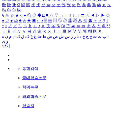
㎒
㎓
㎔
Ω
㏀
㏁
㎊
㎋
㎌
㏖
㏅
㎭
㎮
㎯
㏛
㎩
㎪
㎫
㎬
㏝
㏐
㏓
㏃
㏉
㏜
㏆
§
※
☆
★
○
●
◎
◇
◆
□
■
△
▽
→
←
↑
↓
↔
〓
◁
◀
▷
▶
♤
♠
♡
♥
♧
♣
⊙
◈
▣
◐
◑
▒
▤
▥
▨
▧
▦
▩
♨
☏
☎
☜
☞
¶
†
‡
↕
↗
↙
↖
↘
♭
♩
♪
♬
㉿
㈜
№
㏇
™
㏂
㏘
℡
＃
＆
＊
＠
ª
º
ⅰ
ⅱ
ⅲ
ⅳ
ⅴ
ⅵ
ⅶ
ⅷ
ⅸ
ⅹ
Ⅰ
Ⅱ
Ⅲ
Ⅳ
Ⅴ
Ⅵ
Ⅶ
Ⅷ
Ⅸ
Ⅹ
ا
ب
ت
ث
ج
ح
خ
د
ذ
ر
ز
س
ش
ص
ض
ط
ظ
ع
غ
ف
ق
ک
ل
م
ن
ه
و
ی
닫기
통합검색
국내학술논문
학위논문
해외학술논문
학술지