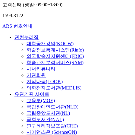
고객센터 (평일: 09:00~18:00)
1599-3122
ARS 번호안내
관련누리집
대학공개강의(KOCW)
학술정보통계시스템(Rinfo)
외국학술지지원센터(FRIC)
학술관계분석서비스(SAM)
사서커뮤니티
기관회원
지식나눔(LOOK)
의학전자도서관(MEDLIS)
유관기관 사이트
교육부(MOE)
국립장애인도서관(NLD)
국립중앙도서관(NL)
국회도서관(NAL)
연구윤리정보포털(CRE)
사이언스온 (ScienceON)