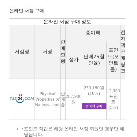
온라인 서점 구매
온라인 서점 구매 정보
전
종이책
자
판
책
매
포인
서점명
서명
구
현
판매가(할
트(포
매
정가
황
인율)
인트
링
몰)
크
259,180원
12,960
(10%)
Physical
판
287,980
포인
Properties of
매
원
트
Nanosystems
중
(5%)
포인트 적립은 해당 온라인 서점 회원인 경우만 해
당됩니다.