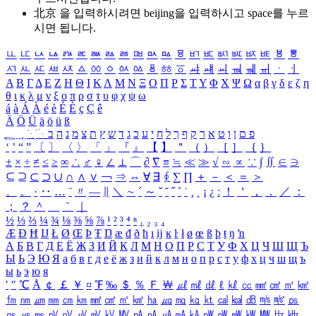
北京 을 입력하시려면
beijing
을 입력하시고 space를 누르
시면 됩니다.
ㅥ
ㅦ
ㅧ
ㅨ
ㅩ
ㅪ
ㅫ
ㅬ
ㅭ
ㅮ
ㅯ
ㅰ
ㅱ
ㅲ
ㅳ
ㅴ
ㅵ
ㅶ
ㅷ
ㅸ
ㅹ
ㅺ
ㅻ
ㅼ
ㅽ
ㅾ
ㅿ
ㆀ
ㆁ
ㆂ
ㆃ
ㆄ
ㆅ
ㆆ
ㆇ
ㆈ
ㆉ
ㆊ
ㆋ
ㆌ
ㆍ
ㆎ
Α
Β
Γ
Δ
Ε
Ζ
Η
Θ
Ι
Κ
Λ
Μ
Ν
Ξ
Ο
Π
Ρ
Σ
Τ
Υ
Φ
Χ
Ψ
Ω
α
β
γ
δ
ε
ζ
η
θ
ι
κ
λ
μ
ν
ξ
ο
π
ρ
σ
τ
υ
φ
χ
ψ
ω
á
à
Á
À
é
è
É
È
ç
Ç
ê
Ä
Ö
Ü
ä
ö
ü
ß
ְ
ֳ
ֲ
ֱ
ָ
ַ
ֵ
ֶ
ִ
ֹ
ּ
ֻ
ׂ
ׁ
ּ
ב
ה
נ
מ
צ
ת
ץ
ש
ד
ג
כ
ע
י
ח
ל
ך
ף
ק
ר
א
ט
ו
ן
ם
פ
‘
’
“
”
〔
〕
〈
〉
「
」
『
』
【
】
＂
（
）
［
］
｛
｝
±
×
÷
≠
≤
≥
∞
∴
♂
♀
∠
⊥
⌒
∂
∇
≡
≒
≪
≫
√
∽
∝
∵
∫
∬
∈
∋
⊆
⊇
⊂
⊃
∪
∩
∧
∨
￢
⇒
⇔
∀
∃
∮
∑
∏
＋
－
＜
＝
＞
、
。
·
‥
…
¨
〃
―
∥
＼
∼
´
～
ˇ
˘
˝
˚
˙
¸
˛
¡
¿
ː
！
＇
，
．
／
：
；
？
＾
＿
｀
｜
½
⅓
⅔
¼
¾
⅛
⅜
⅝
⅞
¹
²
³
⁴
ⁿ
₁
₂
₃
₄
Æ
Ð
Ħ
Ĳ
Ł
Ø
Œ
Þ
Ŧ
Ŋ
æ
đ
ð
ħ
ı
ĳ
ĸ
ŀ
ł
ø
œ
ß
þ
ŧ
ŋ
ŉ
А
Б
В
Г
Д
Е
Ё
Ж
З
И
Й
К
Л
М
Н
О
П
Р
С
Т
У
Ф
Х
Ц
Ч
Ш
Щ
Ъ
Ы
Ь
Э
Ю
Я
а
б
в
г
д
е
ё
ж
з
и
й
к
л
м
н
о
п
р
с
т
у
ф
х
ц
ч
ш
щ
ъ
ы
ь
э
ю
я
′
″
℃
Å
￠
￡
￥
¤
℉
‰
＄
％
Ｆ
￦
㎕
㎖
㎗
ℓ
㎘
㏄
㎣
㎤
㎥
㎦
㎙
㎚
㎛
㎜
㎝
㎞
㎟
㎠
㎡
㎢
㏊
㎍
㎎
㎏
㏏
㎈
㎉
㏈
㎧
㎨
㎰
㎱
㎲
㎳
㎴
㎵
㎶
㎷
㎸
㎹
㎀
㎁
㎂
㎃
㎄
㎺
㎻
㎽
㎾
㎿
㎐
㎑