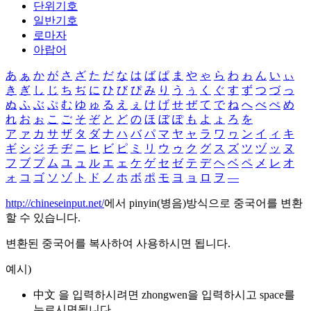
단위기호
일반기호
로마자
아랍어
あ
ぁ
か
が
さ
ざ
た
だ
な
は
ば
ぱ
ま
や
ゃ
ら
わ
ゎ
ん
い
ぃ
き
ぎ
し
じ
ち
ぢ
に
ひ
び
ぴ
み
り
う
ぅ
く
ぐ
す
ず
つ
づ
っ
ぬ
ふ
ぶ
ぷ
む
ゆ
ゅ
る
え
ぇ
け
げ
せ
ぜ
て
で
ね
へ
べ
ぺ
め
れ
お
ぉ
こ
ご
そ
ぞ
と
ど
の
ほ
ぼ
ぽ
も
よ
ょ
ろ
を
ア
ァ
カ
サ
ザ
タ
ダ
ナ
ハ
バ
パ
マ
ヤ
ャ
ラ
ワ
ヮ
ン
イ
ィ
キ
ギ
シ
ジ
チ
ヂ
ニ
ヒ
ビ
ピ
ミ
リ
ウ
ゥ
ク
グ
ス
ズ
ツ
ヅ
ッ
ヌ
フ
ブ
プ
ム
ユ
ュ
ル
エ
ェ
ケ
ゲ
セ
ゼ
テ
デ
ヘ
ベ
ペ
メ
レ
オ
ォ
コ
ゴ
ソ
ゾ
ト
ド
ノ
ホ
ボ
ポ
モ
ヨ
ョ
ロ
ヲ
―
http://chineseinput.net/
에서 pinyin(병음)방식으로 중국어를 변환
할 수 있습니다.
변환된 중국어를 복사하여 사용하시면 됩니다.
예시)
中文 을 입력하시려면
zhongwen
을 입력하시고 space를
누르시면됩니다.