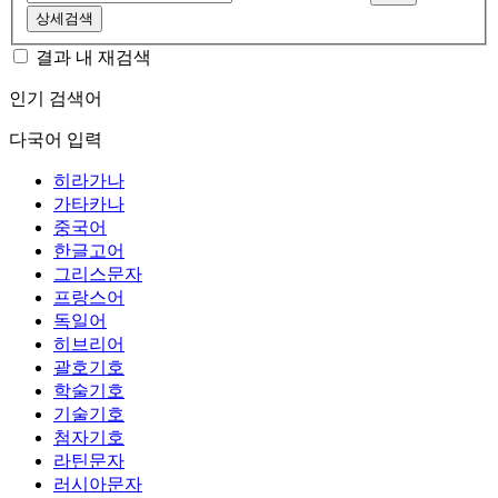
상세검색
결과 내 재검색
인기 검색어
다국어 입력
히라가나
가타카나
중국어
한글고어
그리스문자
프랑스어
독일어
히브리어
괄호기호
학술기호
기술기호
첨자기호
라틴문자
러시아문자