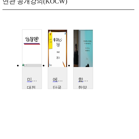
연관 공개강의(KOCW)
미래를여는나노기술
에너지나노소재기술론
합성생물공학
대전
단국
한양
대학
대학
대학
교
교
교
김
이
홍
경
근
종
남
재
욱