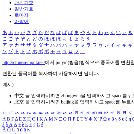
단위기호
일반기호
로마자
아랍어
あ
ぁ
か
が
さ
ざ
た
だ
な
は
ば
ぱ
ま
や
ゃ
ら
わ
ゎ
ん
い
ぃ
き
こ
ご
そ
ぞ
と
ど
の
ほ
ぼ
ぽ
も
よ
ょ
ろ
を
ア
ァ
カ
サ
ザ
タ
ダ
ナ
ハ
バ
パ
マ
ヤ
ャ
ラ
ワ
ヮ
ン
イ
ィ
キ
ギ
ソ
ゾ
ト
ド
ノ
ホ
ボ
ポ
モ
ヨ
ョ
ロ
ヲ
―
http://chineseinput.net/
에서 pinyin(병음)방식으로 중국어를 변환
변환된 중국어를 복사하여 사용하시면 됩니다.
예시)
中文 을 입력하시려면
zhongwen
을 입력하시고 space를
北京 을 입력하시려면
beijing
을 입력하시고 space를 누르
ㅥ
ㅦ
ㅧ
ㅨ
ㅩ
ㅪ
ㅫ
ㅬ
ㅭ
ㅮ
ㅯ
ㅰ
ㅱ
ㅲ
ㅳ
ㅴ
ㅵ
ㅶ
ㅷ
ㅸ
ㅹ
ㅺ
Α
Β
Γ
Δ
Ε
Ζ
Η
Θ
Ι
Κ
Λ
Μ
Ν
Ξ
Ο
Π
Ρ
Σ
Τ
Υ
Φ
Χ
Ψ
Ω
α
β
γ
δ
ε
ζ
η
á
à
Á
À
é
è
É
È
ç
Ç
ê
Ä
Ö
Ü
ä
ö
ü
ß