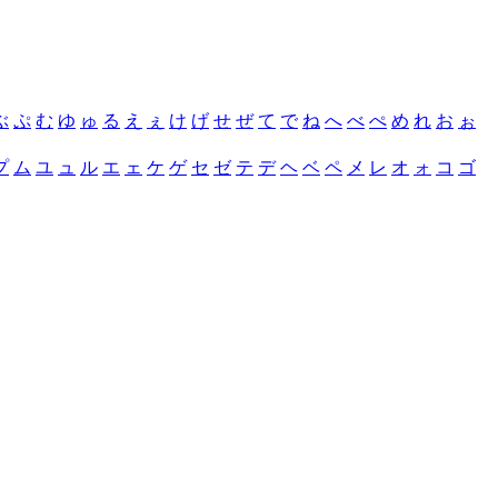
ぶ
ぷ
む
ゆ
ゅ
る
え
ぇ
け
げ
せ
ぜ
て
で
ね
へ
べ
ぺ
め
れ
お
ぉ
プ
ム
ユ
ュ
ル
エ
ェ
ケ
ゲ
セ
ゼ
テ
デ
ヘ
ベ
ペ
メ
レ
オ
ォ
コ
ゴ