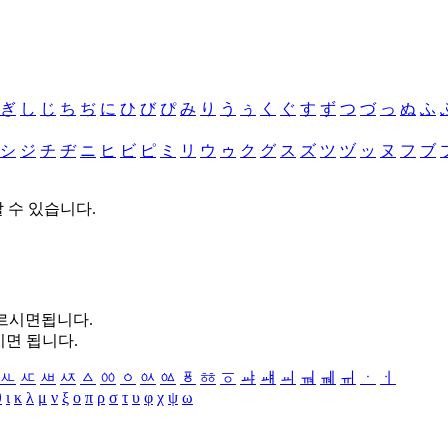
ぎ
し
じ
ち
ぢ
に
ひ
び
ぴ
み
り
う
ぅ
く
ぐ
す
ず
つ
づ
っ
ぬ
ふ
シ
ジ
チ
ヂ
ニ
ヒ
ビ
ピ
ミ
リ
ウ
ゥ
ク
グ
ス
ズ
ツ
ヅ
ッ
ヌ
フ
ブ
할 수 있습니다.
누르시면됩니다.
시면 됩니다.
ㅻ
ㅼ
ㅽ
ㅾ
ㅿ
ㆀ
ㆁ
ㆂ
ㆃ
ㆄ
ㆅ
ㆆ
ㆇ
ㆈ
ㆉ
ㆊ
ㆋ
ㆌ
ㆍ
ㆎ
θ
ι
κ
λ
μ
ν
ξ
ο
π
ρ
σ
τ
υ
φ
χ
ψ
ω