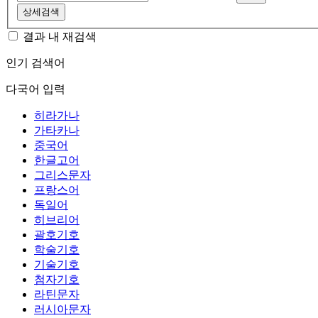
상세검색
결과 내 재검색
인기 검색어
다국어 입력
히라가나
가타카나
중국어
한글고어
그리스문자
프랑스어
독일어
히브리어
괄호기호
학술기호
기술기호
첨자기호
라틴문자
러시아문자