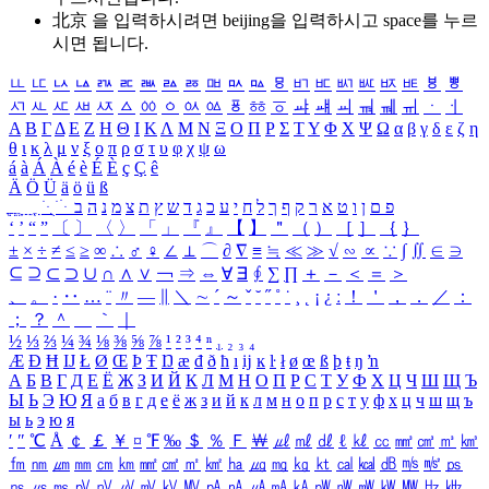
北京 을 입력하시려면
beijing
을 입력하시고 space를 누르
시면 됩니다.
ㅥ
ㅦ
ㅧ
ㅨ
ㅩ
ㅪ
ㅫ
ㅬ
ㅭ
ㅮ
ㅯ
ㅰ
ㅱ
ㅲ
ㅳ
ㅴ
ㅵ
ㅶ
ㅷ
ㅸ
ㅹ
ㅺ
ㅻ
ㅼ
ㅽ
ㅾ
ㅿ
ㆀ
ㆁ
ㆂ
ㆃ
ㆄ
ㆅ
ㆆ
ㆇ
ㆈ
ㆉ
ㆊ
ㆋ
ㆌ
ㆍ
ㆎ
Α
Β
Γ
Δ
Ε
Ζ
Η
Θ
Ι
Κ
Λ
Μ
Ν
Ξ
Ο
Π
Ρ
Σ
Τ
Υ
Φ
Χ
Ψ
Ω
α
β
γ
δ
ε
ζ
η
θ
ι
κ
λ
μ
ν
ξ
ο
π
ρ
σ
τ
υ
φ
χ
ψ
ω
á
à
Á
À
é
è
É
È
ç
Ç
ê
Ä
Ö
Ü
ä
ö
ü
ß
ְ
ֳ
ֲ
ֱ
ָ
ַ
ֵ
ֶ
ִ
ֹ
ּ
ֻ
ׂ
ׁ
ּ
ב
ה
נ
מ
צ
ת
ץ
ש
ד
ג
כ
ע
י
ח
ל
ך
ף
ק
ר
א
ט
ו
ן
ם
פ
‘
’
“
”
〔
〕
〈
〉
「
」
『
』
【
】
＂
（
）
［
］
｛
｝
±
×
÷
≠
≤
≥
∞
∴
♂
♀
∠
⊥
⌒
∂
∇
≡
≒
≪
≫
√
∽
∝
∵
∫
∬
∈
∋
⊆
⊇
⊂
⊃
∪
∩
∧
∨
￢
⇒
⇔
∀
∃
∮
∑
∏
＋
－
＜
＝
＞
、
。
·
‥
…
¨
〃
―
∥
＼
∼
´
～
ˇ
˘
˝
˚
˙
¸
˛
¡
¿
ː
！
＇
，
．
／
：
；
？
＾
＿
｀
｜
½
⅓
⅔
¼
¾
⅛
⅜
⅝
⅞
¹
²
³
⁴
ⁿ
₁
₂
₃
₄
Æ
Ð
Ħ
Ĳ
Ł
Ø
Œ
Þ
Ŧ
Ŋ
æ
đ
ð
ħ
ı
ĳ
ĸ
ŀ
ł
ø
œ
ß
þ
ŧ
ŋ
ŉ
А
Б
В
Г
Д
Е
Ё
Ж
З
И
Й
К
Л
М
Н
О
П
Р
С
Т
У
Ф
Х
Ц
Ч
Ш
Щ
Ъ
Ы
Ь
Э
Ю
Я
а
б
в
г
д
е
ё
ж
з
и
й
к
л
м
н
о
п
р
с
т
у
ф
х
ц
ч
ш
щ
ъ
ы
ь
э
ю
я
′
″
℃
Å
￠
￡
￥
¤
℉
‰
＄
％
Ｆ
￦
㎕
㎖
㎗
ℓ
㎘
㏄
㎣
㎤
㎥
㎦
㎙
㎚
㎛
㎜
㎝
㎞
㎟
㎠
㎡
㎢
㏊
㎍
㎎
㎏
㏏
㎈
㎉
㏈
㎧
㎨
㎰
㎱
㎲
㎳
㎴
㎵
㎶
㎷
㎸
㎹
㎀
㎁
㎂
㎃
㎄
㎺
㎻
㎽
㎾
㎿
㎐
㎑