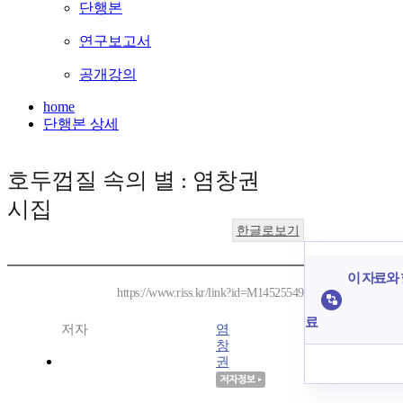
단행본
연구보고서
공개강의
home
단행본 상세
호두껍질 속의 별 : 염창권
시집
한글로보기
이 자료와 
https://www.riss.kr/link?id=M14525549
료
저자
염
창
권