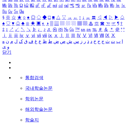
㎒
㎓
㎔
Ω
㏀
㏁
㎊
㎋
㎌
㏖
㏅
㎭
㎮
㎯
㏛
㎩
㎪
㎫
㎬
㏝
㏐
㏓
㏃
㏉
㏜
㏆
§
※
☆
★
○
●
◎
◇
◆
□
■
△
▽
→
←
↑
↓
↔
〓
◁
◀
▷
▶
♤
♠
♡
♥
♧
♣
⊙
◈
▣
◐
◑
▒
▤
▥
▨
▧
▦
▩
♨
☏
☎
☜
☞
¶
†
‡
↕
↗
↙
↖
↘
♭
♩
♪
♬
㉿
㈜
№
㏇
™
㏂
㏘
℡
＃
＆
＊
＠
ª
º
ⅰ
ⅱ
ⅲ
ⅳ
ⅴ
ⅵ
ⅶ
ⅷ
ⅸ
ⅹ
Ⅰ
Ⅱ
Ⅲ
Ⅳ
Ⅴ
Ⅵ
Ⅶ
Ⅷ
Ⅸ
Ⅹ
ا
ب
ت
ث
ج
ح
خ
د
ذ
ر
ز
س
ش
ص
ض
ط
ظ
ع
غ
ف
ق
ک
ل
م
ن
ه
و
ی
닫기
통합검색
국내학술논문
학위논문
해외학술논문
학술지