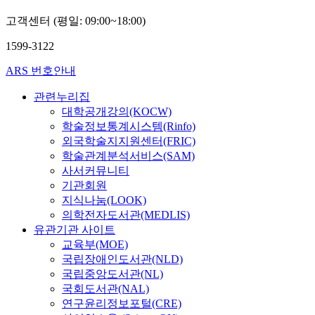
고객센터 (평일: 09:00~18:00)
1599-3122
ARS 번호안내
관련누리집
대학공개강의(KOCW)
학술정보통계시스템(Rinfo)
외국학술지지원센터(FRIC)
학술관계분석서비스(SAM)
사서커뮤니티
기관회원
지식나눔(LOOK)
의학전자도서관(MEDLIS)
유관기관 사이트
교육부(MOE)
국립장애인도서관(NLD)
국립중앙도서관(NL)
국회도서관(NAL)
연구윤리정보포털(CRE)