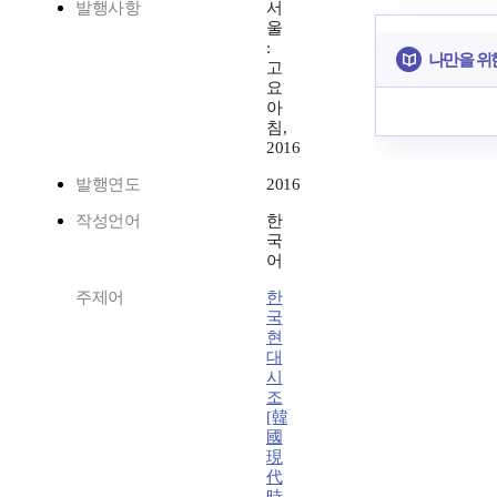
발행사항
서
울
:
나만을 위
고
요
아
침,
2016
발행연도
2016
작성언어
한
국
어
주제어
한
국
현
대
시
조
[韓
國
現
代