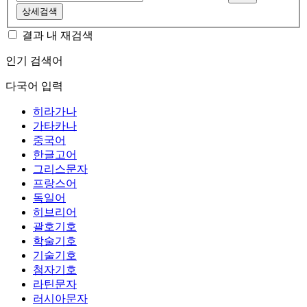
상세검색
결과 내 재검색
인기 검색어
다국어 입력
히라가나
가타카나
중국어
한글고어
그리스문자
프랑스어
독일어
히브리어
괄호기호
학술기호
기술기호
첨자기호
라틴문자
러시아문자