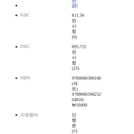
時
調]
KDC
811.36
판
사
항
(6)
DDC
895.715
판
사
항
(23)
ISBN
9788960398160
(세
트)
9788960398252
04810:
₩10000
자료형태
단
행
본
(다