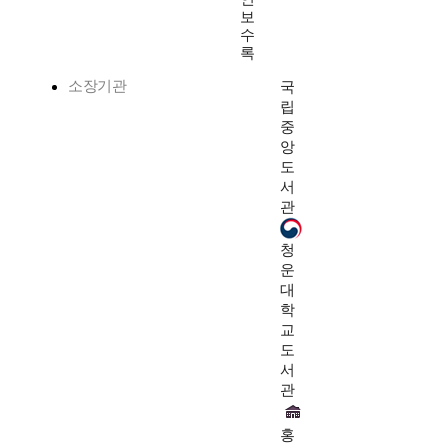
보
수
록
소장기관
국
립
중
앙
도
서
관
청
운
대
학
교
도
서
관
홍