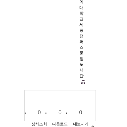
익
대
학
교
세
종
캠
퍼
스
문
정
도
서
관
0
0
0
상세조회
다운로드
내보내기