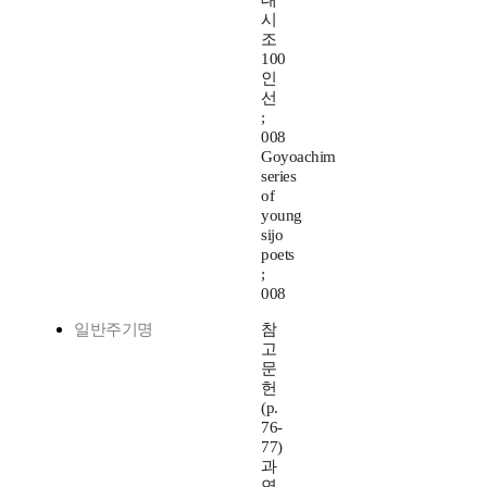
대
시
조
100
인
선
;
008
Goyoachim
series
of
young
sijo
poets
;
008
일반주기명
참
고
문
헌
(p.
76-
77)
과
연