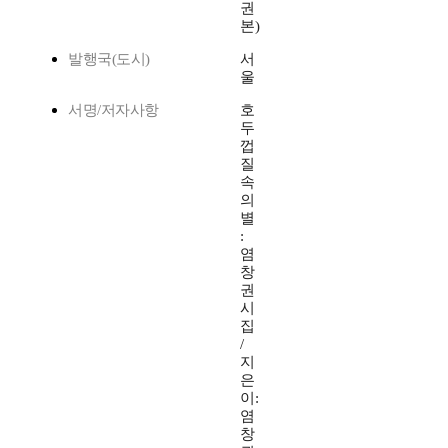
권
본)
발행국(도시)
서
울
서명/저자사항
호
두
껍
질
속
의
별
:
염
창
권
시
집
/
지
은
이:
염
창