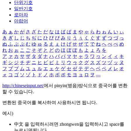
단위기호
일반기호
로마자
아랍어
あ
ぁ
か
が
さ
ざ
た
だ
な
は
ば
ぱ
ま
や
ゃ
ら
わ
ゎ
ん
い
ぃ
き
ぎ
し
じ
ち
ぢ
に
ひ
び
ぴ
み
り
う
ぅ
く
ぐ
す
ず
つ
づ
っ
ぬ
ふ
ぶ
ぷ
む
ゆ
ゅ
る
え
ぇ
け
げ
せ
ぜ
て
で
ね
へ
べ
ぺ
め
れ
お
ぉ
こ
ご
そ
ぞ
と
ど
の
ほ
ぼ
ぽ
も
よ
ょ
ろ
を
ア
ァ
カ
サ
ザ
タ
ダ
ナ
ハ
バ
パ
マ
ヤ
ャ
ラ
ワ
ヮ
ン
イ
ィ
キ
ギ
シ
ジ
チ
ヂ
ニ
ヒ
ビ
ピ
ミ
リ
ウ
ゥ
ク
グ
ス
ズ
ツ
ヅ
ッ
ヌ
フ
ブ
プ
ム
ユ
ュ
ル
エ
ェ
ケ
ゲ
セ
ゼ
テ
デ
ヘ
ベ
ペ
メ
レ
オ
ォ
コ
ゴ
ソ
ゾ
ト
ド
ノ
ホ
ボ
ポ
モ
ヨ
ョ
ロ
ヲ
―
http://chineseinput.net/
에서 pinyin(병음)방식으로 중국어를 변환
할 수 있습니다.
변환된 중국어를 복사하여 사용하시면 됩니다.
예시)
中文 을 입력하시려면
zhongwen
을 입력하시고 space를
누르시면됩니다.