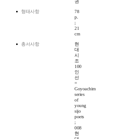
권
형태사항
78
p.
;
21
cm
총서사항
현
대
시
조
100
인
선
=
Goyoachim
series
of
young
sijo
poets
;
008
현