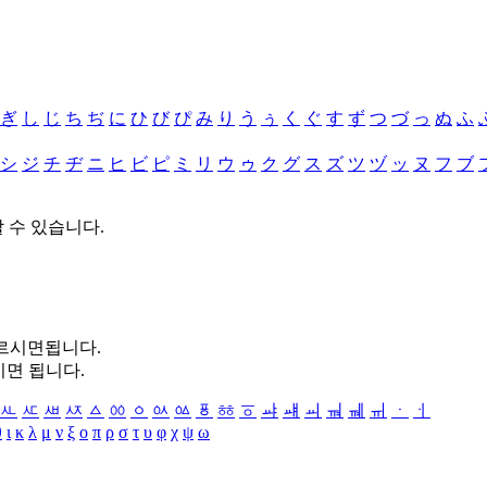
ぎ
し
じ
ち
ぢ
に
ひ
び
ぴ
み
り
う
ぅ
く
ぐ
す
ず
つ
づ
っ
ぬ
ふ
シ
ジ
チ
ヂ
ニ
ヒ
ビ
ピ
ミ
リ
ウ
ゥ
ク
グ
ス
ズ
ツ
ヅ
ッ
ヌ
フ
ブ
할 수 있습니다.
누르시면됩니다.
시면 됩니다.
ㅻ
ㅼ
ㅽ
ㅾ
ㅿ
ㆀ
ㆁ
ㆂ
ㆃ
ㆄ
ㆅ
ㆆ
ㆇ
ㆈ
ㆉ
ㆊ
ㆋ
ㆌ
ㆍ
ㆎ
θ
ι
κ
λ
μ
ν
ξ
ο
π
ρ
σ
τ
υ
φ
χ
ψ
ω