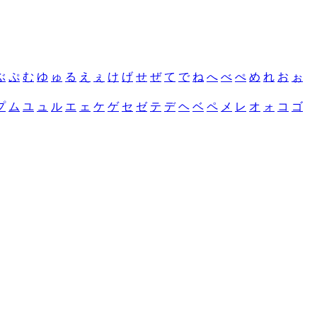
ぶ
ぷ
む
ゆ
ゅ
る
え
ぇ
け
げ
せ
ぜ
て
で
ね
へ
べ
ぺ
め
れ
お
ぉ
プ
ム
ユ
ュ
ル
エ
ェ
ケ
ゲ
セ
ゼ
テ
デ
ヘ
ベ
ペ
メ
レ
オ
ォ
コ
ゴ