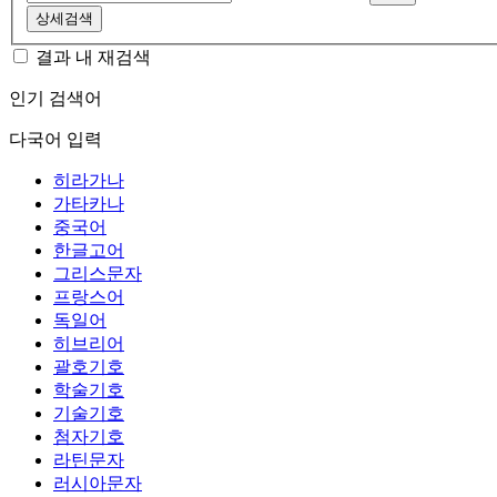
상세검색
결과 내 재검색
인기 검색어
다국어 입력
히라가나
가타카나
중국어
한글고어
그리스문자
프랑스어
독일어
히브리어
괄호기호
학술기호
기술기호
첨자기호
라틴문자
러시아문자