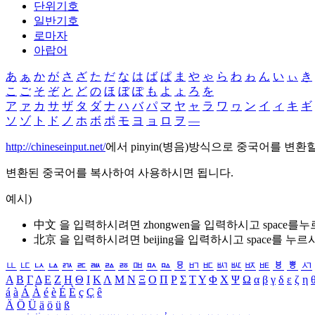
단위기호
일반기호
로마자
아랍어
あ
ぁ
か
が
さ
ざ
た
だ
な
は
ば
ぱ
ま
や
ゃ
ら
わ
ゎ
ん
い
ぃ
き
こ
ご
そ
ぞ
と
ど
の
ほ
ぼ
ぽ
も
よ
ょ
ろ
を
ア
ァ
カ
サ
ザ
タ
ダ
ナ
ハ
バ
パ
マ
ヤ
ャ
ラ
ワ
ヮ
ン
イ
ィ
キ
ギ
ソ
ゾ
ト
ド
ノ
ホ
ボ
ポ
モ
ヨ
ョ
ロ
ヲ
―
http://chineseinput.net/
에서 pinyin(병음)방식으로 중국어를 변환
변환된 중국어를 복사하여 사용하시면 됩니다.
예시)
中文 을 입력하시려면
zhongwen
을 입력하시고 space를
北京 을 입력하시려면
beijing
을 입력하시고 space를 누르
ㅥ
ㅦ
ㅧ
ㅨ
ㅩ
ㅪ
ㅫ
ㅬ
ㅭ
ㅮ
ㅯ
ㅰ
ㅱ
ㅲ
ㅳ
ㅴ
ㅵ
ㅶ
ㅷ
ㅸ
ㅹ
ㅺ
Α
Β
Γ
Δ
Ε
Ζ
Η
Θ
Ι
Κ
Λ
Μ
Ν
Ξ
Ο
Π
Ρ
Σ
Τ
Υ
Φ
Χ
Ψ
Ω
α
β
γ
δ
ε
ζ
η
á
à
Á
À
é
è
É
È
ç
Ç
ê
Ä
Ö
Ü
ä
ö
ü
ß