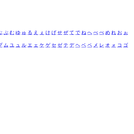
ぶ
ぷ
む
ゆ
ゅ
る
え
ぇ
け
げ
せ
ぜ
て
で
ね
へ
べ
ぺ
め
れ
お
ぉ
プ
ム
ユ
ュ
ル
エ
ェ
ケ
ゲ
セ
ゼ
テ
デ
ヘ
ベ
ペ
メ
レ
オ
ォ
コ
ゴ