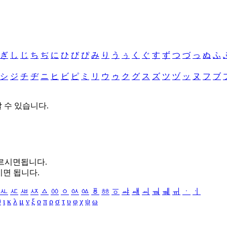
ぎ
し
じ
ち
ぢ
に
ひ
び
ぴ
み
り
う
ぅ
く
ぐ
す
ず
つ
づ
っ
ぬ
ふ
シ
ジ
チ
ヂ
ニ
ヒ
ビ
ピ
ミ
リ
ウ
ゥ
ク
グ
ス
ズ
ツ
ヅ
ッ
ヌ
フ
ブ
할 수 있습니다.
누르시면됩니다.
시면 됩니다.
ㅻ
ㅼ
ㅽ
ㅾ
ㅿ
ㆀ
ㆁ
ㆂ
ㆃ
ㆄ
ㆅ
ㆆ
ㆇ
ㆈ
ㆉ
ㆊ
ㆋ
ㆌ
ㆍ
ㆎ
θ
ι
κ
λ
μ
ν
ξ
ο
π
ρ
σ
τ
υ
φ
χ
ψ
ω