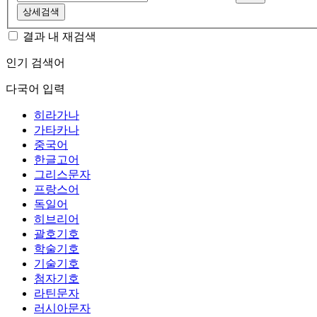
상세검색
결과 내 재검색
인기 검색어
다국어 입력
히라가나
가타카나
중국어
한글고어
그리스문자
프랑스어
독일어
히브리어
괄호기호
학술기호
기술기호
첨자기호
라틴문자
러시아문자