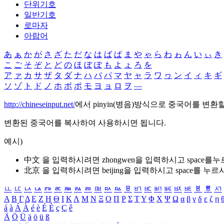
단위기호
일반기호
로마자
아랍어
あ
ぁ
か
が
さ
ざ
た
だ
な
は
ば
ぱ
ま
や
ゃ
ら
わ
ゎ
ん
い
ぃ
き
こ
ご
そ
ぞ
と
ど
の
ほ
ぼ
ぽ
も
よ
ょ
ろ
を
ア
ァ
カ
サ
ザ
タ
ダ
ナ
ハ
バ
パ
マ
ヤ
ャ
ラ
ワ
ヮ
ン
イ
ィ
キ
ギ
ソ
ゾ
ト
ド
ノ
ホ
ボ
ポ
モ
ヨ
ョ
ロ
ヲ
―
http://chineseinput.net/
에서 pinyin(병음)방식으로 중국어를 변환
변환된 중국어를 복사하여 사용하시면 됩니다.
예시)
中文 을 입력하시려면
zhongwen
을 입력하시고 space를
北京 을 입력하시려면
beijing
을 입력하시고 space를 누르
ㅥ
ㅦ
ㅧ
ㅨ
ㅩ
ㅪ
ㅫ
ㅬ
ㅭ
ㅮ
ㅯ
ㅰ
ㅱ
ㅲ
ㅳ
ㅴ
ㅵ
ㅶ
ㅷ
ㅸ
ㅹ
ㅺ
Α
Β
Γ
Δ
Ε
Ζ
Η
Θ
Ι
Κ
Λ
Μ
Ν
Ξ
Ο
Π
Ρ
Σ
Τ
Υ
Φ
Χ
Ψ
Ω
α
β
γ
δ
ε
ζ
η
á
à
Á
À
é
è
É
È
ç
Ç
ê
Ä
Ö
Ü
ä
ö
ü
ß