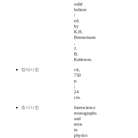
solid
helium
/
ed.
by
K.H.
Bennemann
,
J.
B.
Ketterson.
형태사항
vii,
750
p.
;
24
cm.
총서사항
Interscience
monographs
and
texts
in
physics