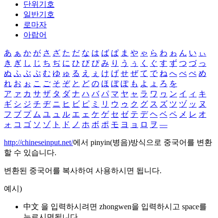
단위기호
일반기호
로마자
아랍어
あ
ぁ
か
が
さ
ざ
た
だ
な
は
ば
ぱ
ま
や
ゃ
ら
わ
ゎ
ん
い
ぃ
き
ぎ
し
じ
ち
ぢ
に
ひ
び
ぴ
み
り
う
ぅ
く
ぐ
す
ず
つ
づ
っ
ぬ
ふ
ぶ
ぷ
む
ゆ
ゅ
る
え
ぇ
け
げ
せ
ぜ
て
で
ね
へ
べ
ぺ
め
れ
お
ぉ
こ
ご
そ
ぞ
と
ど
の
ほ
ぼ
ぽ
も
よ
ょ
ろ
を
ア
ァ
カ
サ
ザ
タ
ダ
ナ
ハ
バ
パ
マ
ヤ
ャ
ラ
ワ
ヮ
ン
イ
ィ
キ
ギ
シ
ジ
チ
ヂ
ニ
ヒ
ビ
ピ
ミ
リ
ウ
ゥ
ク
グ
ス
ズ
ツ
ヅ
ッ
ヌ
フ
ブ
プ
ム
ユ
ュ
ル
エ
ェ
ケ
ゲ
セ
ゼ
テ
デ
ヘ
ベ
ペ
メ
レ
オ
ォ
コ
ゴ
ソ
ゾ
ト
ド
ノ
ホ
ボ
ポ
モ
ヨ
ョ
ロ
ヲ
―
http://chineseinput.net/
에서 pinyin(병음)방식으로 중국어를 변환
할 수 있습니다.
변환된 중국어를 복사하여 사용하시면 됩니다.
예시)
中文 을 입력하시려면
zhongwen
을 입력하시고 space를
누르시면됩니다.