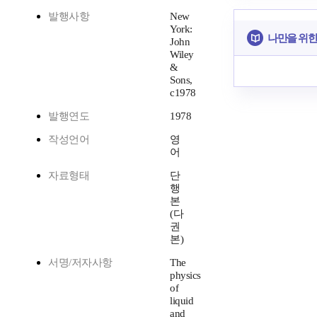
발행사항
New
York:
나만을 위한
John
Wiley
&
Sons,
c1978
발행연도
1978
작성언어
영
어
자료형태
단
행
본
(다
권
본)
서명/저자사항
The
physics
of
liquid
and