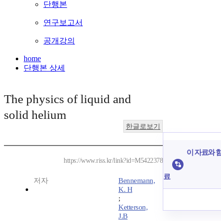
단행본
연구보고서
공개강의
home
단행본 상세
The physics of liquid and
solid helium
한글로보기
이 자료와 함
https://www.riss.kr/link?id=M5422378
료
저자
Bennemann,
K. H
;
Ketterson,
J.B