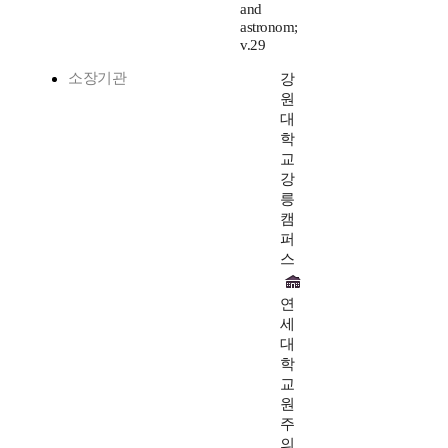
and
astronom;
v.29
소장기관
강
원
대
학
교
강
릉
캠
퍼
스
연
세
대
학
교
원
주
의