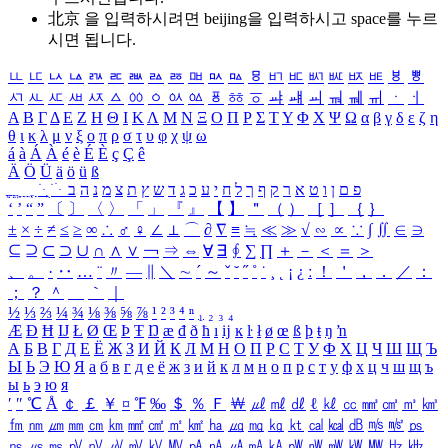
北京 을 입력하시려면
beijing
을 입력하시고 space를 누르
시면 됩니다.
ㅥ
ㅦ
ㅧ
ㅨ
ㅩ
ㅪ
ㅫ
ㅬ
ㅭ
ㅮ
ㅯ
ㅰ
ㅱ
ㅲ
ㅳ
ㅴ
ㅵ
ㅶ
ㅷ
ㅸ
ㅹ
ㅺ
ㅻ
ㅼ
ㅽ
ㅾ
ㅿ
ㆀ
ㆁ
ㆂ
ㆃ
ㆄ
ㆅ
ㆆ
ㆇ
ㆈ
ㆉ
ㆊ
ㆋ
ㆌ
ㆍ
ㆎ
Α
Β
Γ
Δ
Ε
Ζ
Η
Θ
Ι
Κ
Λ
Μ
Ν
Ξ
Ο
Π
Ρ
Σ
Τ
Υ
Φ
Χ
Ψ
Ω
α
β
γ
δ
ε
ζ
η
θ
ι
κ
λ
μ
ν
ξ
ο
π
ρ
σ
τ
υ
φ
χ
ψ
ω
á
à
Á
À
é
è
É
È
ç
Ç
ê
Ä
Ö
Ü
ä
ö
ü
ß
ְ
ֳ
ֲ
ֱ
ָ
ַ
ֵ
ֶ
ִ
ֹ
ּ
ֻ
ׂ
ׁ
ּ
ב
ה
נ
מ
צ
ת
ץ
ש
ד
ג
כ
ע
י
ח
ל
ך
ף
ק
ר
א
ט
ו
ן
ם
פ
‘
’
“
”
〔
〕
〈
〉
「
」
『
』
【
】
＂
（
）
［
］
｛
｝
±
×
÷
≠
≤
≥
∞
∴
♂
♀
∠
⊥
⌒
∂
∇
≡
≒
≪
≫
√
∽
∝
∵
∫
∬
∈
∋
⊆
⊇
⊂
⊃
∪
∩
∧
∨
￢
⇒
⇔
∀
∃
∮
∑
∏
＋
－
＜
＝
＞
、
。
·
‥
…
¨
〃
―
∥
＼
∼
´
～
ˇ
˘
˝
˚
˙
¸
˛
¡
¿
ː
！
＇
，
．
／
：
；
？
＾
＿
｀
｜
½
⅓
⅔
¼
¾
⅛
⅜
⅝
⅞
¹
²
³
⁴
ⁿ
₁
₂
₃
₄
Æ
Ð
Ħ
Ĳ
Ł
Ø
Œ
Þ
Ŧ
Ŋ
æ
đ
ð
ħ
ı
ĳ
ĸ
ŀ
ł
ø
œ
ß
þ
ŧ
ŋ
ŉ
А
Б
В
Г
Д
Е
Ё
Ж
З
И
Й
К
Л
М
Н
О
П
Р
С
Т
У
Ф
Х
Ц
Ч
Ш
Щ
Ъ
Ы
Ь
Э
Ю
Я
а
б
в
г
д
е
ё
ж
з
и
й
к
л
м
н
о
п
р
с
т
у
ф
х
ц
ч
ш
щ
ъ
ы
ь
э
ю
я
′
″
℃
Å
￠
￡
￥
¤
℉
‰
＄
％
Ｆ
￦
㎕
㎖
㎗
ℓ
㎘
㏄
㎣
㎤
㎥
㎦
㎙
㎚
㎛
㎜
㎝
㎞
㎟
㎠
㎡
㎢
㏊
㎍
㎎
㎏
㏏
㎈
㎉
㏈
㎧
㎨
㎰
㎱
㎲
㎳
㎴
㎵
㎶
㎷
㎸
㎹
㎀
㎁
㎂
㎃
㎄
㎺
㎻
㎽
㎾
㎿
㎐
㎑