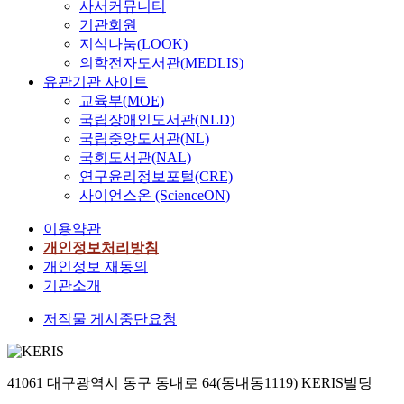
사서커뮤니티
기관회원
지식나눔(LOOK)
의학전자도서관(MEDLIS)
유관기관 사이트
교육부(MOE)
국립장애인도서관(NLD)
국립중앙도서관(NL)
국회도서관(NAL)
연구윤리정보포털(CRE)
사이언스온 (ScienceON)
이용약관
개인정보처리방침
개인정보 재동의
기관소개
저작물 게시중단요청
41061 대구광역시 동구 동내로 64(동내동1119) KERIS빌딩