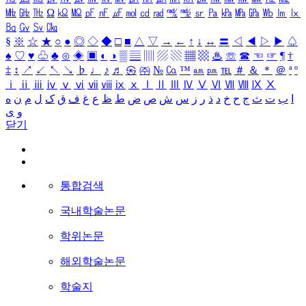
㎒
㎓
㎔
Ω
㏀
㏁
㎊
㎋
㎌
㏖
㏅
㎭
㎮
㎯
㏛
㎩
㎪
㎫
㎬
㏝
㏐
㏓
㏃
㏉
㏜
㏆
§
※
☆
★
○
●
◎
◇
◆
□
■
△
▽
→
←
↑
↓
↔
〓
◁
◀
▷
▶
♤
♠
♡
♥
♧
♣
⊙
◈
▣
◐
◑
▒
▤
▥
▨
▧
▦
▩
♨
☏
☎
☜
☞
¶
†
‡
↕
↗
↙
↖
↘
♭
♩
♪
♬
㉿
㈜
№
㏇
™
㏂
㏘
℡
＃
＆
＊
＠
ª
º
ⅰ
ⅱ
ⅲ
ⅳ
ⅴ
ⅵ
ⅶ
ⅷ
ⅸ
ⅹ
Ⅰ
Ⅱ
Ⅲ
Ⅳ
Ⅴ
Ⅵ
Ⅶ
Ⅷ
Ⅸ
Ⅹ
ا
ب
ت
ث
ج
ح
خ
د
ذ
ر
ز
س
ش
ص
ض
ط
ظ
ع
غ
ف
ق
ک
ل
م
ن
ه
و
ی
닫기
통합검색
국내학술논문
학위논문
해외학술논문
학술지