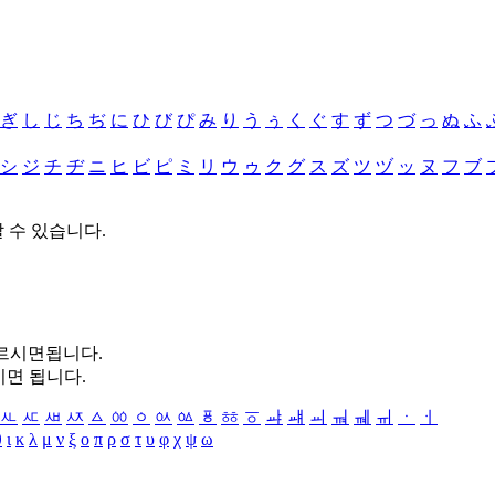
ぎ
し
じ
ち
ぢ
に
ひ
び
ぴ
み
り
う
ぅ
く
ぐ
す
ず
つ
づ
っ
ぬ
ふ
シ
ジ
チ
ヂ
ニ
ヒ
ビ
ピ
ミ
リ
ウ
ゥ
ク
グ
ス
ズ
ツ
ヅ
ッ
ヌ
フ
ブ
할 수 있습니다.
누르시면됩니다.
시면 됩니다.
ㅻ
ㅼ
ㅽ
ㅾ
ㅿ
ㆀ
ㆁ
ㆂ
ㆃ
ㆄ
ㆅ
ㆆ
ㆇ
ㆈ
ㆉ
ㆊ
ㆋ
ㆌ
ㆍ
ㆎ
θ
ι
κ
λ
μ
ν
ξ
ο
π
ρ
σ
τ
υ
φ
χ
ψ
ω