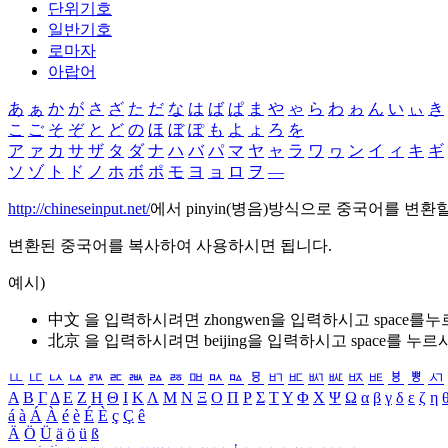
단위기호
일반기호
로마자
아랍어
あ
ぁ
か
が
さ
ざ
た
だ
な
は
ば
ぱ
ま
や
ゃ
ら
わ
ゎ
ん
い
ぃ
き
こ
ご
そ
ぞ
と
ど
の
ほ
ぼ
ぽ
も
よ
ょ
ろ
を
ア
ァ
カ
サ
ザ
タ
ダ
ナ
ハ
バ
パ
マ
ヤ
ャ
ラ
ワ
ヮ
ン
イ
ィ
キ
ギ
ソ
ゾ
ト
ド
ノ
ホ
ボ
ポ
モ
ヨ
ョ
ロ
ヲ
―
http://chineseinput.net/
에서 pinyin(병음)방식으로 중국어를 변환
변환된 중국어를 복사하여 사용하시면 됩니다.
예시)
中文 을 입력하시려면
zhongwen
을 입력하시고 space를
北京 을 입력하시려면
beijing
을 입력하시고 space를 누르
ㅥ
ㅦ
ㅧ
ㅨ
ㅩ
ㅪ
ㅫ
ㅬ
ㅭ
ㅮ
ㅯ
ㅰ
ㅱ
ㅲ
ㅳ
ㅴ
ㅵ
ㅶ
ㅷ
ㅸ
ㅹ
ㅺ
Α
Β
Γ
Δ
Ε
Ζ
Η
Θ
Ι
Κ
Λ
Μ
Ν
Ξ
Ο
Π
Ρ
Σ
Τ
Υ
Φ
Χ
Ψ
Ω
α
β
γ
δ
ε
ζ
η
á
à
Á
À
é
è
É
È
ç
Ç
ê
Ä
Ö
Ü
ä
ö
ü
ß