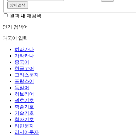
상세검색
결과 내 재검색
인기 검색어
다국어 입력
히라가나
가타카나
중국어
한글고어
그리스문자
프랑스어
독일어
히브리어
괄호기호
학술기호
기술기호
첨자기호
라틴문자
러시아문자