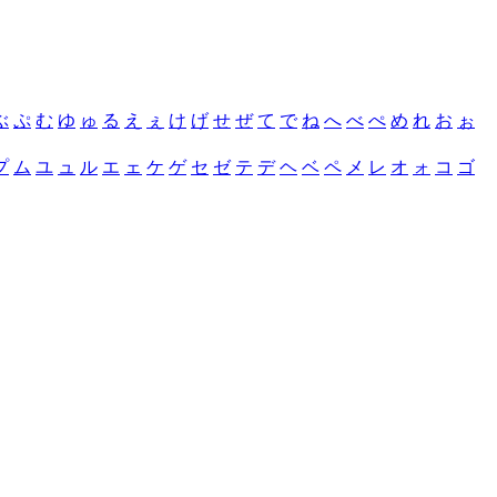
ぶ
ぷ
む
ゆ
ゅ
る
え
ぇ
け
げ
せ
ぜ
て
で
ね
へ
べ
ぺ
め
れ
お
ぉ
プ
ム
ユ
ュ
ル
エ
ェ
ケ
ゲ
セ
ゼ
テ
デ
ヘ
ベ
ペ
メ
レ
オ
ォ
コ
ゴ