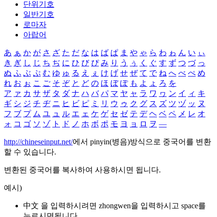
단위기호
일반기호
로마자
아랍어
あ
ぁ
か
が
さ
ざ
た
だ
な
は
ば
ぱ
ま
や
ゃ
ら
わ
ゎ
ん
い
ぃ
き
ぎ
し
じ
ち
ぢ
に
ひ
び
ぴ
み
り
う
ぅ
く
ぐ
す
ず
つ
づ
っ
ぬ
ふ
ぶ
ぷ
む
ゆ
ゅ
る
え
ぇ
け
げ
せ
ぜ
て
で
ね
へ
べ
ぺ
め
れ
お
ぉ
こ
ご
そ
ぞ
と
ど
の
ほ
ぼ
ぽ
も
よ
ょ
ろ
を
ア
ァ
カ
サ
ザ
タ
ダ
ナ
ハ
バ
パ
マ
ヤ
ャ
ラ
ワ
ヮ
ン
イ
ィ
キ
ギ
シ
ジ
チ
ヂ
ニ
ヒ
ビ
ピ
ミ
リ
ウ
ゥ
ク
グ
ス
ズ
ツ
ヅ
ッ
ヌ
フ
ブ
プ
ム
ユ
ュ
ル
エ
ェ
ケ
ゲ
セ
ゼ
テ
デ
ヘ
ベ
ペ
メ
レ
オ
ォ
コ
ゴ
ソ
ゾ
ト
ド
ノ
ホ
ボ
ポ
モ
ヨ
ョ
ロ
ヲ
―
http://chineseinput.net/
에서 pinyin(병음)방식으로 중국어를 변환
할 수 있습니다.
변환된 중국어를 복사하여 사용하시면 됩니다.
예시)
中文 을 입력하시려면
zhongwen
을 입력하시고 space를
누르시면됩니다.