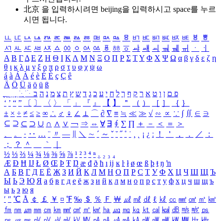
北京 을 입력하시려면
beijing
을 입력하시고 space를 누르
시면 됩니다.
ㅥ
ㅦ
ㅧ
ㅨ
ㅩ
ㅪ
ㅫ
ㅬ
ㅭ
ㅮ
ㅯ
ㅰ
ㅱ
ㅲ
ㅳ
ㅴ
ㅵ
ㅶ
ㅷ
ㅸ
ㅹ
ㅺ
ㅻ
ㅼ
ㅽ
ㅾ
ㅿ
ㆀ
ㆁ
ㆂ
ㆃ
ㆄ
ㆅ
ㆆ
ㆇ
ㆈ
ㆉ
ㆊ
ㆋ
ㆌ
ㆍ
ㆎ
Α
Β
Γ
Δ
Ε
Ζ
Η
Θ
Ι
Κ
Λ
Μ
Ν
Ξ
Ο
Π
Ρ
Σ
Τ
Υ
Φ
Χ
Ψ
Ω
α
β
γ
δ
ε
ζ
η
θ
ι
κ
λ
μ
ν
ξ
ο
π
ρ
σ
τ
υ
φ
χ
ψ
ω
á
à
Á
À
é
è
É
È
ç
Ç
ê
Ä
Ö
Ü
ä
ö
ü
ß
ְ
ֳ
ֲ
ֱ
ָ
ַ
ֵ
ֶ
ִ
ֹ
ּ
ֻ
ׂ
ׁ
ּ
ב
ה
נ
מ
צ
ת
ץ
ש
ד
ג
כ
ע
י
ח
ל
ך
ף
ק
ר
א
ט
ו
ן
ם
פ
‘
’
“
”
〔
〕
〈
〉
「
」
『
』
【
】
＂
（
）
［
］
｛
｝
±
×
÷
≠
≤
≥
∞
∴
♂
♀
∠
⊥
⌒
∂
∇
≡
≒
≪
≫
√
∽
∝
∵
∫
∬
∈
∋
⊆
⊇
⊂
⊃
∪
∩
∧
∨
￢
⇒
⇔
∀
∃
∮
∑
∏
＋
－
＜
＝
＞
、
。
·
‥
…
¨
〃
―
∥
＼
∼
´
～
ˇ
˘
˝
˚
˙
¸
˛
¡
¿
ː
！
＇
，
．
／
：
；
？
＾
＿
｀
｜
½
⅓
⅔
¼
¾
⅛
⅜
⅝
⅞
¹
²
³
⁴
ⁿ
₁
₂
₃
₄
Æ
Ð
Ħ
Ĳ
Ł
Ø
Œ
Þ
Ŧ
Ŋ
æ
đ
ð
ħ
ı
ĳ
ĸ
ŀ
ł
ø
œ
ß
þ
ŧ
ŋ
ŉ
А
Б
В
Г
Д
Е
Ё
Ж
З
И
Й
К
Л
М
Н
О
П
Р
С
Т
У
Ф
Х
Ц
Ч
Ш
Щ
Ъ
Ы
Ь
Э
Ю
Я
а
б
в
г
д
е
ё
ж
з
и
й
к
л
м
н
о
п
р
с
т
у
ф
х
ц
ч
ш
щ
ъ
ы
ь
э
ю
я
′
″
℃
Å
￠
￡
￥
¤
℉
‰
＄
％
Ｆ
￦
㎕
㎖
㎗
ℓ
㎘
㏄
㎣
㎤
㎥
㎦
㎙
㎚
㎛
㎜
㎝
㎞
㎟
㎠
㎡
㎢
㏊
㎍
㎎
㎏
㏏
㎈
㎉
㏈
㎧
㎨
㎰
㎱
㎲
㎳
㎴
㎵
㎶
㎷
㎸
㎹
㎀
㎁
㎂
㎃
㎄
㎺
㎻
㎽
㎾
㎿
㎐
㎑