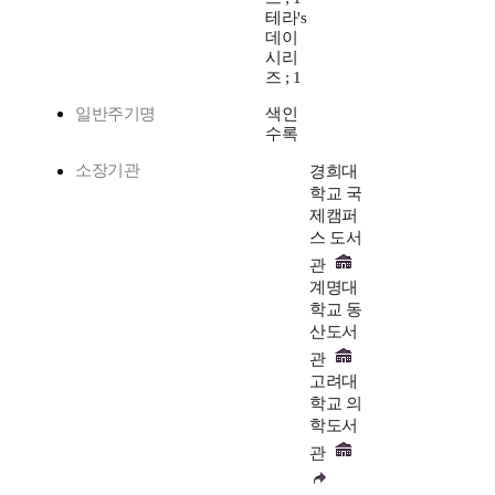
테라's
데이
시리
즈 ; 1
일반주기명
색인
수록
소장기관
경희대
학교 국
제캠퍼
스 도서
관
계명대
학교 동
산도서
관
고려대
학교 의
학도서
관