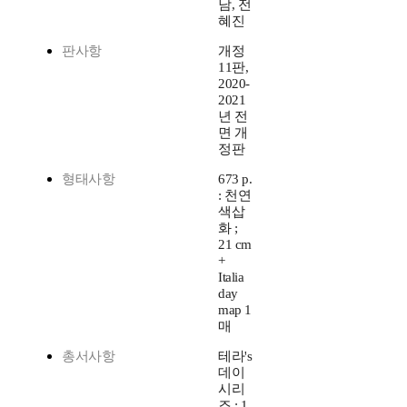
남, 전
혜진
판사항
개정
11판,
2020-
2021
년 전
면 개
정판
형태사항
673 p.
: 천연
색삽
화 ;
21 cm
+
Italia
day
map 1
매
총서사항
테라's
데이
시리
즈 ; 1