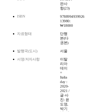
판사
항(23)
ISBN
9788994939926
13980:
₩18000
자료형태
단행
본(다
권본)
발행국(도시)
서울
서명/저자사항
이탈
리아
데이
=
Italia
day :
2020-
2021 /
글·사
진: 윤
도영,
박기