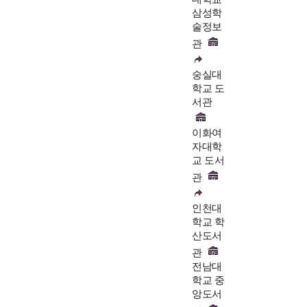
삼성학
술정보
관
숭실대
학교 도
서관
이화여
자대학
교 도서
관
인천대
학교 학
산도서
관
전남대
학교 중
앙도서