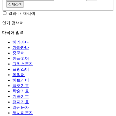
상세검색
결과 내 재검색
인기 검색어
다국어 입력
히라가나
가타카나
중국어
한글고어
그리스문자
프랑스어
독일어
히브리어
괄호기호
학술기호
기술기호
첨자기호
라틴문자
러시아문자