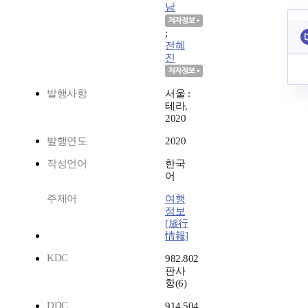
남
;
전혜
진
발행사항
서울 :
테라,
2020
발행연도
2020
작성언어
한국
어
주제어
여행
정보
[旅行
情報]
KDC
982.802
판사
항(6)
DDC
914.504