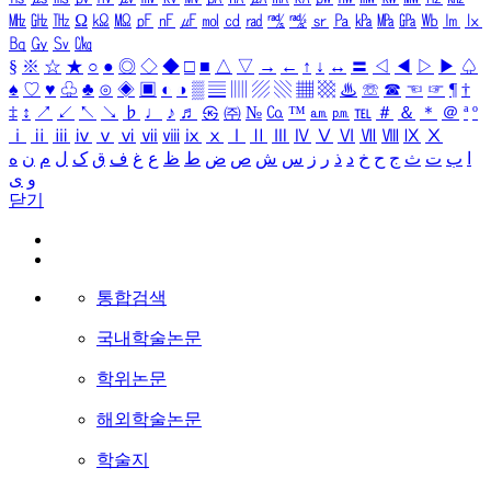
㎒
㎓
㎔
Ω
㏀
㏁
㎊
㎋
㎌
㏖
㏅
㎭
㎮
㎯
㏛
㎩
㎪
㎫
㎬
㏝
㏐
㏓
㏃
㏉
㏜
㏆
§
※
☆
★
○
●
◎
◇
◆
□
■
△
▽
→
←
↑
↓
↔
〓
◁
◀
▷
▶
♤
♠
♡
♥
♧
♣
⊙
◈
▣
◐
◑
▒
▤
▥
▨
▧
▦
▩
♨
☏
☎
☜
☞
¶
†
‡
↕
↗
↙
↖
↘
♭
♩
♪
♬
㉿
㈜
№
㏇
™
㏂
㏘
℡
＃
＆
＊
＠
ª
º
ⅰ
ⅱ
ⅲ
ⅳ
ⅴ
ⅵ
ⅶ
ⅷ
ⅸ
ⅹ
Ⅰ
Ⅱ
Ⅲ
Ⅳ
Ⅴ
Ⅵ
Ⅶ
Ⅷ
Ⅸ
Ⅹ
ا
ب
ت
ث
ج
ح
خ
د
ذ
ر
ز
س
ش
ص
ض
ط
ظ
ع
غ
ف
ق
ک
ل
م
ن
ه
و
ی
닫기
통합검색
국내학술논문
학위논문
해외학술논문
학술지