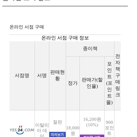
온라인 서점 구매
온라인 서점 구매 정보
종이책
전
자
포
책
인
판매현
서점명
서명
구
트
황
판매가(할
매
정가
(포
인율)
링
인
크
트
몰)
16,200원
절판
900
(10%)
이탈리
18,000
포인
아 데
원
트
이