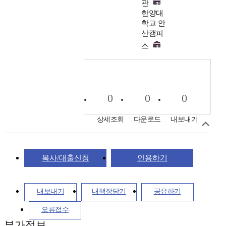
관
한양대
학교 안
산캠퍼
스
0
0
0
상세조회
다운로드
내보내기
복사/대출신청
인용하기
내보내기
내책장담기
공유하기
오류접수
부가정보