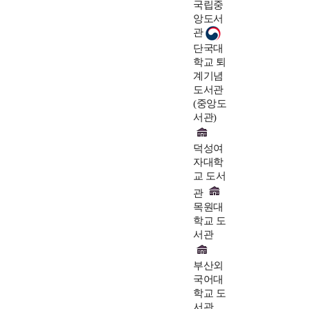
국립중
앙도서
관
단국대
학교 퇴
계기념
도서관
(중앙도
서관)
덕성여
자대학
교 도서
관
목원대
학교 도
서관
부산외
국어대
학교 도
서관