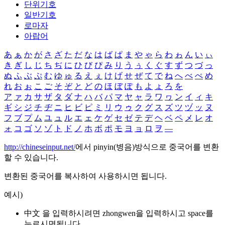
단위기호
일반기호
로마자
아랍어
あ
ぁ
か
が
さ
ざ
た
だ
な
は
ば
ぱ
ま
や
ゃ
ら
わ
ゎ
ん
い
ぃ
き
ぎ
し
じ
ち
ぢ
に
ひ
び
ぴ
み
り
う
ぅ
く
ぐ
す
ず
つ
づ
っ
ぬ
ふ
ぶ
ぷ
む
ゆ
ゅ
る
え
ぇ
け
げ
せ
ぜ
て
で
ね
へ
べ
ぺ
め
れ
お
ぉ
こ
ご
そ
ぞ
と
ど
の
ほ
ぼ
ぽ
も
よ
ょ
ろ
を
ア
ァ
カ
サ
ザ
タ
ダ
ナ
ハ
バ
パ
マ
ヤ
ャ
ラ
ワ
ヮ
ン
イ
ィ
キ
ギ
シ
ジ
チ
ヂ
ニ
ヒ
ビ
ピ
ミ
リ
ウ
ゥ
ク
グ
ス
ズ
ツ
ヅ
ッ
ヌ
フ
ブ
プ
ム
ユ
ュ
ル
エ
ェ
ケ
ゲ
セ
ゼ
テ
デ
ヘ
ベ
ペ
メ
レ
オ
ォ
コ
ゴ
ソ
ゾ
ト
ド
ノ
ホ
ボ
ポ
モ
ヨ
ョ
ロ
ヲ
―
http://chineseinput.net/
에서 pinyin(병음)방식으로 중국어를 변환
할 수 있습니다.
변환된 중국어를 복사하여 사용하시면 됩니다.
예시)
中文 을 입력하시려면
zhongwen
을 입력하시고 space를
누르시면됩니다.