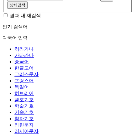
상세검색
결과 내 재검색
인기 검색어
다국어 입력
히라가나
가타카나
중국어
한글고어
그리스문자
프랑스어
독일어
히브리어
괄호기호
학술기호
기술기호
첨자기호
라틴문자
러시아문자