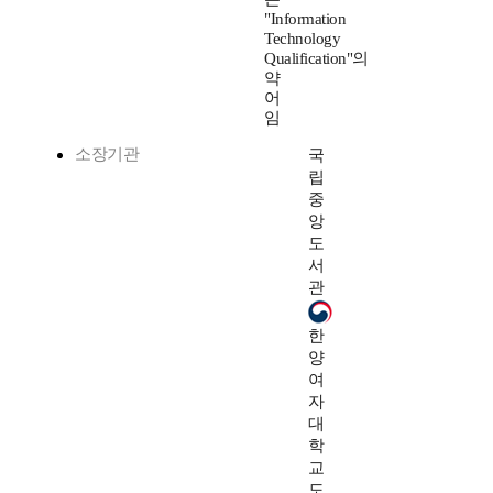
"Information
Technology
Qualification"의
약
어
임
소장기관
국
립
중
앙
도
서
관
한
양
여
자
대
학
교
도