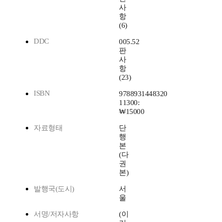
사
항
(6)
DDC
005.52
판
사
항
(23)
ISBN
9788931448320
11300:
₩15000
자료형태
단
행
본
(다
권
본)
발행국(도시)
서
울
서명/저자사항
(이