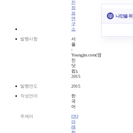
진
정
보
나만을 위
연
구
소
발행사항
서
울
:
Youngjin.com(영
진
닷
컴),
2015
발행연도
2015
작성언어
한
국
어
주제어
ITQ
아
래
한