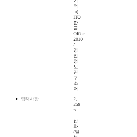
기
적
in)
ITQ
한
글
Office
2010
/
영
진
정
보
연
구
소
저
형태사항
2,
259
p.
:
삽
화
(일