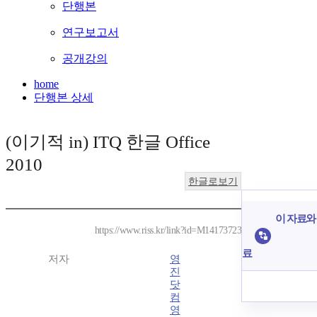
단행본
연구보고서
공개강의
home
단행본 상세
(이기적 in) ITQ 한글 Office
2010
한글로보기
이 자료와 
https://www.riss.kr/link?id=M14173723
료
저자
영
진
닷
컴
영