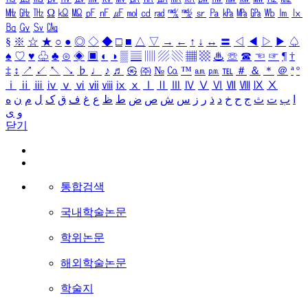
㎒
㎓
㎔
Ω
㏀
㏁
㎊
㎋
㎌
㏖
㏅
㎭
㎮
㎯
㏛
㎩
㎪
㎫
㎬
㏝
㏐
㏓
㏃
㏉
㏜
㏆
§
※
☆
★
○
●
◎
◇
◆
□
■
△
▽
→
←
↑
↓
↔
〓
◁
◀
▷
▶
♤
♠
♡
♥
♧
♣
⊙
◈
▣
◐
◑
▒
▤
▥
▨
▧
▦
▩
♨
☏
☎
☜
☞
¶
†
‡
↕
↗
↙
↖
↘
♭
♩
♪
♬
㉿
㈜
№
㏇
™
㏂
㏘
℡
＃
＆
＊
＠
ª
º
ⅰ
ⅱ
ⅲ
ⅳ
ⅴ
ⅵ
ⅶ
ⅷ
ⅸ
ⅹ
Ⅰ
Ⅱ
Ⅲ
Ⅳ
Ⅴ
Ⅵ
Ⅶ
Ⅷ
Ⅸ
Ⅹ
ا
ب
ت
ث
ج
ح
خ
د
ذ
ر
ز
س
ش
ص
ض
ط
ظ
ع
غ
ف
ق
ک
ل
م
ن
ه
و
ی
닫기
통합검색
국내학술논문
학위논문
해외학술논문
학술지