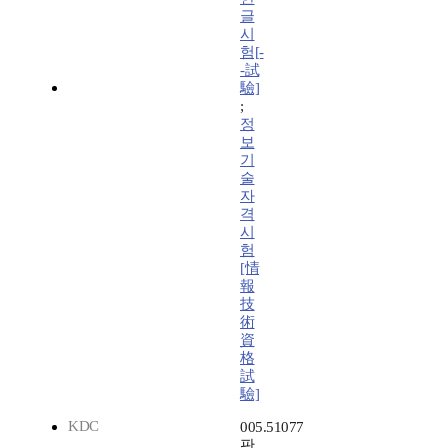
글
시
험[-
-試
驗]
;
정
보
기
술
자
격
시
험
[情
報
技
術
資
格
試
驗]
KDC
005.51077
판