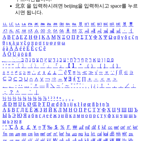
北京 을 입력하시려면
beijing
을 입력하시고 space를 누르
시면 됩니다.
ㅥ
ㅦ
ㅧ
ㅨ
ㅩ
ㅪ
ㅫ
ㅬ
ㅭ
ㅮ
ㅯ
ㅰ
ㅱ
ㅲ
ㅳ
ㅴ
ㅵ
ㅶ
ㅷ
ㅸ
ㅹ
ㅺ
ㅻ
ㅼ
ㅽ
ㅾ
ㅿ
ㆀ
ㆁ
ㆂ
ㆃ
ㆄ
ㆅ
ㆆ
ㆇ
ㆈ
ㆉ
ㆊ
ㆋ
ㆌ
ㆍ
ㆎ
Α
Β
Γ
Δ
Ε
Ζ
Η
Θ
Ι
Κ
Λ
Μ
Ν
Ξ
Ο
Π
Ρ
Σ
Τ
Υ
Φ
Χ
Ψ
Ω
α
β
γ
δ
ε
ζ
η
θ
ι
κ
λ
μ
ν
ξ
ο
π
ρ
σ
τ
υ
φ
χ
ψ
ω
á
à
Á
À
é
è
É
È
ç
Ç
ê
Ä
Ö
Ü
ä
ö
ü
ß
ְ
ֳ
ֲ
ֱ
ָ
ַ
ֵ
ֶ
ִ
ֹ
ּ
ֻ
ׂ
ׁ
ּ
ב
ה
נ
מ
צ
ת
ץ
ש
ד
ג
כ
ע
י
ח
ל
ך
ף
ק
ר
א
ט
ו
ן
ם
פ
‘
’
“
”
〔
〕
〈
〉
「
」
『
』
【
】
＂
（
）
［
］
｛
｝
±
×
÷
≠
≤
≥
∞
∴
♂
♀
∠
⊥
⌒
∂
∇
≡
≒
≪
≫
√
∽
∝
∵
∫
∬
∈
∋
⊆
⊇
⊂
⊃
∪
∩
∧
∨
￢
⇒
⇔
∀
∃
∮
∑
∏
＋
－
＜
＝
＞
、
。
·
‥
…
¨
〃
―
∥
＼
∼
´
～
ˇ
˘
˝
˚
˙
¸
˛
¡
¿
ː
！
＇
，
．
／
：
；
？
＾
＿
｀
｜
½
⅓
⅔
¼
¾
⅛
⅜
⅝
⅞
¹
²
³
⁴
ⁿ
₁
₂
₃
₄
Æ
Ð
Ħ
Ĳ
Ł
Ø
Œ
Þ
Ŧ
Ŋ
æ
đ
ð
ħ
ı
ĳ
ĸ
ŀ
ł
ø
œ
ß
þ
ŧ
ŋ
ŉ
А
Б
В
Г
Д
Е
Ё
Ж
З
И
Й
К
Л
М
Н
О
П
Р
С
Т
У
Ф
Х
Ц
Ч
Ш
Щ
Ъ
Ы
Ь
Э
Ю
Я
а
б
в
г
д
е
ё
ж
з
и
й
к
л
м
н
о
п
р
с
т
у
ф
х
ц
ч
ш
щ
ъ
ы
ь
э
ю
я
′
″
℃
Å
￠
￡
￥
¤
℉
‰
＄
％
Ｆ
￦
㎕
㎖
㎗
ℓ
㎘
㏄
㎣
㎤
㎥
㎦
㎙
㎚
㎛
㎜
㎝
㎞
㎟
㎠
㎡
㎢
㏊
㎍
㎎
㎏
㏏
㎈
㎉
㏈
㎧
㎨
㎰
㎱
㎲
㎳
㎴
㎵
㎶
㎷
㎸
㎹
㎀
㎁
㎂
㎃
㎄
㎺
㎻
㎽
㎾
㎿
㎐
㎑