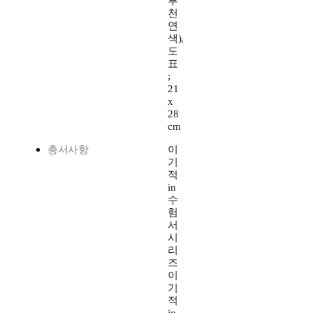
부
천
연
색),
도
표
;
21
x
28
cm
총서사항
이
기
적
in
수
험
서
시
리
즈
이
기
적