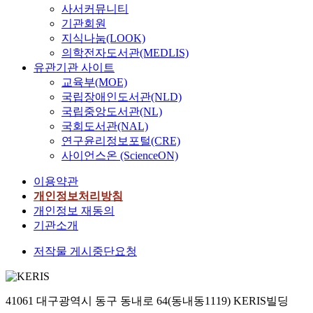
사서커뮤니티
기관회원
지식나눔(LOOK)
의학전자도서관(MEDLIS)
유관기관 사이트
교육부(MOE)
국립장애인도서관(NLD)
국립중앙도서관(NL)
국회도서관(NAL)
연구윤리정보포털(CRE)
사이언스온 (ScienceON)
이용약관
개인정보처리방침
개인정보 재동의
기관소개
저작물 게시중단요청
41061 대구광역시 동구 동내로 64(동내동1119) KERIS빌딩