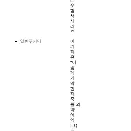
in
수
험
서
시
리
즈
일반주기명
이
기
적
은
"이
렇
게
기
막
힌
적
중
률"의
약
어
임
ITQ
는