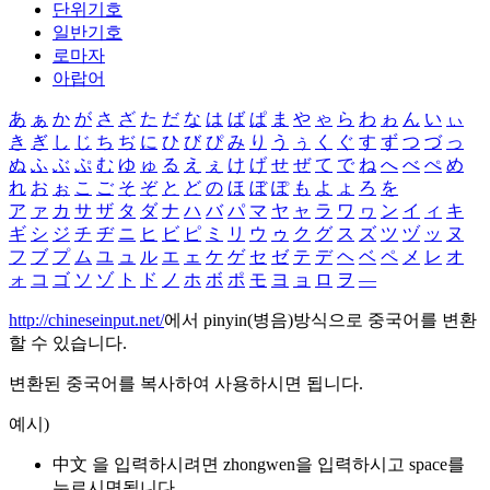
단위기호
일반기호
로마자
아랍어
あ
ぁ
か
が
さ
ざ
た
だ
な
は
ば
ぱ
ま
や
ゃ
ら
わ
ゎ
ん
い
ぃ
き
ぎ
し
じ
ち
ぢ
に
ひ
び
ぴ
み
り
う
ぅ
く
ぐ
す
ず
つ
づ
っ
ぬ
ふ
ぶ
ぷ
む
ゆ
ゅ
る
え
ぇ
け
げ
せ
ぜ
て
で
ね
へ
べ
ぺ
め
れ
お
ぉ
こ
ご
そ
ぞ
と
ど
の
ほ
ぼ
ぽ
も
よ
ょ
ろ
を
ア
ァ
カ
サ
ザ
タ
ダ
ナ
ハ
バ
パ
マ
ヤ
ャ
ラ
ワ
ヮ
ン
イ
ィ
キ
ギ
シ
ジ
チ
ヂ
ニ
ヒ
ビ
ピ
ミ
リ
ウ
ゥ
ク
グ
ス
ズ
ツ
ヅ
ッ
ヌ
フ
ブ
プ
ム
ユ
ュ
ル
エ
ェ
ケ
ゲ
セ
ゼ
テ
デ
ヘ
ベ
ペ
メ
レ
オ
ォ
コ
ゴ
ソ
ゾ
ト
ド
ノ
ホ
ボ
ポ
モ
ヨ
ョ
ロ
ヲ
―
http://chineseinput.net/
에서 pinyin(병음)방식으로 중국어를 변환
할 수 있습니다.
변환된 중국어를 복사하여 사용하시면 됩니다.
예시)
中文 을 입력하시려면
zhongwen
을 입력하시고 space를
누르시면됩니다.