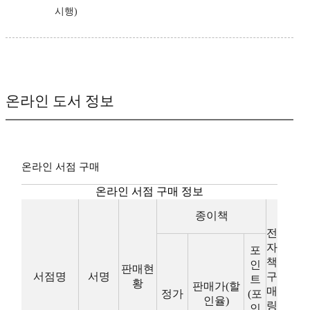
시행)
온라인 도서 정보
온라인 서점 구매
온라인 서점 구매 정보
종이책
전
자
포
책
인
판매현
서점명
서명
구
트
황
판매가(할
매
정가
(포
인율)
링
인