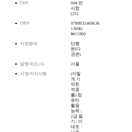
DDC
004 판
사항
(23)
ISBN
9788931460636
13000:
₩11800
자료형태
단행
본(다
권본)
발행국(도시)
서울
서명/저자사항
(이렇
게 기
막힌
적중
률) 컴
퓨터
활용
능력 :
2급 필
기 : 이
대로