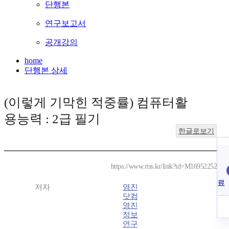
단행본
연구보고서
공개강의
home
단행본 상세
(이렇게 기막힌 적중률) 컴퓨터활
용능력 : 2급 필기
한글로보기
https://www.riss.kr/link?id=M16952252
료
저자
영진
닷컴
영진
정보
연구