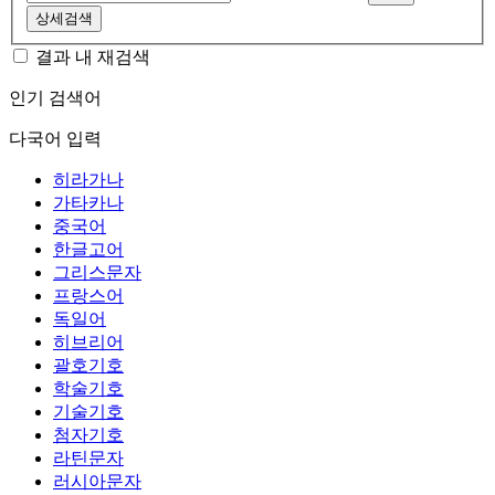
상세검색
결과 내 재검색
인기 검색어
다국어 입력
히라가나
가타카나
중국어
한글고어
그리스문자
프랑스어
독일어
히브리어
괄호기호
학술기호
기술기호
첨자기호
라틴문자
러시아문자