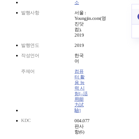
소
발행사항
서울 :
Youngjin.com(영
진닷
컴),
2019
발행연도
2019
작성언어
한국
어
주제어
컴퓨
터 활
용 능
력 시
험[--活
用能
力試
驗]
KDC
004.077
판사
항(6)