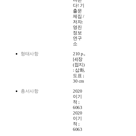
나온
다! 기
출문
제집 /
저자:
영진
정보
연구
소
형태사항
210 p.,
[4]장
(접지)
: 삽화,
도표 ;
30 cm
총서사항
2020
이기
적 ;
6063
2020
이기
적 ;
6063