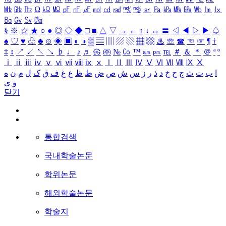
㎒
㎓
㎔
Ω
㏀
㏁
㎊
㎋
㎌
㏖
㏅
㎭
㎮
㎯
㏛
㎩
㎪
㎫
㎬
㏝
㏐
㏓
㏃
㏉
㏜
㏆
§
※
☆
★
○
●
◎
◇
◆
□
■
△
▽
→
←
↑
↓
↔
〓
◁
◀
▷
▶
♤
♠
♡
♥
♧
♣
⊙
◈
▣
◐
◑
▒
▤
▥
▨
▧
▦
▩
♨
☏
☎
☜
☞
¶
†
‡
↕
↗
↙
↖
↘
♭
♩
♪
♬
㉿
㈜
№
㏇
™
㏂
㏘
℡
＃
＆
＊
＠
ª
º
ⅰ
ⅱ
ⅲ
ⅳ
ⅴ
ⅵ
ⅶ
ⅷ
ⅸ
ⅹ
Ⅰ
Ⅱ
Ⅲ
Ⅳ
Ⅴ
Ⅵ
Ⅶ
Ⅷ
Ⅸ
Ⅹ
ا
ب
ت
ث
ج
ح
خ
د
ذ
ر
ز
س
ش
ص
ض
ط
ظ
ع
غ
ف
ق
ک
ل
م
ن
ه
و
ی
닫기
통합검색
국내학술논문
학위논문
해외학술논문
학술지