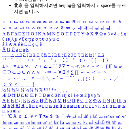
北京 을 입력하시려면
beijing
을 입력하시고 space를 누르
시면 됩니다.
ㅥ
ㅦ
ㅧ
ㅨ
ㅩ
ㅪ
ㅫ
ㅬ
ㅭ
ㅮ
ㅯ
ㅰ
ㅱ
ㅲ
ㅳ
ㅴ
ㅵ
ㅶ
ㅷ
ㅸ
ㅹ
ㅺ
ㅻ
ㅼ
ㅽ
ㅾ
ㅿ
ㆀ
ㆁ
ㆂ
ㆃ
ㆄ
ㆅ
ㆆ
ㆇ
ㆈ
ㆉ
ㆊ
ㆋ
ㆌ
ㆍ
ㆎ
Α
Β
Γ
Δ
Ε
Ζ
Η
Θ
Ι
Κ
Λ
Μ
Ν
Ξ
Ο
Π
Ρ
Σ
Τ
Υ
Φ
Χ
Ψ
Ω
α
β
γ
δ
ε
ζ
η
θ
ι
κ
λ
μ
ν
ξ
ο
π
ρ
σ
τ
υ
φ
χ
ψ
ω
á
à
Á
À
é
è
É
È
ç
Ç
ê
Ä
Ö
Ü
ä
ö
ü
ß
ְ
ֳ
ֲ
ֱ
ָ
ַ
ֵ
ֶ
ִ
ֹ
ּ
ֻ
ׂ
ׁ
ּ
ב
ה
נ
מ
צ
ת
ץ
ש
ד
ג
כ
ע
י
ח
ל
ך
ף
ק
ר
א
ט
ו
ן
ם
פ
‘
’
“
”
〔
〕
〈
〉
「
」
『
』
【
】
＂
（
）
［
］
｛
｝
±
×
÷
≠
≤
≥
∞
∴
♂
♀
∠
⊥
⌒
∂
∇
≡
≒
≪
≫
√
∽
∝
∵
∫
∬
∈
∋
⊆
⊇
⊂
⊃
∪
∩
∧
∨
￢
⇒
⇔
∀
∃
∮
∑
∏
＋
－
＜
＝
＞
、
。
·
‥
…
¨
〃
―
∥
＼
∼
´
～
ˇ
˘
˝
˚
˙
¸
˛
¡
¿
ː
！
＇
，
．
／
：
；
？
＾
＿
｀
｜
½
⅓
⅔
¼
¾
⅛
⅜
⅝
⅞
¹
²
³
⁴
ⁿ
₁
₂
₃
₄
Æ
Ð
Ħ
Ĳ
Ł
Ø
Œ
Þ
Ŧ
Ŋ
æ
đ
ð
ħ
ı
ĳ
ĸ
ŀ
ł
ø
œ
ß
þ
ŧ
ŋ
ŉ
А
Б
В
Г
Д
Е
Ё
Ж
З
И
Й
К
Л
М
Н
О
П
Р
С
Т
У
Ф
Х
Ц
Ч
Ш
Щ
Ъ
Ы
Ь
Э
Ю
Я
а
б
в
г
д
е
ё
ж
з
и
й
к
л
м
н
о
п
р
с
т
у
ф
х
ц
ч
ш
щ
ъ
ы
ь
э
ю
я
′
″
℃
Å
￠
￡
￥
¤
℉
‰
＄
％
Ｆ
￦
㎕
㎖
㎗
ℓ
㎘
㏄
㎣
㎤
㎥
㎦
㎙
㎚
㎛
㎜
㎝
㎞
㎟
㎠
㎡
㎢
㏊
㎍
㎎
㎏
㏏
㎈
㎉
㏈
㎧
㎨
㎰
㎱
㎲
㎳
㎴
㎵
㎶
㎷
㎸
㎹
㎀
㎁
㎂
㎃
㎄
㎺
㎻
㎽
㎾
㎿
㎐
㎑