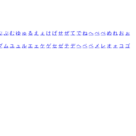
ぶ
ぷ
む
ゆ
ゅ
る
え
ぇ
け
げ
せ
ぜ
て
で
ね
へ
べ
ぺ
め
れ
お
ぉ
プ
ム
ユ
ュ
ル
エ
ェ
ケ
ゲ
セ
ゼ
テ
デ
ヘ
ベ
ペ
メ
レ
オ
ォ
コ
ゴ