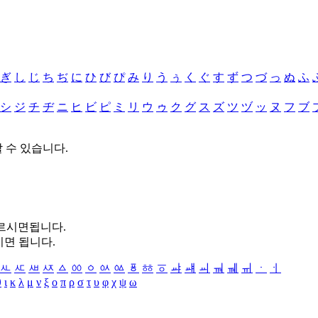
ぎ
し
じ
ち
ぢ
に
ひ
び
ぴ
み
り
う
ぅ
く
ぐ
す
ず
つ
づ
っ
ぬ
ふ
シ
ジ
チ
ヂ
ニ
ヒ
ビ
ピ
ミ
リ
ウ
ゥ
ク
グ
ス
ズ
ツ
ヅ
ッ
ヌ
フ
ブ
할 수 있습니다.
누르시면됩니다.
시면 됩니다.
ㅻ
ㅼ
ㅽ
ㅾ
ㅿ
ㆀ
ㆁ
ㆂ
ㆃ
ㆄ
ㆅ
ㆆ
ㆇ
ㆈ
ㆉ
ㆊ
ㆋ
ㆌ
ㆍ
ㆎ
θ
ι
κ
λ
μ
ν
ξ
ο
π
ρ
σ
τ
υ
φ
χ
ψ
ω