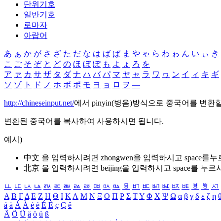
단위기호
일반기호
로마자
아랍어
あ
ぁ
か
が
さ
ざ
た
だ
な
は
ば
ぱ
ま
や
ゃ
ら
わ
ゎ
ん
い
ぃ
き
こ
ご
そ
ぞ
と
ど
の
ほ
ぼ
ぽ
も
よ
ょ
ろ
を
ア
ァ
カ
サ
ザ
タ
ダ
ナ
ハ
バ
パ
マ
ヤ
ャ
ラ
ワ
ヮ
ン
イ
ィ
キ
ギ
ソ
ゾ
ト
ド
ノ
ホ
ボ
ポ
モ
ヨ
ョ
ロ
ヲ
―
http://chineseinput.net/
에서 pinyin(병음)방식으로 중국어를 변환
변환된 중국어를 복사하여 사용하시면 됩니다.
예시)
中文 을 입력하시려면
zhongwen
을 입력하시고 space를
北京 을 입력하시려면
beijing
을 입력하시고 space를 누르
ㅥ
ㅦ
ㅧ
ㅨ
ㅩ
ㅪ
ㅫ
ㅬ
ㅭ
ㅮ
ㅯ
ㅰ
ㅱ
ㅲ
ㅳ
ㅴ
ㅵ
ㅶ
ㅷ
ㅸ
ㅹ
ㅺ
Α
Β
Γ
Δ
Ε
Ζ
Η
Θ
Ι
Κ
Λ
Μ
Ν
Ξ
Ο
Π
Ρ
Σ
Τ
Υ
Φ
Χ
Ψ
Ω
α
β
γ
δ
ε
ζ
η
á
à
Á
À
é
è
É
È
ç
Ç
ê
Ä
Ö
Ü
ä
ö
ü
ß