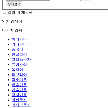
상세검색
결과 내 재검색
인기 검색어
다국어 입력
히라가나
가타카나
중국어
한글고어
그리스문자
프랑스어
독일어
히브리어
괄호기호
학술기호
기술기호
첨자기호
라틴문자
러시아문자