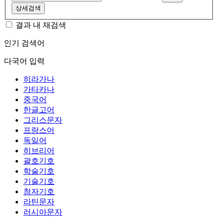
상세검색
결과 내 재검색
인기 검색어
다국어 입력
히라가나
가타카나
중국어
한글고어
그리스문자
프랑스어
독일어
히브리어
괄호기호
학술기호
기술기호
첨자기호
라틴문자
러시아문자