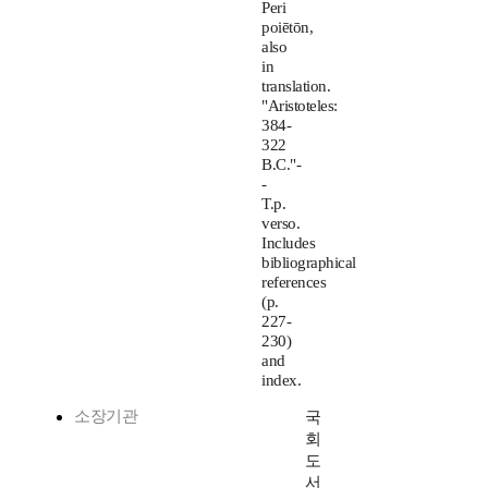
Peri
poiētōn,
also
in
translation.
"Aristoteles:
384-
322
B.C."-
-
T.p.
verso.
Includes
bibliographical
references
(p.
227-
230)
and
index.
소장기관
국
회
도
서