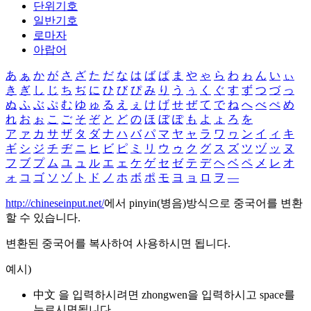
단위기호
일반기호
로마자
아랍어
あ
ぁ
か
が
さ
ざ
た
だ
な
は
ば
ぱ
ま
や
ゃ
ら
わ
ゎ
ん
い
ぃ
き
ぎ
し
じ
ち
ぢ
に
ひ
び
ぴ
み
り
う
ぅ
く
ぐ
す
ず
つ
づ
っ
ぬ
ふ
ぶ
ぷ
む
ゆ
ゅ
る
え
ぇ
け
げ
せ
ぜ
て
で
ね
へ
べ
ぺ
め
れ
お
ぉ
こ
ご
そ
ぞ
と
ど
の
ほ
ぼ
ぽ
も
よ
ょ
ろ
を
ア
ァ
カ
サ
ザ
タ
ダ
ナ
ハ
バ
パ
マ
ヤ
ャ
ラ
ワ
ヮ
ン
イ
ィ
キ
ギ
シ
ジ
チ
ヂ
ニ
ヒ
ビ
ピ
ミ
リ
ウ
ゥ
ク
グ
ス
ズ
ツ
ヅ
ッ
ヌ
フ
ブ
プ
ム
ユ
ュ
ル
エ
ェ
ケ
ゲ
セ
ゼ
テ
デ
ヘ
ベ
ペ
メ
レ
オ
ォ
コ
ゴ
ソ
ゾ
ト
ド
ノ
ホ
ボ
ポ
モ
ヨ
ョ
ロ
ヲ
―
http://chineseinput.net/
에서 pinyin(병음)방식으로 중국어를 변환
할 수 있습니다.
변환된 중국어를 복사하여 사용하시면 됩니다.
예시)
中文 을 입력하시려면
zhongwen
을 입력하시고 space를
누르시면됩니다.