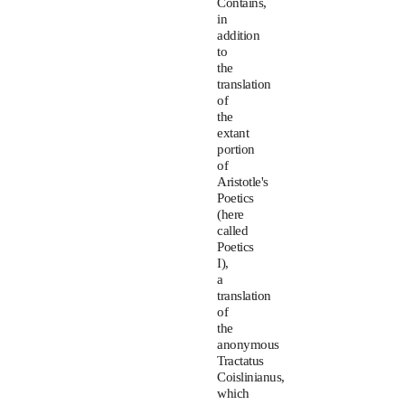
Contains,
in
addition
to
the
translation
of
the
extant
portion
of
Aristotle's
Poetics
(here
called
Poetics
I),
a
translation
of
the
anonymous
Tractatus
Coislinianus,
which