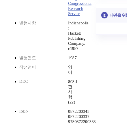
Congressional
Research
Service
나만을 위
발행사항
Indianapolis
:
Hackett
Publishing
Company,
c1987
발행연도
1987
작성언어
영
어
DDC
808.1
판
사
항
(22)
ISBN
0872200345
0872200337
9780872200333