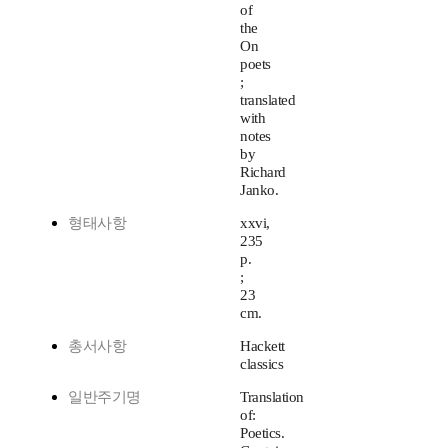
of
the
On
poets
;
translated
with
notes
by
Richard
Janko.
형태사항
xxvi,
235
p.
;
23
cm.
총서사항
Hackett
classics
일반주기명
Translation
of:
Poetics.