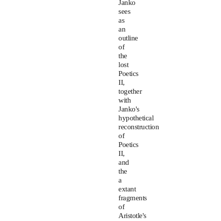
Janko
sees
as
an
outline
of
the
lost
Poetics
II,
together
with
Janko's
hypothetical
reconstruction
of
Poetics
II,
and
the
a
extant
fragments
of
Aristotle's