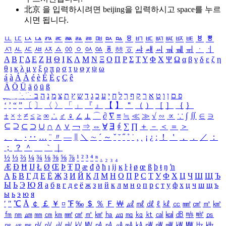
北京 을 입력하시려면
beijing
을 입력하시고 space를 누르
시면 됩니다.
ㅥ
ㅦ
ㅧ
ㅨ
ㅩ
ㅪ
ㅫ
ㅬ
ㅭ
ㅮ
ㅯ
ㅰ
ㅱ
ㅲ
ㅳ
ㅴ
ㅵ
ㅶ
ㅷ
ㅸ
ㅹ
ㅺ
ㅻ
ㅼ
ㅽ
ㅾ
ㅿ
ㆀ
ㆁ
ㆂ
ㆃ
ㆄ
ㆅ
ㆆ
ㆇ
ㆈ
ㆉ
ㆊ
ㆋ
ㆌ
ㆍ
ㆎ
Α
Β
Γ
Δ
Ε
Ζ
Η
Θ
Ι
Κ
Λ
Μ
Ν
Ξ
Ο
Π
Ρ
Σ
Τ
Υ
Φ
Χ
Ψ
Ω
α
β
γ
δ
ε
ζ
η
θ
ι
κ
λ
μ
ν
ξ
ο
π
ρ
σ
τ
υ
φ
χ
ψ
ω
á
à
Á
À
é
è
É
È
ç
Ç
ê
Ä
Ö
Ü
ä
ö
ü
ß
ְ
ֳ
ֲ
ֱ
ָ
ַ
ֵ
ֶ
ִ
ֹ
ּ
ֻ
ׂ
ׁ
ּ
ב
ה
נ
מ
צ
ת
ץ
ש
ד
ג
כ
ע
י
ח
ל
ך
ף
ק
ר
א
ט
ו
ן
ם
פ
‘
’
“
”
〔
〕
〈
〉
「
」
『
』
【
】
＂
（
）
［
］
｛
｝
±
×
÷
≠
≤
≥
∞
∴
♂
♀
∠
⊥
⌒
∂
∇
≡
≒
≪
≫
√
∽
∝
∵
∫
∬
∈
∋
⊆
⊇
⊂
⊃
∪
∩
∧
∨
￢
⇒
⇔
∀
∃
∮
∑
∏
＋
－
＜
＝
＞
、
。
·
‥
…
¨
〃
―
∥
＼
∼
´
～
ˇ
˘
˝
˚
˙
¸
˛
¡
¿
ː
！
＇
，
．
／
：
；
？
＾
＿
｀
｜
½
⅓
⅔
¼
¾
⅛
⅜
⅝
⅞
¹
²
³
⁴
ⁿ
₁
₂
₃
₄
Æ
Ð
Ħ
Ĳ
Ł
Ø
Œ
Þ
Ŧ
Ŋ
æ
đ
ð
ħ
ı
ĳ
ĸ
ŀ
ł
ø
œ
ß
þ
ŧ
ŋ
ŉ
А
Б
В
Г
Д
Е
Ё
Ж
З
И
Й
К
Л
М
Н
О
П
Р
С
Т
У
Ф
Х
Ц
Ч
Ш
Щ
Ъ
Ы
Ь
Э
Ю
Я
а
б
в
г
д
е
ё
ж
з
и
й
к
л
м
н
о
п
р
с
т
у
ф
х
ц
ч
ш
щ
ъ
ы
ь
э
ю
я
′
″
℃
Å
￠
￡
￥
¤
℉
‰
＄
％
Ｆ
￦
㎕
㎖
㎗
ℓ
㎘
㏄
㎣
㎤
㎥
㎦
㎙
㎚
㎛
㎜
㎝
㎞
㎟
㎠
㎡
㎢
㏊
㎍
㎎
㎏
㏏
㎈
㎉
㏈
㎧
㎨
㎰
㎱
㎲
㎳
㎴
㎵
㎶
㎷
㎸
㎹
㎀
㎁
㎂
㎃
㎄
㎺
㎻
㎽
㎾
㎿
㎐
㎑