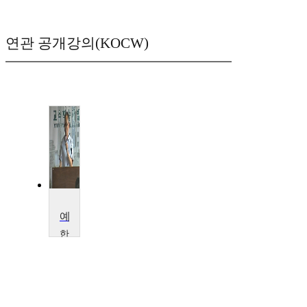
연관 공개강의(KOCW)
예술과 철학
한
국
외
국
어
대