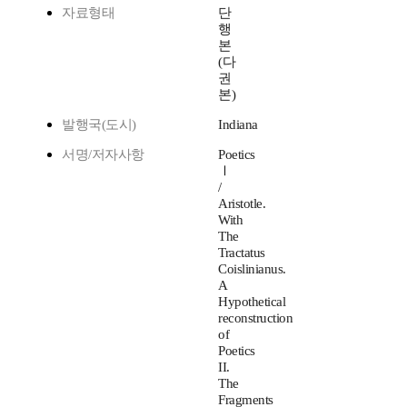
자료형태
단
행
본
(다
권
본)
발행국(도시)
Indiana
서명/저자사항
Poetics
Ⅰ
/
Aristotle.
With
The
Tractatus
Coislinianus.
A
Hypothetical
reconstruction
of
Poetics
II.
The
Fragments