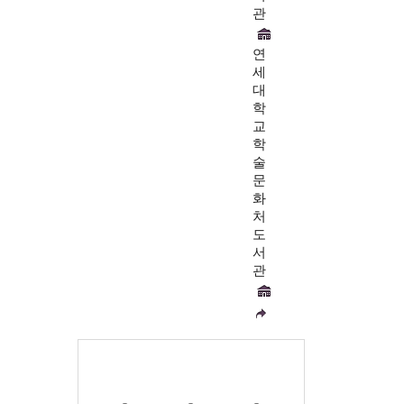
관
연
세
대
학
교
학
술
문
화
처
도
서
관