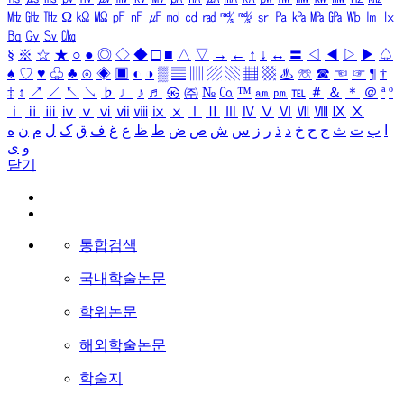
㎒
㎓
㎔
Ω
㏀
㏁
㎊
㎋
㎌
㏖
㏅
㎭
㎮
㎯
㏛
㎩
㎪
㎫
㎬
㏝
㏐
㏓
㏃
㏉
㏜
㏆
§
※
☆
★
○
●
◎
◇
◆
□
■
△
▽
→
←
↑
↓
↔
〓
◁
◀
▷
▶
♤
♠
♡
♥
♧
♣
⊙
◈
▣
◐
◑
▒
▤
▥
▨
▧
▦
▩
♨
☏
☎
☜
☞
¶
†
‡
↕
↗
↙
↖
↘
♭
♩
♪
♬
㉿
㈜
№
㏇
™
㏂
㏘
℡
＃
＆
＊
＠
ª
º
ⅰ
ⅱ
ⅲ
ⅳ
ⅴ
ⅵ
ⅶ
ⅷ
ⅸ
ⅹ
Ⅰ
Ⅱ
Ⅲ
Ⅳ
Ⅴ
Ⅵ
Ⅶ
Ⅷ
Ⅸ
Ⅹ
ا
ب
ت
ث
ج
ح
خ
د
ذ
ر
ز
س
ش
ص
ض
ط
ظ
ع
غ
ف
ق
ک
ل
م
ن
ه
و
ی
닫기
통합검색
국내학술논문
학위논문
해외학술논문
학술지