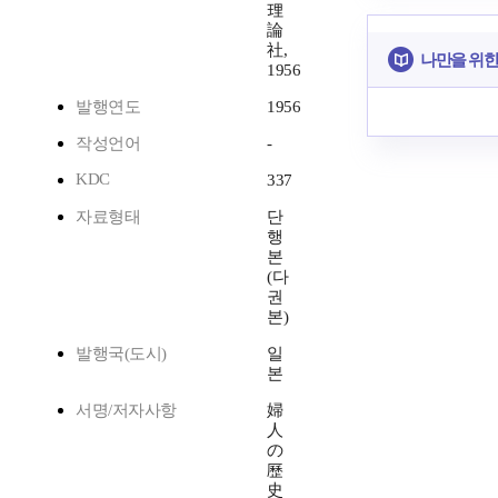
理
論
社,
나만을 위한
1956
발행연도
1956
작성언어
-
KDC
337
자료형태
단
행
본
(다
권
본)
발행국(도시)
일
본
서명/저자사항
婦
人
の
歷
史