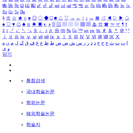
㎒
㎓
㎔
Ω
㏀
㏁
㎊
㎋
㎌
㏖
㏅
㎭
㎮
㎯
㏛
㎩
㎪
㎫
㎬
㏝
㏐
㏓
㏃
㏉
㏜
㏆
§
※
☆
★
○
●
◎
◇
◆
□
■
△
▽
→
←
↑
↓
↔
〓
◁
◀
▷
▶
♤
♠
♡
♥
♧
♣
⊙
◈
▣
◐
◑
▒
▤
▥
▨
▧
▦
▩
♨
☏
☎
☜
☞
¶
†
‡
↕
↗
↙
↖
↘
♭
♩
♪
♬
㉿
㈜
№
㏇
™
㏂
㏘
℡
＃
＆
＊
＠
ª
º
ⅰ
ⅱ
ⅲ
ⅳ
ⅴ
ⅵ
ⅶ
ⅷ
ⅸ
ⅹ
Ⅰ
Ⅱ
Ⅲ
Ⅳ
Ⅴ
Ⅵ
Ⅶ
Ⅷ
Ⅸ
Ⅹ
ا
ب
ت
ث
ج
ح
خ
د
ذ
ر
ز
س
ش
ص
ض
ط
ظ
ع
غ
ف
ق
ک
ل
م
ن
ه
و
ی
닫기
통합검색
국내학술논문
학위논문
해외학술논문
학술지