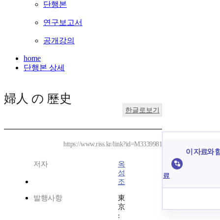
단행본
연구보고서
공개강의
home
단행본 상세
婦人 の 歷史
한글로보기
https://www.riss.kr/link?id=M3339981
이 자료와 함
저자
옥
성
료
조
발행사항
東
京
: