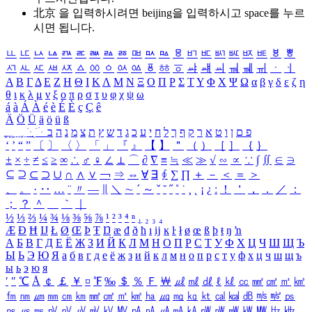
北京 을 입력하시려면
beijing
을 입력하시고 space를 누르
시면 됩니다.
ㅥ
ㅦ
ㅧ
ㅨ
ㅩ
ㅪ
ㅫ
ㅬ
ㅭ
ㅮ
ㅯ
ㅰ
ㅱ
ㅲ
ㅳ
ㅴ
ㅵ
ㅶ
ㅷ
ㅸ
ㅹ
ㅺ
ㅻ
ㅼ
ㅽ
ㅾ
ㅿ
ㆀ
ㆁ
ㆂ
ㆃ
ㆄ
ㆅ
ㆆ
ㆇ
ㆈ
ㆉ
ㆊ
ㆋ
ㆌ
ㆍ
ㆎ
Α
Β
Γ
Δ
Ε
Ζ
Η
Θ
Ι
Κ
Λ
Μ
Ν
Ξ
Ο
Π
Ρ
Σ
Τ
Υ
Φ
Χ
Ψ
Ω
α
β
γ
δ
ε
ζ
η
θ
ι
κ
λ
μ
ν
ξ
ο
π
ρ
σ
τ
υ
φ
χ
ψ
ω
á
à
Á
À
é
è
É
È
ç
Ç
ê
Ä
Ö
Ü
ä
ö
ü
ß
ְ
ֳ
ֲ
ֱ
ָ
ַ
ֵ
ֶ
ִ
ֹ
ּ
ֻ
ׂ
ׁ
ּ
ב
ה
נ
מ
צ
ת
ץ
ש
ד
ג
כ
ע
י
ח
ל
ך
ף
ק
ר
א
ט
ו
ן
ם
פ
‘
’
“
”
〔
〕
〈
〉
「
」
『
』
【
】
＂
（
）
［
］
｛
｝
±
×
÷
≠
≤
≥
∞
∴
♂
♀
∠
⊥
⌒
∂
∇
≡
≒
≪
≫
√
∽
∝
∵
∫
∬
∈
∋
⊆
⊇
⊂
⊃
∪
∩
∧
∨
￢
⇒
⇔
∀
∃
∮
∑
∏
＋
－
＜
＝
＞
、
。
·
‥
…
¨
〃
―
∥
＼
∼
´
～
ˇ
˘
˝
˚
˙
¸
˛
¡
¿
ː
！
＇
，
．
／
：
；
？
＾
＿
｀
｜
½
⅓
⅔
¼
¾
⅛
⅜
⅝
⅞
¹
²
³
⁴
ⁿ
₁
₂
₃
₄
Æ
Ð
Ħ
Ĳ
Ł
Ø
Œ
Þ
Ŧ
Ŋ
æ
đ
ð
ħ
ı
ĳ
ĸ
ŀ
ł
ø
œ
ß
þ
ŧ
ŋ
ŉ
А
Б
В
Г
Д
Е
Ё
Ж
З
И
Й
К
Л
М
Н
О
П
Р
С
Т
У
Ф
Х
Ц
Ч
Ш
Щ
Ъ
Ы
Ь
Э
Ю
Я
а
б
в
г
д
е
ё
ж
з
и
й
к
л
м
н
о
п
р
с
т
у
ф
х
ц
ч
ш
щ
ъ
ы
ь
э
ю
я
′
″
℃
Å
￠
￡
￥
¤
℉
‰
＄
％
Ｆ
￦
㎕
㎖
㎗
ℓ
㎘
㏄
㎣
㎤
㎥
㎦
㎙
㎚
㎛
㎜
㎝
㎞
㎟
㎠
㎡
㎢
㏊
㎍
㎎
㎏
㏏
㎈
㎉
㏈
㎧
㎨
㎰
㎱
㎲
㎳
㎴
㎵
㎶
㎷
㎸
㎹
㎀
㎁
㎂
㎃
㎄
㎺
㎻
㎽
㎾
㎿
㎐
㎑