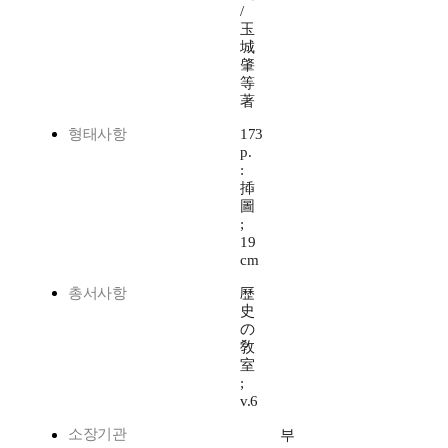
/
玉
城
肇
等
著
형태사항
173
p.
:
揷
圖
;
19
cm
총서사항
歷
史
の
敎
室
;
v.6
소장기관
부