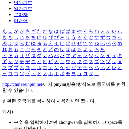
단위기호
일반기호
로마자
아랍어
あ
ぁ
か
が
さ
ざ
た
だ
な
は
ば
ぱ
ま
や
ゃ
ら
わ
ゎ
ん
い
ぃ
き
ぎ
し
じ
ち
ぢ
に
ひ
び
ぴ
み
り
う
ぅ
く
ぐ
す
ず
つ
づ
っ
ぬ
ふ
ぶ
ぷ
む
ゆ
ゅ
る
え
ぇ
け
げ
せ
ぜ
て
で
ね
へ
べ
ぺ
め
れ
お
ぉ
こ
ご
そ
ぞ
と
ど
の
ほ
ぼ
ぽ
も
よ
ょ
ろ
を
ア
ァ
カ
サ
ザ
タ
ダ
ナ
ハ
バ
パ
マ
ヤ
ャ
ラ
ワ
ヮ
ン
イ
ィ
キ
ギ
シ
ジ
チ
ヂ
ニ
ヒ
ビ
ピ
ミ
リ
ウ
ゥ
ク
グ
ス
ズ
ツ
ヅ
ッ
ヌ
フ
ブ
プ
ム
ユ
ュ
ル
エ
ェ
ケ
ゲ
セ
ゼ
テ
デ
ヘ
ベ
ペ
メ
レ
オ
ォ
コ
ゴ
ソ
ゾ
ト
ド
ノ
ホ
ボ
ポ
モ
ヨ
ョ
ロ
ヲ
―
http://chineseinput.net/
에서 pinyin(병음)방식으로 중국어를 변환
할 수 있습니다.
변환된 중국어를 복사하여 사용하시면 됩니다.
예시)
中文 을 입력하시려면
zhongwen
을 입력하시고 space를
누르시면됩니다.