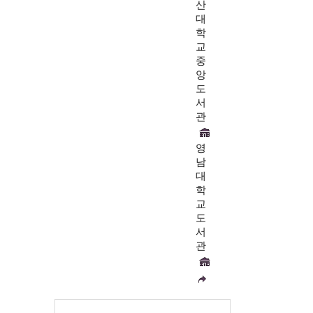
산
대
학
교
중
앙
도
서
관
영
남
대
학
교
도
서
관