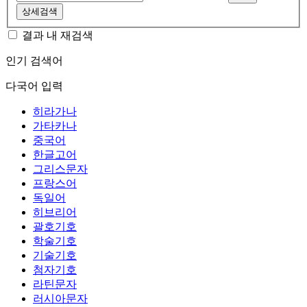
상세검색
결과 내 재검색
인기 검색어
다국어 입력
히라가나
가타카나
중국어
한글고어
그리스문자
프랑스어
독일어
히브리어
괄호기호
학술기호
기술기호
첨자기호
라틴문자
러시아문자