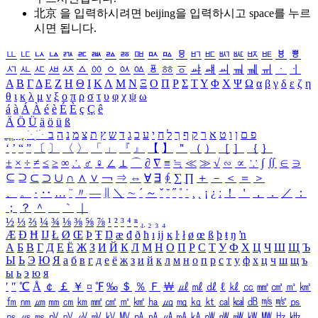
北京 을 입력하시려면
beijing
을 입력하시고 space를 누르
시면 됩니다.
ㅥ
ㅦ
ㅧ
ㅨ
ㅩ
ㅪ
ㅫ
ㅬ
ㅭ
ㅮ
ㅯ
ㅰ
ㅱ
ㅲ
ㅳ
ㅴ
ㅵ
ㅶ
ㅷ
ㅸ
ㅹ
ㅺ
ㅻ
ㅼ
ㅽ
ㅾ
ㅿ
ㆀ
ㆁ
ㆂ
ㆃ
ㆄ
ㆅ
ㆆ
ㆇ
ㆈ
ㆉ
ㆊ
ㆋ
ㆌ
ㆍ
ㆎ
Α
Β
Γ
Δ
Ε
Ζ
Η
Θ
Ι
Κ
Λ
Μ
Ν
Ξ
Ο
Π
Ρ
Σ
Τ
Υ
Φ
Χ
Ψ
Ω
α
β
γ
δ
ε
ζ
η
θ
ι
κ
λ
μ
ν
ξ
ο
π
ρ
σ
τ
υ
φ
χ
ψ
ω
á
à
Á
À
é
è
É
È
ç
Ç
ê
Ä
Ö
Ü
ä
ö
ü
ß
ְ
ֳ
ֲ
ֱ
ָ
ַ
ֵ
ֶ
ִ
ֹ
ּ
ֻ
ׂ
ׁ
ּ
ב
ה
נ
מ
צ
ת
ץ
ש
ד
ג
כ
ע
י
ח
ל
ך
ף
ק
ר
א
ט
ו
ן
ם
פ
‘
’
“
”
〔
〕
〈
〉
「
」
『
』
【
】
＂
（
）
［
］
｛
｝
±
×
÷
≠
≤
≥
∞
∴
♂
♀
∠
⊥
⌒
∂
∇
≡
≒
≪
≫
√
∽
∝
∵
∫
∬
∈
∋
⊆
⊇
⊂
⊃
∪
∩
∧
∨
￢
⇒
⇔
∀
∃
∮
∑
∏
＋
－
＜
＝
＞
、
。
·
‥
…
¨
〃
―
∥
＼
∼
´
～
ˇ
˘
˝
˚
˙
¸
˛
¡
¿
ː
！
＇
，
．
／
：
；
？
＾
＿
｀
｜
½
⅓
⅔
¼
¾
⅛
⅜
⅝
⅞
¹
²
³
⁴
ⁿ
₁
₂
₃
₄
Æ
Ð
Ħ
Ĳ
Ł
Ø
Œ
Þ
Ŧ
Ŋ
æ
đ
ð
ħ
ı
ĳ
ĸ
ŀ
ł
ø
œ
ß
þ
ŧ
ŋ
ŉ
А
Б
В
Г
Д
Е
Ё
Ж
З
И
Й
К
Л
М
Н
О
П
Р
С
Т
У
Ф
Х
Ц
Ч
Ш
Щ
Ъ
Ы
Ь
Э
Ю
Я
а
б
в
г
д
е
ё
ж
з
и
й
к
л
м
н
о
п
р
с
т
у
ф
х
ц
ч
ш
щ
ъ
ы
ь
э
ю
я
′
″
℃
Å
￠
￡
￥
¤
℉
‰
＄
％
Ｆ
￦
㎕
㎖
㎗
ℓ
㎘
㏄
㎣
㎤
㎥
㎦
㎙
㎚
㎛
㎜
㎝
㎞
㎟
㎠
㎡
㎢
㏊
㎍
㎎
㎏
㏏
㎈
㎉
㏈
㎧
㎨
㎰
㎱
㎲
㎳
㎴
㎵
㎶
㎷
㎸
㎹
㎀
㎁
㎂
㎃
㎄
㎺
㎻
㎽
㎾
㎿
㎐
㎑