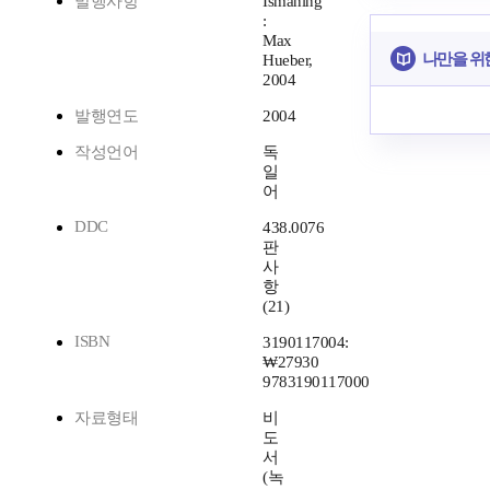
발행사항
Ismaning
:
Max
나만을 위
Hueber,
2004
발행연도
2004
작성언어
독
일
어
DDC
438.0076
판
사
항
(21)
ISBN
3190117004:
₩27930
9783190117000
자료형태
비
도
서
(녹