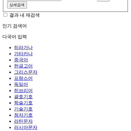
상세검색
결과 내 재검색
인기 검색어
다국어 입력
히라가나
가타카나
중국어
한글고어
그리스문자
프랑스어
독일어
히브리어
괄호기호
학술기호
기술기호
첨자기호
라틴문자
러시아문자