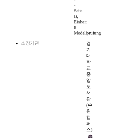
-
Seite
B,
Einheit
8-
Modellprufung
소장기관
경
기
대
학
교
중
앙
도
서
관
(수
원
캠
퍼
스)