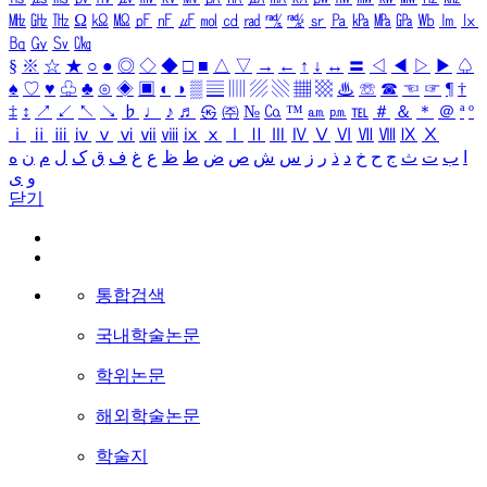
㎒
㎓
㎔
Ω
㏀
㏁
㎊
㎋
㎌
㏖
㏅
㎭
㎮
㎯
㏛
㎩
㎪
㎫
㎬
㏝
㏐
㏓
㏃
㏉
㏜
㏆
§
※
☆
★
○
●
◎
◇
◆
□
■
△
▽
→
←
↑
↓
↔
〓
◁
◀
▷
▶
♤
♠
♡
♥
♧
♣
⊙
◈
▣
◐
◑
▒
▤
▥
▨
▧
▦
▩
♨
☏
☎
☜
☞
¶
†
‡
↕
↗
↙
↖
↘
♭
♩
♪
♬
㉿
㈜
№
㏇
™
㏂
㏘
℡
＃
＆
＊
＠
ª
º
ⅰ
ⅱ
ⅲ
ⅳ
ⅴ
ⅵ
ⅶ
ⅷ
ⅸ
ⅹ
Ⅰ
Ⅱ
Ⅲ
Ⅳ
Ⅴ
Ⅵ
Ⅶ
Ⅷ
Ⅸ
Ⅹ
ا
ب
ت
ث
ج
ح
خ
د
ذ
ر
ز
س
ش
ص
ض
ط
ظ
ع
غ
ف
ق
ک
ل
م
ن
ه
و
ی
닫기
통합검색
국내학술논문
학위논문
해외학술논문
학술지