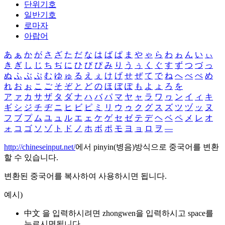
단위기호
일반기호
로마자
아랍어
あ
ぁ
か
が
さ
ざ
た
だ
な
は
ば
ぱ
ま
や
ゃ
ら
わ
ゎ
ん
い
ぃ
き
ぎ
し
じ
ち
ぢ
に
ひ
び
ぴ
み
り
う
ぅ
く
ぐ
す
ず
つ
づ
っ
ぬ
ふ
ぶ
ぷ
む
ゆ
ゅ
る
え
ぇ
け
げ
せ
ぜ
て
で
ね
へ
べ
ぺ
め
れ
お
ぉ
こ
ご
そ
ぞ
と
ど
の
ほ
ぼ
ぽ
も
よ
ょ
ろ
を
ア
ァ
カ
サ
ザ
タ
ダ
ナ
ハ
バ
パ
マ
ヤ
ャ
ラ
ワ
ヮ
ン
イ
ィ
キ
ギ
シ
ジ
チ
ヂ
ニ
ヒ
ビ
ピ
ミ
リ
ウ
ゥ
ク
グ
ス
ズ
ツ
ヅ
ッ
ヌ
フ
ブ
プ
ム
ユ
ュ
ル
エ
ェ
ケ
ゲ
セ
ゼ
テ
デ
ヘ
ベ
ペ
メ
レ
オ
ォ
コ
ゴ
ソ
ゾ
ト
ド
ノ
ホ
ボ
ポ
モ
ヨ
ョ
ロ
ヲ
―
http://chineseinput.net/
에서 pinyin(병음)방식으로 중국어를 변환
할 수 있습니다.
변환된 중국어를 복사하여 사용하시면 됩니다.
예시)
中文 을 입력하시려면
zhongwen
을 입력하시고 space를
누르시면됩니다.