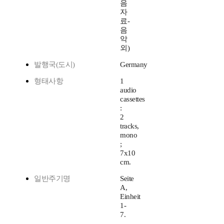
음
자
료-
음
악
외)
발행국(도시)
Germany
형태사항
1
audio
cassettes
:
2
tracks,
mono
;
7x10
cm.
일반주기명
Seite
A,
Einheit
1-
7.
-