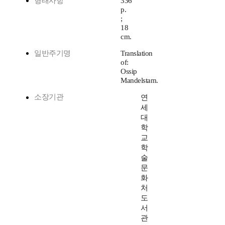
형태사항
336
p.
;
18
cm.
일반주기명
Translation
of:
Ossip
Mandelstam.
소장기관
연
세
대
학
교
학
술
문
화
처
도
서
관