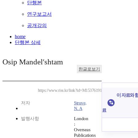
단행본
연구보고서
공개강의
home
단행본 상세
Osip Mandelʹshtam
한글로보기
https://www.riss.kr/link?id=M15376191
이 자료와 함
저자
Struve,
N. A
료
발행사항
London
:
Overseas
Publications