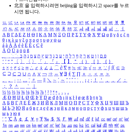
北京 을 입력하시려면
beijing
을 입력하시고 space를 누르
시면 됩니다.
ㅥ
ㅦ
ㅧ
ㅨ
ㅩ
ㅪ
ㅫ
ㅬ
ㅭ
ㅮ
ㅯ
ㅰ
ㅱ
ㅲ
ㅳ
ㅴ
ㅵ
ㅶ
ㅷ
ㅸ
ㅹ
ㅺ
ㅻ
ㅼ
ㅽ
ㅾ
ㅿ
ㆀ
ㆁ
ㆂ
ㆃ
ㆄ
ㆅ
ㆆ
ㆇ
ㆈ
ㆉ
ㆊ
ㆋ
ㆌ
ㆍ
ㆎ
Α
Β
Γ
Δ
Ε
Ζ
Η
Θ
Ι
Κ
Λ
Μ
Ν
Ξ
Ο
Π
Ρ
Σ
Τ
Υ
Φ
Χ
Ψ
Ω
α
β
γ
δ
ε
ζ
η
θ
ι
κ
λ
μ
ν
ξ
ο
π
ρ
σ
τ
υ
φ
χ
ψ
ω
á
à
Á
À
é
è
É
È
ç
Ç
ê
Ä
Ö
Ü
ä
ö
ü
ß
ְ
ֳ
ֲ
ֱ
ָ
ַ
ֵ
ֶ
ִ
ֹ
ּ
ֻ
ׂ
ׁ
ּ
ב
ה
נ
מ
צ
ת
ץ
ש
ד
ג
כ
ע
י
ח
ל
ך
ף
ק
ר
א
ט
ו
ן
ם
פ
‘
’
“
”
〔
〕
〈
〉
「
」
『
』
【
】
＂
（
）
［
］
｛
｝
±
×
÷
≠
≤
≥
∞
∴
♂
♀
∠
⊥
⌒
∂
∇
≡
≒
≪
≫
√
∽
∝
∵
∫
∬
∈
∋
⊆
⊇
⊂
⊃
∪
∩
∧
∨
￢
⇒
⇔
∀
∃
∮
∑
∏
＋
－
＜
＝
＞
、
。
·
‥
…
¨
〃
―
∥
＼
∼
´
～
ˇ
˘
˝
˚
˙
¸
˛
¡
¿
ː
！
＇
，
．
／
：
；
？
＾
＿
｀
｜
½
⅓
⅔
¼
¾
⅛
⅜
⅝
⅞
¹
²
³
⁴
ⁿ
₁
₂
₃
₄
Æ
Ð
Ħ
Ĳ
Ł
Ø
Œ
Þ
Ŧ
Ŋ
æ
đ
ð
ħ
ı
ĳ
ĸ
ŀ
ł
ø
œ
ß
þ
ŧ
ŋ
ŉ
А
Б
В
Г
Д
Е
Ё
Ж
З
И
Й
К
Л
М
Н
О
П
Р
С
Т
У
Ф
Х
Ц
Ч
Ш
Щ
Ъ
Ы
Ь
Э
Ю
Я
а
б
в
г
д
е
ё
ж
з
и
й
к
л
м
н
о
п
р
с
т
у
ф
х
ц
ч
ш
щ
ъ
ы
ь
э
ю
я
′
″
℃
Å
￠
￡
￥
¤
℉
‰
＄
％
Ｆ
￦
㎕
㎖
㎗
ℓ
㎘
㏄
㎣
㎤
㎥
㎦
㎙
㎚
㎛
㎜
㎝
㎞
㎟
㎠
㎡
㎢
㏊
㎍
㎎
㎏
㏏
㎈
㎉
㏈
㎧
㎨
㎰
㎱
㎲
㎳
㎴
㎵
㎶
㎷
㎸
㎹
㎀
㎁
㎂
㎃
㎄
㎺
㎻
㎽
㎾
㎿
㎐
㎑