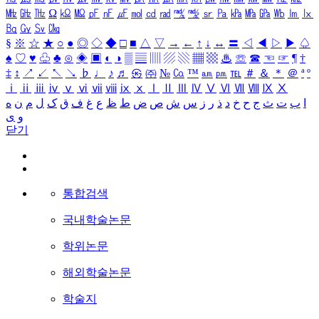
㎒
㎓
㎔
Ω
㏀
㏁
㎊
㎋
㎌
㏖
㏅
㎭
㎮
㎯
㏛
㎩
㎪
㎫
㎬
㏝
㏐
㏓
㏃
㏉
㏜
㏆
§
※
☆
★
○
●
◎
◇
◆
□
■
△
▽
→
←
↑
↓
↔
〓
◁
◀
▷
▶
♤
♠
♡
♥
♧
♣
⊙
◈
▣
◐
◑
▒
▤
▥
▨
▧
▦
▩
♨
☏
☎
☜
☞
¶
†
‡
↕
↗
↙
↖
↘
♭
♩
♪
♬
㉿
㈜
№
㏇
™
㏂
㏘
℡
＃
＆
＊
＠
ª
º
ⅰ
ⅱ
ⅲ
ⅳ
ⅴ
ⅵ
ⅶ
ⅷ
ⅸ
ⅹ
Ⅰ
Ⅱ
Ⅲ
Ⅳ
Ⅴ
Ⅵ
Ⅶ
Ⅷ
Ⅸ
Ⅹ
ا
ب
ت
ث
ج
ح
خ
د
ذ
ر
ز
س
ش
ص
ض
ط
ظ
ع
غ
ف
ق
ک
ل
م
ن
ه
و
ی
닫기
통합검색
국내학술논문
학위논문
해외학술논문
학술지