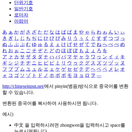
단위기호
일반기호
로마자
아랍어
あ
ぁ
か
が
さ
ざ
た
だ
な
は
ば
ぱ
ま
や
ゃ
ら
わ
ゎ
ん
い
ぃ
き
ぎ
し
じ
ち
ぢ
に
ひ
び
ぴ
み
り
う
ぅ
く
ぐ
す
ず
つ
づ
っ
ぬ
ふ
ぶ
ぷ
む
ゆ
ゅ
る
え
ぇ
け
げ
せ
ぜ
て
で
ね
へ
べ
ぺ
め
れ
お
ぉ
こ
ご
そ
ぞ
と
ど
の
ほ
ぼ
ぽ
も
よ
ょ
ろ
を
ア
ァ
カ
サ
ザ
タ
ダ
ナ
ハ
バ
パ
マ
ヤ
ャ
ラ
ワ
ヮ
ン
イ
ィ
キ
ギ
シ
ジ
チ
ヂ
ニ
ヒ
ビ
ピ
ミ
リ
ウ
ゥ
ク
グ
ス
ズ
ツ
ヅ
ッ
ヌ
フ
ブ
プ
ム
ユ
ュ
ル
エ
ェ
ケ
ゲ
セ
ゼ
テ
デ
ヘ
ベ
ペ
メ
レ
オ
ォ
コ
ゴ
ソ
ゾ
ト
ド
ノ
ホ
ボ
ポ
モ
ヨ
ョ
ロ
ヲ
―
http://chineseinput.net/
에서 pinyin(병음)방식으로 중국어를 변환
할 수 있습니다.
변환된 중국어를 복사하여 사용하시면 됩니다.
예시)
中文 을 입력하시려면
zhongwen
을 입력하시고 space를
누르시면됩니다.