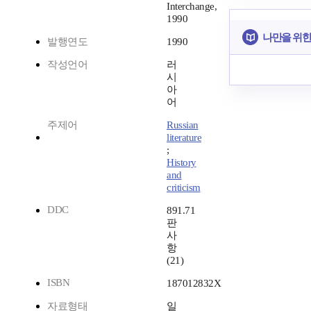
Interchange,
1990
나만을 위한
발행연도
1990
작성언어
러
시
아
어
주제어
Russian
literature
;
History
and
criticism
DDC
891.71
판
사
항
(21)
ISBN
187012832X
자료형태
일