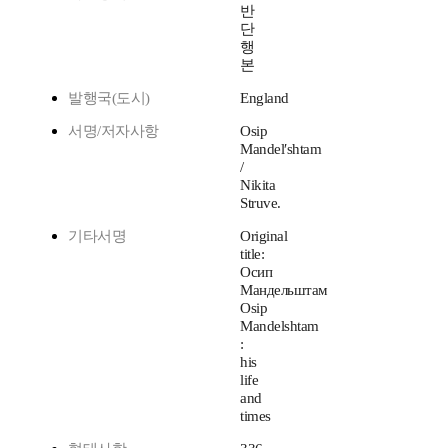
반
단
행
본
발행국(도시)
England
서명/저자사항
Osip
Mandelʹshtam
/
Nikita
Struve.
기타서명
Original
title:
Осип
Мандельштам
Osip
Mandelshtam
:
his
life
and
times