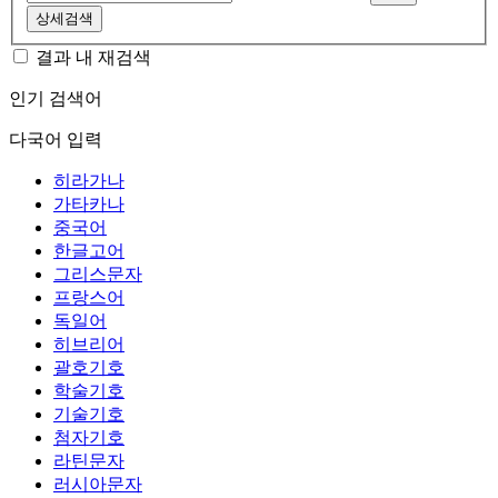
상세검색
결과 내 재검색
인기 검색어
다국어 입력
히라가나
가타카나
중국어
한글고어
그리스문자
프랑스어
독일어
히브리어
괄호기호
학술기호
기술기호
첨자기호
라틴문자
러시아문자