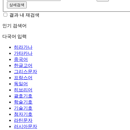
상세검색
결과 내 재검색
인기 검색어
다국어 입력
히라가나
가타카나
중국어
한글고어
그리스문자
프랑스어
독일어
히브리어
괄호기호
학술기호
기술기호
첨자기호
라틴문자
러시아문자