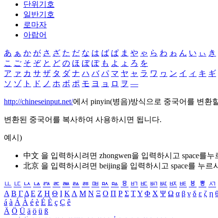
단위기호
일반기호
로마자
아랍어
あ
ぁ
か
が
さ
ざ
た
だ
な
は
ば
ぱ
ま
や
ゃ
ら
わ
ゎ
ん
い
ぃ
き
こ
ご
そ
ぞ
と
ど
の
ほ
ぼ
ぽ
も
よ
ょ
ろ
を
ア
ァ
カ
サ
ザ
タ
ダ
ナ
ハ
バ
パ
マ
ヤ
ャ
ラ
ワ
ヮ
ン
イ
ィ
キ
ギ
ソ
ゾ
ト
ド
ノ
ホ
ボ
ポ
モ
ヨ
ョ
ロ
ヲ
―
http://chineseinput.net/
에서 pinyin(병음)방식으로 중국어를 변환
변환된 중국어를 복사하여 사용하시면 됩니다.
예시)
中文 을 입력하시려면
zhongwen
을 입력하시고 space를
北京 을 입력하시려면
beijing
을 입력하시고 space를 누르
ㅥ
ㅦ
ㅧ
ㅨ
ㅩ
ㅪ
ㅫ
ㅬ
ㅭ
ㅮ
ㅯ
ㅰ
ㅱ
ㅲ
ㅳ
ㅴ
ㅵ
ㅶ
ㅷ
ㅸ
ㅹ
ㅺ
Α
Β
Γ
Δ
Ε
Ζ
Η
Θ
Ι
Κ
Λ
Μ
Ν
Ξ
Ο
Π
Ρ
Σ
Τ
Υ
Φ
Χ
Ψ
Ω
α
β
γ
δ
ε
ζ
η
á
à
Á
À
é
è
É
È
ç
Ç
ê
Ä
Ö
Ü
ä
ö
ü
ß