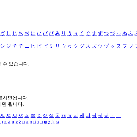
ぎ
し
じ
ち
ぢ
に
ひ
び
ぴ
み
り
う
ぅ
く
ぐ
す
ず
つ
づ
っ
ぬ
ふ
シ
ジ
チ
ヂ
ニ
ヒ
ビ
ピ
ミ
リ
ウ
ゥ
ク
グ
ス
ズ
ツ
ヅ
ッ
ヌ
フ
ブ
할 수 있습니다.
누르시면됩니다.
시면 됩니다.
ㅻ
ㅼ
ㅽ
ㅾ
ㅿ
ㆀ
ㆁ
ㆂ
ㆃ
ㆄ
ㆅ
ㆆ
ㆇ
ㆈ
ㆉ
ㆊ
ㆋ
ㆌ
ㆍ
ㆎ
θ
ι
κ
λ
μ
ν
ξ
ο
π
ρ
σ
τ
υ
φ
χ
ψ
ω