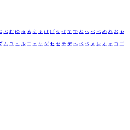
ぶ
ぷ
む
ゆ
ゅ
る
え
ぇ
け
げ
せ
ぜ
て
で
ね
へ
べ
ぺ
め
れ
お
ぉ
プ
ム
ユ
ュ
ル
エ
ェ
ケ
ゲ
セ
ゼ
テ
デ
ヘ
ベ
ペ
メ
レ
オ
ォ
コ
ゴ