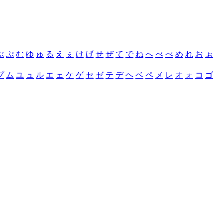
ぶ
ぷ
む
ゆ
ゅ
る
え
ぇ
け
げ
せ
ぜ
て
で
ね
へ
べ
ぺ
め
れ
お
ぉ
プ
ム
ユ
ュ
ル
エ
ェ
ケ
ゲ
セ
ゼ
テ
デ
ヘ
ベ
ペ
メ
レ
オ
ォ
コ
ゴ