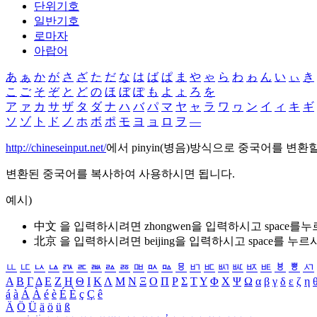
단위기호
일반기호
로마자
아랍어
あ
ぁ
か
が
さ
ざ
た
だ
な
は
ば
ぱ
ま
や
ゃ
ら
わ
ゎ
ん
い
ぃ
き
こ
ご
そ
ぞ
と
ど
の
ほ
ぼ
ぽ
も
よ
ょ
ろ
を
ア
ァ
カ
サ
ザ
タ
ダ
ナ
ハ
バ
パ
マ
ヤ
ャ
ラ
ワ
ヮ
ン
イ
ィ
キ
ギ
ソ
ゾ
ト
ド
ノ
ホ
ボ
ポ
モ
ヨ
ョ
ロ
ヲ
―
http://chineseinput.net/
에서 pinyin(병음)방식으로 중국어를 변환
변환된 중국어를 복사하여 사용하시면 됩니다.
예시)
中文 을 입력하시려면
zhongwen
을 입력하시고 space를
北京 을 입력하시려면
beijing
을 입력하시고 space를 누르
ㅥ
ㅦ
ㅧ
ㅨ
ㅩ
ㅪ
ㅫ
ㅬ
ㅭ
ㅮ
ㅯ
ㅰ
ㅱ
ㅲ
ㅳ
ㅴ
ㅵ
ㅶ
ㅷ
ㅸ
ㅹ
ㅺ
Α
Β
Γ
Δ
Ε
Ζ
Η
Θ
Ι
Κ
Λ
Μ
Ν
Ξ
Ο
Π
Ρ
Σ
Τ
Υ
Φ
Χ
Ψ
Ω
α
β
γ
δ
ε
ζ
η
á
à
Á
À
é
è
É
È
ç
Ç
ê
Ä
Ö
Ü
ä
ö
ü
ß