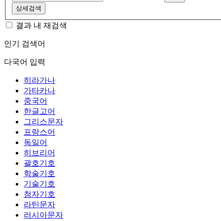
상세검색
결과 내 재검색
인기 검색어
다국어 입력
히라가나
가타카나
중국어
한글고어
그리스문자
프랑스어
독일어
히브리어
괄호기호
학술기호
기술기호
첨자기호
라틴문자
러시아문자