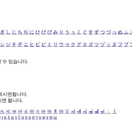
ぎ
し
じ
ち
ぢ
に
ひ
び
ぴ
み
り
う
ぅ
く
ぐ
す
ず
つ
づ
っ
ぬ
ふ
シ
ジ
チ
ヂ
ニ
ヒ
ビ
ピ
ミ
リ
ウ
ゥ
ク
グ
ス
ズ
ツ
ヅ
ッ
ヌ
フ
ブ
할 수 있습니다.
누르시면됩니다.
시면 됩니다.
ㅻ
ㅼ
ㅽ
ㅾ
ㅿ
ㆀ
ㆁ
ㆂ
ㆃ
ㆄ
ㆅ
ㆆ
ㆇ
ㆈ
ㆉ
ㆊ
ㆋ
ㆌ
ㆍ
ㆎ
θ
ι
κ
λ
μ
ν
ξ
ο
π
ρ
σ
τ
υ
φ
χ
ψ
ω