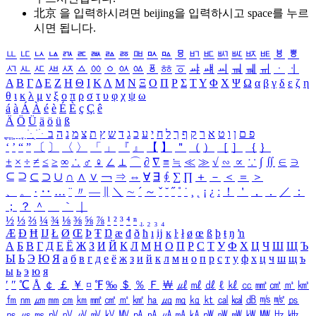
北京 을 입력하시려면
beijing
을 입력하시고 space를 누르
시면 됩니다.
ㅥ
ㅦ
ㅧ
ㅨ
ㅩ
ㅪ
ㅫ
ㅬ
ㅭ
ㅮ
ㅯ
ㅰ
ㅱ
ㅲ
ㅳ
ㅴ
ㅵ
ㅶ
ㅷ
ㅸ
ㅹ
ㅺ
ㅻ
ㅼ
ㅽ
ㅾ
ㅿ
ㆀ
ㆁ
ㆂ
ㆃ
ㆄ
ㆅ
ㆆ
ㆇ
ㆈ
ㆉ
ㆊ
ㆋ
ㆌ
ㆍ
ㆎ
Α
Β
Γ
Δ
Ε
Ζ
Η
Θ
Ι
Κ
Λ
Μ
Ν
Ξ
Ο
Π
Ρ
Σ
Τ
Υ
Φ
Χ
Ψ
Ω
α
β
γ
δ
ε
ζ
η
θ
ι
κ
λ
μ
ν
ξ
ο
π
ρ
σ
τ
υ
φ
χ
ψ
ω
á
à
Á
À
é
è
É
È
ç
Ç
ê
Ä
Ö
Ü
ä
ö
ü
ß
ְ
ֳ
ֲ
ֱ
ָ
ַ
ֵ
ֶ
ִ
ֹ
ּ
ֻ
ׂ
ׁ
ּ
ב
ה
נ
מ
צ
ת
ץ
ש
ד
ג
כ
ע
י
ח
ל
ך
ף
ק
ר
א
ט
ו
ן
ם
פ
‘
’
“
”
〔
〕
〈
〉
「
」
『
』
【
】
＂
（
）
［
］
｛
｝
±
×
÷
≠
≤
≥
∞
∴
♂
♀
∠
⊥
⌒
∂
∇
≡
≒
≪
≫
√
∽
∝
∵
∫
∬
∈
∋
⊆
⊇
⊂
⊃
∪
∩
∧
∨
￢
⇒
⇔
∀
∃
∮
∑
∏
＋
－
＜
＝
＞
、
。
·
‥
…
¨
〃
―
∥
＼
∼
´
～
ˇ
˘
˝
˚
˙
¸
˛
¡
¿
ː
！
＇
，
．
／
：
；
？
＾
＿
｀
｜
½
⅓
⅔
¼
¾
⅛
⅜
⅝
⅞
¹
²
³
⁴
ⁿ
₁
₂
₃
₄
Æ
Ð
Ħ
Ĳ
Ł
Ø
Œ
Þ
Ŧ
Ŋ
æ
đ
ð
ħ
ı
ĳ
ĸ
ŀ
ł
ø
œ
ß
þ
ŧ
ŋ
ŉ
А
Б
В
Г
Д
Е
Ё
Ж
З
И
Й
К
Л
М
Н
О
П
Р
С
Т
У
Ф
Х
Ц
Ч
Ш
Щ
Ъ
Ы
Ь
Э
Ю
Я
а
б
в
г
д
е
ё
ж
з
и
й
к
л
м
н
о
п
р
с
т
у
ф
х
ц
ч
ш
щ
ъ
ы
ь
э
ю
я
′
″
℃
Å
￠
￡
￥
¤
℉
‰
＄
％
Ｆ
￦
㎕
㎖
㎗
ℓ
㎘
㏄
㎣
㎤
㎥
㎦
㎙
㎚
㎛
㎜
㎝
㎞
㎟
㎠
㎡
㎢
㏊
㎍
㎎
㎏
㏏
㎈
㎉
㏈
㎧
㎨
㎰
㎱
㎲
㎳
㎴
㎵
㎶
㎷
㎸
㎹
㎀
㎁
㎂
㎃
㎄
㎺
㎻
㎽
㎾
㎿
㎐
㎑