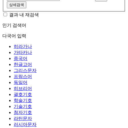
상세검색
결과 내 재검색
인기 검색어
다국어 입력
히라가나
가타카나
중국어
한글고어
그리스문자
프랑스어
독일어
히브리어
괄호기호
학술기호
기술기호
첨자기호
라틴문자
러시아문자