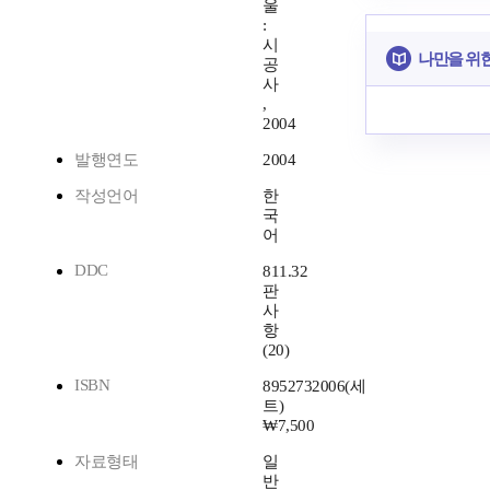
울
:
시
나만을 위
공
사
,
2004
발행연도
2004
작성언어
한
국
어
DDC
811.32
판
사
항
(20)
ISBN
8952732006(세
트)
₩7,500
자료형태
일
반