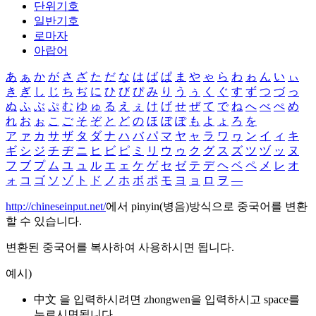
단위기호
일반기호
로마자
아랍어
あ
ぁ
か
が
さ
ざ
た
だ
な
は
ば
ぱ
ま
や
ゃ
ら
わ
ゎ
ん
い
ぃ
き
ぎ
し
じ
ち
ぢ
に
ひ
び
ぴ
み
り
う
ぅ
く
ぐ
す
ず
つ
づ
っ
ぬ
ふ
ぶ
ぷ
む
ゆ
ゅ
る
え
ぇ
け
げ
せ
ぜ
て
で
ね
へ
べ
ぺ
め
れ
お
ぉ
こ
ご
そ
ぞ
と
ど
の
ほ
ぼ
ぽ
も
よ
ょ
ろ
を
ア
ァ
カ
サ
ザ
タ
ダ
ナ
ハ
バ
パ
マ
ヤ
ャ
ラ
ワ
ヮ
ン
イ
ィ
キ
ギ
シ
ジ
チ
ヂ
ニ
ヒ
ビ
ピ
ミ
リ
ウ
ゥ
ク
グ
ス
ズ
ツ
ヅ
ッ
ヌ
フ
ブ
プ
ム
ユ
ュ
ル
エ
ェ
ケ
ゲ
セ
ゼ
テ
デ
ヘ
ベ
ペ
メ
レ
オ
ォ
コ
ゴ
ソ
ゾ
ト
ド
ノ
ホ
ボ
ポ
モ
ヨ
ョ
ロ
ヲ
―
http://chineseinput.net/
에서 pinyin(병음)방식으로 중국어를 변환
할 수 있습니다.
변환된 중국어를 복사하여 사용하시면 됩니다.
예시)
中文 을 입력하시려면
zhongwen
을 입력하시고 space를
누르시면됩니다.