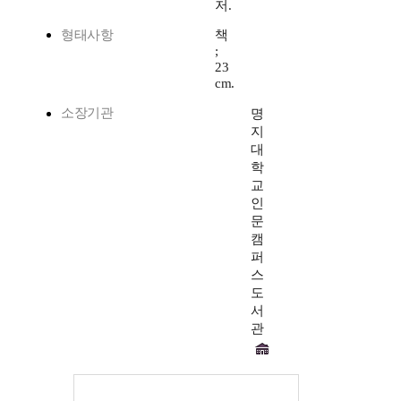
저.
형태사항
책
;
23
cm.
소장기관
명
지
대
학
교
인
문
캠
퍼
스
도
서
관