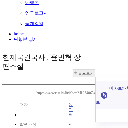
단행본
연구보고서
공개강의
home
단행본 상세
한제국건국사 : 윤민혁 장
편소설
한글로보기
이 자료와 함
https://www.riss.kr/link?id=M12340654
료
저자
윤
민
혁
발행사항
서