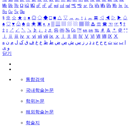
㎒
㎓
㎔
Ω
㏀
㏁
㎊
㎋
㎌
㏖
㏅
㎭
㎮
㎯
㏛
㎩
㎪
㎫
㎬
㏝
㏐
㏓
㏃
㏉
㏜
㏆
§
※
☆
★
○
●
◎
◇
◆
□
■
△
▽
→
←
↑
↓
↔
〓
◁
◀
▷
▶
♤
♠
♡
♥
♧
♣
⊙
◈
▣
◐
◑
▒
▤
▥
▨
▧
▦
▩
♨
☏
☎
☜
☞
¶
†
‡
↕
↗
↙
↖
↘
♭
♩
♪
♬
㉿
㈜
№
㏇
™
㏂
㏘
℡
＃
＆
＊
＠
ª
º
ⅰ
ⅱ
ⅲ
ⅳ
ⅴ
ⅵ
ⅶ
ⅷ
ⅸ
ⅹ
Ⅰ
Ⅱ
Ⅲ
Ⅳ
Ⅴ
Ⅵ
Ⅶ
Ⅷ
Ⅸ
Ⅹ
ا
ب
ت
ث
ج
ح
خ
د
ذ
ر
ز
س
ش
ص
ض
ط
ظ
ع
غ
ف
ق
ک
ل
م
ن
ه
و
ی
닫기
통합검색
국내학술논문
학위논문
해외학술논문
학술지