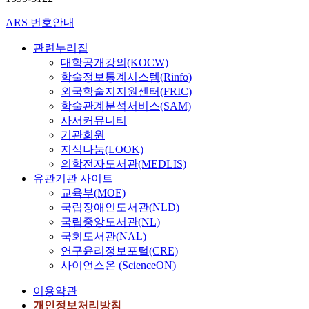
ARS 번호안내
관련누리집
대학공개강의(KOCW)
학술정보통계시스템(Rinfo)
외국학술지지원센터(FRIC)
학술관계분석서비스(SAM)
사서커뮤니티
기관회원
지식나눔(LOOK)
의학전자도서관(MEDLIS)
유관기관 사이트
교육부(MOE)
국립장애인도서관(NLD)
국립중앙도서관(NL)
국회도서관(NAL)
연구윤리정보포털(CRE)
사이언스온 (ScienceON)
이용약관
개인정보처리방침