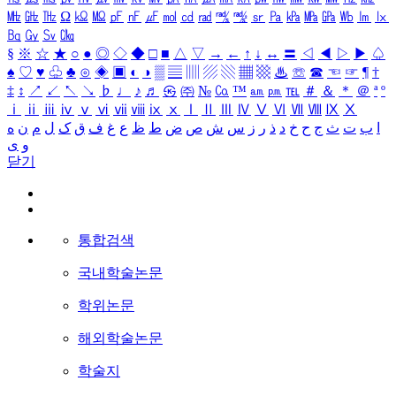
㎒
㎓
㎔
Ω
㏀
㏁
㎊
㎋
㎌
㏖
㏅
㎭
㎮
㎯
㏛
㎩
㎪
㎫
㎬
㏝
㏐
㏓
㏃
㏉
㏜
㏆
§
※
☆
★
○
●
◎
◇
◆
□
■
△
▽
→
←
↑
↓
↔
〓
◁
◀
▷
▶
♤
♠
♡
♥
♧
♣
⊙
◈
▣
◐
◑
▒
▤
▥
▨
▧
▦
▩
♨
☏
☎
☜
☞
¶
†
‡
↕
↗
↙
↖
↘
♭
♩
♪
♬
㉿
㈜
№
㏇
™
㏂
㏘
℡
＃
＆
＊
＠
ª
º
ⅰ
ⅱ
ⅲ
ⅳ
ⅴ
ⅵ
ⅶ
ⅷ
ⅸ
ⅹ
Ⅰ
Ⅱ
Ⅲ
Ⅳ
Ⅴ
Ⅵ
Ⅶ
Ⅷ
Ⅸ
Ⅹ
ا
ب
ت
ث
ج
ح
خ
د
ذ
ر
ز
س
ش
ص
ض
ط
ظ
ع
غ
ف
ق
ک
ل
م
ن
ه
و
ی
닫기
통합검색
국내학술논문
학위논문
해외학술논문
학술지