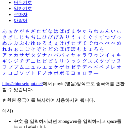
단위기호
일반기호
로마자
아랍어
あ
ぁ
か
が
さ
ざ
た
だ
な
は
ば
ぱ
ま
や
ゃ
ら
わ
ゎ
ん
い
ぃ
き
ぎ
し
じ
ち
ぢ
に
ひ
び
ぴ
み
り
う
ぅ
く
ぐ
す
ず
つ
づ
っ
ぬ
ふ
ぶ
ぷ
む
ゆ
ゅ
る
え
ぇ
け
げ
せ
ぜ
て
で
ね
へ
べ
ぺ
め
れ
お
ぉ
こ
ご
そ
ぞ
と
ど
の
ほ
ぼ
ぽ
も
よ
ょ
ろ
を
ア
ァ
カ
サ
ザ
タ
ダ
ナ
ハ
バ
パ
マ
ヤ
ャ
ラ
ワ
ヮ
ン
イ
ィ
キ
ギ
シ
ジ
チ
ヂ
ニ
ヒ
ビ
ピ
ミ
リ
ウ
ゥ
ク
グ
ス
ズ
ツ
ヅ
ッ
ヌ
フ
ブ
プ
ム
ユ
ュ
ル
エ
ェ
ケ
ゲ
セ
ゼ
テ
デ
ヘ
ベ
ペ
メ
レ
オ
ォ
コ
ゴ
ソ
ゾ
ト
ド
ノ
ホ
ボ
ポ
モ
ヨ
ョ
ロ
ヲ
―
http://chineseinput.net/
에서 pinyin(병음)방식으로 중국어를 변환
할 수 있습니다.
변환된 중국어를 복사하여 사용하시면 됩니다.
예시)
中文 을 입력하시려면
zhongwen
을 입력하시고 space를
누르시면됩니다.