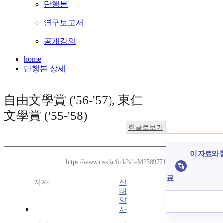
단행본
연구보고서
공개강의
home
단행본 상세
自由文學賞 ('56-'57), 東仁
文學賞 ('55-'58)
한글로보기
이 자료와 함
https://www.riss.kr/link?id=M2589771
료
저자
신
태
양
사