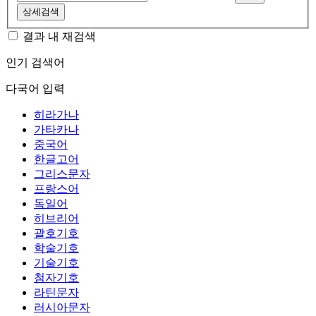
상세검색
결과 내 재검색
인기 검색어
다국어 입력
히라가나
가타카나
중국어
한글고어
그리스문자
프랑스어
독일어
히브리어
괄호기호
학술기호
기술기호
첨자기호
라틴문자
러시아문자