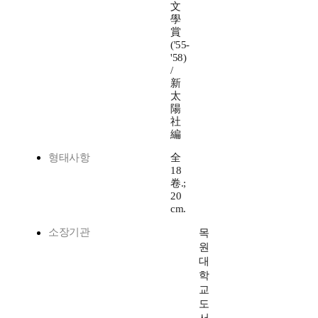
文
學
賞
('55-
'58)
/
新
太
陽
社
編
형태사항
全
18
卷.;
20
cm.
소장기관
목
원
대
학
교
도