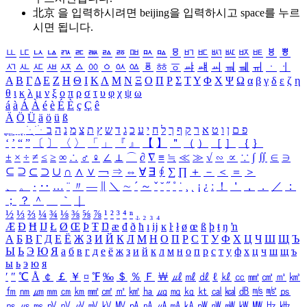
北京 을 입력하시려면
beijing
을 입력하시고 space를 누르
시면 됩니다.
ㅥ
ㅦ
ㅧ
ㅨ
ㅩ
ㅪ
ㅫ
ㅬ
ㅭ
ㅮ
ㅯ
ㅰ
ㅱ
ㅲ
ㅳ
ㅴ
ㅵ
ㅶ
ㅷ
ㅸ
ㅹ
ㅺ
ㅻ
ㅼ
ㅽ
ㅾ
ㅿ
ㆀ
ㆁ
ㆂ
ㆃ
ㆄ
ㆅ
ㆆ
ㆇ
ㆈ
ㆉ
ㆊ
ㆋ
ㆌ
ㆍ
ㆎ
Α
Β
Γ
Δ
Ε
Ζ
Η
Θ
Ι
Κ
Λ
Μ
Ν
Ξ
Ο
Π
Ρ
Σ
Τ
Υ
Φ
Χ
Ψ
Ω
α
β
γ
δ
ε
ζ
η
θ
ι
κ
λ
μ
ν
ξ
ο
π
ρ
σ
τ
υ
φ
χ
ψ
ω
á
à
Á
À
é
è
É
È
ç
Ç
ê
Ä
Ö
Ü
ä
ö
ü
ß
ְ
ֳ
ֲ
ֱ
ָ
ַ
ֵ
ֶ
ִ
ֹ
ּ
ֻ
ׂ
ׁ
ּ
ב
ה
נ
מ
צ
ת
ץ
ש
ד
ג
כ
ע
י
ח
ל
ך
ף
ק
ר
א
ט
ו
ן
ם
פ
‘
’
“
”
〔
〕
〈
〉
「
」
『
』
【
】
＂
（
）
［
］
｛
｝
±
×
÷
≠
≤
≥
∞
∴
♂
♀
∠
⊥
⌒
∂
∇
≡
≒
≪
≫
√
∽
∝
∵
∫
∬
∈
∋
⊆
⊇
⊂
⊃
∪
∩
∧
∨
￢
⇒
⇔
∀
∃
∮
∑
∏
＋
－
＜
＝
＞
、
。
·
‥
…
¨
〃
―
∥
＼
∼
´
～
ˇ
˘
˝
˚
˙
¸
˛
¡
¿
ː
！
＇
，
．
／
：
；
？
＾
＿
｀
｜
½
⅓
⅔
¼
¾
⅛
⅜
⅝
⅞
¹
²
³
⁴
ⁿ
₁
₂
₃
₄
Æ
Ð
Ħ
Ĳ
Ł
Ø
Œ
Þ
Ŧ
Ŋ
æ
đ
ð
ħ
ı
ĳ
ĸ
ŀ
ł
ø
œ
ß
þ
ŧ
ŋ
ŉ
А
Б
В
Г
Д
Е
Ё
Ж
З
И
Й
К
Л
М
Н
О
П
Р
С
Т
У
Ф
Х
Ц
Ч
Ш
Щ
Ъ
Ы
Ь
Э
Ю
Я
а
б
в
г
д
е
ё
ж
з
и
й
к
л
м
н
о
п
р
с
т
у
ф
х
ц
ч
ш
щ
ъ
ы
ь
э
ю
я
′
″
℃
Å
￠
￡
￥
¤
℉
‰
＄
％
Ｆ
￦
㎕
㎖
㎗
ℓ
㎘
㏄
㎣
㎤
㎥
㎦
㎙
㎚
㎛
㎜
㎝
㎞
㎟
㎠
㎡
㎢
㏊
㎍
㎎
㎏
㏏
㎈
㎉
㏈
㎧
㎨
㎰
㎱
㎲
㎳
㎴
㎵
㎶
㎷
㎸
㎹
㎀
㎁
㎂
㎃
㎄
㎺
㎻
㎽
㎾
㎿
㎐
㎑