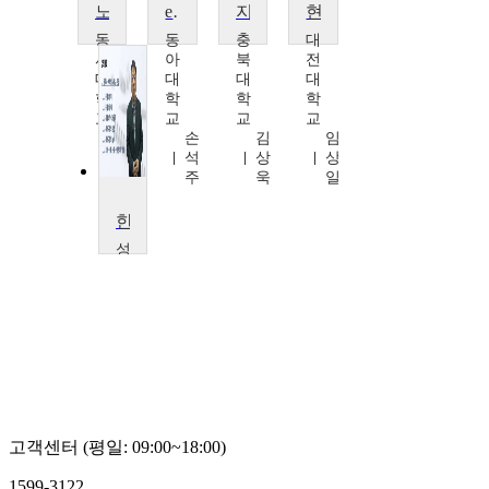
노벨문학상과 인문학 산책
e-learning 영어강좌
지식경영
현대 한국 문학과 사회변모
동
동
충
대
서
아
북
전
대
대
대
대
학
학
학
학
교
교
교
교
배
손
김
임
수
석
상
상
한
주
욱
일
한국문학사
성
결
대
학
교
류
해
춘
고객센터 (평일: 09:00~18:00)
1599-3122