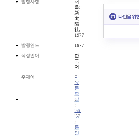
발행사항
서
울:
新
나만을 위
太
陽
社,
1977
발행연도
1977
작성언어
한
국
어
주제어
자
유
문
학
상
;
'56-
'57
;
동
인
;