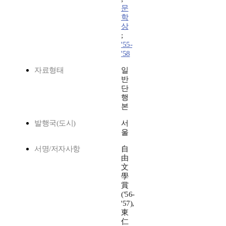
문
학
상
;
'55-
'58
자료형태
일
반
단
행
본
발행국(도시)
서
울
서명/저자사항
自
由
文
學
賞
('56-
'57),
東
仁