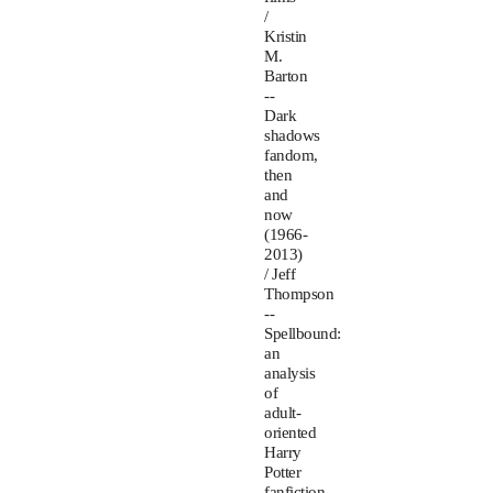
/
Kristin
M.
Barton
--
Dark
shadows
fandom,
then
and
now
(1966-
2013)
/ Jeff
Thompson
--
Spellbound:
an
analysis
of
adult-
oriented
Harry
Potter
fanfiction