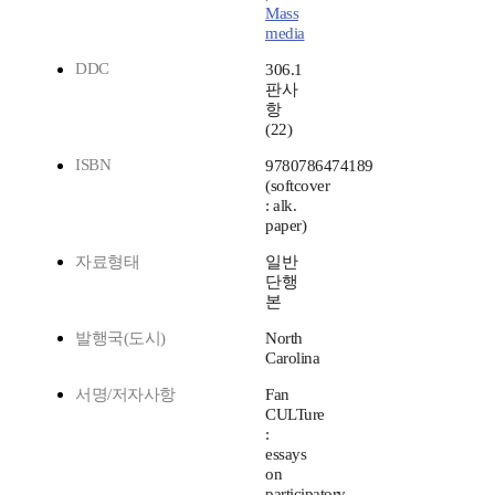
Mass
media
DDC
306.1
판사
항
(22)
ISBN
9780786474189
(softcover
: alk.
paper)
자료형태
일반
단행
본
발행국(도시)
North
Carolina
서명/저자사항
Fan
CULTure
:
essays
on
participatory