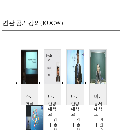
연관 공개강의(KOCW)
스포츠PR & Sponsorship
대중매체와 글쓰기
대중매체와 글쓰기
미디어 경제
한국
안양
안양
동서
외국
대학
대학
대학
어대
교
교
교
학교
김
김
이
Eoin
중
중
완
Joseph
철
철
수