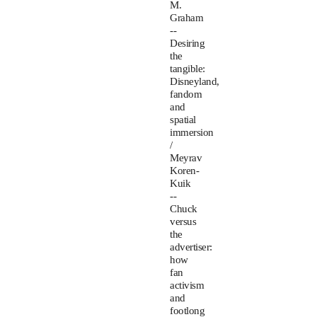
M.
Graham
--
Desiring
the
tangible:
Disneyland,
fandom
and
spatial
immersion
/
Meyrav
Koren-
Kuik
--
Chuck
versus
the
advertiser:
how
fan
activism
and
footlong