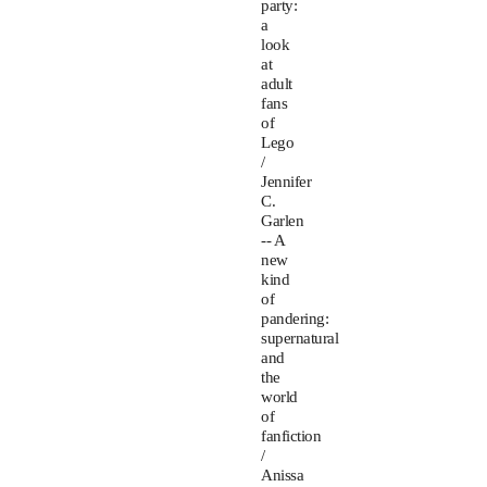
party:
a
look
at
adult
fans
of
Lego
/
Jennifer
C.
Garlen
-- A
new
kind
of
pandering:
supernatural
and
the
world
of
fanfiction
/
Anissa