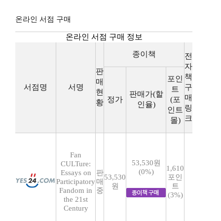
온라인 서점 구매
온라인 서점 구매 정보
종이책
전
자
판
책
포인
매
서점명
서명
구
트
현
판매가(할
매
정가
(포
황
인율)
링
인트
크
몰)
Fan
53,530원
CULTure:
1,610
(0%)
Essays on
판
53,530
포인
Participatory
매
원
트
Fandom in
중
(3%)
the 21st
Century