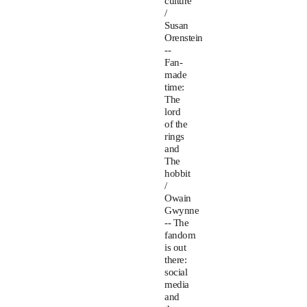
culture
/
Susan
Orenstein
--
Fan-
made
time:
The
lord
of the
rings
and
The
hobbit
/
Owain
Gwynne
-- The
fandom
is out
there:
social
media
and