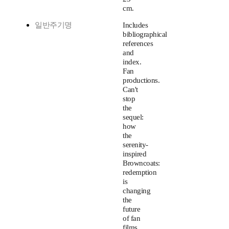
cm.
일반주기명
Includes
bibliographical
references
and
index.
Fan
productions.
Can't
stop
the
sequel:
how
the
serenity-
inspired
Browncoats:
redemption
is
changing
the
future
of fan
films