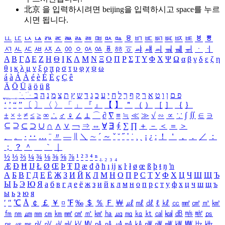
北京 을 입력하시려면
beijing
을 입력하시고 space를 누르
시면 됩니다.
ㅥ
ㅦ
ㅧ
ㅨ
ㅩ
ㅪ
ㅫ
ㅬ
ㅭ
ㅮ
ㅯ
ㅰ
ㅱ
ㅲ
ㅳ
ㅴ
ㅵ
ㅶ
ㅷ
ㅸ
ㅹ
ㅺ
ㅻ
ㅼ
ㅽ
ㅾ
ㅿ
ㆀ
ㆁ
ㆂ
ㆃ
ㆄ
ㆅ
ㆆ
ㆇ
ㆈ
ㆉ
ㆊ
ㆋ
ㆌ
ㆍ
ㆎ
Α
Β
Γ
Δ
Ε
Ζ
Η
Θ
Ι
Κ
Λ
Μ
Ν
Ξ
Ο
Π
Ρ
Σ
Τ
Υ
Φ
Χ
Ψ
Ω
α
β
γ
δ
ε
ζ
η
θ
ι
κ
λ
μ
ν
ξ
ο
π
ρ
σ
τ
υ
φ
χ
ψ
ω
á
à
Á
À
é
è
É
È
ç
Ç
ê
Ä
Ö
Ü
ä
ö
ü
ß
ְ
ֳ
ֲ
ֱ
ָ
ַ
ֵ
ֶ
ִ
ֹ
ּ
ֻ
ׂ
ׁ
ּ
ב
ה
נ
מ
צ
ת
ץ
ש
ד
ג
כ
ע
י
ח
ל
ך
ף
ק
ר
א
ט
ו
ן
ם
פ
‘
’
“
”
〔
〕
〈
〉
「
」
『
』
【
】
＂
（
）
［
］
｛
｝
±
×
÷
≠
≤
≥
∞
∴
♂
♀
∠
⊥
⌒
∂
∇
≡
≒
≪
≫
√
∽
∝
∵
∫
∬
∈
∋
⊆
⊇
⊂
⊃
∪
∩
∧
∨
￢
⇒
⇔
∀
∃
∮
∑
∏
＋
－
＜
＝
＞
、
。
·
‥
…
¨
〃
―
∥
＼
∼
´
～
ˇ
˘
˝
˚
˙
¸
˛
¡
¿
ː
！
＇
，
．
／
：
；
？
＾
＿
｀
｜
½
⅓
⅔
¼
¾
⅛
⅜
⅝
⅞
¹
²
³
⁴
ⁿ
₁
₂
₃
₄
Æ
Ð
Ħ
Ĳ
Ł
Ø
Œ
Þ
Ŧ
Ŋ
æ
đ
ð
ħ
ı
ĳ
ĸ
ŀ
ł
ø
œ
ß
þ
ŧ
ŋ
ŉ
А
Б
В
Г
Д
Е
Ё
Ж
З
И
Й
К
Л
М
Н
О
П
Р
С
Т
У
Ф
Х
Ц
Ч
Ш
Щ
Ъ
Ы
Ь
Э
Ю
Я
а
б
в
г
д
е
ё
ж
з
и
й
к
л
м
н
о
п
р
с
т
у
ф
х
ц
ч
ш
щ
ъ
ы
ь
э
ю
я
′
″
℃
Å
￠
￡
￥
¤
℉
‰
＄
％
Ｆ
￦
㎕
㎖
㎗
ℓ
㎘
㏄
㎣
㎤
㎥
㎦
㎙
㎚
㎛
㎜
㎝
㎞
㎟
㎠
㎡
㎢
㏊
㎍
㎎
㎏
㏏
㎈
㎉
㏈
㎧
㎨
㎰
㎱
㎲
㎳
㎴
㎵
㎶
㎷
㎸
㎹
㎀
㎁
㎂
㎃
㎄
㎺
㎻
㎽
㎾
㎿
㎐
㎑