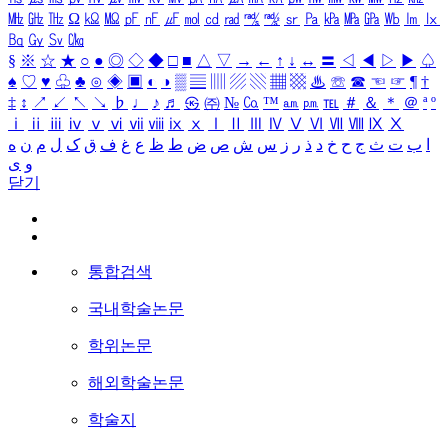
㎒
㎓
㎔
Ω
㏀
㏁
㎊
㎋
㎌
㏖
㏅
㎭
㎮
㎯
㏛
㎩
㎪
㎫
㎬
㏝
㏐
㏓
㏃
㏉
㏜
㏆
§
※
☆
★
○
●
◎
◇
◆
□
■
△
▽
→
←
↑
↓
↔
〓
◁
◀
▷
▶
♤
♠
♡
♥
♧
♣
⊙
◈
▣
◐
◑
▒
▤
▥
▨
▧
▦
▩
♨
☏
☎
☜
☞
¶
†
‡
↕
↗
↙
↖
↘
♭
♩
♪
♬
㉿
㈜
№
㏇
™
㏂
㏘
℡
＃
＆
＊
＠
ª
º
ⅰ
ⅱ
ⅲ
ⅳ
ⅴ
ⅵ
ⅶ
ⅷ
ⅸ
ⅹ
Ⅰ
Ⅱ
Ⅲ
Ⅳ
Ⅴ
Ⅵ
Ⅶ
Ⅷ
Ⅸ
Ⅹ
ا
ب
ت
ث
ج
ح
خ
د
ذ
ر
ز
س
ش
ص
ض
ط
ظ
ع
غ
ف
ق
ک
ل
م
ن
ه
و
ی
닫기
통합검색
국내학술논문
학위논문
해외학술논문
학술지