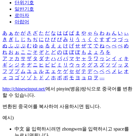
단위기호
일반기호
로마자
아랍어
あ
ぁ
か
が
さ
ざ
た
だ
な
は
ば
ぱ
ま
や
ゃ
ら
わ
ゎ
ん
い
ぃ
き
ぎ
し
じ
ち
ぢ
に
ひ
び
ぴ
み
り
う
ぅ
く
ぐ
す
ず
つ
づ
っ
ぬ
ふ
ぶ
ぷ
む
ゆ
ゅ
る
え
ぇ
け
げ
せ
ぜ
て
で
ね
へ
べ
ぺ
め
れ
お
ぉ
こ
ご
そ
ぞ
と
ど
の
ほ
ぼ
ぽ
も
よ
ょ
ろ
を
ア
ァ
カ
サ
ザ
タ
ダ
ナ
ハ
バ
パ
マ
ヤ
ャ
ラ
ワ
ヮ
ン
イ
ィ
キ
ギ
シ
ジ
チ
ヂ
ニ
ヒ
ビ
ピ
ミ
リ
ウ
ゥ
ク
グ
ス
ズ
ツ
ヅ
ッ
ヌ
フ
ブ
プ
ム
ユ
ュ
ル
エ
ェ
ケ
ゲ
セ
ゼ
テ
デ
ヘ
ベ
ペ
メ
レ
オ
ォ
コ
ゴ
ソ
ゾ
ト
ド
ノ
ホ
ボ
ポ
モ
ヨ
ョ
ロ
ヲ
―
http://chineseinput.net/
에서 pinyin(병음)방식으로 중국어를 변환
할 수 있습니다.
변환된 중국어를 복사하여 사용하시면 됩니다.
예시)
中文 을 입력하시려면
zhongwen
을 입력하시고 space를
누르시면됩니다.