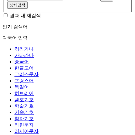
상세검색
결과 내 재검색
인기 검색어
다국어 입력
히라가나
가타카나
중국어
한글고어
그리스문자
프랑스어
독일어
히브리어
괄호기호
학술기호
기술기호
첨자기호
라틴문자
러시아문자