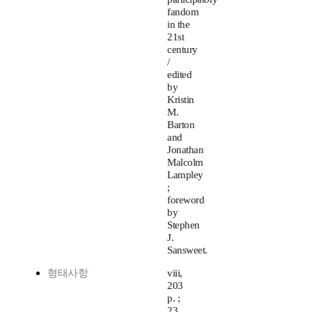
fandom
in the
21st
century
/
edited
by
Kristin
M.
Barton
and
Jonathan
Malcolm
Lampley
;
foreword
by
Stephen
J.
Sansweet.
형태사항
viii,
203
p. ;
23