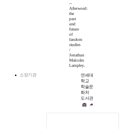
--
Afterword:
the
past
and
future
of
fandom
studies
/
Jonathan
Malcolm
Lampley.
소장기관
연세대
학교
학술문
화처
도서관