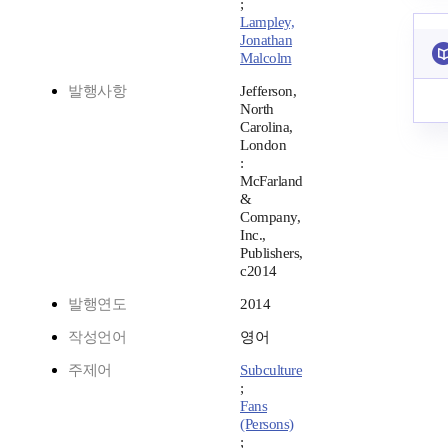
;
Lampley,
Jonathan
Malcolm
발행사항
Jefferson,
North
Carolina,
London
:
McFarland
&
Company,
Inc.,
Publishers,
c2014
발행연도
2014
작성언어
영어
주제어
Subculture
;
Fans
(Persons)
;