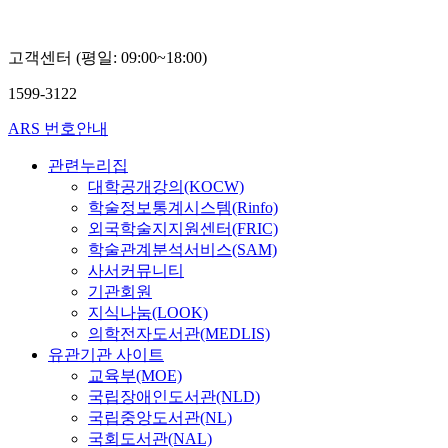
고객센터 (평일: 09:00~18:00)
1599-3122
ARS 번호안내
관련누리집
대학공개강의(KOCW)
학술정보통계시스템(Rinfo)
외국학술지지원센터(FRIC)
학술관계분석서비스(SAM)
사서커뮤니티
기관회원
지식나눔(LOOK)
의학전자도서관(MEDLIS)
유관기관 사이트
교육부(MOE)
국립장애인도서관(NLD)
국립중앙도서관(NL)
국회도서관(NAL)