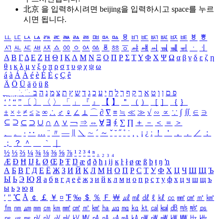
北京 을 입력하시려면
beijing
을 입력하시고 space를 누르
시면 됩니다.
ㅥ
ㅦ
ㅧ
ㅨ
ㅩ
ㅪ
ㅫ
ㅬ
ㅭ
ㅮ
ㅯ
ㅰ
ㅱ
ㅲ
ㅳ
ㅴ
ㅵ
ㅶ
ㅷ
ㅸ
ㅹ
ㅺ
ㅻ
ㅼ
ㅽ
ㅾ
ㅿ
ㆀ
ㆁ
ㆂ
ㆃ
ㆄ
ㆅ
ㆆ
ㆇ
ㆈ
ㆉ
ㆊ
ㆋ
ㆌ
ㆍ
ㆎ
Α
Β
Γ
Δ
Ε
Ζ
Η
Θ
Ι
Κ
Λ
Μ
Ν
Ξ
Ο
Π
Ρ
Σ
Τ
Υ
Φ
Χ
Ψ
Ω
α
β
γ
δ
ε
ζ
η
θ
ι
κ
λ
μ
ν
ξ
ο
π
ρ
σ
τ
υ
φ
χ
ψ
ω
á
à
Á
À
é
è
É
È
ç
Ç
ê
Ä
Ö
Ü
ä
ö
ü
ß
ְ
ֳ
ֲ
ֱ
ָ
ַ
ֵ
ֶ
ִ
ֹ
ּ
ֻ
ׂ
ׁ
ּ
ב
ה
נ
מ
צ
ת
ץ
ש
ד
ג
כ
ע
י
ח
ל
ך
ף
ק
ר
א
ט
ו
ן
ם
פ
‘
’
“
”
〔
〕
〈
〉
「
」
『
』
【
】
＂
（
）
［
］
｛
｝
±
×
÷
≠
≤
≥
∞
∴
♂
♀
∠
⊥
⌒
∂
∇
≡
≒
≪
≫
√
∽
∝
∵
∫
∬
∈
∋
⊆
⊇
⊂
⊃
∪
∩
∧
∨
￢
⇒
⇔
∀
∃
∮
∑
∏
＋
－
＜
＝
＞
、
。
·
‥
…
¨
〃
―
∥
＼
∼
´
～
ˇ
˘
˝
˚
˙
¸
˛
¡
¿
ː
！
＇
，
．
／
：
；
？
＾
＿
｀
｜
½
⅓
⅔
¼
¾
⅛
⅜
⅝
⅞
¹
²
³
⁴
ⁿ
₁
₂
₃
₄
Æ
Ð
Ħ
Ĳ
Ł
Ø
Œ
Þ
Ŧ
Ŋ
æ
đ
ð
ħ
ı
ĳ
ĸ
ŀ
ł
ø
œ
ß
þ
ŧ
ŋ
ŉ
А
Б
В
Г
Д
Е
Ё
Ж
З
И
Й
К
Л
М
Н
О
П
Р
С
Т
У
Ф
Х
Ц
Ч
Ш
Щ
Ъ
Ы
Ь
Э
Ю
Я
а
б
в
г
д
е
ё
ж
з
и
й
к
л
м
н
о
п
р
с
т
у
ф
х
ц
ч
ш
щ
ъ
ы
ь
э
ю
я
′
″
℃
Å
￠
￡
￥
¤
℉
‰
＄
％
Ｆ
￦
㎕
㎖
㎗
ℓ
㎘
㏄
㎣
㎤
㎥
㎦
㎙
㎚
㎛
㎜
㎝
㎞
㎟
㎠
㎡
㎢
㏊
㎍
㎎
㎏
㏏
㎈
㎉
㏈
㎧
㎨
㎰
㎱
㎲
㎳
㎴
㎵
㎶
㎷
㎸
㎹
㎀
㎁
㎂
㎃
㎄
㎺
㎻
㎽
㎾
㎿
㎐
㎑