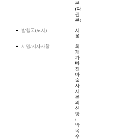
본
(다
권
본)
발행국(도시)
서
울
서명/저자사항
회
개
가
빠
진
마
술
사
시
몬
의
신
앙
/
박
옥
수