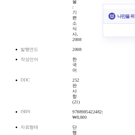
울
:
기
나만을 위
쁜
소
식
사,
2008
발행연도
2008
작성언어
한
국
어
DDC
252
판
사
항
(21)
ISBN
9788985422482:
₩8,000
자료형태
단
행