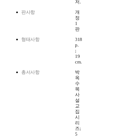
저.
판사항
개
정
1
판
형태사항
318
p.
;
19
cm.
총서사항
박
옥
수
목
사
설
교
집
시
리
즈;
5