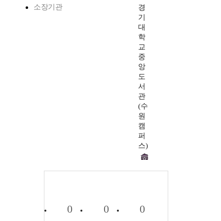
소장기관
경
기
대
학
교
중
앙
도
서
관
(수
원
캠
퍼
스)
0
0
0