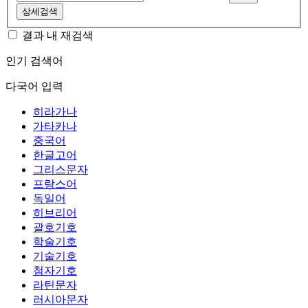
상세검색
결과 내 재검색
인기 검색어
다국어 입력
히라가나
가타카나
중국어
한글고어
그리스문자
프랑스어
독일어
히브리어
괄호기호
학술기호
기술기호
첨자기호
라틴문자
러시아문자