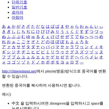
단위기호
일반기호
로마자
아랍어
あ
ぁ
か
が
さ
ざ
た
だ
な
は
ば
ぱ
ま
や
ゃ
ら
わ
ゎ
ん
い
ぃ
き
ぎ
し
じ
ち
ぢ
に
ひ
び
ぴ
み
り
う
ぅ
く
ぐ
す
ず
つ
づ
っ
ぬ
ふ
ぶ
ぷ
む
ゆ
ゅ
る
え
ぇ
け
げ
せ
ぜ
て
で
ね
へ
べ
ぺ
め
れ
お
ぉ
こ
ご
そ
ぞ
と
ど
の
ほ
ぼ
ぽ
も
よ
ょ
ろ
を
ア
ァ
カ
サ
ザ
タ
ダ
ナ
ハ
バ
パ
マ
ヤ
ャ
ラ
ワ
ヮ
ン
イ
ィ
キ
ギ
シ
ジ
チ
ヂ
ニ
ヒ
ビ
ピ
ミ
リ
ウ
ゥ
ク
グ
ス
ズ
ツ
ヅ
ッ
ヌ
フ
ブ
プ
ム
ユ
ュ
ル
エ
ェ
ケ
ゲ
セ
ゼ
テ
デ
ヘ
ベ
ペ
メ
レ
オ
ォ
コ
ゴ
ソ
ゾ
ト
ド
ノ
ホ
ボ
ポ
モ
ヨ
ョ
ロ
ヲ
―
http://chineseinput.net/
에서 pinyin(병음)방식으로 중국어를 변환
할 수 있습니다.
변환된 중국어를 복사하여 사용하시면 됩니다.
예시)
中文 을 입력하시려면
zhongwen
을 입력하시고 space를
누르시면됩니다.