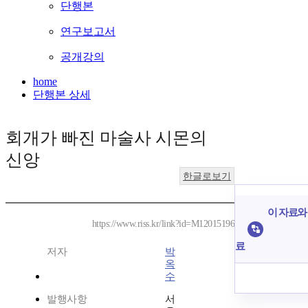
단행본
연구보고서
공개강의
home
단행본 상세
회개가 빠진 마술사 시몬의
신앙
한글로보기
이 자료와 
https://www.riss.kr/link?id=M12015196
료
저자
박
옥
수
발행사항
서