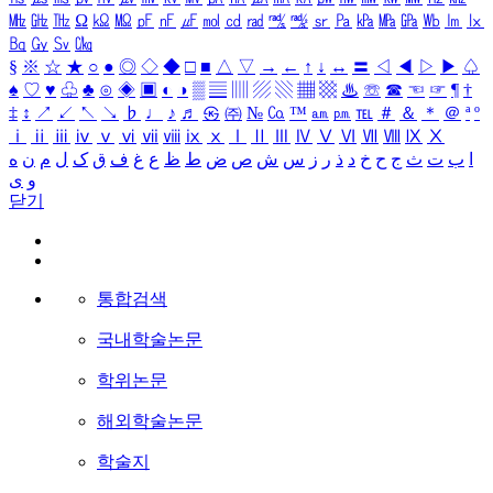
㎒
㎓
㎔
Ω
㏀
㏁
㎊
㎋
㎌
㏖
㏅
㎭
㎮
㎯
㏛
㎩
㎪
㎫
㎬
㏝
㏐
㏓
㏃
㏉
㏜
㏆
§
※
☆
★
○
●
◎
◇
◆
□
■
△
▽
→
←
↑
↓
↔
〓
◁
◀
▷
▶
♤
♠
♡
♥
♧
♣
⊙
◈
▣
◐
◑
▒
▤
▥
▨
▧
▦
▩
♨
☏
☎
☜
☞
¶
†
‡
↕
↗
↙
↖
↘
♭
♩
♪
♬
㉿
㈜
№
㏇
™
㏂
㏘
℡
＃
＆
＊
＠
ª
º
ⅰ
ⅱ
ⅲ
ⅳ
ⅴ
ⅵ
ⅶ
ⅷ
ⅸ
ⅹ
Ⅰ
Ⅱ
Ⅲ
Ⅳ
Ⅴ
Ⅵ
Ⅶ
Ⅷ
Ⅸ
Ⅹ
ا
ب
ت
ث
ج
ح
خ
د
ذ
ر
ز
س
ش
ص
ض
ط
ظ
ع
غ
ف
ق
ک
ل
م
ن
ه
و
ی
닫기
통합검색
국내학술논문
학위논문
해외학술논문
학술지