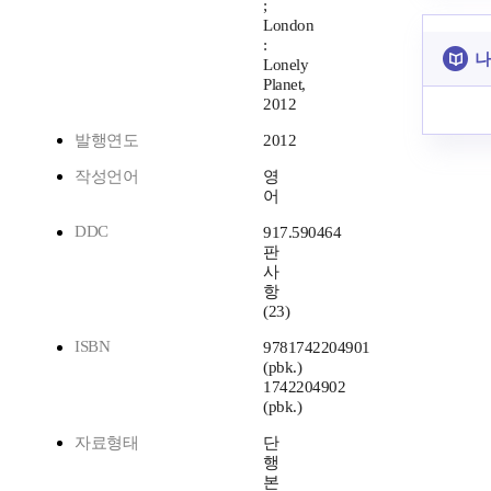
;
London
:
나
Lonely
Planet,
2012
발행연도
2012
작성언어
영
어
DDC
917.590464
판
사
항
(23)
ISBN
9781742204901
(pbk.)
1742204902
(pbk.)
자료형태
단
행
본