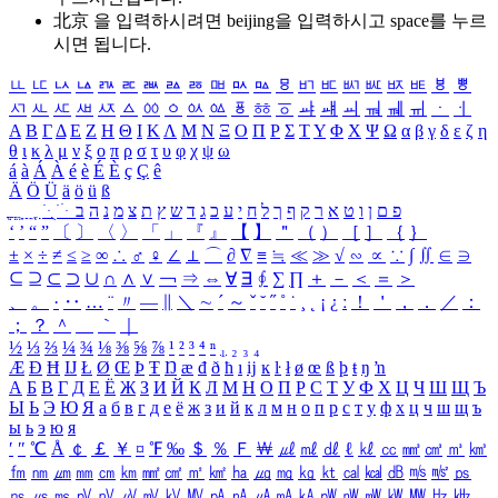
北京 을 입력하시려면
beijing
을 입력하시고 space를 누르
시면 됩니다.
ㅥ
ㅦ
ㅧ
ㅨ
ㅩ
ㅪ
ㅫ
ㅬ
ㅭ
ㅮ
ㅯ
ㅰ
ㅱ
ㅲ
ㅳ
ㅴ
ㅵ
ㅶ
ㅷ
ㅸ
ㅹ
ㅺ
ㅻ
ㅼ
ㅽ
ㅾ
ㅿ
ㆀ
ㆁ
ㆂ
ㆃ
ㆄ
ㆅ
ㆆ
ㆇ
ㆈ
ㆉ
ㆊ
ㆋ
ㆌ
ㆍ
ㆎ
Α
Β
Γ
Δ
Ε
Ζ
Η
Θ
Ι
Κ
Λ
Μ
Ν
Ξ
Ο
Π
Ρ
Σ
Τ
Υ
Φ
Χ
Ψ
Ω
α
β
γ
δ
ε
ζ
η
θ
ι
κ
λ
μ
ν
ξ
ο
π
ρ
σ
τ
υ
φ
χ
ψ
ω
á
à
Á
À
é
è
É
È
ç
Ç
ê
Ä
Ö
Ü
ä
ö
ü
ß
ְ
ֳ
ֲ
ֱ
ָ
ַ
ֵ
ֶ
ִ
ֹ
ּ
ֻ
ׂ
ׁ
ּ
ב
ה
נ
מ
צ
ת
ץ
ש
ד
ג
כ
ע
י
ח
ל
ך
ף
ק
ר
א
ט
ו
ן
ם
פ
‘
’
“
”
〔
〕
〈
〉
「
」
『
』
【
】
＂
（
）
［
］
｛
｝
±
×
÷
≠
≤
≥
∞
∴
♂
♀
∠
⊥
⌒
∂
∇
≡
≒
≪
≫
√
∽
∝
∵
∫
∬
∈
∋
⊆
⊇
⊂
⊃
∪
∩
∧
∨
￢
⇒
⇔
∀
∃
∮
∑
∏
＋
－
＜
＝
＞
、
。
·
‥
…
¨
〃
―
∥
＼
∼
´
～
ˇ
˘
˝
˚
˙
¸
˛
¡
¿
ː
！
＇
，
．
／
：
；
？
＾
＿
｀
｜
½
⅓
⅔
¼
¾
⅛
⅜
⅝
⅞
¹
²
³
⁴
ⁿ
₁
₂
₃
₄
Æ
Ð
Ħ
Ĳ
Ł
Ø
Œ
Þ
Ŧ
Ŋ
æ
đ
ð
ħ
ı
ĳ
ĸ
ŀ
ł
ø
œ
ß
þ
ŧ
ŋ
ŉ
А
Б
В
Г
Д
Е
Ё
Ж
З
И
Й
К
Л
М
Н
О
П
Р
С
Т
У
Ф
Х
Ц
Ч
Ш
Щ
Ъ
Ы
Ь
Э
Ю
Я
а
б
в
г
д
е
ё
ж
з
и
й
к
л
м
н
о
п
р
с
т
у
ф
х
ц
ч
ш
щ
ъ
ы
ь
э
ю
я
′
″
℃
Å
￠
￡
￥
¤
℉
‰
＄
％
Ｆ
￦
㎕
㎖
㎗
ℓ
㎘
㏄
㎣
㎤
㎥
㎦
㎙
㎚
㎛
㎜
㎝
㎞
㎟
㎠
㎡
㎢
㏊
㎍
㎎
㎏
㏏
㎈
㎉
㏈
㎧
㎨
㎰
㎱
㎲
㎳
㎴
㎵
㎶
㎷
㎸
㎹
㎀
㎁
㎂
㎃
㎄
㎺
㎻
㎽
㎾
㎿
㎐
㎑