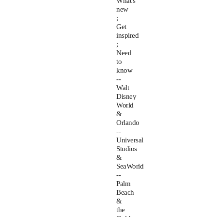
What's
new
;
Get
inspired
;
Need
to
know
--
Walt
Disney
World
&
Orlando
--
Universal
Studios
&
SeaWorld
--
Palm
Beach
&
the