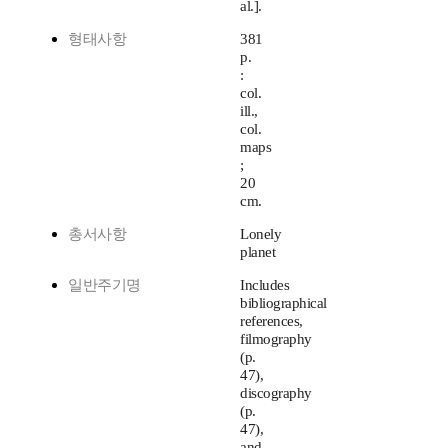
al.].
형태사항
381
p.
:
col.
ill.,
col.
maps
;
20
cm.
총서사항
Lonely
planet
일반주기명
Includes
bibliographical
references,
filmography
(p.
47),
discography
(p.
47),
and