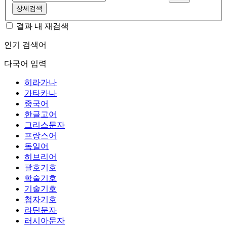
상세검색
결과 내 재검색
인기 검색어
다국어 입력
히라가나
가타카나
중국어
한글고어
그리스문자
프랑스어
독일어
히브리어
괄호기호
학술기호
기술기호
첨자기호
라틴문자
러시아문자