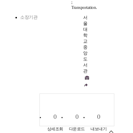
;
Transportation.
소장기관
서
울
대
학
교
중
앙
도
서
관
0
0
0
상세조회
다운로드
내보내기