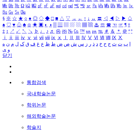
㎒
㎓
㎔
Ω
㏀
㏁
㎊
㎋
㎌
㏖
㏅
㎭
㎮
㎯
㏛
㎩
㎪
㎫
㎬
㏝
㏐
㏓
㏃
㏉
㏜
㏆
§
※
☆
★
○
●
◎
◇
◆
□
■
△
▽
→
←
↑
↓
↔
〓
◁
◀
▷
▶
♤
♠
♡
♥
♧
♣
⊙
◈
▣
◐
◑
▒
▤
▥
▨
▧
▦
▩
♨
☏
☎
☜
☞
¶
†
‡
↕
↗
↙
↖
↘
♭
♩
♪
♬
㉿
㈜
№
㏇
™
㏂
㏘
℡
＃
＆
＊
＠
ª
º
ⅰ
ⅱ
ⅲ
ⅳ
ⅴ
ⅵ
ⅶ
ⅷ
ⅸ
ⅹ
Ⅰ
Ⅱ
Ⅲ
Ⅳ
Ⅴ
Ⅵ
Ⅶ
Ⅷ
Ⅸ
Ⅹ
ا
ب
ت
ث
ج
ح
خ
د
ذ
ر
ز
س
ش
ص
ض
ط
ظ
ع
غ
ف
ق
ک
ل
م
ن
ه
و
ی
닫기
통합검색
국내학술논문
학위논문
해외학술논문
학술지