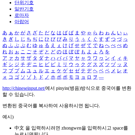
단위기호
일반기호
로마자
아랍어
あ
ぁ
か
が
さ
ざ
た
だ
な
は
ば
ぱ
ま
や
ゃ
ら
わ
ゎ
ん
い
ぃ
き
ぎ
し
じ
ち
ぢ
に
ひ
び
ぴ
み
り
う
ぅ
く
ぐ
す
ず
つ
づ
っ
ぬ
ふ
ぶ
ぷ
む
ゆ
ゅ
る
え
ぇ
け
げ
せ
ぜ
て
で
ね
へ
べ
ぺ
め
れ
お
ぉ
こ
ご
そ
ぞ
と
ど
の
ほ
ぼ
ぽ
も
よ
ょ
ろ
を
ア
ァ
カ
サ
ザ
タ
ダ
ナ
ハ
バ
パ
マ
ヤ
ャ
ラ
ワ
ヮ
ン
イ
ィ
キ
ギ
シ
ジ
チ
ヂ
ニ
ヒ
ビ
ピ
ミ
リ
ウ
ゥ
ク
グ
ス
ズ
ツ
ヅ
ッ
ヌ
フ
ブ
プ
ム
ユ
ュ
ル
エ
ェ
ケ
ゲ
セ
ゼ
テ
デ
ヘ
ベ
ペ
メ
レ
オ
ォ
コ
ゴ
ソ
ゾ
ト
ド
ノ
ホ
ボ
ポ
モ
ヨ
ョ
ロ
ヲ
―
http://chineseinput.net/
에서 pinyin(병음)방식으로 중국어를 변환
할 수 있습니다.
변환된 중국어를 복사하여 사용하시면 됩니다.
예시)
中文 을 입력하시려면
zhongwen
을 입력하시고 space를
누르시면됩니다.