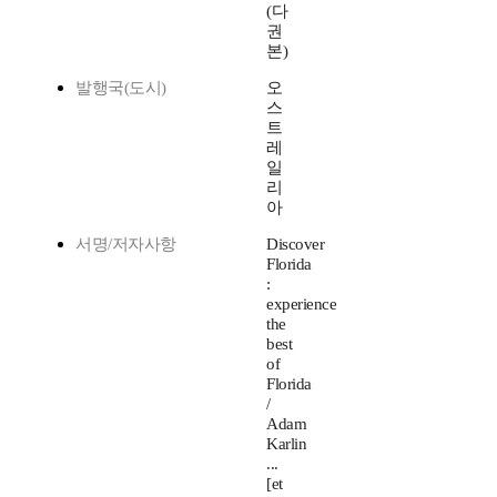
(다
권
본)
발행국(도시)
오
스
트
레
일
리
아
서명/저자사항
Discover
Florida
:
experience
the
best
of
Florida
/
Adam
Karlin
...
[et