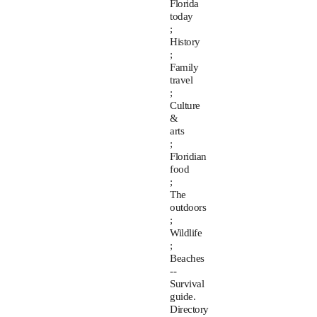
Florida
today
;
History
;
Family
travel
;
Culture
&
arts
;
Floridian
food
;
The
outdoors
;
Wildlife
;
Beaches
--
Survival
guide.
Directory