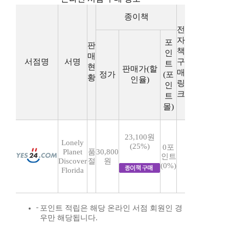
종이책
전
자
포
판
책
인
매
서점명
서명
구
트
현
판매가(할
매
정가
(포
황
인율)
링
인
크
트
몰)
23,100원
Lonely
(25%)
0포
Planet
품
30,800
인트
Discover
절
원
(0%)
Florida
포인트 적립은 해당 온라인 서점 회원인 경
우만 해당됩니다.