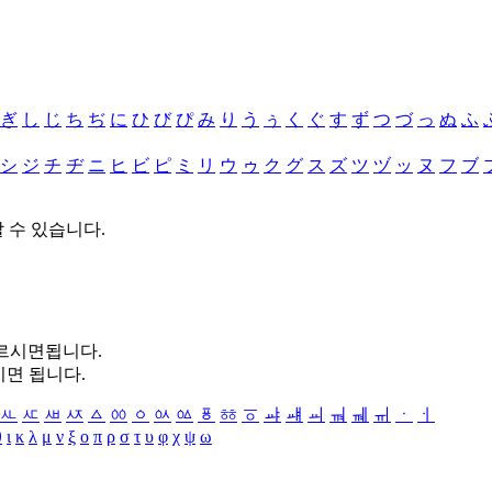
ぎ
し
じ
ち
ぢ
に
ひ
び
ぴ
み
り
う
ぅ
く
ぐ
す
ず
つ
づ
っ
ぬ
ふ
シ
ジ
チ
ヂ
ニ
ヒ
ビ
ピ
ミ
リ
ウ
ゥ
ク
グ
ス
ズ
ツ
ヅ
ッ
ヌ
フ
ブ
할 수 있습니다.
누르시면됩니다.
시면 됩니다.
ㅻ
ㅼ
ㅽ
ㅾ
ㅿ
ㆀ
ㆁ
ㆂ
ㆃ
ㆄ
ㆅ
ㆆ
ㆇ
ㆈ
ㆉ
ㆊ
ㆋ
ㆌ
ㆍ
ㆎ
θ
ι
κ
λ
μ
ν
ξ
ο
π
ρ
σ
τ
υ
φ
χ
ψ
ω