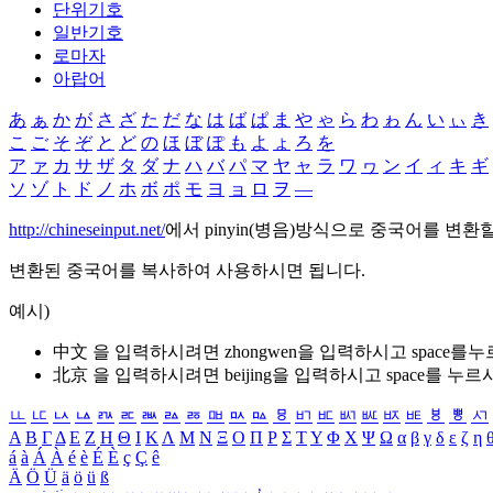
단위기호
일반기호
로마자
아랍어
あ
ぁ
か
が
さ
ざ
た
だ
な
は
ば
ぱ
ま
や
ゃ
ら
わ
ゎ
ん
い
ぃ
き
こ
ご
そ
ぞ
と
ど
の
ほ
ぼ
ぽ
も
よ
ょ
ろ
を
ア
ァ
カ
サ
ザ
タ
ダ
ナ
ハ
バ
パ
マ
ヤ
ャ
ラ
ワ
ヮ
ン
イ
ィ
キ
ギ
ソ
ゾ
ト
ド
ノ
ホ
ボ
ポ
モ
ヨ
ョ
ロ
ヲ
―
http://chineseinput.net/
에서 pinyin(병음)방식으로 중국어를 변환
변환된 중국어를 복사하여 사용하시면 됩니다.
예시)
中文 을 입력하시려면
zhongwen
을 입력하시고 space를
北京 을 입력하시려면
beijing
을 입력하시고 space를 누르
ㅥ
ㅦ
ㅧ
ㅨ
ㅩ
ㅪ
ㅫ
ㅬ
ㅭ
ㅮ
ㅯ
ㅰ
ㅱ
ㅲ
ㅳ
ㅴ
ㅵ
ㅶ
ㅷ
ㅸ
ㅹ
ㅺ
Α
Β
Γ
Δ
Ε
Ζ
Η
Θ
Ι
Κ
Λ
Μ
Ν
Ξ
Ο
Π
Ρ
Σ
Τ
Υ
Φ
Χ
Ψ
Ω
α
β
γ
δ
ε
ζ
η
á
à
Á
À
é
è
É
È
ç
Ç
ê
Ä
Ö
Ü
ä
ö
ü
ß