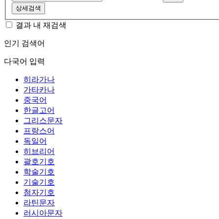
상세검색
결과 내 재검색
인기 검색어
다국어 입력
히라가나
가타카나
중국어
한글고어
그리스문자
프랑스어
독일어
히브리어
괄호기호
학술기호
기술기호
첨자기호
라틴문자
러시아문자