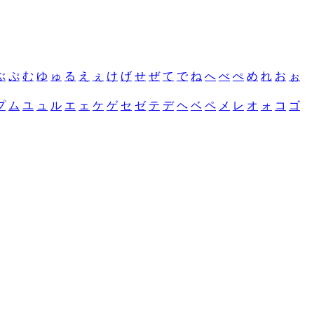
ぶ
ぷ
む
ゆ
ゅ
る
え
ぇ
け
げ
せ
ぜ
て
で
ね
へ
べ
ぺ
め
れ
お
ぉ
プ
ム
ユ
ュ
ル
エ
ェ
ケ
ゲ
セ
ゼ
テ
デ
ヘ
ベ
ペ
メ
レ
オ
ォ
コ
ゴ