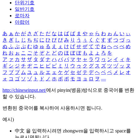
단위기호
일반기호
로마자
아랍어
あ
ぁ
か
が
さ
ざ
た
だ
な
は
ば
ぱ
ま
や
ゃ
ら
わ
ゎ
ん
い
ぃ
き
ぎ
し
じ
ち
ぢ
に
ひ
び
ぴ
み
り
う
ぅ
く
ぐ
す
ず
つ
づ
っ
ぬ
ふ
ぶ
ぷ
む
ゆ
ゅ
る
え
ぇ
け
げ
せ
ぜ
て
で
ね
へ
べ
ぺ
め
れ
お
ぉ
こ
ご
そ
ぞ
と
ど
の
ほ
ぼ
ぽ
も
よ
ょ
ろ
を
ア
ァ
カ
サ
ザ
タ
ダ
ナ
ハ
バ
パ
マ
ヤ
ャ
ラ
ワ
ヮ
ン
イ
ィ
キ
ギ
シ
ジ
チ
ヂ
ニ
ヒ
ビ
ピ
ミ
リ
ウ
ゥ
ク
グ
ス
ズ
ツ
ヅ
ッ
ヌ
フ
ブ
プ
ム
ユ
ュ
ル
エ
ェ
ケ
ゲ
セ
ゼ
テ
デ
ヘ
ベ
ペ
メ
レ
オ
ォ
コ
ゴ
ソ
ゾ
ト
ド
ノ
ホ
ボ
ポ
モ
ヨ
ョ
ロ
ヲ
―
http://chineseinput.net/
에서 pinyin(병음)방식으로 중국어를 변환
할 수 있습니다.
변환된 중국어를 복사하여 사용하시면 됩니다.
예시)
中文 을 입력하시려면
zhongwen
을 입력하시고 space를
누르시면됩니다.