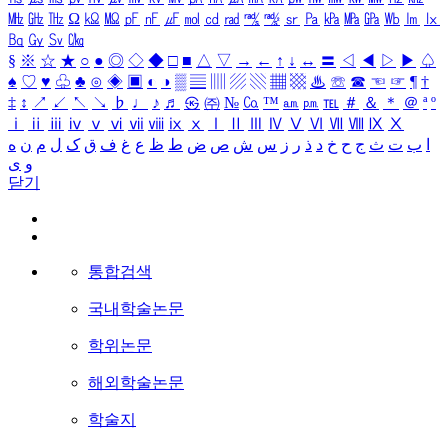
㎒
㎓
㎔
Ω
㏀
㏁
㎊
㎋
㎌
㏖
㏅
㎭
㎮
㎯
㏛
㎩
㎪
㎫
㎬
㏝
㏐
㏓
㏃
㏉
㏜
㏆
§
※
☆
★
○
●
◎
◇
◆
□
■
△
▽
→
←
↑
↓
↔
〓
◁
◀
▷
▶
♤
♠
♡
♥
♧
♣
⊙
◈
▣
◐
◑
▒
▤
▥
▨
▧
▦
▩
♨
☏
☎
☜
☞
¶
†
‡
↕
↗
↙
↖
↘
♭
♩
♪
♬
㉿
㈜
№
㏇
™
㏂
㏘
℡
＃
＆
＊
＠
ª
º
ⅰ
ⅱ
ⅲ
ⅳ
ⅴ
ⅵ
ⅶ
ⅷ
ⅸ
ⅹ
Ⅰ
Ⅱ
Ⅲ
Ⅳ
Ⅴ
Ⅵ
Ⅶ
Ⅷ
Ⅸ
Ⅹ
ا
ب
ت
ث
ج
ح
خ
د
ذ
ر
ز
س
ش
ص
ض
ط
ظ
ع
غ
ف
ق
ک
ل
م
ن
ه
و
ی
닫기
통합검색
국내학술논문
학위논문
해외학술논문
학술지