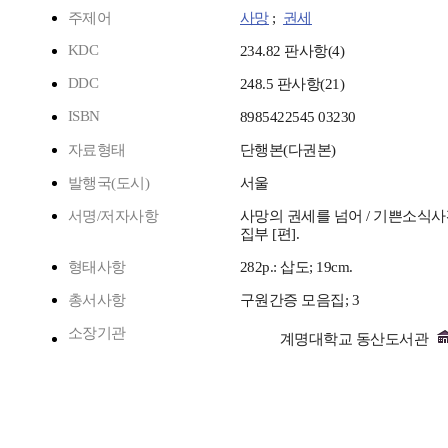
주제어
사망
;
권세
KDC
234.82 판사항(4)
DDC
248.5 판사항(21)
ISBN
8985422545 03230
자료형태
단행본(다권본)
발행국(도시)
서울
서명/저자사항
사망의 권세를 넘어 / 기쁜소식
집부 [편].
형태사항
282p.: 삽도; 19cm.
총서사항
구원간증 모음집; 3
소장기관
계명대학교 동산도서관