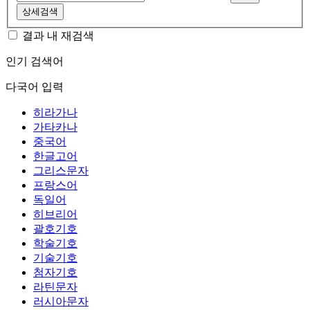
상세검색
결과 내 재검색
인기 검색어
다국어 입력
히라가나
가타카나
중국어
한글고어
그리스문자
프랑스어
독일어
히브리어
괄호기호
학술기호
기술기호
첨자기호
라틴문자
러시아문자