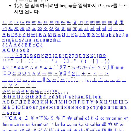
北京 을 입력하시려면
beijing
을 입력하시고 space를 누르
시면 됩니다.
ㅥ
ㅦ
ㅧ
ㅨ
ㅩ
ㅪ
ㅫ
ㅬ
ㅭ
ㅮ
ㅯ
ㅰ
ㅱ
ㅲ
ㅳ
ㅴ
ㅵ
ㅶ
ㅷ
ㅸ
ㅹ
ㅺ
ㅻ
ㅼ
ㅽ
ㅾ
ㅿ
ㆀ
ㆁ
ㆂ
ㆃ
ㆄ
ㆅ
ㆆ
ㆇ
ㆈ
ㆉ
ㆊ
ㆋ
ㆌ
ㆍ
ㆎ
Α
Β
Γ
Δ
Ε
Ζ
Η
Θ
Ι
Κ
Λ
Μ
Ν
Ξ
Ο
Π
Ρ
Σ
Τ
Υ
Φ
Χ
Ψ
Ω
α
β
γ
δ
ε
ζ
η
θ
ι
κ
λ
μ
ν
ξ
ο
π
ρ
σ
τ
υ
φ
χ
ψ
ω
á
à
Á
À
é
è
É
È
ç
Ç
ê
Ä
Ö
Ü
ä
ö
ü
ß
ְ
ֳ
ֲ
ֱ
ָ
ַ
ֵ
ֶ
ִ
ֹ
ּ
ֻ
ׂ
ׁ
ּ
ב
ה
נ
מ
צ
ת
ץ
ש
ד
ג
כ
ע
י
ח
ל
ך
ף
ק
ר
א
ט
ו
ן
ם
פ
‘
’
“
”
〔
〕
〈
〉
「
」
『
』
【
】
＂
（
）
［
］
｛
｝
±
×
÷
≠
≤
≥
∞
∴
♂
♀
∠
⊥
⌒
∂
∇
≡
≒
≪
≫
√
∽
∝
∵
∫
∬
∈
∋
⊆
⊇
⊂
⊃
∪
∩
∧
∨
￢
⇒
⇔
∀
∃
∮
∑
∏
＋
－
＜
＝
＞
、
。
·
‥
…
¨
〃
―
∥
＼
∼
´
～
ˇ
˘
˝
˚
˙
¸
˛
¡
¿
ː
！
＇
，
．
／
：
；
？
＾
＿
｀
｜
½
⅓
⅔
¼
¾
⅛
⅜
⅝
⅞
¹
²
³
⁴
ⁿ
₁
₂
₃
₄
Æ
Ð
Ħ
Ĳ
Ł
Ø
Œ
Þ
Ŧ
Ŋ
æ
đ
ð
ħ
ı
ĳ
ĸ
ŀ
ł
ø
œ
ß
þ
ŧ
ŋ
ŉ
А
Б
В
Г
Д
Е
Ё
Ж
З
И
Й
К
Л
М
Н
О
П
Р
С
Т
У
Ф
Х
Ц
Ч
Ш
Щ
Ъ
Ы
Ь
Э
Ю
Я
а
б
в
г
д
е
ё
ж
з
и
й
к
л
м
н
о
п
р
с
т
у
ф
х
ц
ч
ш
щ
ъ
ы
ь
э
ю
я
′
″
℃
Å
￠
￡
￥
¤
℉
‰
＄
％
Ｆ
￦
㎕
㎖
㎗
ℓ
㎘
㏄
㎣
㎤
㎥
㎦
㎙
㎚
㎛
㎜
㎝
㎞
㎟
㎠
㎡
㎢
㏊
㎍
㎎
㎏
㏏
㎈
㎉
㏈
㎧
㎨
㎰
㎱
㎲
㎳
㎴
㎵
㎶
㎷
㎸
㎹
㎀
㎁
㎂
㎃
㎄
㎺
㎻
㎽
㎾
㎿
㎐
㎑