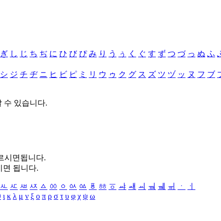
ぎ
し
じ
ち
ぢ
に
ひ
び
ぴ
み
り
う
ぅ
く
ぐ
す
ず
つ
づ
っ
ぬ
ふ
シ
ジ
チ
ヂ
ニ
ヒ
ビ
ピ
ミ
リ
ウ
ゥ
ク
グ
ス
ズ
ツ
ヅ
ッ
ヌ
フ
ブ
할 수 있습니다.
누르시면됩니다.
시면 됩니다.
ㅻ
ㅼ
ㅽ
ㅾ
ㅿ
ㆀ
ㆁ
ㆂ
ㆃ
ㆄ
ㆅ
ㆆ
ㆇ
ㆈ
ㆉ
ㆊ
ㆋ
ㆌ
ㆍ
ㆎ
θ
ι
κ
λ
μ
ν
ξ
ο
π
ρ
σ
τ
υ
φ
χ
ψ
ω