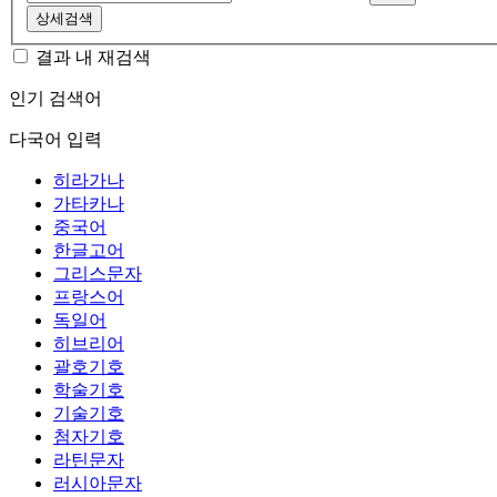
상세검색
결과 내 재검색
인기 검색어
다국어 입력
히라가나
가타카나
중국어
한글고어
그리스문자
프랑스어
독일어
히브리어
괄호기호
학술기호
기술기호
첨자기호
라틴문자
러시아문자