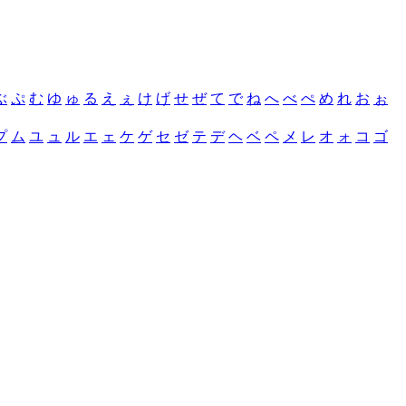
ぶ
ぷ
む
ゆ
ゅ
る
え
ぇ
け
げ
せ
ぜ
て
で
ね
へ
べ
ぺ
め
れ
お
ぉ
プ
ム
ユ
ュ
ル
エ
ェ
ケ
ゲ
セ
ゼ
テ
デ
ヘ
ベ
ペ
メ
レ
オ
ォ
コ
ゴ