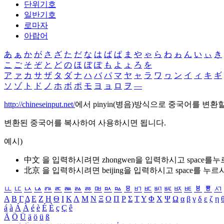
단위기호
일반기호
로마자
아랍어
あ
ぁ
か
が
さ
ざ
た
だ
な
は
ば
ぱ
ま
や
ゃ
ら
わ
ゎ
ん
い
ぃ
き
こ
ご
そ
ぞ
と
ど
の
ほ
ぼ
ぽ
も
よ
ょ
ろ
を
ア
ァ
カ
サ
ザ
タ
ダ
ナ
ハ
バ
パ
マ
ヤ
ャ
ラ
ワ
ヮ
ン
イ
ィ
キ
ギ
ソ
ゾ
ト
ド
ノ
ホ
ボ
ポ
モ
ヨ
ョ
ロ
ヲ
―
http://chineseinput.net/
에서 pinyin(병음)방식으로 중국어를 변환
변환된 중국어를 복사하여 사용하시면 됩니다.
예시)
中文 을 입력하시려면
zhongwen
을 입력하시고 space를
北京 을 입력하시려면
beijing
을 입력하시고 space를 누르
ㅥ
ㅦ
ㅧ
ㅨ
ㅩ
ㅪ
ㅫ
ㅬ
ㅭ
ㅮ
ㅯ
ㅰ
ㅱ
ㅲ
ㅳ
ㅴ
ㅵ
ㅶ
ㅷ
ㅸ
ㅹ
ㅺ
Α
Β
Γ
Δ
Ε
Ζ
Η
Θ
Ι
Κ
Λ
Μ
Ν
Ξ
Ο
Π
Ρ
Σ
Τ
Υ
Φ
Χ
Ψ
Ω
α
β
γ
δ
ε
ζ
η
á
à
Á
À
é
è
É
È
ç
Ç
ê
Ä
Ö
Ü
ä
ö
ü
ß